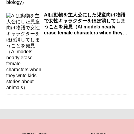
AIは動物を主人公にした児童向け物語
で女性キャラクターをほぼ消してしま
うことを発見（AI models nearly
erase female characters when they
write kids stories about animals）