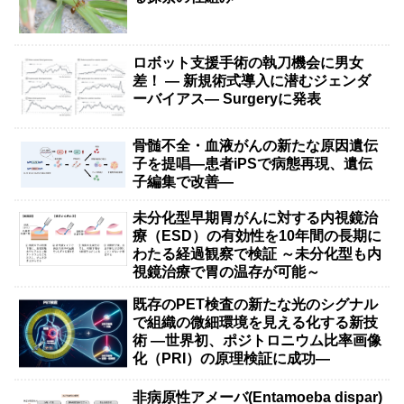
ロボット支援手術の執刀機会に男女
差！ — 新規術式導入に潜むジェンダ
ーバイアス— Surgeryに発表
骨髄不全・血液がんの新たな原因遺伝
子を提唱―患者iPSで病態再現、遺伝
子編集で改善―
未分化型早期胃がんに対する内視鏡治
療（ESD）の有効性を10年間の長期に
わたる経過観察で検証 ～未分化型も内
視鏡治療で胃の温存が可能～
既存のPET検査の新たな光のシグナル
で組織の微細環境を見える化する新技
術 ―世界初、ポジトロニウム比率画像
化（PRI）の原理検証に成功―
非病原性アメーバ(Entamoeba dispar)