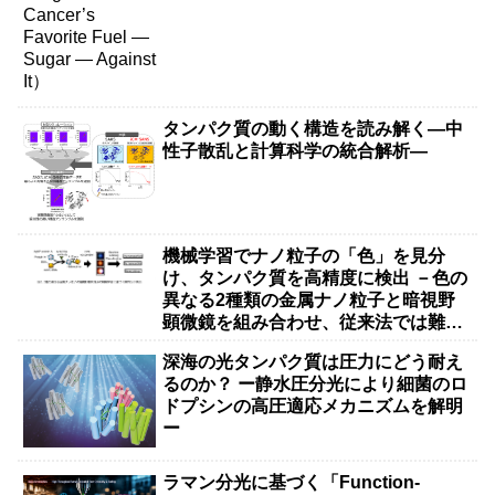
タンパク質の動く構造を読み解く―中
性子散乱と計算科学の統合解析―
機械学習でナノ粒子の「色」を見分
け、タンパク質を高精度に検出 －色の
異なる2種類の金属ナノ粒子と暗視野
顕微鏡を組み合わせ、従来法では難し
かった抗体タンパク質などの大きな分
深海の光タンパク質は圧力にどう耐え
子の検出を実現－
るのか？ ー静水圧分光により細菌のロ
ドプシンの高圧適応メカニズムを解明
ー
ラマン分光に基づく「Function-