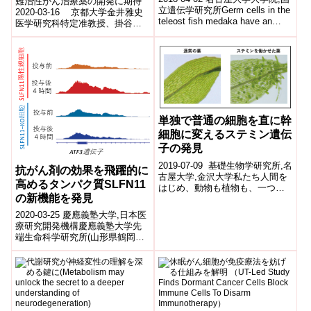
難治性がん治療薬の開発に期待
立遺伝学研究所Germ cells in the
2020-03-16 京都大学金井雅史
teleost fish medaka have an
医学研究科特定准教授、掛谷秀
inhere...
昭 薬学研究科教授、株式会社セ
ラバイオファーマらの研究グ
ル...
単独で普通の細胞を直に幹
細胞に変えるステミン遺伝
子の発見
2019-07-09 基礎生物学研究所,名
抗がん剤の効果を飛躍的に
古屋大学,金沢大学私たち人間を
高めるタンパク質SLFN11
はじめ、動物も植物も、一つの
の新機能を発見
細胞である受精卵が分裂し、増
えた細胞がいろいろな性質を持
2020-03-25 慶應義塾大学,日本医
ち...
療研究開発機構慶應義塾大学先
端生命科学研究所(山形県鶴岡
市、冨田勝所長)の村井純子特任
准教授らのグループは、米国国
立衛...