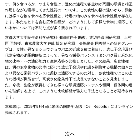
す。何を食べるか、つまり食性は、進化の過程で各生物が周囲の環境と相互
作用しながら獲得してきた性質の一つです。この食性の幅の違いから、動物
には様々な物を食べる広食性種と、特定の物のみを食べる狭食性種が存在し
ます。私たちヒトを含む広食性種が、どのようにして多様な食物に適応して
いるかについては不明な点が多く残されています。
京都大学大学院生命科学研究科 服部佑佳子 助教、渡辺佳織 同研究員、上村
匡 同教授、東京農業大学 内山博允 研究員、矢嶋俊介 同教授らの研究グルー
プは、食性が異なるショウジョウバエの近縁５種に着目し、遺伝子発現及び
代謝産物の網羅的解析によって、異なる栄養バランス（タンパク質と炭水化
物の比率）への適応能力と生体応答を比較しました。その結果、広食性種
は、餌の炭水化物の比率に応じて遺伝子発現や代謝を制御する機構の働きに
より異なる栄養バランスに柔軟に適応できるのに対し、狭食性種ではこのよ
うな機構が機能せず、高炭水化物条件下で成長できないことを見出しまし
た。今後、生物が獲得してきた様々な環境適応システムや種間・個体間の違
いを理解する上で、このような比較解析が強力な手法となることが期待され
ます。
本成果は、2019年9月4日に米国の国際学術誌「Cell Reports」にオンライン
掲載されます。
次へ