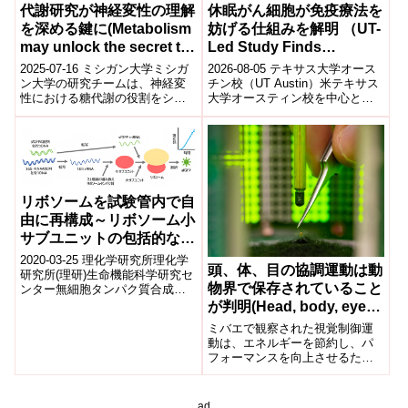
代謝研究が神経変性の理解
休眠がん細胞が免疫療法を
を深める鍵に(Metabolism
妨げる仕組みを解明 （UT-
may unlock the secret to
Led Study Finds
a deeper understanding
Dormant Cancer Cells
2025-07-16 ミシガン大学ミシガ
2026-08-05 テキサス大学オース
of neurodegeneration)
Block Immune Cells To
ン大学の研究チームは、神経変
チン校（UT Austin）米テキサス
性における糖代謝の役割をショ
大学オースティン校を中心とす
Disarm
ウジョウバエを用いて解明し
る研究チームは、休眠状態（ド
Immunotherapy）
た。ニューロンの糖代謝(特にピ
ーマント）のがん細胞が免疫...
ルビン酸...
リボソームを試験管内で自
由に再構成～リボソーム小
サブユニットの包括的な解
析が可能に～
2020-03-25 理化学研究所理化学
頭、体、目の協調運動は動
研究所(理研)生命機能科学研究セ
物界で保存されていること
ンター無細胞タンパク質合成研
究チームの清水義宏チームリー
が判明(Head, body, eye
ダー、下條優研修生らの共同研
coordination conserved
ミバエで観察された視覚制御運
究グ...
across animal kingdom,
動は、エネルギーを節約し、パ
フォーマンスを向上させるため
researchers find)
に進化した可能性があるVision-
control movements ob...
ad