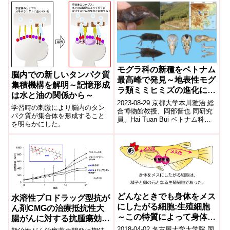
かつ効率的に解析する微生物
ツ...
モグラ科の新種をベトナム
脳内での新しいタンパク質
最高峰で発見～地表性モグ
集積機構を解明～記憶形成
ラ類ミミヒミズの進化に迫
は水と油の関係から～
る～
2023-08-29 京都大学本川雅治 総
学習時の刺激により脳内のタン
合博物館教授、岡部晋也 同研究
パク質が集合体を形成すること
員、Hai Tuan Bui ベトナム科学
を明らかにした。
技術アカデミー研究員、Linh Tu
Hoan...
どんなときでも身体をメス
水溶性プロドラッグ型抗が
にしたがる細胞:生殖細胞
ん剤CMGの治療抵抗性大
～この特質によって身体は
腸がんに対する抗腫瘍効果
メスになる～
を解明
2018-04-02 名古屋大学大学院,国