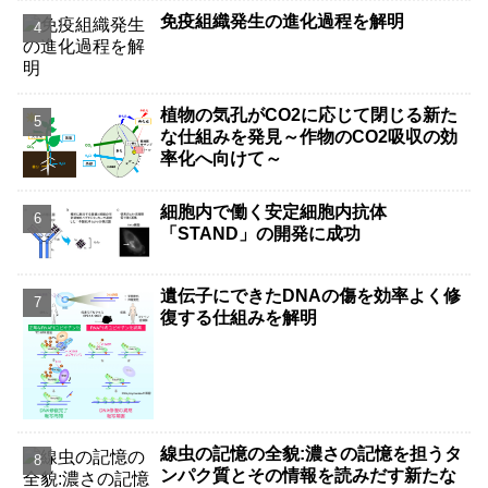
免疫組織発生の進化過程を解明
植物の気孔がCO2に応じて閉じる新た
な仕組みを発見～作物のCO2吸収の効
率化へ向けて～
細胞内で働く安定細胞内抗体
「STAND」の開発に成功
遺伝子にできたDNAの傷を効率よく修
復する仕組みを解明
線虫の記憶の全貌:濃さの記憶を担うタ
ンパク質とその情報を読みだす新たな