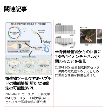
関連記事
坐骨神経傷害からの回復に
TRPV4イオンチャネルが
関わることを発見
2020-11-27 生命創成探究センタ
ー体内の電気信号を伝えるため
に重要な髄鞘が損傷を受けた
微生物ツールで神経ペプチ
時、どのようにそのダメージか
ら回復するのか、その詳細なメ
ドの機能解析:新たな治療
カニズムは...
法の可能性(WPI
Researchers Design
2025-09-11 ウースター工科大学
Microbial Tool To
(WPI)ウースター工科大学(WPI)
とベイラー医科大学の研究者
Analyze Neuropeptide
は、神経ペプチドの機能を安価
Function)