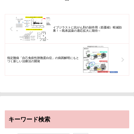
イブジラストに抗がん剤の副作用（筋萎縮）軽減効
果！～既承認薬の適応拡大に期待～
指定難病「自己免疫性肺胞蛋白症」の病因解明にもと
づく新しい治療法の開発
キーワード検索