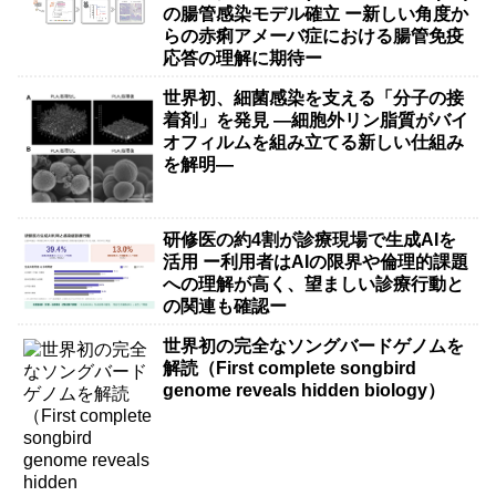
の腸管感染モデル確立 ー新しい角度か
らの赤痢アメーバ症における腸管免疫
応答の理解に期待ー
世界初、細菌感染を支える「分子の接
着剤」を発見 ―細胞外リン脂質がバイ
オフィルムを組み立てる新しい仕組み
を解明―
研修医の約4割が診療現場で生成AIを
活用 ー利用者はAIの限界や倫理的課題
への理解が高く、望ましい診療行動と
の関連も確認ー
世界初の完全なソングバードゲノムを
解読（First complete songbird
genome reveals hidden biology）