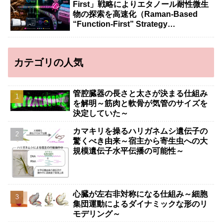
First」戦略によりエタノール耐性微生
物の探索を高速化（Raman-Based
“Function-First” Strategy
Accelerates Discovery of Ethanol-
Tolerant Microbes）
カテゴリの人気
管腔臓器の長さと太さが決まる仕組み
を解明～筋肉と軟骨が気管のサイズを
決定していた～
カマキリを操るハリガネムシ遺伝子の
驚くべき由来～宿主から寄生虫への大
規模遺伝子水平伝播の可能性～
心臓が左右非対称になる仕組み～細胞
集団運動によるダイナミックな形のリ
モデリング～