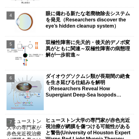
眼に備わる新たな老廃物除去システム
を発見（Researchers discover the
eye’s hidden cleanup system）
双極性障害に先天的・後天的デノボ変
異がともに関連～双極性障害の病態理
解が一歩前進～
ダイオウグソクムシ類が長期間の絶食
を生き延びる仕組みを解明
（Researchers Reveal How
Supergiant Deep-Sea Isopods
Survive Years Without Food）
ヒューストン大学の専門家が赤色光近
視治療が網膜を傷つける可能性がある
と警告(University of Houston Expert
Warns Red Light Myopia Therapy