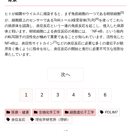
[5]
ヒトが細菌やウイルスに感染すると、まず免疫細胞の一つである樹状細胞
[6]
が、細胞膜上のセンサーであるToll(トール)様受容体(TLR)
を使ってこれら
の病原体を認識し、炎症反応という一連の免疫反応を起こし、侵入した病原
体と戦います。樹状細胞による炎症反応の発動には、「NF-κB」という核内
の転写因子の活性化が極めて重要であることが知られています。活性化した
[7]
NF-κBは、炎症性サイトカイン
などの炎症反応に必要な多くの遺伝子が順
序良く働くように指令を出し、炎症反応の開始と進行に必要不可欠な役割を
果たしています。
次へ
1
2
3
4
5
6
医療・健康
生物化学工学
細胞遺伝子工学
PDLIM7
炎症反応
理化学研究所（理研）