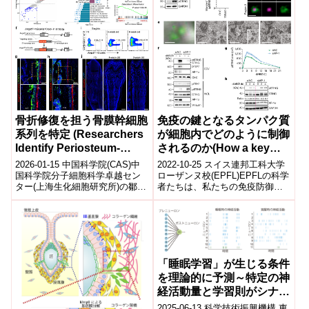
骨折修復を担う骨膜幹細胞
免疫の鍵となるタンパク質
系列を特定 (Researchers
が細胞内でどのように制御
Identify Periosteum-
されるのか(How a key
resident Stem Cell
immune protein is
2026-01-15 中国科学院(CAS)中
2022-10-25 スイス連邦工科大学
Lineage Dedicated for
regulated in the cell)
国科学院分子細胞科学卓越セン
ローザンヌ校(EPFL)EPFLの科学
ター(上海生化細胞研究所)の鄒衛
者たちは、私たちの免疫防御の
Bone Fracture Repair)
国教授と同済大学の楽栄栄教授
第一線にある重要なタンパク質
らの研究チームは、骨折修復
が、自己炎症性疾患を防ぐた...
に...
「睡眠学習」が生じる条件
を理論的に予測～特定の神
経活動量と学習則がシナプ
ス結合を強化～
2025-06-13 科学技術振興機構,東