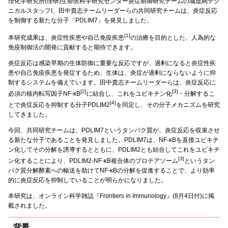
理化学研究所(理研)生命医科学研究センター炎症制御研究チームの城道絢テク
ニカルスタッフI、田中貴志チームリーダーらの共同研究チームは、炎症反応
を制御する新たな分子「PDLIM7」を発見しました。
[1]
本研究成果は、炎症性疾患や自己免疫疾患
の治療を目的とした、人為的な
免疫制御法の開発に貢献すると期待できます。
炎症反応は感染早期の生体防御に重要な反応ですが、過剰になると炎症性疾
患や自己免疫疾患を発症するため、生体は、炎症が過剰にならないように抑
制するシステムを備えています。田中貴志チームリーダーらは、炎症反応に
[2]
[3]
必須の核内転写因子NF-κB
に結合し、これをユビキチン化
・分解するこ
[4]
とで炎症反応を抑制する分子PDLIM2
を同定し、その分子メカニズムを研究
してきました。
今回、共同研究チームは、PDLIM7というタンパク質が、炎症反応を収束させ
る新たな分子であることを発見しました。PDLIM7は、NF-κBを直接ユビキチ
ン化してその分解を誘導するとともに、PDLIM2とも結合してこれをユビキチ
[3]
ン化することにより、PDLIM2-NF-κB複合体のプロテアソーム
というタン
パク質分解酵素への輸送を助けてNF-κBの分解を促進することで、より効率
的に炎症反応を抑制していることが明らかになりました。
本研究は、オンライン科学雑誌『Frontiers in Immunology』(8月4日付)に掲
載されました。
背景