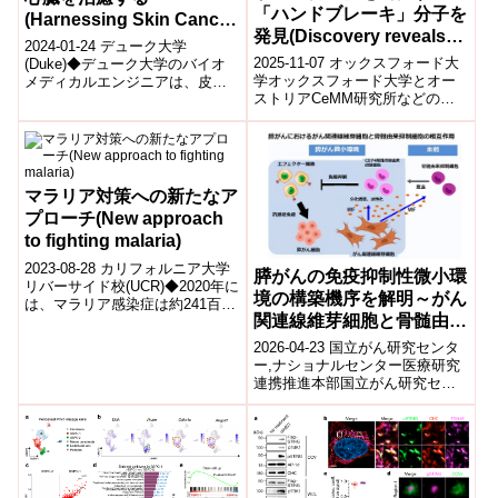
「ハンドブレーキ」分子を
(Harnessing Skin Cancer
発見(Discovery reveals
Genes to Heal Hearts)
2024-01-24 デューク大学
‘handbrake’ that controls
2025-11-07 オックスフォード大
(Duke)◆デューク大学のバイオ
cancer drug response)
学オックスフォード大学とオー
メディカルエンジニアは、皮膚
ストリアCeMM研究所などの国
がんで一般的な危険な遺伝子変
際チームは、がん薬剤反応を制
異であるBRAF遺伝子が、実験室
御する細胞内の「ハンドブレー
で培...
キ」機...
マラリア対策への新たなア
プローチ(New approach
to fighting malaria)
2023-08-28 カリフォルニア大学
膵がんの免疫抑制性微小環
リバーサイド校(UCR)◆2020年に
境の構築機序を解明～がん
は、マラリア感染症は約241百万
関連線維芽細胞と骨髄由来
回の臨床症例と627,000人の死亡
を引き起こしま...
抑制細胞との相互作用～
2026-04-23 国立がん研究センタ
ー,ナショナルセンター医療研究
連携推進本部国立がん研究セン
ターの研究グループは、膵がん
における免疫抑制性微小環境の
形成機...