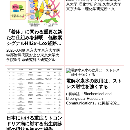
京大学,理化学研究所,久留米大学
東京大学・理化学研究所・久留
米大学らの研究グループは、コ
ンピューターシミュレーション
に...
「着床」に関わる重要な新
たな仕組みを解明―低酸素
シグナルHif2α–Lox経路が
子宮内マトリックスを再構
2026-03-09 東京大学東京大学医
築し、胚の浸潤と胎盤形成
学部附属病院および東京大学大
学院医学系研究科の研究グルー
を促進―
プは、胚の「着床」を促進する
新たな分子機構を明らかにし
た。研究で...
電解水素水の飲用は、スト
レス耐性を強くする
( 科学誌「Biochemical and
Biophysical Research
Communications」に掲載)2020-
12-28 株式会社日本ト...
日本における重症ミトコン
ドリア病に対する出生前診
断の現状を初めて報告