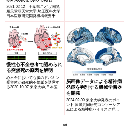
2021-02-12 千葉県こども病院,
順天堂順天堂大学,埼玉医科大学,
日本医療研究開発機構概要千葉
県こども病院遺伝診療センター
の秋山奈々認定遺伝カウンセラ
ー®...
慢性心不全患者で認められ
る突然死の原因を解明
心不全において心臓のドパミン
脳画像データによる精神病
受容体が致死的不整脈を誘導す
る2020-10-07 東京大学,日本医療
発症を判別する機械学習器
研究開発機構発表者山口敏弘(東
を開発
京大学医学部附属病院 循環器
2024-02-09 東京大学発表のポイ
内科...
ント 国際共同研究コンソーシア
ムによる精神病ハイリスク群の
脳構造画像を機械学習すること
により、のちの精神病発症を判
別する...
ad