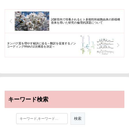
試験管内で培養されるヒト多能性幹細胞由来の胚様構
造体を用いた研究の倫理的課題について
タンパク質を増やす秘訣に迫る～翻訳を促進するノン
コーディングRNAの2次構造を決定～
キーワード検索