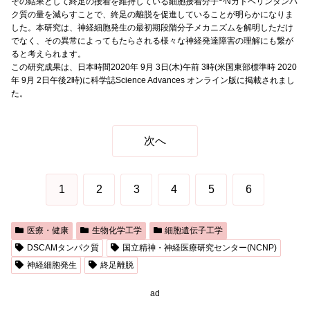
その結果として終足の接着を維持している細胞接着分子
Nカドヘリンタンパ
ク質の量を減らすことで、終足の離脱を促進していることが明らかになりま
した。本研究は、神経細胞発生の最初期段階分子メカニズムを解明しただけ
でなく、その異常によってもたらされる様々な神経発達障害の理解にも繋が
ると考えられます。
この研究成果は、日本時間2020年 9月 3日(木)午前 3時(米国東部標準時 2020
年 9月 2日午後2時)に科学誌Science Advances オンライン版に掲載されまし
た。
次へ
1
2
3
4
5
6
医療・健康
生物化学工学
細胞遺伝子工学
DSCAMタンパク質
国立精神・神経医療研究センター(NCNP)
神経細胞発生
終足離脱
ad