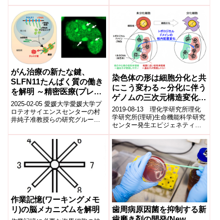
す。減数分裂の第一分裂期では
母方と父方由来の相同な染色体
同士が並ん...
がん治療の新たな鍵、
染色体の形は細胞分化と共
SLFN11たんぱく質の働き
にこう変わる～分化に伴う
を解明 ～精密医療(プレシ
ゲノムの三次元構造変化を
ジョンメディシン)への応
2025-02-05 愛媛大学愛媛大学プ
1細胞レベルで明らかに
2019-08-13 理化学研究所理化
用に期待～
ロテオサイエンスセンターの村
学研究所(理研)生命機能科学研究
井純子准教授らの研究グループ
センター発生エピジェネティク
は、がん化学療法の効果を高め
ス研究チームの三浦尚研究員、
る重要なタンパク質
平谷伊智朗チームリーダーらの
「SLFN11(シ...
共同研...
作業記憶(ワーキングメモ
リ)の脳メカニズムを解明
歯周病原因菌を抑制する新
歯磨き剤の開発(New