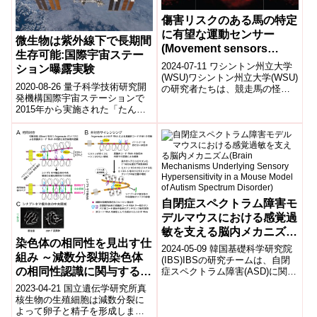
傷害リスクのある馬の特定
に有望な運動センサー
微生物は紫外線下で長期間
(Movement sensors
生存可能:国際宇宙ステー
show promise in
2024-07-11 ワシントン州立大学
ション曝露実験
identifying horses at
(WSU)ワシントン州立大学(WSU)
2020-08-26 量子科学技術研究開
の研究者たちは、競走馬の怪我
injury risk)
発機構国際宇宙ステーションで
を減らすために、1秒間に2,400
2015年から実施された「たんぽ
の動作データを記録す...
ぽ計画」で微生物を宇宙空間で
紫外線照射下で3年間暴露した微
生...
自閉症スペクトラム障害モ
デルマウスにおける感覚過
敏を支える脳内メカニズム
染色体の相同性を見出す仕
(Brain Mechanisms
2024-05-09 韓国基礎科学研究院
組み ～減数分裂期染色体
Underlying Sensory
(IBS)IBSの研究チームは、自閉
の相同性認識に関与する小
症スペクトラム障害(ASD)に関連
Hypersensitivity in a
する感覚過敏の主な原因を特定
分子RNAシステムの発見
Mouse Model of Autism
2023-04-21 国立遺伝学研究所真
しました。研究では、A...
～
核生物の生殖細胞は減数分裂に
Spectrum Disorder)
よって卵子と精子を形成しま