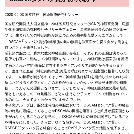
2020-09-03 国立精神・神経医療研究センター
国立研究開発法人国立精神・神経医療研究センター(NCNP)神経研究所、病態
生化学研究部の有村奈利子リサーチフェロー、星野幹雄部長らの研究グルー
プは、生まれたての神経細胞が旅立つための最初期段階メカニズムとして、
1)
「DSCAM
タンパク質が神経細胞の足の接着を脳室面から切り剥がす働きを
持つこと」を発見しました。
哺乳類の脳には、膨大な数の神経細胞が存在し、それぞれの細胞は決まった
場所でお互いに連結して神経回路を作っています。神経細胞は脳室(脳脊髄液
2)
で満たされた空間)表面に存在するラディアルグリア細胞
から生まれます
が、生まれた直後は神経細胞の足(終足と呼ばれます)が脳室面に接着した状態
です。この接着が剥がされてはじめて神経細胞は移動を開始し決められた場
所にたどり着くのですが、この過程がうまくいかないと神経発達障害や機能
低下、てんかんの原因となります。しかしながら、神経細胞発生の最初期段
階ともいえるこの「終足離脱」がどのような分子メカニズムで制御されてい
るのかは、今までよくわかっていませんでした。
本研究グループは、脳発達時期の中脳において、DSCAMタンパク質が神経細
胞の終足に濃縮してくることやDSCAMの機能を阻害すると終足が脳室面から
剥がれなくなることなどを見出し、DSCAMが終足の離脱に関与していること
を明らかにしました。さらに、様々な解析から、DSCAMタンパク質が、
RAPGEF2タンパク質と結合することでRAP1タンパク質の活性を低下させ、
3)