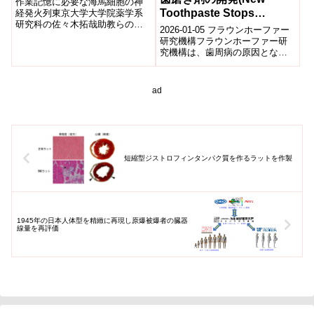
作業記憶に必要な海馬細胞の神
Toothpaste Stops
経発火列東京大学大学院薬学系
研究科の佐々木拓哉助教らの研
Periodontal Pathogens)
2026-01-05 フラウンホーファー
究グループは、ラットに多数の
研究機構フラウンホーファー研
選択肢があるような迷路課題を
究機構は、歯周病の原因となる
解かせ、課題を効率的...
病原菌の増殖を抑制する新しい
歯磨き剤を開発した。歯周病は
慢性的な...
ad
短縮型ジストロフィンタンパク質を作るラットを作製
1945年の日本人体型を精緻に再現し原爆被爆者の臓器
線量を再評価