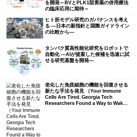
を開発～BVとPLK1阻害薬の併用療法
の臨床応用に期待～
ヒト胚モデル研究のガバナンスを考え
る ―日本の新指針と国際ガイドライン
の比較から―
タンパク質高性能化研究をロボットで
自動化 ―AIが提案した候補を迅速に試
せる研究基盤を開発―
老化した免疫細胞の機能を回復させる
新たな手法を発見 （Your Immune
Cells Are Tired. Georgia Tech
Researchers Found a Way to Wake
Them Up.）