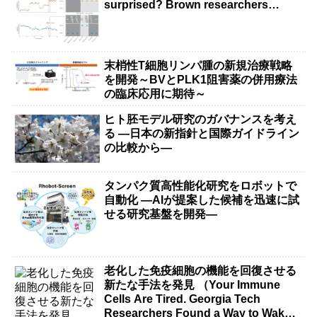
surprised? Brown researchers
explain）
末梢性T細胞リンパ腫の新規治療戦略
を開発～BVとPLK1阻害薬の併用療法
の臨床応用に期待～
ヒト胚モデル研究のガバナンスを考え
る ―日本の新指針と国際ガイドライン
の比較から―
タンパク質高性能化研究をロボットで
自動化 ―AIが提案した候補を迅速に試
せる研究基盤を開発―
老化した免疫細胞の機能を回復させる
新たな手法を発見 （Your Immune
Cells Are Tired. Georgia Tech
Researchers Found a Way to Wake