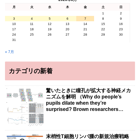
月
火
水
木
金
土
日
1
2
3
4
5
6
7
8
9
10
11
12
13
14
15
16
17
18
19
20
21
22
23
24
25
26
27
28
29
30
31
« 7月
カテゴリの新着
驚いたときに瞳孔が拡大する神経メカ
ニズムを解明 （Why do people’s
pupils dilate when they’re
surprised? Brown researchers
explain）
末梢性T細胞リンパ腫の新規治療戦略