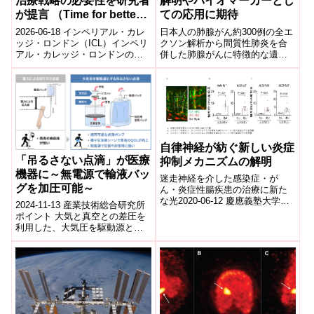
解明やバイオマーカーとし
治療戦略の必要性を研究者
ての応用に期待
が提言 （Time for better
opioid detoxification
日本人の肺腺がん約300例の全エ
2026-06-18 インペリアル・カレ
strategies, researchers
クソン解析から間質性肺炎を合
ッジ・ロンドン（ICL）インペリ
併した肺腺がんに特徴的な遺伝
アル・カレッジ・ロンドンの研
say）
子変異を発見2018-08-21 国立研
究者らは、オピオイド使用障害
究開発法人 国立がん研究センタ
（OUD）の治療において広く行
ー...
わ...
自律神経が紡ぐ新しい炎症
「吊るさない点滴」が医療
抑制メカニズムの解明
機器に～無電源で輸液バッ
迷走神経を介した感染症・が
グを加圧可能～
ん・炎症性腸疾患の治療に新た
な光2020-06-12 慶應義塾大学医
2024-11-13 産業技術総合研究所
学部,日本医療研究開発機構慶應
ポイント 大気と真空との差圧を
義塾大学医学部内科学教室(消化
利用した、大気圧を駆動源とす
器)の...
る空気加圧技術を実装 輸液バッ
グを挟むようなサンドイッチ型
空気...