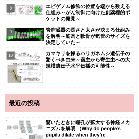
エピゲノム修飾の位置を端から数える
仕組み～がん制御に向けた創薬標的ポ
ケットの発見～
管腔臓器の長さと太さが決まる仕組み
を解明～筋肉と軟骨が気管のサイズを
決定していた～
カマキリを操るハリガネムシ遺伝子の
驚くべき由来～宿主から寄生虫への大
規模遺伝子水平伝播の可能性～
最近の投稿
驚いたときに瞳孔が拡大する神経メカ
ニズムを解明 （Why do people’s
pupils dilate when they’re