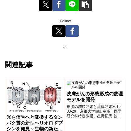
Follow
ad
関連記事
皮膚がんの形態形成の数理
モデルを開発
細胞の増殖効果と流体効果2019-
03-29 京都大学鶴山竜昭 医学
研究科特定教授、星野拓馬 首都
光を信号へと変換するタン
大学東京博士課程学生、好村滋
パク質の新型ヘリオロドプ
行 同准教授らの研究グループ
シンを発見～生物の新たな
は、メ...