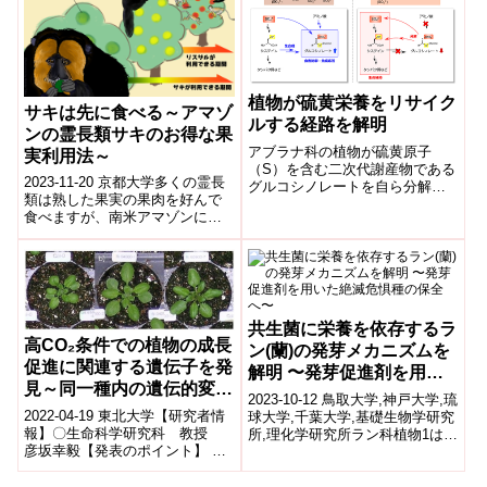
植物が硫黄栄養をリサイク
サキは先に食べる～アマゾ
ルする経路を解明
ンの霊長類サキのお得な果
アブラナ科の植物が硫黄原子
実利用法～
（S）を含む二次代謝産物である
2023-11-20 京都大学多くの霊長
グルコシノレートを自ら分解し
類は熟した果実の果肉を好んで
て硫黄を再利用する経路を発見
食べますが、南米アマゾンに生
した。
息するサキの仲間は、未熟な果
実の種子を多く食べることが知
られてい...
共生菌に栄養を依存するラ
高CO₂条件での植物の成長
ン(蘭)の発芽メカニズムを
促進に関連する遺伝子を発
解明 〜発芽促進剤を用い
見～同一種内の遺伝的変異
た絶滅危惧種の保全へ〜
2023-10-12 鳥取大学,神戸大学,琉
の解析から～
2022-04-19 東北大学【研究者情
球大学,千葉大学,基礎生物学研究
報】〇生命科学研究科 教授
所,理化学研究所ラン科植物1は、
彦坂幸毅【発表のポイント】 上
現在3万種近くが確認されてお
昇しつつある大気CO2環境をふ
り、被子植物の中でキク科...
まえ、その環境に適応した作物