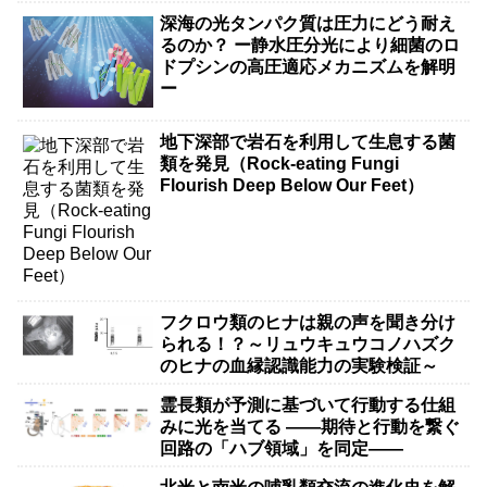
かった抗体タンパク質などの大きな分
深海の光タンパク質は圧力にどう耐え
子の検出を実現－
るのか？ ー静水圧分光により細菌のロ
ドプシンの高圧適応メカニズムを解明
ー
地下深部で岩石を利用して生息する菌
類を発見（Rock-eating Fungi
Flourish Deep Below Our Feet）
フクロウ類のヒナは親の声を聞き分け
られる！？～リュウキュウコノハズク
のヒナの血縁認識能力の実験検証～
霊長類が予測に基づいて行動する仕組
みに光を当てる ――期待と行動を繋ぐ
回路の「ハブ領域」を同定――