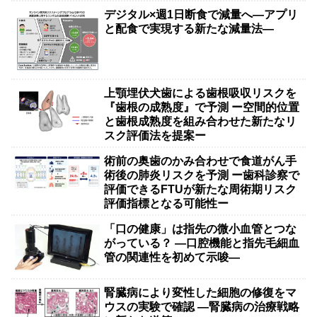
デジタル×週1日断食で減量へ―アプリ
と配食で実現する新たな減量法―
上顎埋伏犬歯による歯根吸収リスクを
『歯根の成熟度』で予測 ー空間的位置
と歯根成熟度を組み合わせた新たなリ
スク評価法を提案ー
術前の奥歯のかみ合わせで食道がん手
術後の肺炎リスクを予測 ー歯科診察で
評価できるFTUが新たな周術期リスク
評価指標となる可能性ー
「口の健康」は指先の微小血管とつな
がっている？ ―口腔機能と指先毛細血
管の関連性を初めて示唆―
腎臓病により変性した細胞の修復をマ
ウスの実験で確認 ―腎臓病の治療戦略