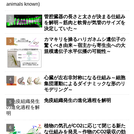
管腔臓器の長さと太さが決まる仕組み
を解明～筋肉と軟骨が気管のサイズを
決定していた～
カマキリを操るハリガネムシ遺伝子の
驚くべき由来～宿主から寄生虫への大
規模遺伝子水平伝播の可能性～
心臓が左右非対称になる仕組み～細胞
集団運動によるダイナミックな形のリ
モデリング～
免疫組織発生の進化過程を解明
植物の気孔がCO2に応じて閉じる新た
な仕組みを発見～作物のCO2吸収の効