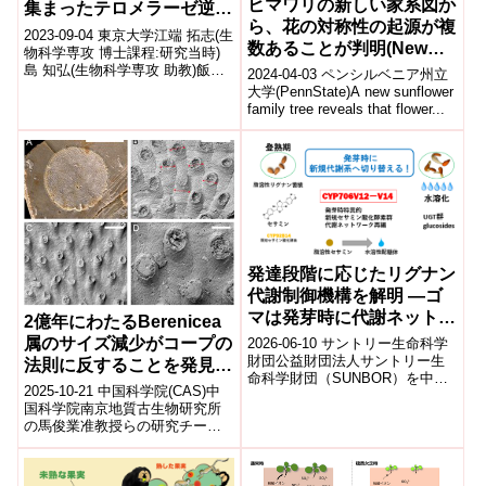
ヒマワリの新しい家系図か
集まったテロメラーゼ逆転
ら、花の対称性の起源が複
写酵素による細胞死制御の
2023-09-04 東京大学江端 拓志(生
数あることが判明(New
二面性～
物科学専攻 博士課程:研究当時)
sunflower family tree
島 知弘(生物科学専攻 助教)飯塚
2024-04-03 ペンシルベニア州立
怜(生物科学専攻 助教)上村 想太
reveals multiple origins
大学(PennState)A new sunflower
郎(生物科学専...
family tree reveals that flower...
of flower symmetry)
発達段階に応じたリグナン
代謝制御機構を解明 ―ゴ
マは発芽時に代謝ネットワ
2億年にわたるBerenicea
ークを組み替える―
属のサイズ減少がコープの
2026-06-10 サントリー生命科学
財団公益財団法人サントリー生
法則に反することを発見
命科学財団（SUNBOR）を中心
(New Study Reveals
2025-10-21 中国科学院(CAS)中
とする共同研究グループは、ゴ
Berenicea’s Zooid Size
国科学院南京地質古生物研究所
マが発芽時に主要リグナン成分
の馬俊業准教授らの研究チーム
Reduction Over 200
であ...
は、腕足動物などと同様に群体
Million Years Contradicts
構造をもつ苔虫類(Bryozoa...
Cope’s Rule)