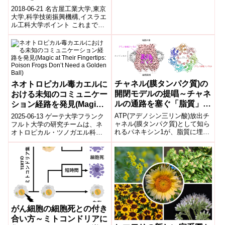
光利用戦略が明らかに～
2018-06-21 名古屋工業大学,東京
大学,科学技術振興機構,イスラエ
ル工科大学ポイント これまでに
発見されているロドプシンは、
タイプ1(微生物由来)とタイ...
チャネル(膜タンパク質)の
ネオトロピカル毒カエルに
開閉モデルの提唱～チャネ
おける未知のコミュニケー
ルの通路を塞ぐ「脂質」が
ション経路を発見(Magic
深く影響～
at Their Fingertips:
ATP(アデノシン三リン酸)放出チ
2025-06-13 ゲーテ大学フランク
Poison Frogs Don’t Need
ャネル(膜タンパク質)として知ら
フルト大学の研究チームは、ネ
れるパネキシン1が、脂質に埋ま
オトロピカル・ツノガエル科の
a Golden Ball)
った状態のクライオ電子顕微鏡
オスが繁殖時に行う「頭部抱
構造を報告しました。ATPなど
接」の際、前足の指先をメスの
イオンよりも大きな分子を通す
顔付近に添...
チャネルの開閉に、脂質が深く
関わる可能性が示唆されまし
た。
がん細胞の細胞死との付き
合い方～ミトコンドリアに