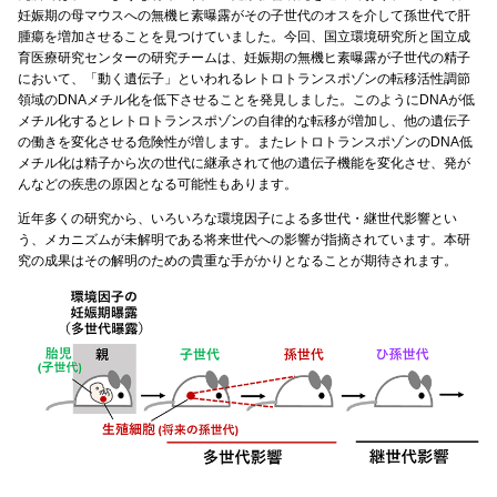
妊娠期の母マウスへの無機ヒ素曝露がその子世代のオスを介して孫世代で肝
腫瘍を増加させることを見つけていました。今回、国立環境研究所と国立成
育医療研究センターの研究チームは、妊娠期の無機ヒ素曝露が子世代の精子
において、「動く遺伝子」といわれるレトロトランスポゾンの転移活性調節
領域のDNAメチル化を低下させることを発見しました。このようにDNAが低
メチル化するとレトロトランスポゾンの自律的な転移が増加し、他の遺伝子
の働きを変化させる危険性が増します。またレトロトランスポゾンのDNA低
メチル化は精子から次の世代に継承されて他の遺伝子機能を変化させ、発が
んなどの疾患の原因となる可能性もあります。
近年多くの研究から、いろいろな環境因子による多世代・継世代影響とい
う、メカニズムが未解明である将来世代への影響が指摘されています。本研
究の成果はその解明のための貴重な手がかりとなることが期待されます。