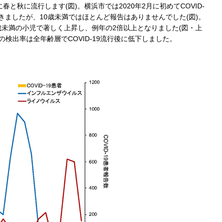
秋に流行します(図)。横浜市では2020年2月に初めてCOVID-
きましたが、10歳未満ではほとんど報告はありませんでした(図)。
0歳未満の小児で著しく上昇し、例年の2倍以上となりました(図・上
検出率は全年齢層でCOVID-19流行後に低下しました。