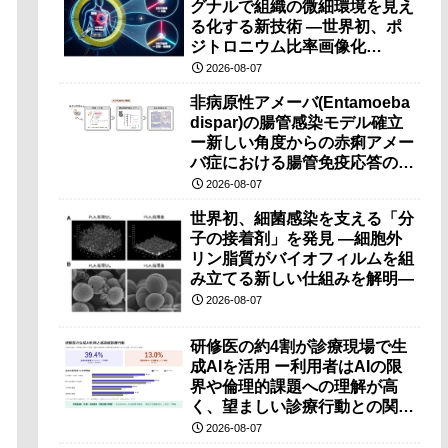
グナルで組織の微細環境を見え
る化する新技術 ―世界初、ポ
ジトロニウム比率画像化
（PRI）の原理検証に成功―
2026-08-07
非病原性アメーバ(Entamoeba
dispar)の腸管感染モデル確立
ー新しい角度からの赤痢アメー
バ症における腸管免疫応答の理
解に期待ー
2026-08-07
世界初、細菌感染を支える「分
子の接着剤」を発見 ―細胞外
リン脂質がバイオフィルムを組
み立てる新しい仕組みを解明―
2026-08-07
研修医の約4割が診療現場で生
成AIを活用 ー利用者はAIの限
界や倫理的課題への理解が高
く、望ましい診療行動との関連
も確認ー
2026-08-07