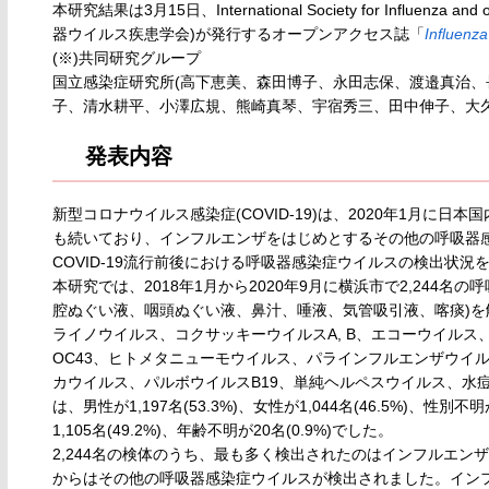
本研究結果は3月15日、International Society for Influenza 
器ウイルス疾患学会)が発行するオープンアクセス誌「
Influenza
(※)共同研究グループ
国立感染症研究所(高下恵美、森田博子、永田志保、渡邉真治、
子、清水耕平、小澤広規、熊崎真琴、宇宿秀三、田中伸子、大久
発表内容
新型コロナウイルス感染症(COVID-19)は、2020年1月
も続いており、インフルエンザをはじめとするその他の呼吸器
COVID-19流行前後における呼吸器感染症ウイルスの検出状況
本研究では、2018年1月から2020年9月に横浜市で2,244名の
腔ぬぐい液、咽頭ぬぐい液、鼻汁、唾液、気管吸引液、喀痰)を
ライノウイルス、コクサッキーウイルスA, B、エコーウイルス、エン
OC43、ヒトメタニューモウイルス、パラインフルエンザウイルス1
カウイルス、パルボウイルスB19、単純ヘルペスウイルス、水痘
は、男性が1,197名(53.3%)、女性が1,044名(46.5%)、性別不明
1,105名(49.2%)、年齢不明が20名(0.9%)でした。
2,244名の検体のうち、最も多く検出されたのはインフルエンザウ
からはその他の呼吸器感染症ウイルスが検出されました。イン