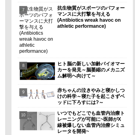
抗生物質がスポーツのパフォー
マンスに大打撃を与える
(Antibiotics wreak havoc on
athletic performance)
ヒト脳の新しい加齢バイオマー
カーを発見～脳萎縮のメカニズ
ム解明へ向けて～
赤ちゃんの泣きやみと寝かしつ
けの科学～寝た子を起こさずベ
ッドに下ろすには?～
いつでもどこでも血管内治療ト
レーニングが可能に~医師がX
線被爆しない血管内治療シミュ
レータを開発~