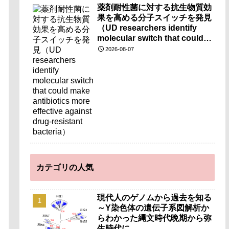
薬剤耐性菌に対する抗生物質効
果を高める分子スイッチを発見
（UD researchers identify
molecular switch that could
make antibiotics more
2026-08-07
effective against drug-
resistant bacteria）
カテゴリの人気
現代人のゲノムから過去を知る
～Y染色体の遺伝子系図解析か
らわかった縄文時代晩期から弥
生時代に…