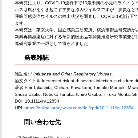
本研究により、COVID-19流行下で10歳未満の小児のライ
ルスは風邪を引き起こす主要な原因ウイルスですが、肺炎など
呼吸器感染症ウイルスの検出状況を調査し、COVID-19流行
ます。
本研究は、東京大学、国立感染症研究所、横浜市衛生研究所が共
新興再興感染症に対する革新的医薬品等開発推進研究事業並び
進研究事業の一環として得られました。
発表雑誌
雑誌名:「
Influenza and Other Respiratory Viruses
」
論文タイトル:Increased risk of rhinovirus infection in children d
著者:Emi Takashita, Chiharu Kawakami, Tomoko Momoki, Miwako
Shuzo Usuku, Nobuko Tanaka, Ichiro Okubo, Hiroko Morita, Sh
DOI: 10.1111/irv.12854
URL:
https://onlinelibrary.wiley.com/doi/epdf/10.1111/irv.12854
問い合わせ先