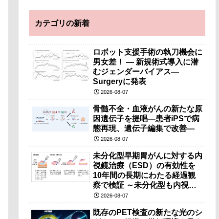
カテゴリの新着
ロボット支援手術の執刀機会に
男女差！ — 新規術式導入に潜
むジェンダーバイアス—
Surgeryに発表
2026-08-07
骨髄不全・血液がんの新たな原
因遺伝子を提唱―患者iPSで病
態再現、遺伝子編集で改善―
2026-08-07
未分化型早期胃がんに対する内
視鏡治療（ESD）の有効性を
10年間の長期にわたる経過観
察で検証 ～未分化型も内視鏡
治療で胃の温存が可能～
2026-08-07
既存のPET検査の新たな光のシ