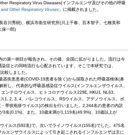
and other Respiratory Virus Diseases(インフルエンザ及びその他の呼吸
 and Other Respiratory Viruses
」に掲載されました。
長谷川秀樹)、横浜市衛生研究所(川上千春、百木智子、七種美和
保一郎)
に日本国内の第一例目が報告され、その後、全国に拡がりました。流行は今
感染症との同時流行も心配されています。そこで本研究では、
を比較しました。
呼吸器疾患患者(COVID-19患者を除く)から採取された呼吸器検体(鼻
解析し、代表的な呼吸器感染症ウイルス(インフルエンザウイルス、
テロウイルス、ヒトコロナウイルス229E, HKU1, NL63,
, 2, 3, 4、パレコウイルス、RSウイルス、アデノウイルス、ボ
・帯状疱疹ウイルス)の検出を行いました。2,244名の患者の内訳
が3名(0.1%)、また、10歳未満が1,119名(49.9%)、10歳以上が
イルス(592名)で、次いでライノウイルス(155名)でした。475名
フルエンザウイルスによって引き起こされるインフルエンザは主に