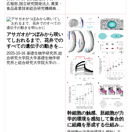
広報部,国立研究開発法人 農業・
食品産業技術総合研究機構株式
会社カネカ(本社:東京都港区、社
長:角倉 護、以下、カネ...
アサガオがつぼみから咲い
てしおれるまで、花弁での
すべての遺伝子の動きを明
らかに
2025-10-16 基礎生物学研究所,総
合研究大学院大学基礎生物学研
究所と総合研究大学院大学の共
同研究チームは、アサガオのつ
ぼみ形成から開花、しおれるま
での約...
幹細胞の触感、胚細胞が力
学的環境を感知して集合的
に組織を形成する仕組みを
解明(A Stem Cell’s Sense
胚細胞が力学的環境を感知して