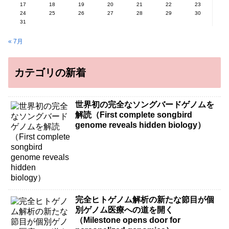
17
18
19
20
21
22
23
24
25
26
27
28
29
30
31
« 7月
カテゴリの新着
世界初の完全なソングバードゲノムを
解読（First complete songbird
genome reveals hidden biology）
完全ヒトゲノム解析の新たな節目が個
別ゲノム医療への道を開く
（Milestone opens door for