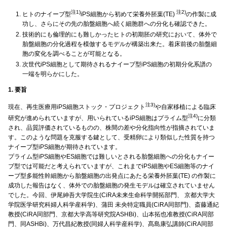
注1)
注2)
ヒトのナイーブ型
iPS細胞から初めて栄養外胚葉(TE)
の作製に成
功し、さらにその先の胎盤細胞へ続く細胞群への分化も確認できた。
技術的にも倫理的にも難しかったヒトの初期胚の研究において、体外で
胎盤細胞の分化過程を模倣するモデルが構築出来た。着床前後の胎盤細
胞の変化を調べることが可能となる。
次世代iPS細胞として期待されるナイーブ型iPS細胞の初期分化系譜の
一端を明らかにした。
1. 要旨
注3)
現在、再生医療用iPS細胞ストック・プロジェクト
や自家移植による臨床
注4)
研究が進められていますが、用いられているiPS細胞はプライム型
に分類
され、品質評価されているものの、株間の差や分化指向性が指摘されていま
す。このような問題を克服する鍵として、受精卵により類似した性質を持つ
ナイーブ型iPS細胞が期待されています。
プライム型iPS細胞やES細胞では難しいとされる胎盤細胞への分化もナイー
ブ型では可能だと考えられていますが、これまでiPS細胞やES細胞等のナイ
ーブ型多能性幹細胞から胎盤細胞の出発点にあたる栄養外胚葉(TE) の作製に
成功した報告はなく、体外での胎盤細胞の発生モデルは確立されていません
でした。今回、伊尾紳吾大学院生(CiRA未来生命科学開拓部門、 京都大学大
学院医学研究科婦人科学産科学)、蒲田 未央特定職員(CiRA同部門)、斎藤通紀
教授(CiRA同部門、京都大学高等研究院ASHBi)、山本拓也准教授(CiRA同部
門、同ASHBi)、万代昌紀教授(同婦人科学産科学)、髙島康弘講師(CiRA同部