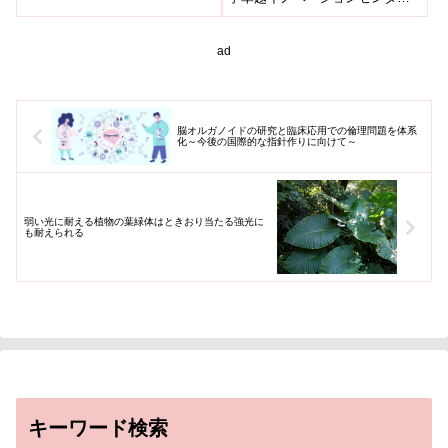
Zebrafish）
の研究チームは、ゼブラフィッ
シュにおける新しい半クローン
（s...
ad
脳オルガノイドの研究と臨床応用での倫理問題を体系
化～今後の国際的な指針作りに向けて～
弱い光に耐える植物の葉緑体はときおり当たる強光に
も耐えられる
キーワード検索