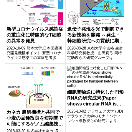
組みを見いだした。
新型コロナウイルス感染症
遺伝子発現を光で制御でき
の重症化に特徴的なT細胞
る新技術を開発 ～発生・
の異常を発見
幹細胞研究への貢献に期待
～
2020-10-09 熊本大学,日本医療研
2020-08-28 京都大学今吉格 生命
究開発機構ポイント 新型コロナ
科学研究科教授、山田真弓 同特
ウイルス感染症の重症患者肺組
定助教らの研究グループは、哺
織のT細胞の遺伝子解析を行い、
乳類細胞において、「青色光」
重症患者では、T細胞に内在し
により遺伝子のスイッチ（遺伝
て...
子発...
細胞間輸送に特化した円形
RNAの研究成果(Paper
shows circular RNA is
preferentially packaged
2025-10-02 デラウェア大学 (UD)
カネカ 農研機構と共同で
for transport between
デラウェア大学のモナ・バティ
小麦の品種改良を短期間で
ッシュ准教授らの研究により、
cells)
可能にするゲノム編集技術
細胞間の情報伝達を担うエクソ
を開発
ソーム内では、円形RNA(ci...
2018-03-20 株式会社カネカ IR・