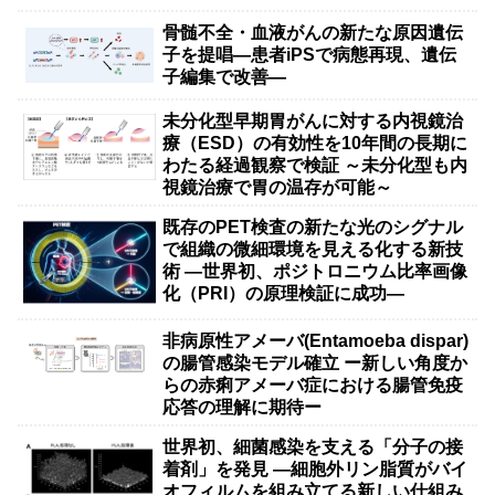
骨髄不全・血液がんの新たな原因遺伝
子を提唱―患者iPSで病態再現、遺伝
子編集で改善―
未分化型早期胃がんに対する内視鏡治
療（ESD）の有効性を10年間の長期に
わたる経過観察で検証 ～未分化型も内
視鏡治療で胃の温存が可能～
既存のPET検査の新たな光のシグナル
で組織の微細環境を見える化する新技
術 ―世界初、ポジトロニウム比率画像
化（PRI）の原理検証に成功―
非病原性アメーバ(Entamoeba dispar)
の腸管感染モデル確立 ー新しい角度か
らの赤痢アメーバ症における腸管免疫
応答の理解に期待ー
世界初、細菌感染を支える「分子の接
着剤」を発見 ―細胞外リン脂質がバイ
オフィルムを組み立てる新しい仕組み