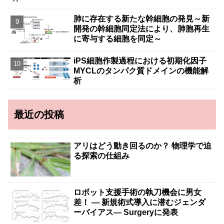
肺に存在する新たな幹細胞の発見～新
開発の幹細胞同定法により、肺胞再生
に寄与する細胞を同定～
iPS細胞作製過程における初期化因子
MYCLのタンパク質ドメインの機能解
析
最近の投稿
アリはどう動き回るのか？ 物理学で迫
る探索の仕組み
ロボット支援手術の執刀機会に男女
差！ — 新規術式導入に潜むジェンダ
ーバイアス— Surgeryに発表