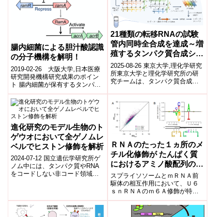
21種類の転移RNAの試験
管内同時全合成を達成～増
腸内細菌による胆汁酸認識
殖するタンパク質合成シス
の分子機構を解明！
テムの構築へ大きく前進～
2025-08-26 東京大学,理化学研究
2019-02-26 大阪大学,日本医療
所東京大学と理化学研究所の研
研究開発機構研究成果のポイン
究チームは、タンパク質合成に
ト 腸内細菌が保有するタンパク
不可欠な21種類の転移
質が胆汁酸を認識する分子機構
RNA(tRNA)を、試験管内で一括
を構造レベルで明らかにした。
合成...
腸内...
進化研究のモデル生物のト
ゲウオにおいて全ゲノムレ
ＲＮＡのたった１ヵ所のメ
ベルでヒストン修飾を解析
チル化修飾が たんぱく質
2024-07-12 国立遺伝学研究所ゲ
におけるアミノ酸配列の多
ノム中には、タンパク質やRNA
様性を生み出す
をコードしない非コード領域が
スプライソソームとｍＲＮＡ前
存在します。非コード領域の中
駆体の相互作用において、Ｕ６
にはプロモーターやエンハンサ
ｓｎＲＮＡのｍ６Ａ修飾が特定
ーなど...
の塩基配列を持つイントロンと
の結合を安定化することで、ス
プライシングの効率を上げる仕