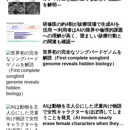
を解明―
研修医の約4割が診療現場で生成AIを
活用 ー利用者はAIの限界や倫理的課題
への理解が高く、望ましい診療行動と
の関連も確認ー
世界初の完全なソングバードゲノムを
解読（First complete songbird
genome reveals hidden biology）
AIは動物を主人公にした児童向け物語
で女性キャラクターをほぼ消してしま
うことを発見（AI models nearly
erase female characters when they
write kids stories about animals）