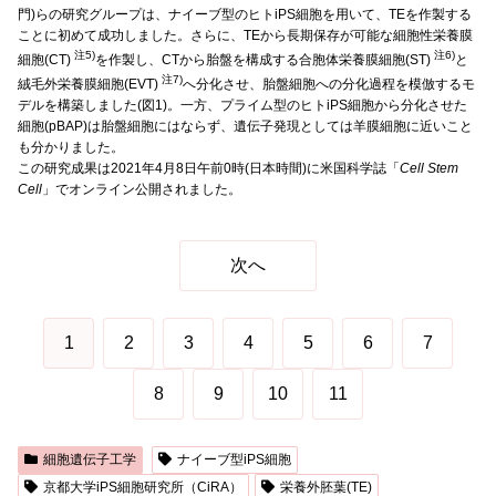
門)らの研究グループは、ナイーブ型のヒトiPS細胞を用いて、TEを作製する
ことに初めて成功しました。さらに、TEから長期保存が可能な細胞性栄養膜
注5)
注6)
細胞(CT)
を作製し、CTから胎盤を構成する合胞体栄養膜細胞(ST)
と
注7)
絨毛外栄養膜細胞(EVT)
へ分化させ、胎盤細胞への分化過程を模倣するモ
デルを構築しました(図1)。一方、プライム型のヒトiPS細胞から分化させた
細胞(pBAP)は胎盤細胞にはならず、遺伝子発現としては羊膜細胞に近いこと
も分かりました。
この研究成果は2021年4月8日午前0時(日本時間)に米国科学誌「
Cell Stem
Cell
」でオンライン公開されました。
次へ
1
2
3
4
5
6
7
8
9
10
11
細胞遺伝子工学
ナイーブ型iPS細胞
京都大学iPS細胞研究所（CiRA）
栄養外胚葉(TE)