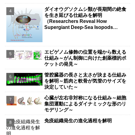
ダイオウグソクムシ類が長期間の絶食
を生き延びる仕組みを解明
（Researchers Reveal How
Supergiant Deep-Sea Isopods
Survive Years Without Food）
エピゲノム修飾の位置を端から数える
仕組み～がん制御に向けた創薬標的ポ
ケットの発見～
管腔臓器の長さと太さが決まる仕組み
を解明～筋肉と軟骨が気管のサイズを
決定していた～
心臓が左右非対称になる仕組み～細胞
集団運動によるダイナミックな形のリ
モデリング～
免疫組織発生の進化過程を解明