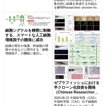
of Touch.Researchers
集合的に組織を形成する仕組み
を解明Researchers uncover how
uncover how embryonic
embryonic cells sense the...
cells sense their
mechanical environment
to collectively form
tissues)
細胞シグナルを精密に制御
する、スマートな人工細胞
増殖因子の開発に成功
組織の再生や保護、幹細胞の増
殖や分化などに関与する「細胞
増殖因子」の機能に着目し、そ
の生理活性を任意の強度で再現
する合成化合物の開発に成功し
た。機能を持つ「スマートな人
工細胞増殖因子」を、生体成分
であるデオキシリボ核酸（ＤＮ
Ａ）に基づいて合理的に設計可
能であることを初めて報告し
ゼブラフィッシュにおける
た。
半クローン化技術を開発
（Chinese Researchers
Design New Technology
2026-06-22 中国科学院（CAS）
for Semi-cloning in
中国科学院（CAS）分子細胞科
学卓越イノベーションセンター