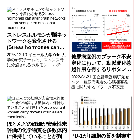
University in St. Louis)の研究...
も、心理的な性差が続くことが
分かりました。女性は特に改善
さ...
ストレスホルモンが脳ネッ
トワークを変化させる
(Stress hormones can
alter brain networks ―
2025-12-10 イェール大学Yale 大
糖尿病症例のプラーク不安
and strengthen
学の研究チームは、ストレス時
定化において、動脈硬化惹
に分泌されるホルモン コルチゾ
emotional memories)
起作用を有するリポタンパ
ール が、脳内ネットワークの動
的な結合を変化させることで...
ク(a)粒子が関与すること
2022-04-21 国立循環器病研究セ
を報告
ンター糖尿病患者の心筋梗塞発
症に関与するプラーク不安定化
において、動脈硬化惹起作用を
有するリポタンパク(a)粒子が関
与す...
ほとんどの妊婦が安全性未
評価の化学物質を多数体内
PD-1がT細胞の質を制御す
に保持していることが判明