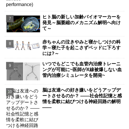
ヒト脳の新しい加齢バイオマーカーを
発見～脳萎縮のメカニズム解明へ向け
て～
赤ちゃんの泣きやみと寝かしつけの科
学～寝た子を起こさずベッドに下ろす
には?～
いつでもどこでも血管内治療トレーニ
ングが可能に~医師がX線被爆しない血
管内治療シミュレータを開発~
脳は友達への好き嫌いをどうアップデ
ートさせるのか？ ――社会性記憶と感
情を柔軟に結びつける神経回路の解明
――