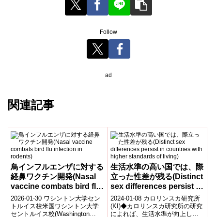
Follow
ad
関連記事
鳥インフルエンザに対する
生活水準の高い国では、際
経鼻ワクチン開発(Nasal
立った性差が残る(Distinct
vaccine combats bird flu
sex differences persist in
infection in rodents)
countries with higher
2026-01-30 ワシントン大学セン
2024-01-08 カロリンスカ研究所
standards of living)
トルイス校米国ワシントン大学
(KI)◆カロリンスカ研究所の研究
セントルイス校(Washington
によれば、生活水準が向上して