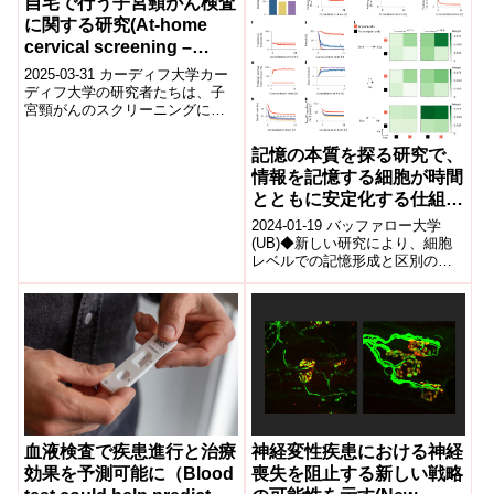
自宅で行う子宮頸がん検査
に関する研究(At-home
cervical screening –
scientists advise on self-
2025-03-31 カーディフ大学​カー
sampling tests)
ディフ大学の研究者たちは、子
宮頸がんのスクリーニングにお
ける自己採取検査の有効性と実
施方法に関する新たな指針を発
記憶の本質を探る研究で、
表しま...
情報を記憶する細胞が時間
とともに安定化する仕組み
が明らかに(Research into
2024-01-19 バッファロー大学
the nature of memory
(UB)◆新しい研究により、細胞
レベルでの記憶形成と区別のプ
reveals how cells that
ロセスが明らかになり、アルツ
store information are
ハイマー病などの記憶障害の理
stabilized over time)
解と治...
血液検査で疾患進行と治療
神経変性疾患における神経
効果を予測可能に（Blood
喪失を阻止する新しい戦略