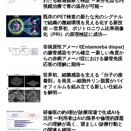
わたる経過観察で検証 ～未分化型も内
視鏡治療で胃の温存が可能～
既存のPET検査の新たな光のシグナル
で組織の微細環境を見える化する新技
術 ―世界初、ポジトロニウム比率画像
化（PRI）の原理検証に成功―
非病原性アメーバ(Entamoeba dispar)
の腸管感染モデル確立 ー新しい角度か
らの赤痢アメーバ症における腸管免疫
応答の理解に期待ー
世界初、細菌感染を支える「分子の接
着剤」を発見 ―細胞外リン脂質がバイ
オフィルムを組み立てる新しい仕組み
を解明―
研修医の約4割が診療現場で生成AIを
活用 ー利用者はAIの限界や倫理的課題
への理解が高く、望ましい診療行動と
の関連も確認ー