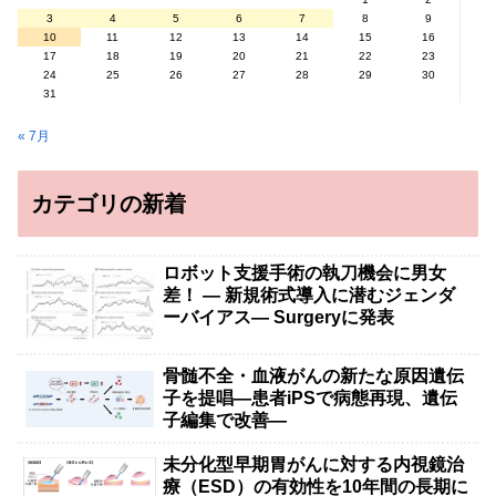
3
4
5
6
7
8
9
10
11
12
13
14
15
16
17
18
19
20
21
22
23
24
25
26
27
28
29
30
31
« 7月
カテゴリの新着
ロボット支援手術の執刀機会に男女
差！ — 新規術式導入に潜むジェンダ
ーバイアス— Surgeryに発表
骨髄不全・血液がんの新たな原因遺伝
子を提唱―患者iPSで病態再現、遺伝
子編集で改善―
未分化型早期胃がんに対する内視鏡治
療（ESD）の有効性を10年間の長期に