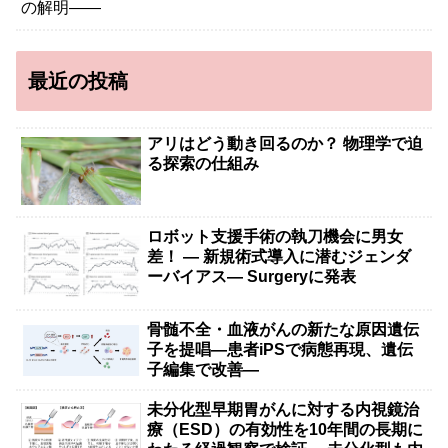
最近の投稿
アリはどう動き回るのか？ 物理学で迫
る探索の仕組み
ロボット支援手術の執刀機会に男女
差！ — 新規術式導入に潜むジェンダ
ーバイアス— Surgeryに発表
骨髄不全・血液がんの新たな原因遺伝
子を提唱―患者iPSで病態再現、遺伝
子編集で改善―
未分化型早期胃がんに対する内視鏡治
療（ESD）の有効性を10年間の長期に