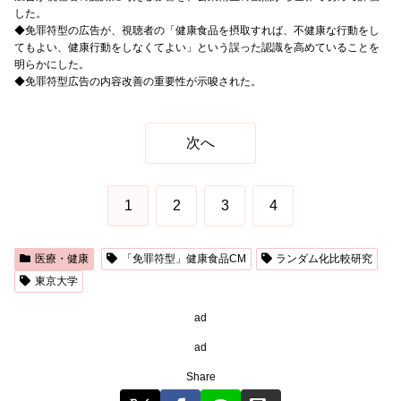
した。
◆免罪符型の広告が、視聴者の「健康食品を摂取すれば、不健康な行動をし
てもよい、健康行動をしなくてよい」という誤った認識を高めていることを
明らかにした。
◆免罪符型広告の内容改善の重要性が示唆された。
次へ
1
2
3
4
医療・健康
「免罪符型」健康食品CM
ランダム化比較研究
東京大学
ad
ad
Share