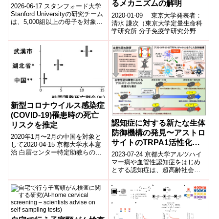
るメカニズムの解明
（Most pregnant women
2026-06-17 スタンフォード大学
carry dozens of untested
Stanford Universityの研究チーム
2020-01-09 東京大学発表者：
は、5,000組以上の母子を対象と
chemicals）
清水 謙次（東京大学定量生命科
した大規模研究から、妊婦が日
学研究所 分子免疫学研究分野 特
常生活で...
任助教／徳島大学先端酵素学研
究所免疫制御学分野 専門研究
員...
新型コロナウイルス感染症
(COVID-19)罹患時の死亡
認知症に対する新たな生体
リスクを推定
防御機構の発見〜アストロ
2020年1月〜2月の中国を対象と
サイトのTRPA1活性化
して2020-04-15 京都大学水本憲
が、LIF産生を介して白質
治 白眉センター特定助教らの研
2023-07-24 京都大学アルツハイ
究グループは、2020年1月〜2月
傷害や認知機能障害を防
マー病や血管性認知症をはじめ
の、中国における新型コ...
とする認知症は、超高齢社会を
ぐ〜
迎え、患者数の増加が大きな問
題となっています。認知症の病
態におい...