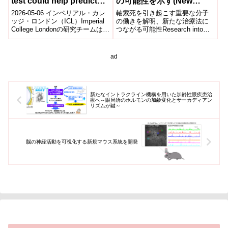
test could help predict
の可能性を示す(New
disease progression and
strategy shows potential
2026-05-06 インペリアル・カレ
軸索死を引き起こす重要な分子
how well treatment will
to block nerve loss in
ッジ・ロンドン（ICL）Imperial
の働きを解明、新たな治療法に
College Londonの研究チームは、
つながる可能性Research into
work）
neurodegenerative
血液検査によって病気の進行度
how key molecule triggers axon
diseases)
や治療...
...
ad
新たなイントラクライン機構を用いた加齢性眼疾患治
療へ～眼局所のホルモンの加齢変化とサーカディアン
リズムが鍵～
脳の神経活動を可視化する新規マウス系統を開発