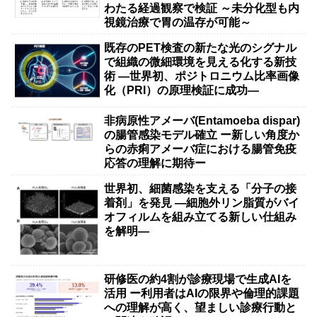
わたる経過観察で検証 ～未分化型も内
視鏡治療で胃の温存が可能～
既存のPET検査の新たな光のシグナル
で組織の微細環境を見える化する新技
術 ―世界初、ポジトロニウム比率画像
化（PRI）の原理検証に成功―
非病原性アメーバ(Entamoeba dispar)
の腸管感染モデル確立 ー新しい角度か
らの赤痢アメーバ症における腸管免疫
応答の理解に期待ー
世界初、細菌感染を支える「分子の接
着剤」を発見 ―細胞外リン脂質がバイ
オフィルムを組み立てる新しい仕組み
を解明―
研修医の約4割が診療現場で生成AIを
活用 ー利用者はAIの限界や倫理的課題
への理解が高く、望ましい診療行動と