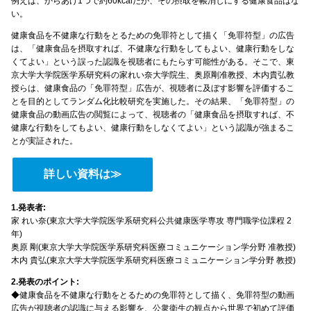
例えば、からあげ1つで約60kcalだが、その摂取を帳消しにする健康食品はな
い。
健康食品を不健康な行動をとるための免罪符として描く「免罪符型」の広告
は、「健康食品を摂取すれば、不健康な行動をしてもよい、健康行動をしな
くてよい」という誤った認識を視聴者にもたらす可能性がある。そこで、東
京大学大学院医学系研究科の家れい奈大学院生、奥原剛准教授、木内貴弘教
授らは、健康食品の「免罪符型」広告が、視聴者に及ぼす影響を評価するこ
とを目的としてランダム化比較研究を実施した。その結果、「免罪符型」の
健康食品の動画広告の閲覧によって、視聴者の「健康食品を摂取すれば、不
健康な行動をしてもよい、健康行動をしなくてよい」という認識が強まるこ
とが実証された。
詳しい資料は≫
1.発表者:
家 れい奈(東京大学大学院医学系研究科公共健康医学専攻 専門職学位課程 2
年)
奥原 剛(東京大学大学院医学系研究科医療コミュニケーション学分野 准教授)
木内 貴弘(東京大学大学院医学系研究科医療コミュニケーション学分野 教授)
2.発表のポイント:
◆健康食品を不健康な行動をとるための免罪符として描く、免罪符型の動画
広告が視聴者の認識に与える影響を、公衆衛生の観点から世界で初めて評価