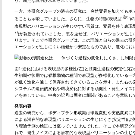
り、新たな説明が求められていました。
一方、本研究グループの過去の研究は、突然変異を加えてもボ
(注6)
ることも示唆していました。さらに、生物の特徴(表現型
)
表現型のバリエーションが生じやすい形質は、変異を伴う表現
7)
)が報告されていました。裏を返せば、バリエーションが生じ
ります。そこで本研究グループは、この理論と自らの過去の研
エーションが生じにくい頑健かつ安定なものであり、進化におい
図1:進化における表現型の多様性(左)と胚発生過程の安定性(
生初期や後期では脊椎動物の種間で表現型が多様化している一
が低く進化を通して保存されてきていることを示す。また右の
システムの遺伝的変化や環境変化に対する頑健性・発生ノイズ
とを表している。中央の記号は両者に相関があることを意味し
発表内容
過去の研究から、ボディプラン形成期は環境変動や突然変異に
による潜在的な表現型バリエーションの生じにくさ(安定性)は
う理論予測の検証には至っていませんでした。そこで本研究グ
れで、発生ノイズによる潜在的な表現型バリエーションの生じ