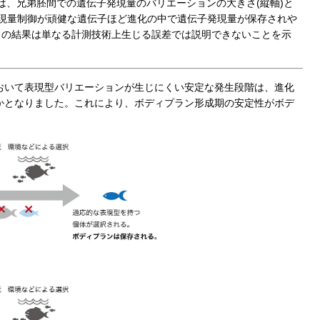
は、兄弟胚間での遺伝子発現量のバリエーションの大きさ(縦軸)と
発現量制御が頑健な遺伝子ほど進化の中で遺伝子発現量が保存されや
この結果は単なる計測技術上生じる誤差では説明できないことを示
おいて表現型バリエーションが生じにくい安定な発生段階は、進化
かとなりました。これにより、ボディプラン形成期の安定性がボデ