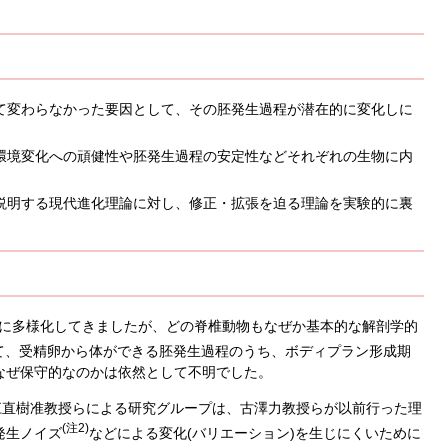
て変わらなかった要因として、その胚発生過程が潜在的に変化しに
環境変化への頑健性や胚発生過程の安定性などそれぞれの生物に内
説明する現代進化理論に対し、修正・拡張を迫る理論を実験的に裏
姿に多様化してきましたが、どの脊椎動物もなぜか基本的な解剖学的
て、受精卵から体ができる胚発生過程のうち、ボディプラン形成期
なぜ保守的なのかは依然として不明でした。
江直樹准教授らによる研究グループは、古澤力教授らが以前行った理
(注2)
発生ノイズ
などによる変化(バリエーション)を生じにくいために