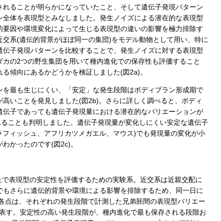
されることが明らかになっていたこと、そして遺伝子発現パターン
ン全体を表現型とみなしました。発生ノイズによる潜在的な表現型
的要因や環境変化によって生じる表現型の違いの影響を極力排除す
交系(遺伝的背景がほぼ同一の集団)をモデル動物として用い、特に
遺伝子発現パターンを比較することで、発生ノイズに対する表現型
ダカの2つの野生集団を用いて種内進化での保存性も評価すること
る傾向にあるかどうかを検証しました(図2a)。
ンを最も生じにくい、「安定」な発生段階はボディプラン形成期で
高いことを発見しました(図2b)。さらに詳しく調べると、ボディ
遺伝子であっても遺伝子発現量における潜在的なバリエーションが
れることも判明しました。遺伝子発現量が変化しにくい安定な遺伝子
ブラフィッシュ、アフリカツメガエル、マウス)でも発現量の変化が小
かったのです(図2c)。
上で表現型の安定性を評価するための実験系。近交系は近親交配に
でもさらに遺伝的背景や環境による影響を排除するため、同一日に
)各点は、それぞれの発生段階で計測した兄弟胚間の表現型バリエー
)を表す。安定性の高い発生段階が、種内進化で最も保存される段階お