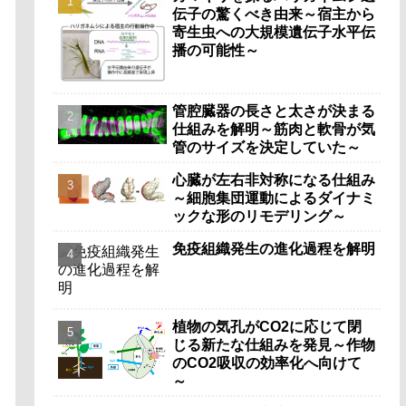
伝子の驚くべき由来～宿主から
寄生虫への大規模遺伝子水平伝
播の可能性～
管腔臓器の長さと太さが決まる
仕組みを解明～筋肉と軟骨が気
管のサイズを決定していた～
心臓が左右非対称になる仕組み
～細胞集団運動によるダイナミ
ックな形のリモデリング～
免疫組織発生の進化過程を解明
植物の気孔がCO2に応じて閉
じる新たな仕組みを発見～作物
のCO2吸収の効率化へ向けて
～