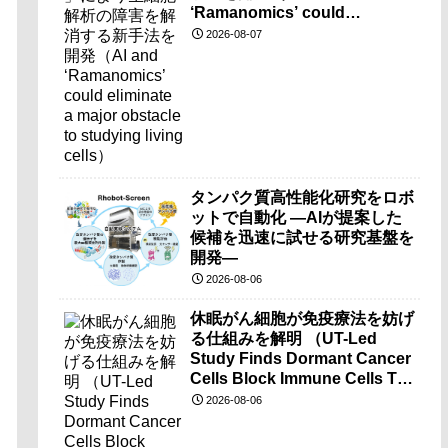
‘Ramanomics’ could
eliminate a major obstacle to
2026-08-07
studying living cells）
タンパク質高性能化研究をロボ
ットで自動化 ―AIが提案した
候補を迅速に試せる研究基盤を
開発―
2026-08-06
休眠がん細胞が免疫療法を妨げ
る仕組みを解明 （UT-Led
Study Finds Dormant Cancer
Cells Block Immune Cells To
Disarm Immunotherapy）
2026-08-06