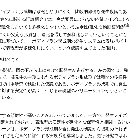
ディプラン形成期は致死となりにくく、比較的頑健な発生段階であ
の進化に関する理論研究では、突然変異によらない内部ノイズによる
(注
型進化においても多様化しやすいという法則性(進化揺動応答関係
にくい安定な形質は、進化を通して多様化しにくいということにな
究に基づいて、「ボディプラン形成期の発生システムは表現型バリ
て表現型が多様化しにくい」という仮説を立てました(図1)。
右)の関係。図の下から上に向けて胚発生が進行する。左の図では、発
方で、胚発生の中期にあたるボディプラン形成期では種間の多様性
図では本研究で検証した仮説である、ボディプラン形成期では発生
に対する安定性が高く、生じる表現型のバリエーションが小さいこ
ている。
対する頑健性が高いことがわかっていました。一方で、発生ノイズ
測定されておらず、表現型の安定性が進化的な保守性と相関するとい
ループは、ボディプラン形成期を含む発生の初期から後期のそれぞ
やすさを定量的に評価する実験系を構築しました。先行研究ではボ