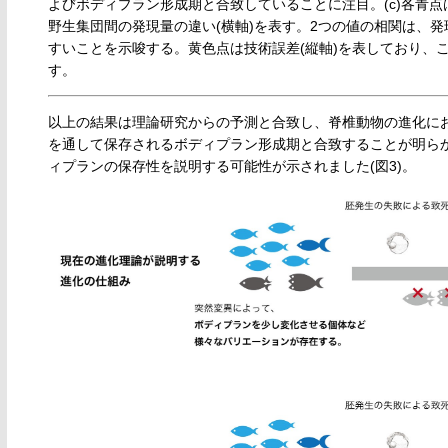
よびボディプラン形成期と合致していることに注目。(c)各青点
野生集団間の発現量の違い(横軸)を表す。2つの値の相関は、
すいことを示唆する。黄色点は技術誤差(縦軸)を表しており、
す。
以上の結果は理論研究からの予測と合致し、脊椎動物の進化に
を通して保存されるボディプラン形成期と合致することが明ら
ィプランの保存性を説明する可能性が示されました(図3)。