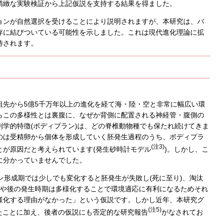
精緻な実験検証から上記仮説を支持する結果を得ました。
ョンが自然選択を受けることにより説明されますが、本研究は、バ
存に結びついている可能性を示しました。これは現代進化理論に拡
待されます。
先から5億5千万年以上の進化を経て海・陸・空と非常に幅広い環
らこの多様性とは裏腹に、なぜか背側に配置される神経管・腹側の
学的特徴(ボディプラン)は、どの脊椎動物種でも保たれ続けてきま
のは受精卵から個体を形成していく胚発生過程のうち、ボディプラ
(注3)
とが原因だと考えられています(発生砂時計モデル
)。しかし、こ
に分かっていませんでした。
ン形成期では少しでも変化すると胚発生が失敗し(死に至り)、淘汰
前や後の発生時期は多様化することで環境適応に有利になるためそれ
様化する理由がなかった」という仮説です。しかし近年、本研究グ
(注5)
たことに加え、後者の仮説にも否定的な研究報告
がなされてお