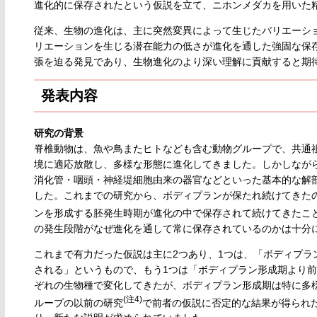
進化的に保存されたという仮説を立て、ニホンメダカを用いた
従来、生物の進化は、主に突然変異によって生じたバリエーシ
リエーションを生じる潜在能力の低さが進化を通した強固な保
張を迫る発見であり、生物進化のより深い理解に貢献すると期
発表内容
研究の背景
脊椎動物は、魚や鳥またヒトなども含む動物グループで、共通祖
境に適応放散し、多様な形態に進化してきました。しかしなが
消化管・咽頭・神経堤細胞由来の器官などといった基本的な解剖
した。これまでの研究から、ボディプランが保たれ続けてきた
ンを形成する胚発生時期が進化の中で保存されて続けてきたこ
の発生段階がなぜ進化を通して常に保存されているのかは十分
これまで有力だった仮説は主に2つあり、1つは、「ボディプラ
される」というもので、もう1つは「ボディプラン形成期より
ぞれの生物種で変化してきたが、ボディプラン形成期は特に多
(注4)
ループの以前の研究
で前者の仮説に否定的な結果が得られ