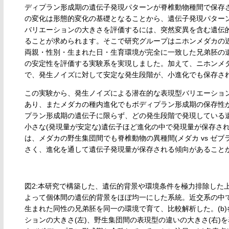
ディプラン形成期の遺伝子発現パターンが脊椎動物種間で保存
の変化は形態的変化の基礎となることから、遺伝子発現パター
バリエーションの大きさを評価するには、突然変異を含む遺伝
ることが求められます。そこで研究グループはニホンメダカの近
両親・性別・生まれた日・生育環境が完全に一致した兄弟胚の
の安定性を評価する実験系を実現しました。加えて、ニホンメ
で、発生ノイズに対して安定な発生段階が、小進化でも保存され
この実験から、発生ノイズによる潜在的な表現型バリエーショ
あり、またメダカの種内進化でもボディプラン形成期の保存性が
プラン形成期の遺伝子に限らず、どの発生段階で発現している
小さな(発現量が安定な)遺伝子ほど進化の中で発現量が保存さ
は、メダカの野生集団間でも脊椎動物の異種間(メダカ vs ゼ
さく、進化を通して遺伝子発現量が保存される傾向があることがわ
図2:本研究で構築した、遺伝的背景や環境条件を極力排除した
よって個体間の遺伝的背景をほぼ均一にした系統。近交系の中
生まれた同性の兄弟胚を同一の環境で育て、比較解析した。(b
ションの大きさ(左)、野生集団間の表現型の違いの大きさ(右