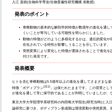
入江 直樹(生物科学専攻/生物普遍性研究機構 准教授)
発表のポイント
脊椎動物の基本的な解剖学的特徴が数億年の進化を通し
くいことが寄与している可能性を明らかにしました。
動物の特徴がどのように多様化するかは、遺伝的変化や
在化されている特性が影響しうることを示しています。
突然変異により変化した特徴が選抜されることで進化を
付けた発見です。
発表概要
ヒトを含む脊椎動物は5.5億年以上の進化を通してさまざまな
(注1)
特徴「ボディプラン
」は保たれたままです。この背景とし
が進化を通して常に保守的であることが判明していましたが、
東京大学大学院理学系研究科の内田唯大学院生(研究当時)と入
論研究に基づき、ボディプラン形成期は環境変動や突然変異、