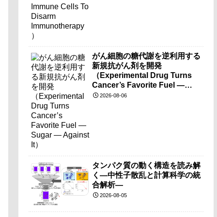
がん細胞の糖代謝を逆利用する
新規抗がん剤を開発
（Experimental Drug Turns
Cancer’s Favorite Fuel —
Sugar — Against It）
2026-08-06
タンパク質の動く構造を読み解
く―中性子散乱と計算科学の統
合解析―
2026-08-05