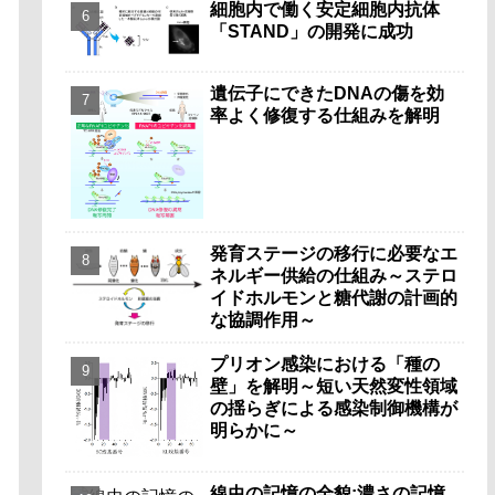
細胞内で働く安定細胞内抗体
「STAND」の開発に成功
遺伝子にできたDNAの傷を効
率よく修復する仕組みを解明
発育ステージの移行に必要なエ
ネルギー供給の仕組み～ステロ
イドホルモンと糖代謝の計画的
な協調作用～
プリオン感染における「種の
壁」を解明～短い天然変性領域
の揺らぎによる感染制御機構が
明らかに～
線虫の記憶の全貌:濃さの記憶