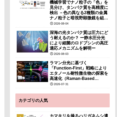
機械学習でナノ粒子の「色」を
見分け、タンパク質を高精度に
検出 －色の異なる2種類の金属
ナノ粒子と暗視野顕微鏡を組み
合わせ、従来法では難しかった
2026-08-04
抗体タンパク質などの大きな分
深海の光タンパク質は圧力にど
子の検出を実現－
う耐えるのか？ ー静水圧分光
により細菌のロドプシンの高圧
適応メカニズムを解明ー
2026-08-03
ラマン分光に基づく
「Function-First」戦略により
エタノール耐性微生物の探索を
高速化（Raman-Based
“Function-First” Strategy
2026-07-31
Accelerates Discovery of
Ethanol-Tolerant Microbes）
カテゴリの人気
カマキリを操るハリガネムシ遺