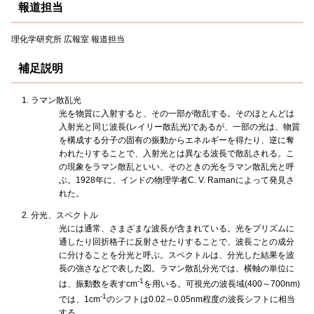
報道担当
理化学研究所 広報室 報道担当
補足説明
ラマン散乱光
光を物質に入射すると、その一部が散乱する。そのほとんどは
入射光と同じ波長(レイリー散乱光)であるが、一部の光は、物質
を構成する分子の固有の振動からエネルギーを得たり、逆に奪
われたりすることで、入射光とは異なる波長で散乱される。こ
の現象をラマン散乱といい、そのときの光をラマン散乱光と呼
ぶ。1928年に、インドの物理学者C. V. Ramanによって発見さ
れた。
分光、スペクトル
光には通常、さまざまな波長が含まれている。光をプリズムに
通したり回折格子に反射させたりすることで、波長ごとの成分
に分けることを分光と呼ぶ。スペクトルは、分光した結果を波
長の強さなどで表した図。ラマン散乱分光では、横軸の単位に
-1
は、振動数を表すcm
を用いる。可視光の波長域(400～700nm)
-1
では、1cm
のシフトは0.02～0.05nm程度の波長シフトに相当
する。