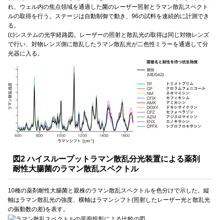
れ、ウェル内の焦点領域を通過した菌のレーザー照射とラマン散乱スペクト
ルの取得を行う。ステージは自動制御で動き、96の試料を連続的に計測でき
る。
(c)システムの光学経路図。レーザーの照射と散乱光の取得は同じ対物レンズ
で行い、対物レンズ側に散乱したラマン散乱光が二色性ミラーを通過して分
光器に入る。
図2 ハイスループットラマン散乱分光装置による薬剤
耐性大腸菌のラマン散乱スペクトル
10種の薬剤耐性大腸菌と親株のラマン散乱スペクトルを色分けで示した。縦
軸はラマン散乱光の強度、横軸はラマンシフト(照射したレーザー光と散乱光
の振動数の差)を表す。