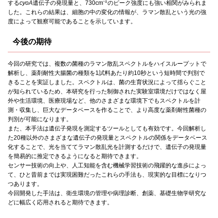
-1
する
cyoA
遺伝子の発現量と、730cm
のピーク強度にも強い相関がみられま
した。これらの結果は、細胞の中の変化の情報が、ラマン散乱という光の強
度によって観察可能であることを示しています。
今後の期待
今回の研究では、複数の菌種のラマン散乱スペクトルをハイスループットで
解析し、薬剤耐性大腸菌の種類を1試料あたり約10秒という短時間で判別で
きることを実証しました。スペクトルは、菌の生育状況によって揺らぐこと
が知られているため、本研究を行った制御された実験室環境だけではなく屋
外や生活環境、医療現場など、他のさまざまな環境下でもスペクトルを計
測・収集し、巨大なデータベースを作ることで、より高度な薬剤耐性菌種の
判別が可能になります。
また、本手法は遺伝子発現を測定するツールとしても有効です。今回解析し
た20種以外のさまざまな遺伝子の発現量とスペクトルの関係をデータベース
化することで、光を当ててラマン散乱光を計測するだけで、遺伝子の発現量
を簡易的に推定できるようになると期待できます。
センサー技術の向上や、人工知能を含む機械学習技術の飛躍的な進歩によっ
て、ひと昔前までは実現困難だったこれらの手法も、現実的な目標になりつ
つあります。
今回開発した手法は、衛生環境の管理や病理診断、創薬、基礎生物学研究な
どに幅広く応用されると期待できます。