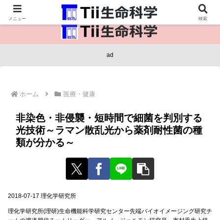
医療保健・生命・生物の情報インフラ。
メニュー
検索
ad
ホーム
医療・健康
非染色・非侵襲・短時間で細菌を判別する
光技術～ラマン散乱光から薬剤耐性菌の種
類が分かる～
2018-07-17 理化学研究所
理化学研究所(理研)生命機能科学研究センター先端バイオイメージング研究チ