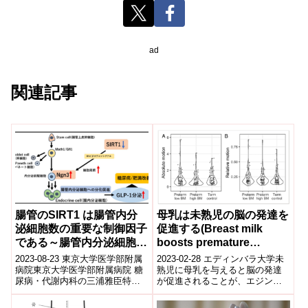
ad
関連記事
腸管のSIRT1 は腸管内分
母乳は未熟児の脳の発達を
泌細胞数の重要な制御因子
促進する(Breast milk
である～腸管内分泌細胞数
boosts premature
の増加による糖代謝改善効
babies’ brain
2023-08-23 東京大学医学部附属
2023-02-28 エディンバラ大学未
果に期待～
development)
病院東京大学医学部附属病院 糖
熟児に母乳を与えると脳の発達
尿病・代謝内科の三浦雅臣特任
が促進されることが、エジンバ
臨床医、五十嵐正樹講師、山内
ラ大学の研究により明らかにな
敏正教授らによる研究グループ
った。研究者らは、妊娠32週以