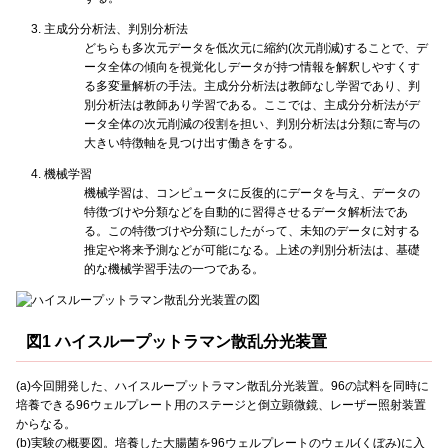
主成分分析法、判別分析法
どちらも多次元データを低次元に縮約(次元削減)することで、デ
ータ全体の傾向を視覚化しデータが持つ情報を解釈しやすくす
る多変量解析の手法。主成分分析法は教師なし学習であり、判
別分析法は教師あり学習である。ここでは、主成分分析法がデ
ータ全体の次元削減の役割を担い、判別分析法は分類に寄与の
大きい特徴軸を見つけ出す働きをする。
機械学習
機械学習は、コンピュータに反復的にデータを与え、データの
特徴づけや分類などを自動的に習得させるデータ解析法であ
る。この特徴づけや分類にしたがって、未知のデータに対する
推定や将来予測などが可能になる。上述の判別分析法は、基礎
的な機械学習手法の一つである。
図1 ハイスループットラマン散乱分光装置
(a)今回開発した、ハイスループットラマン散乱分光装置。96の試料を同時に
培養できる96ウェルプレート用のステージと倒立顕微鏡、レーザー照射装置
からなる。
(b)実験の概要図。培養した大腸菌を96ウェルプレートのウェル(くぼみ)に入