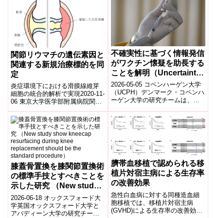
は、腸...
前に生...
不確実性に基づく情報発信
関節リウマチの遺伝素因と
がワクチン懐疑を助長する
関連する新規治療標的を同
ことを解明（Uncertainty-
定
based communication
2026-05-05 コペンハーゲン大学
炎症環境下における滑膜線維芽
fuels vaccine
（UCPH）デンマーク・コペンハ
細胞の統合的解析で実現2020-11-
ーゲン大学の研究チームは、不
06 東京大学医学部附属病院関節
確実性を強調するワクチン情報
リウマチは、持続的な滑膜の炎
の伝え方が、ワクチン懐疑論を
症が関節破壊をもたらす代表的
強め...
な自己...
臍帯血移植で認められる移
膝蓋骨置換を膝関節置換術
植片対宿主病による生存率
の標準手技とすべきことを
の改善効果
示した研究 （New study
急性白血病に対する同種造血細
show kneecap
2026-06-18 オックスフォード大
胞移植では、移植片対宿主病
resurfacing during knee
学英国オックスフォード大学と
(GVHD)による生存率の改善効果
アバディーン大学の研究チーム
replacement should be