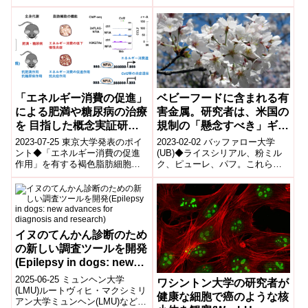
がドナーの種類により異なるこ
は、人工膝関節全置換術
the standard
とを明らかにした。急性白血病
（TKA）における膝蓋骨（膝の
では移植片対宿主病による生存
procedure）
お皿）の表面...
率の改善効果が、臍帯血移植で
のみ顕著に認められることを明
らかにした。
「エネルギー消費の促進」
ベビーフードに含まれる有
による肥満や糖尿病の治療
害金属。研究者は、米国の
を 目指した概念実証研究
規制の「懸念すべき」ギャ
～褐色脂肪細胞の鍵因子
ップを発見した。(Toxic
2023-07-25 東京大学発表のポイ
2023-02-02 バッファロー大学
NFIA はエネルギー消費を
metals in baby food:
ント◆「エネルギー消費の促進
(UB)◆ライスシリアル、粉ミル
作用」を有する褐色脂肪細胞の
ク、ピューレ、パフ。これらは
促進し炎症を抑制する～
Researchers find
鍵因子 NFIA の発現量を高めた
離乳食売り場で購入される最も
‘concerning’ gaps in U.S.
遺伝子改変マウスは肥満や糖尿
人気のある商品の一つである。
regulations)
病...
そして...
イヌのてんかん診断のため
の新しい調査ツールを開発
(Epilepsy in dogs: new
advances for diagnosis
2025-06-25 ミュンヘン大学
ワシントン大学の研究者が
and research)
(LMU)ルートヴィヒ・マクシミリ
健康な細胞で癌のような核
アン大学ミュンヘン(LMU)などの