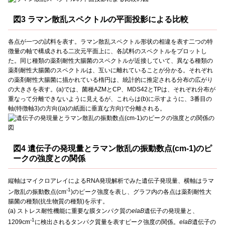
図3 ラマン散乱スペクトルの平面投影による比較
各点が一つの試料を表す。ラマン散乱スペクトル形状の相違を表す二つの特
徴量の軸で構成される二次元平面上に、各試料のスペクトルをプロットし
た。同じ種類の薬剤耐性大腸菌のスペクトルが近接していて、異なる種類の
薬剤耐性大腸菌のスペクトルは、互いに離れていることが分かる。それぞれ
の薬剤耐性大腸菌に描かれている楕円は、統計的に推定される分布の広がり
の大きさを表す。(a)では、菌種AZMとCP、MDS42とTPは、それぞれ分布が
重なって分離できないように見えるが、これらは(b)に示すように、3番目の
軸(特徴軸3)の方向((a)の紙面に垂直な方向)で分離される。
図4 遺伝子の発現量とラマン散乱の振動数点(cm-1)のピ
ークの強度との関係
縦軸はマイクロアレイによるRNA発現解析でみた遺伝子発現量、横軸はラマ
-1
ン散乱の振動数点(cm
)のピーク強度を表し、グラフ内の各点は薬剤耐性大
腸菌の種類(抗生物質の種類)を示す。
(a) ストレス耐性機能に重要な膜タンパク質の
elaB
遺伝子の発現量と、
-1
1209cm
に検出されるタンパク質量を表すピーク強度の関係。
elaB
遺伝子の