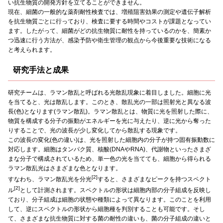
い抗生物質の開発方針を立てることができません。
現在、細菌の一般的な薬剤耐性検査では、増殖阻害効果の測定や遺伝子解析
を抗生物質ごとに行っており、検査に要する時間やコストが課題となってい
ます。したがって、細菌がどの抗生物質に耐性を持っているのかを、簡素か
つ迅速に行う方法が、感染予防や衛生管理の観点から今後重要な技術になる
と考えられます。
研究手法と成果
研究チームは、ラマン散乱と呼ばれる光散乱現象に着目しました。細胞に光
を当てると、光は散乱します。このとき、散乱光の一部は照射光と異なる波
長(色)となります(ラマン散乱)。ラマン散乱とは、物質に光を照射した際に、
物質を構成する分子の振動がエネルギーを光に与えたり、逆に光から奪った
りすることで、光の波長が少し変化してから散乱する現象です。
この波長の変化(色の違い)は、光を照射した細胞内の分子が持つ固有振動数に
対応します。細胞はタンパク質、核酸(DNAやRNA)、代謝物といったさまざ
まな分子で構成されているため、単一色の光を当てても、細胞から得られる
ラマン散乱光はさまざまな色となります。
[2]
すなわち、ラマン散乱光を分光
すると、さまざまなピークを持つスペクト
[2]
ル
として計測されます。スペクトルの形状は細胞内部の分子組成を反映し
ており、分子組成は細胞の状態や種類によって異なります。このことを利用
して、逆にスペクトルの形状から細胞種を判別することも可能です。そし
て、さまざまな抗生物質に対する菌の耐性の違いも、菌の分子組成の違いと