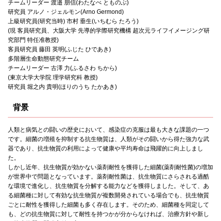
チームリーダー 渡邉 朋信(わたなべ とものぶ)
研究員 アルノ・ジェルモン(Arno Germond)
上級研究員(研究当時) 市村 垂生(いちむら たろう)
(現 客員研究員、大阪大学 先導的学際研究機構 超次元ライフイメージング研
究部門 特任准教授)
客員研究員 藤田 英明(ふじた ひであき)
多階層生命動態研究チーム
チームリーダー 古澤 力(ふるさわ ちから)
(東京大学大学院 理学研究科 教授)
研究員 堀之内 貴明(ほりのうち たかあき)
背景
人類と病気との闘いの歴史において、感染症の克服は最も大きな課題の一つ
です。細菌の増殖を抑制する抗生物質は、人類がその闘いから得た強力な武
器であり、抗生物質の利用によって健康や平均寿命は飛躍的に向上しまし
た。
しかし近年、抗生物質が効かない薬剤耐性を獲得した細菌(薬剤耐性菌)の増加
が世界中で問題となっています。薬剤耐性菌は、抗生物質にさらされる過酷
な環境で進化し、抗生物質を分解する能力などを獲得しました。そして、あ
る細菌種に対して有効な抗生物質が複数開発されている場合でも、抗生物質
ごとに耐性を獲得した細菌も多く存在します。そのため、細菌種を同定して
も、どの抗生物質に対して耐性を持つかが分からなければ、治療方針や新し