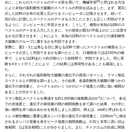
[4]
次に、これらのスペクトルのデータ群を用いて、機械学習
と呼ばれる方法
により未知の薬剤耐性大腸菌のスペクトルの判別を試みました。まず、図3に
示した試料の分布の位置と広がりをコンピュータに記憶させます。続いて、
別の日に計測したスペクトルのデータを入力したときにも正しい判別ができ
るように、コンピュータに学習させます。こうして、種類が未知の試料のス
ペクトルのデータを入力したときに、その形状が図3の平面上のどこに位置す
るかを計算させます。これにより、未知の試料のスペクトルがどの薬剤耐性
大腸菌のグループに属するかを判別できます。
実際に、図2・3とは異なる日に異なる試料で測ったスペクトルの種類をコン
ピュータが正しく判別できるかを調べたところ、11種類全てほぼ100%の確
率で、しかも1試料あたり約10秒という短時間で、判別できました。同じ実
験を4セット行うことにより、この結果には再現性があることも確認しまし
た。
さらに、それぞれの薬剤耐性大腸菌の遺伝子の発現パターンと、ラマン散乱
スペクトルとの関係を調べました。その結果、各薬剤耐性大腸菌の幾つかの
遺伝子の発現量と、スペクトルのいくつかのピーク強度との間に強い相関が
あることが分かりました。
-1
ラマン散乱スペクトルを構成する約1,000個の振動数点(cm
)について、各点
での光強度と、遺伝子の発現量の間の相関係数を全て調べた結果、その中に
強い相関を持つ組み合わせを発見しました(図4)。例えば、
elaB
と呼ばれるス
-1
トレス耐性機能に重要な膜タンパク質の遺伝子の発現量と、1209cm
に検出
されるタンパク質量を表すピーク強度の相関係数は、0.92と非常に高い(0は
無相関、1は完全相関)ことが分かりました。また、チトクロムの合成に関係