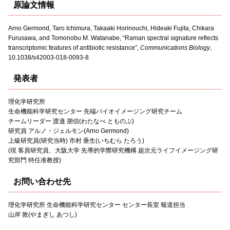
原論文情報
Arno Germond, Taro Ichimura, Takaaki Horinouchi, Hideaki Fujita, Chikara
Furusawa, and Tomonobu M. Watanabe, “Raman spectral signature reflects
transcriptomic features of antibiotic resistance”,
Communications Biology
,
10.1038/s42003-018-0093-8
発表者
理化学研究所
生命機能科学研究センター 先端バイオイメージング研究チーム
チームリーダー 渡邉 朋信(わたなべ とものぶ)
研究員 アルノ・ジェルモン(Arno Germond)
上級研究員(研究当時) 市村 垂生(いちむら たろう)
(現 客員研究員、大阪大学 先導的学際研究機構 超次元ライフイメージング研
究部門 特任准教授)
お問い合わせ先
理化学研究所 生命機能科学研究センター センター長室 報道担当
山岸 敦(やまぎし あつし)