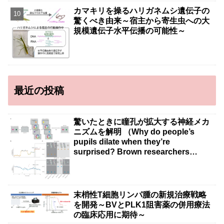
カマキリを操るハリガネムシ遺伝子の
驚くべき由来～宿主から寄生虫への大
規模遺伝子水平伝播の可能性～
最近の投稿
驚いたときに瞳孔が拡大する神経メカ
ニズムを解明 （Why do people’s
pupils dilate when they’re
surprised? Brown researchers
explain）
末梢性T細胞リンパ腫の新規治療戦略
を開発～BVとPLK1阻害薬の併用療法
の臨床応用に期待～