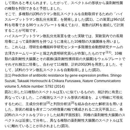
して現れると考えられます。したがって、スペクトルの形状から薬剤耐性菌
の種類を判別できると予想しました。
そこで、多種類の試料のラマン散乱スペクトルを自動取得するための「ハイ
スループットラマン散乱分光装置」を開発しました(図1)。この装置は96の試
料を培養できる96ウェルプレートを備えており、複数の試料を連続して計測
することが可能です。
ハイスループットラマン散乱分光装置を使った実験では、実験室内での長期
培養によって薬剤耐性を持つように進化した10種類の大腸菌株を用いまし
た。これらは、理研生命機能科学研究センター多階層生命動態研究チームの
注1)
古澤力チームリーダーと堀之内貴明研究員らが作製したものです
。10種
類の薬剤耐性大腸菌とその親株(薬剤耐性獲得前の大腸菌)をウェルプレートで
それぞれ独立に培養し、合わせて11種類、計約200試料を用意しました。そ
して、試料のラマン散乱スペクトルを自動取得しました(図2)。
注1) Prediction of antibiotic resistance by gene expression profiles. Shingo
Suzuki, Takaaki Horinouchi & Chikara Furusawa,
Nature Communications
volume 5, Article number: 5792 (2014)
図2に示した11種類のスペクトルは互いに似ているものの、統計的に有意に
異なっていました。この複雑なスペクトル形状の相違を、より明確に可視化
[3]
[3]
するために、主成分分析法
と判別分析法
を組み合わせた解析法を用いま
した。形状の相違を表す二つの特徴量の軸で構成される二次元平面上に、各
試料のスペクトルをプロットした結果(平面投影)、同種の薬剤耐性大腸菌のス
ペクトルは近接して分布し、異なる種類の薬剤耐性大腸菌のスペクトルは互
いに離れていることが示されました(図3)。