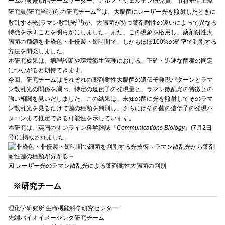
ームの渡邉朋信チームリーダー、アルノ・ジェルモン研究員、市村垂生上級
※
研究員(研究当時)らの研究チーム
は、大腸菌にレーザー光を照射したときに
[1]
散乱する光(ラマン散乱光
)が、大腸菌が持つ薬剤耐性の違いによって異なる
特徴を示すことを明らかにしました。また、この現象を応用し、薬剤耐性大
腸菌の種類を非染色・非侵襲・短時間で、しかもほぼ100%の確率で判別する
方法を開発しました。
本研究成果は、病理診断や環境衛生管理における、正確・迅速な菌種の同定
につながると期待できます。
今回、研究チームはそれぞれの薬剤耐性大腸菌の遺伝子発現パターンとラマ
ン散乱光の関係を調べ、特定の遺伝子の発現量と、ラマン散乱光の特徴との
強い相関を見いだしました。この結果は、未知の菌に光を照射してそのラマ
ン散乱光を見るだけで菌の種類を判別し、さらにはその菌の遺伝子の発現パ
ターンまで推定できる可能性を示しています。
本研究は、英国のオンライン科学雑誌『
Communications Biology
』(7月2日
号)に掲載されました。
図 レーザー光のラマン散乱光による薬剤耐性大腸菌の判別
※研究チーム
理化学研究所 生命機能科学研究センター
先端バイオイメージング研究チーム