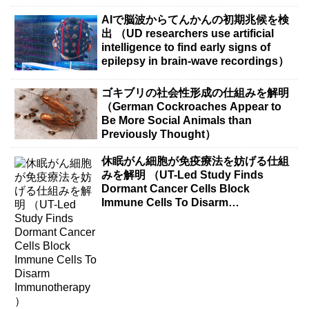
AIで脳波からてんかんの初期兆候を検
出 （UD researchers use artificial
intelligence to find early signs of
epilepsy in brain-wave recordings）
ゴキブリの社会性形成の仕組みを解明
（German Cockroaches Appear to
Be More Social Animals than
Previously Thought）
休眠がん細胞が免疫療法を妨げる仕組
みを解明 （UT-Led Study Finds
Dormant Cancer Cells Block
Immune Cells To Disarm
Immunotherapy）