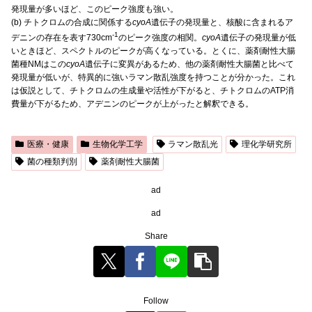
発現量が多いほど、このピーク強度も強い。
(b) チトクロムの合成に関係する
cyoA
遺伝子の発現量と、核酸に含まれるア
-1
デニンの存在を表す730cm
のピーク強度の相関。
cyoA
遺伝子の発現量が低
いときほど、スペクトルのピークが高くなっている。とくに、薬剤耐性大腸
菌種NMはこの
cyoA
遺伝子に変異があるため、他の薬剤耐性大腸菌と比べて
発現量が低いが、特異的に強いラマン散乱強度を持つことが分かった。これ
は仮説として、チトクロムの生成量や活性が下がると、チトクロムのATP消
費量が下がるため、アデニンのピークが上がったと解釈できる。
医療・健康
生物化学工学
ラマン散乱光
理化学研究所
菌の種類判別
薬剤耐性大腸菌
ad
ad
Share
Follow