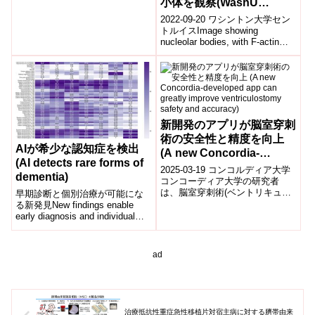
小体を観察(WashU
研究チームは、犬のてんかんお
researchers observe
よびジスキネジアの診断支援
2022-09-20 ワシントン大学セン
の...
cancer-like nucleoli in
トルイスImage showing
nucleolar bodies, with F-actin
healthy cells)
(red) and n...
新開発のアプリが脳室穿刺
術の安全性と精度を向上
AIが希少な認知症を検出
(A new Concordia-
(AI detects rare forms of
developed app can
2025-03-19 コンコルディア大学
dementia)
greatly improve
コンコーディア大学の研究者
は、脳室穿刺術(ベントリキュロ
早期診断と個別治療が可能にな
ventriculostomy safety
ストミー)の精度と安全性を向上
る新発見New findings enable
and accuracy)
させる拡張現実(AR)技術「iSu...
early diagnosis and individual
therapy2023...
ad
治療抵抗性重症急性移植片対宿主病に対する臍帯由来