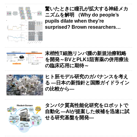
驚いたときに瞳孔が拡大する神経メカ
ニズムを解明 （Why do people’s
pupils dilate when they’re
surprised? Brown researchers
explain）
末梢性T細胞リンパ腫の新規治療戦略
を開発～BVとPLK1阻害薬の併用療法
の臨床応用に期待～
ヒト胚モデル研究のガバナンスを考え
る ―日本の新指針と国際ガイドライン
の比較から―
タンパク質高性能化研究をロボットで
自動化 ―AIが提案した候補を迅速に試
せる研究基盤を開発―