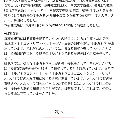
氏(同大大学院博士前期課程2年)、加藤翔太博士(元・同大特任助教)、石川一
也博士(元・同大特任助教)、藤井雄太博士(元・同大大学院生)、沼田圭司教授
(理化学研究所チームリーダー・京都大学教授)と共に、植物(オオカナダモ)を
材料にして細胞内のオルガネラ(細胞小器官)を接着する新技術「オルガネラグ
ルー」を開発しました。
本研究成果は、9月30日にACS Synthetic Biologyに掲載されました。
■研究背景
真核細胞内には脂質膜を隔てていくつかの区画に分けられた核・ゴルジ体・
葉緑体・ミトコンドリア・ペルオキシソーム等の細胞小器官(オルガネラ)が発
達しています。それぞれのオルガネラは、異なる機能を有しており、たとえ
ば、植物細胞内における緑色のオルガネラである葉緑体は光合成を担ってい
ます。
細胞内では、様々なオルガネラ同士が近接、接触を介して、それぞれが作り
出す物質(代謝産物)をやり取りして機能していると予想されています。近年で
は「オルガネラコンタクト」や「オルガネラコミュニケーション」といった
オルガネラ間の相互作用に関する研究が進展しています。 オルガネラ間の物
質輸送や、オルガネラ間相互作用についての解析には、オルガネラ同士の近
接、接触を人為的に制御することができれば有効ですが、これまで、そのよ
うな技術は存在していませんでした。
次へ