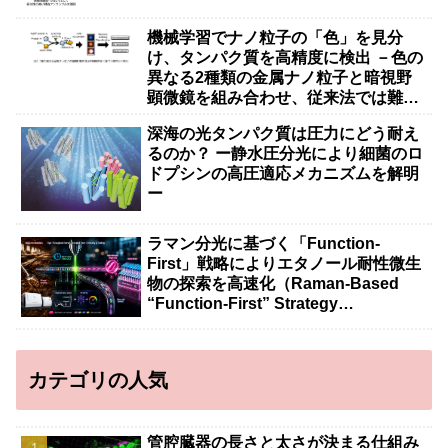
機械学習でナノ粒子の「色」を見分
け、タンパク質を高精度に検出 －色の
異なる2種類の金属ナノ粒子と暗視野
顕微鏡を組み合わせ、従来法では難し
かった抗体タンパク質などの大きな分
深海の光タンパク質は圧力にどう耐え
子の検出を実現－
るのか？ ー静水圧分光により細菌のロ
ドプシンの高圧適応メカニズムを解明
ー
ラマン分光に基づく「Function-
First」戦略によりエタノール耐性微生
物の探索を高速化（Raman-Based
“Function-First” Strategy
Accelerates Discovery of Ethanol-
Tolerant Microbes）
カテゴリの人気
管腔臓器の長さと太さが決まる仕組み