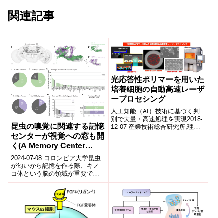
関連記事
光応答性ポリマーを用いた
培養細胞の自動高速レーザ
ープロセシング
人工知能（AI）技術に基づく判
別で大量・高速処理を実現2018-
昆虫の嗅覚に関連する記憶
12-07 産業技術総合研究所,理化
学研究所,株式会社 片岡製作所,
センターが視覚への窓も開
名城大学,iPSポータルポイ...
く(A Memory Center
Linked to Smell In
2024-07-08 コロンビア大学昆虫
Insects Also Opens a
が匂いから記憶を作る際、キノ
コ体という脳の領域が重要で
Window Into Their Sight)
す。興味深いことに、ショウジ
ョウバエでは、この領域の約
10%の細胞...