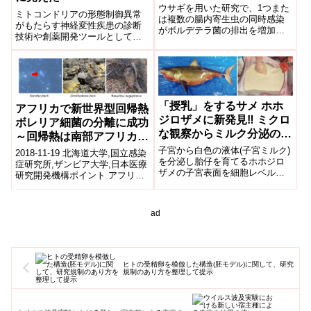
increase onward
ウサギを用いた研究で、1つまた
ミトコンドリアの形態制御異常
transmission of
は複数の腸内寄生虫の同時感染
がもたらす神経変性疾患の診断
がボルデテラ菌の排出を増加さ
respiratory bugs in
技術や創薬開発ツールとして期
せ、その後の感染を増加させる
rabbits)
待2019-07-23 名古屋大学,東京
可能性があることが示された。A
大学 大学院理学系研究科,理化学
study i...
研究...
「授乳」をするサメ ホホ
アフリカで新世界型回帰熱
ジロザメに新発見‼ ミクロ
ボレリア細菌の分離に成功
な観察からミルク分泌の仕
～回帰熱は南部アフリカに
組みが明らかに!
も常在～
子宮から白色の液体(子宮ミルク)
2018-11-19 北海道大学,国立感染
を分泌し胎仔を育てるホホジロ
症研究所,ザンビア大学,日本医療
ザメの子宮表面を細胞レベルで
研究開発機構ポイント アフリカ
観察しました。ミルク成分を含
のザンビア共和国において発熱
む子宮表面の細胞が「破裂」す
患者から新種の回帰熱ボレリ
ることでミルクが子宮内に放出
ア...
ad
されていることが判明し、哺乳
類とは大きく異なるミルク分泌
の仕組みであることを明らかに
しました。
ヒトの受精卵を模倣した構造(胚モデル)に関して、研究
規制のあり方を整理して提示