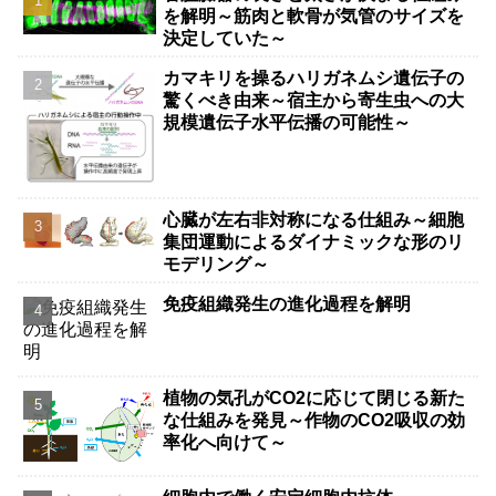
を解明～筋肉と軟骨が気管のサイズを
決定していた～
カマキリを操るハリガネムシ遺伝子の
驚くべき由来～宿主から寄生虫への大
規模遺伝子水平伝播の可能性～
心臓が左右非対称になる仕組み～細胞
集団運動によるダイナミックな形のリ
モデリング～
免疫組織発生の進化過程を解明
植物の気孔がCO2に応じて閉じる新た
な仕組みを発見～作物のCO2吸収の効
率化へ向けて～