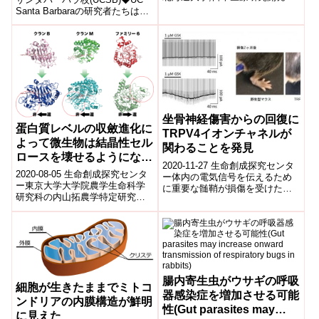
構ポイント 血液のがんである多
Santa Barbaraの研究者たちは、
machinery of death
発性骨髄腫細胞においてインタ
細胞が何かがうまくいかないと
makes a healthier life)
ーロイ...
きに自殺するた...
坐骨神経傷害からの回復に
蛋白質レベルの収斂進化に
TRPV4イオンチャネルが
よって微生物は結晶性セル
関わることを発見
ロースを壊せるようになっ
2020-11-27 生命創成探究センタ
た
2020-08-05 生命創成探究センタ
ー体内の電気信号を伝えるため
ー東京大学大学院農学生命科学
に重要な髄鞘が損傷を受けた
研究科の内山拓農学特定研究
時、どのようにそのダメージか
員、五十嵐圭日子准教授と名古
ら回復するのか、その詳細なメ
屋大学(兼・自然科学研究機構生
カニズムは...
命創成探...
腸内寄生虫がウサギの呼吸
細胞が生きたままでミトコ
器感染症を増加させる可能
ンドリアの内膜構造が鮮明
性(Gut parasites may
に見えた