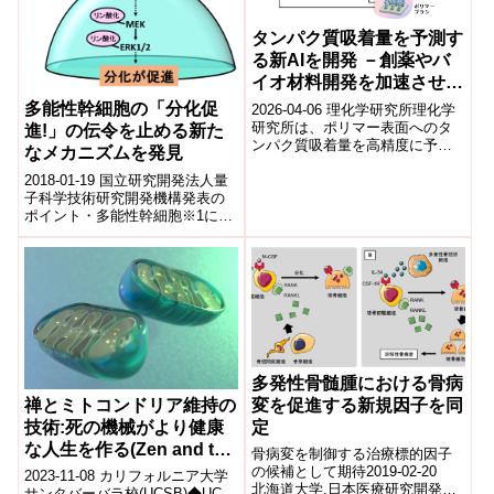
タンパク質吸着量を予測す
る新AIを開発 －創薬やバ
イオ材料開発を加速させる
予測モデル「BB-EIT」－
多能性幹細胞の「分化促
2026-04-06 理化学研究所理化学
研究所は、ポリマー表面へのタ
進!」の伝令を止める新た
ンパク質吸着量を高精度に予測
なメカニズムを発見
するAIモデル「BB-EIT」を開発
した。化学構造を言語のよう
2018-01-19 国立研究開発法人量
に...
子科学技術研究開発機構発表の
ポイント・多能性幹細胞※1にお
いて、初めて糖鎖の一種のO-
GlcNAc※2による分化※3の抑...
多発性骨髄腫における骨病
変を促進する新規因子を同
禅とミトコンドリア維持の
定
技術:死の機械がより健康
な人生を作る(Zen and the
骨病変を制御する治療標的因子
art of mitochondrial
の候補として期待2019-02-20
2023-11-08 カリフォルニア大学
北海道大学,日本医療研究開発機
maintenance: The
サンタバーバラ校(UCSB)◆UC