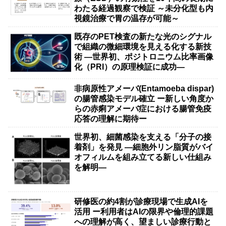
わたる経過観察で検証 ～未分化型も内
視鏡治療で胃の温存が可能～
既存のPET検査の新たな光のシグナル
で組織の微細環境を見える化する新技
術 ―世界初、ポジトロニウム比率画像
化（PRI）の原理検証に成功―
非病原性アメーバ(Entamoeba dispar)
の腸管感染モデル確立 ー新しい角度か
らの赤痢アメーバ症における腸管免疫
応答の理解に期待ー
世界初、細菌感染を支える「分子の接
着剤」を発見 ―細胞外リン脂質がバイ
オフィルムを組み立てる新しい仕組み
を解明―
研修医の約4割が診療現場で生成AIを
活用 ー利用者はAIの限界や倫理的課題
への理解が高く、望ましい診療行動と