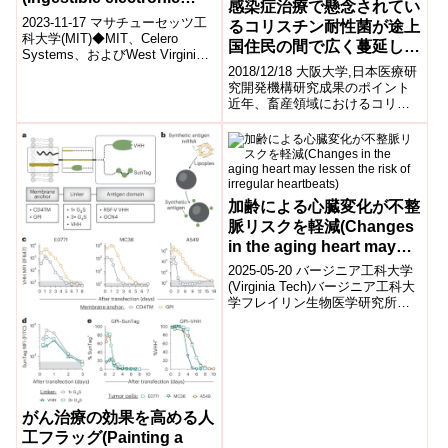
感染症治療で懸念されてい
device detects breathing
2023-11-17 マサチューセッツ工
るコリスチン耐性菌が途上
depression in patients)
科大学(MIT)◆MIT、Celero
国住民の間で広く蔓延して
Systems、およびWest Virginia
いることが明らかとなる
Universityの研究者ら...
2018/12/18 大阪大学,日本医療研
究開発機構研究成果のポイント
近年、畜産領域におけるコリス
チン耐性菌の増加が報告されヒ
トへのさらなる拡大が懸念され
てい...
加齢による心臓変化が不整
脈リスクを軽減(Changes
in the aging heart may
lessen the risk of
2025-05-20 バージニア工科大学
irregular heartbeats)
(Virginia Tech)バージニア工科大
学フレイリン生物医学研究所の
研究チームは、加齢に伴う心臓
細胞の微細構造変化...
がん治療の効果を高める人
工フラッグ(Painting a