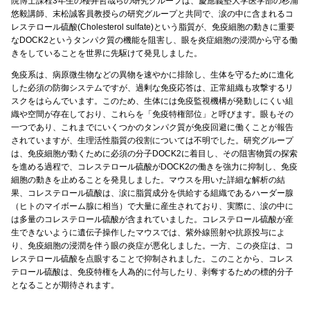
院博士課程3年生の櫻井哲哉らの研究グループは、慶應義塾大学医学部の杉浦
悠毅講師、末松誠客員教授らの研究グループと共同で、涙の中に含まれるコ
レステロール硫酸(Cholesterol sulfate)という脂質が、免疫細胞の動きに重要
なDOCK2というタンパク質の機能を阻害し、眼を炎症細胞の浸潤から守る働
きをしていることを世界に先駆けて発見しました。
免疫系は、病原微生物などの異物を速やかに排除し、生体を守るために進化
した必須の防御システムですが、過剰な免疫応答は、正常組織も攻撃するリ
スクをはらんでいます。このため、生体には免疫監視機構が発動しにくい組
織や空間が存在しており、これらを「免疫特権部位」と呼びます。眼もその
一つであり、これまでにいくつかのタンパク質が免疫回避に働くことが報告
されていますが、生理活性脂質の役割については不明でした。研究グループ
は、免疫細胞が動くために必須の分子DOCK2に着目し、その阻害物質の探索
を進める過程で、コレステロール硫酸がDOCK2の働きを強力に抑制し、免疫
細胞の動きを止めることを発見しました。マウスを用いた詳細な解析の結
果、コレステロール硫酸は、涙に脂質成分を供給する組織であるハーダー腺
（ヒトのマイボーム腺に相当）で大量に産生されており、実際に、涙の中に
は多量のコレステロール硫酸が含まれていました。コレステロール硫酸が産
生できないように遺伝子操作したマウスでは、紫外線照射や抗原投与によ
り、免疫細胞の浸潤を伴う眼の炎症が悪化しました。一方、この炎症は、コ
レステロール硫酸を点眼することで抑制されました。このことから、コレス
テロール硫酸は、免疫特権を人為的に付与したり、剥奪するための標的分子
となることが期待されます。