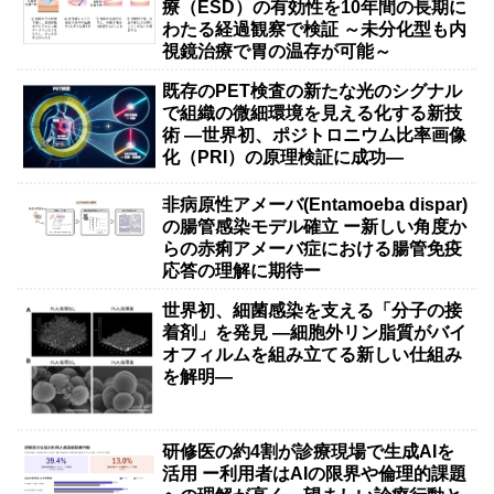
療（ESD）の有効性を10年間の長期に
わたる経過観察で検証 ～未分化型も内
視鏡治療で胃の温存が可能～
既存のPET検査の新たな光のシグナル
で組織の微細環境を見える化する新技
術 ―世界初、ポジトロニウム比率画像
化（PRI）の原理検証に成功―
非病原性アメーバ(Entamoeba dispar)
の腸管感染モデル確立 ー新しい角度か
らの赤痢アメーバ症における腸管免疫
応答の理解に期待ー
世界初、細菌感染を支える「分子の接
着剤」を発見 ―細胞外リン脂質がバイ
オフィルムを組み立てる新しい仕組み
を解明―
研修医の約4割が診療現場で生成AIを
活用 ー利用者はAIの限界や倫理的課題