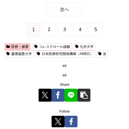
次へ
1
2
3
4
5
医療・健康
コレステロール硫酸
九州大学
慶應義塾大学
日本医療研究開発機構（AMED）
涙
ad
ad
Share
Follow