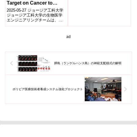
Target on Cancer to
Make Therapy More
2025-05-27 ジョージア工科大学
Effective)
ジョージア工科大学の生物医学
エンジニアリングチームは、が
ん治療の新たなアプローチを開
発しました。この手法では、腫
瘍細胞に...
ad
膵島（ランゲルハンス島）の神経支配様式の解明
ボリビア医療技術者養成システム強化プロジェクト