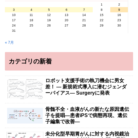
1
2
3
4
5
6
7
8
9
10
11
12
13
14
15
16
17
18
19
20
21
22
23
24
25
26
27
28
29
30
31
« 7月
カテゴリの新着
ロボット支援手術の執刀機会に男女
差！ — 新規術式導入に潜むジェンダ
ーバイアス— Surgeryに発表
骨髄不全・血液がんの新たな原因遺伝
子を提唱―患者iPSで病態再現、遺伝
子編集で改善―
未分化型早期胃がんに対する内視鏡治