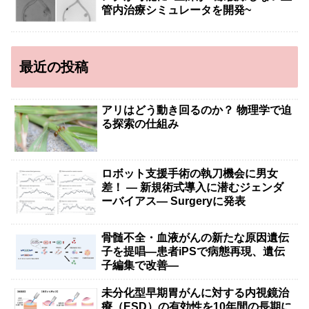
管内治療シミュレータを開発~
最近の投稿
アリはどう動き回るのか？ 物理学で迫
る探索の仕組み
ロボット支援手術の執刀機会に男女
差！ — 新規術式導入に潜むジェンダ
ーバイアス— Surgeryに発表
骨髄不全・血液がんの新たな原因遺伝
子を提唱―患者iPSで病態再現、遺伝
子編集で改善―
未分化型早期胃がんに対する内視鏡治
療（ESD）の有効性を10年間の長期に