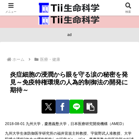
医療保健・生命・生物の情報インフラ。
メニュー
検索
ad
ホーム
医療・健康
炎症細胞の浸潤から眼を守る涙の秘密を発
見～免疫特権環境の人為的制御法の開発に
期待～
2018-08-01 九州大学，慶應義塾大学，日本医療研究開発機構（AMED）
九州大学生体防御医学研究所の福井宣規主幹教授、宇留野武人准教授、大学