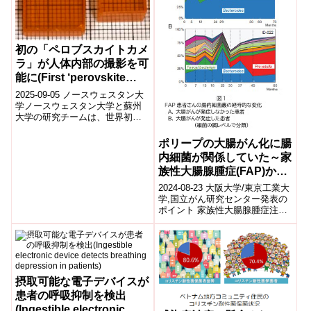
初の「ペロブスカイトカメ
ラ」が人体内部の撮影を可
能に(First ‘perovskite
camera’ can see inside
2025-09-05 ノースウェスタン大
the human body)
学ノースウェスタン大学と蘇州
大学の研究チームは、世界初の
ペロブスカイトベース検出器を
搭載した核医学用カメラを開発
ポリープの大腸がん化に腸
しました...
内細菌が関係していた～家
族性大腸腺腫症(FAP)から
知る大腸がん発生のメカニ
2024-08-23 大阪大学/東京工業大
ズ～
学,国立がん研究センター発表の
ポイント 家族性大腸腺腫症注
1(略 FAP:遺伝性疾患で大腸にポ
リープが100個以上でき...
摂取可能な電子デバイスが
患者の呼吸抑制を検出
(Ingestible electronic