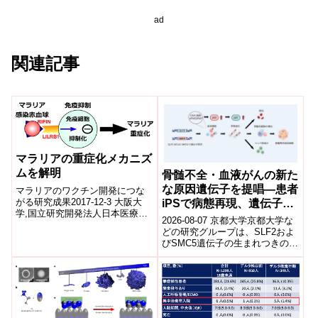
ad
関連記事
マラリアの重症化メカニズ
ムを解明
骨髄不全・血液がんの新た
な原因遺伝子を提唱―患者
マラリアのワクチン開発につな
がる研究成果2017-12-3 大阪大
iPSで病態再現、遺伝子編
学,国立研究開発法人日本医療研
集で改善―
2026-08-07 京都大学京都大学な
究開発機構概要大阪大学微生物
どの研究グループは、SLF2およ
病研究所/免疫学フロンティア研
びSMC5遺伝子の生まれつきの異
究セン...
常が、遺伝性骨髄不全症および
骨髄異形成症候群（MDS）の...