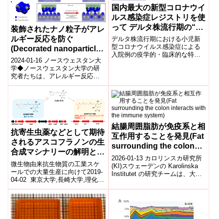
国内最大の新型コロナウイ
ルス感染症レジストリを使
って デルタ株流行期の“小
装飾されたナノ粒子がアレ
児コロナ患者”の実態を解
ルギー反応を防ぐ
デルタ株流行期における小児新
明
型コロナウイルス感染症による
(Decorated nanoparticles
入院例の疫学的・臨床的な特徴
prevent allergic
2024-01-16 ノースウェスタン大
を、デルタ株が流行する以前と
reactions)
学◆ノースウェスタン大学の研
比較検討しました。国立国際医
究者たちは、アレルギー反応を
療研究センターが運営している
防ぐ初の選択的治療法を開発し
国内最大の新型コロナウイルス
ました。ナノ粒子に特定のアレ
感染症のレジストリ (COVIREGI-
ルギー反...
JP)を利用したもので、日本にお
ける小児COVID-19患者の特徴
を、デルタ株流行期とそれ以前
とで比較した研究は、今回が初
結腸周囲脂肪が免疫系と相
抗寄生虫薬などとして期待
めてです。
互作用することを発見(Fat
されるアスコフラノンの生
surrounding the colon
合成マシナリーの解明と
interacts with the
2026-01-13 カロリンスカ研究所
選択的大量生産系の構築に
微生物由来抗生物質の工業スケ
immune system)
(KI)スウェーデンの Karolinska
成功
ールでの大量生産に向けて2019-
Institutet の研究チームは、大腸
04-02 東京大学,長崎大学,理化学
周囲の脂肪組織(大網・腹膜脂
研究所,キッコーマン株式会社,科
肪)...
学技術振興機構ポイント 抗...