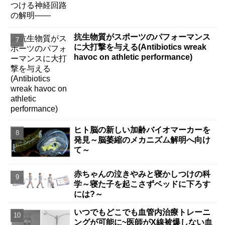
抗生物質がスポーツのパフォーマンス
に大打撃を与える(Antibiotics wreak
havoc on athletic performance)
ヒト脳の新しい加齢バイオマーカーを
発見～脳萎縮のメカニズム解明へ向け
て～
赤ちゃんの泣きやみと寝かしつけの科
学～寝た子を起こさずベッドに下ろす
には?～
いつでもどこでも血管内治療トレーニ
ングが可能に~医師がX線被爆しない血