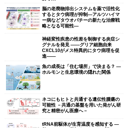
脳の老廃物排出システムを薬で活性化
するとタウ病理が抑制―アルツハイマ
ー病などタウオパチーの新たな治療戦
略となる可能性―
神経変性疾患の性差を制御する炎症シ
グナルを発見 ――グリア細胞由来
CXCL10がメス特異的にタウ病理を促
進――
魚の成長は「住む場所」で決まる？ ―
ホルモンと生息環境の隠れた関係
ネコにもヒトと共通する遺伝性腫瘍の
可能性 －共通の基盤を用いた発がん研
究と精密がん医療へ－
tRNA前駆体が生育温度を感知する ―