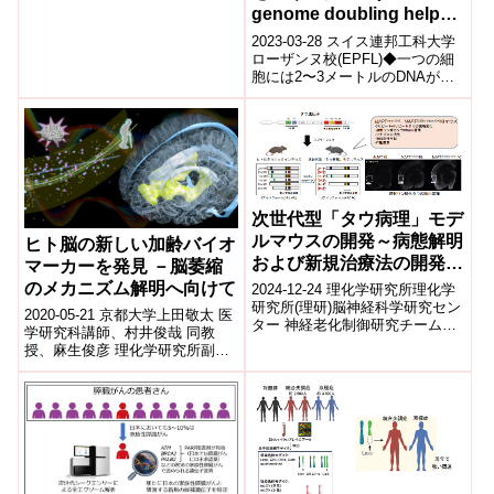
通過...
genome doubling helps
cancer develop)
2023-03-28 スイス連邦工科大学
ローザンヌ校(EPFL)◆一つの細
胞には2〜3メートルのDNAが含
まれており、ヒストンと呼ばれ
るタンパク質に包まれたDN...
次世代型「タウ病理」モデ
ルマウスの開発～病態解明
ヒト脳の新しい加齢バイオ
および新規治療法の開発に
マーカーを発見 －脳萎縮
貢献～
のメカニズム解明へ向けて
2024-12-24 理化学研究所理化学
研究所(理研)脳神経科学研究セン
2020-05-21 京都大学上田敬太 医
ター 神経老化制御研究チームの
学研究科講師、村井俊哉 同教
綿村 直人 研究員(研究当時、現
授、麻生俊彦 理化学研究所副チ
客員研究員)、西道 隆臣...
ームリーダー、杉原玄一 東京医
科歯科大学准教授らの研究グル
ー...