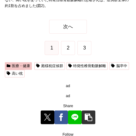
ない、高い枕を使っていた特発性椎骨動脈解離の患者さんは、症例群全体の
約1割を占めました(図2)。
次へ
1
2
3
医療・健康
殿様枕症候群
特発性椎骨動脈解離
脳卒中
高い枕
ad
ad
Share
Follow