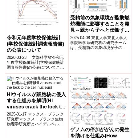
受精前の気象環境が脂肪燃
焼機能に影響することを発
見～親から子へと伝搬する
褐色脂肪の活性化～
令和元年度学校保健統計
2025-04-08 東北大学​東北大学大
学院医学系研究科の研究チーム
(学校保健統計調査報告書)
は、受精前の気象環境が子の褐
の公表について
色脂肪の活性に影響を及ぼすこ
とを明らかにしました。​寒冷な
2020-03-23 文部科学省令和元
外気...
年度学校保健統計(学校保健統計
調査報告書)の公表についてこの
たび,令和元年度学校保健統計(学
校保健統計調査報告書)を取り...
HIウイルスが細胞核に侵入
する仕組みを解明(HI
viruses crack the lock to
the cell nucleus)
2025-01-17 マックス・プランク
研究所マックス・プランク生物
物理学研究所とハイデルベルク
大学の研究により、HIVがどのよ
ゲノムの倍加ががんの発生
うにしてヒト免疫細胞の核膜を
を助ける仕組み(How