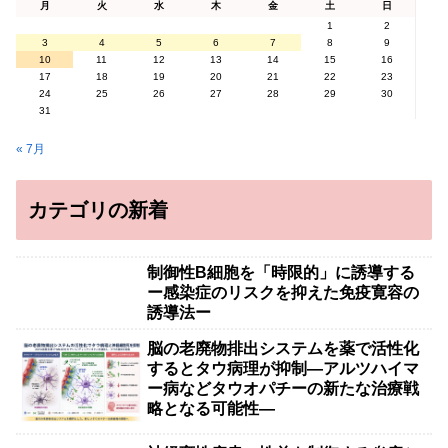
月
火
水
木
金
土
日
1
2
3
4
5
6
7
8
9
10
11
12
13
14
15
16
17
18
19
20
21
22
23
24
25
26
27
28
29
30
31
« 7月
カテゴリの新着
制御性B細胞を「時限的」に誘導する
ー感染症のリスクを抑えた免疫寛容の
誘導法ー
脳の老廃物排出システムを薬で活性化
するとタウ病理が抑制―アルツハイマ
ー病などタウオパチーの新たな治療戦
略となる可能性―