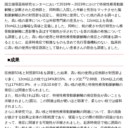
国立循環器病研究センターにおいて2018年～2023年にかけて特発性椎骨動脈
解離と診断された症例群と、同時期に入院した年齢と性別をマッチさせた脳
動脈解離以外の対照群を設定し、発症時に使用していた枕の高さを調べまし
た。高い枕の基準については外部専門家の意見から、12cm以上を高値、
15cm以上は極端な高値と定義しました。同時に、枕の硬さや先行研究から椎
骨動脈解離に悪影響を及ぼす可能性が示されている首の屈曲の有無について
も調査しました。高い枕の使用と特発性椎骨動脈解離の発症との関連を調べ
るとともに、起床時発症で軽微なものも含めて先行受傷機転のない、臨床的
に高い枕の使用が発症原因として疑わしい患者さんの割合も調査しました。
■成果
症例群53名と対照群53名を調査した結果、高い枕の使用は症例群が対照群よ
※2
り多く、12cm以上の枕では34%対15%、オッズ比
2.89倍、15cm以上の枕
では17%対1.9%、オッズ比10.6倍で、高い枕の使用と特発性椎骨動脈解離の
発症には関連が見られました。
また、枕が高ければ高いほど、特発性椎骨動脈解離の発症割合が高いことも
示唆されました(図1)。この関連は枕が硬いほど顕著で、柔らかい枕では緩和
されました。
さらに本研究では、高い枕と特発性椎骨動脈解離の関連について、首の屈曲
が媒介する効果は全体の3割程度であり、寝返りなどの際の頸部の回旋が合わ
さって、発症に関連する可能性が示唆されました。起床時発症で他に誘因の