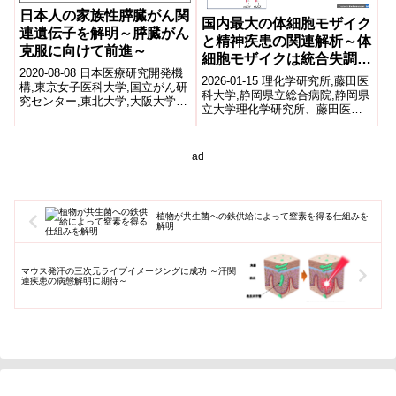
日本人の家族性膵臓がん関
国内最大の体細胞モザイク
連遺伝子を解明～膵臓がん
と精神疾患の関連解析～体
克服に向けて前進～
細胞モザイクは統合失調
2020-08-08 日本医療研究開発機
症・双極症の関連因子～
2026-01-15 理化学研究所,藤田医
構,東京女子医科大学,国立がん研
科大学,静岡県立総合病院,静岡県
究センター,東北大学,大阪大学研
立大学理化学研究所、藤田医科
究成果のポイント 日本における
大学、静岡県立総合病院、静岡
家族性膵臓がん(注1)の原...
県立大学の国際共同研究は、統
合...
ad
植物が共生菌への鉄供給によって窒素を得る仕組みを
解明
マウス発汗の三次元ライブイメージングに成功 ～汗関
連疾患の病態解明に期待～