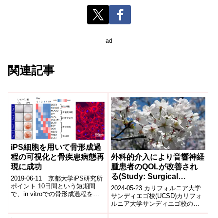
ad
関連記事
iPS細胞を用いて骨形成過
外科的介入により音響神経
程の可視化と骨疾患病態再
腫患者のQOLが改善され
現に成功
る(Study: Surgical
2019-06-11 京都大学iPS研究所
Intervention Improves
ポイント 10日間という短期間
2024-05-23 カリフォルニア大学
で、in vitroでの骨形成過程を表
Quality of Life for
サンディエゴ校(UCSD)カリフォ
す骨様結節(注1)をiPS細胞から誘
ルニア大学サンディエゴ校の研
Patients with Acoustic
導する方法を確...
究者は、新しい外科手法を用い
Neuroma)