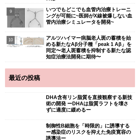
いつでもどこでも血管内治療トレーニ
ングが可能に~医師がX線被爆しない血
管内治療シミュレータを開発~
アルツハイマー病脳老人斑の蓄積を始
める新たなAβ分子種「peak 1 Aβ」を
同定〜老人斑蓄積を抑制する新たな認
知症治療法開発に期待〜
最近の投稿
DHA含有リン脂質を直接観察する新技
術の開発 ーDHAは脂質ラフトを壊さ
ずに適度に緩めるー
制御性B細胞を「時限的」に誘導する
ー感染症のリスクを抑えた免疫寛容の
誘導法ー