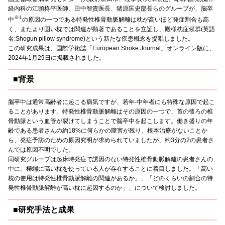
経内科の江頭柊平医師、田中智貴医長、猪原匡史部長らのグループが、脳卒
※1
中
の原因の一つである特発性椎骨動脈解離は枕が高いほど発症割合も高
く、またより固い枕では関連が顕著であることを立証し、殿様枕症候群(英語
名:Shogun pillow syndrome)という新たな疾患概念を提唱しました。
この研究成果は、国際学術誌「European Stroke Journal」オンライン版に、
2024年1月29日に掲載されました。
■背景
脳卒中は通常高齢者に起こる病気ですが、若年-中年者にも特殊な原因で起こ
ることがあります。特発性椎骨動脈解離はその原因の一つで、首の後ろの椎
骨動脈という血管が裂けてしまうことで脳卒中を起こします。働き盛りの年
齢である患者さんの約18%に何らかの障害が残り、根本治療がないことか
ら、発症予防のための原因究明が求められていましたが、約3分の2の患者さ
んでは原因不明でした。
同研究グループは起床時発症で誘因のない特発性椎骨動脈解離の患者さんの
中に、極端に高い枕を使っている人が存在することに着目しました。「高い
枕の使用は特発性椎骨動脈解離の関連があるか」、「どのくらいの割合の特
発性椎骨動脈解離が高い枕に起因するのか」、について検討しました。
■研究手法と成果