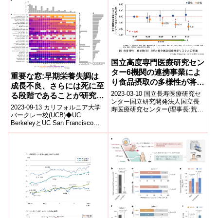
て聴神経腫を除去することで、
患...
国立高度専門医療研究セン
ター6機関の連携事業によ
重要な窓:早期栄養失調は
り食品摂取の多様性が将来
成長不良、さらには死に至
の認知症発症を予防するこ
2023-03-10 国立長寿医療研究セ
る段階であることが研究者
とを明らかにしました
ンター国立研究開発法人国立長
らによって発見された。(A
2023-09-13 カリフォルニア大学
寿医療研究センター(理事長:荒井
critical window: Early
バークレー校(UCB)◆UC
秀典 所在地:愛知県大府市 以
BerkeleyとUC San Franciscoの
malnutrition sets stage
下、国立長寿医療研究センタ
研究チームによる最新の研究に
ー)...
for poor growth and even
よれば、早...
death, researchers find)