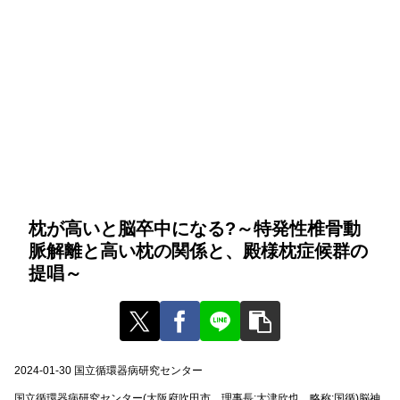
枕が高いと脳卒中になる?～特発性椎骨動
脈解離と高い枕の関係と、殿様枕症候群の
提唱～
2024-01-30 国立循環器病研究センター
国立循環器病研究センター(大阪府吹田市、理事長:大津欣也、略称:国循)脳神