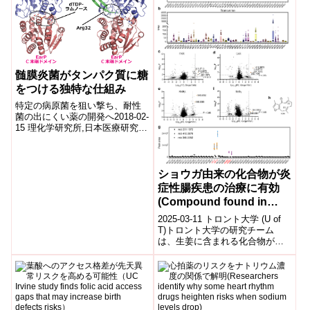
髄膜炎菌がタンパク質に糖
をつける独特な仕組み
特定の病原菌を狙い撃ち、耐性
菌の出にくい薬の開発へ2018-02-
15 理化学研究所,日本医療研究開
発機構要旨理化学研究所(理研)横
山構造生物学研究室の仙石徹
研...
ショウガ由来の化合物が炎
症性腸疾患の治療に有効
(Compound found in
ginger could help treat
2025-03-11 トロント大学 (U of
inflammatory bowel
T)​トロント大学の研究チーム
は、生姜に含まれる化合物が炎
disease: Study)
症性腸疾患(IBD)の治療に有望で
あることを発見しまし...