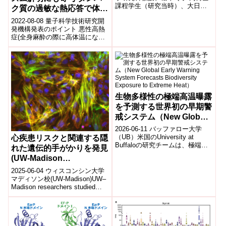
課程学生（研究当時）、大日輝
ク質の過敏な熱応答で体温
記 同講師らの研究グループは、
上昇が止まらない! ～悪性
2022-08-08 量子科学技術研究開
皮膚の表面にあるTRAF6とい...
高熱症の熱産生暴走メカニ
発機構発表のポイント 悪性高熱
症(全身麻酔の際に高体温になる
ズム～
疾患)が悪化する原因は、遺伝的
な変異タンパク質が熱へ過敏に
応...
生物多様性の極端高温曝露
を予測する世界初の早期警
戒システム（New Global
Early Warning System
2026-06-11 バッファロー大学
Forecasts Biodiversity
（UB）米国のUniversity at
心疾患リスクと関連する隠
Buffaloの研究チームは、極端な
Exposure to Extreme
れた遺伝的手がかりを発見
高温（猛暑）による健康被害を
Heat）
(UW-Madison
事前に予測する新...
researchers find hidden
2025-06-04 ウィスコンシン大学
genetic clues upping
マディソン校(UW-Madison)UW–
Madison researchers studied
cardiovascular disease
smooth musc...
risk)