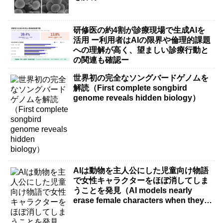
研修医の約4割が診療現場で生成AIを
活用 ー利用者はAIの限界や倫理的課題
への理解が高く、望ましい診療行動と
の関連も確認ー
世界初の完全なソングバードゲノムを
解読（First complete songbird
genome reveals hidden biology）
AIは動物を主人公にした児童向け物語
で女性キャラクターをほぼ消してしま
うことを発見（AI models nearly
erase female characters when they
write kids stories about animals）