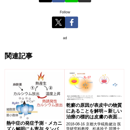
Follow
ad
関連記事
乾癬の原因が表皮中の物質
にあることを解明～新しい
治療の標的は皮膚の表面に
ある～
熱中症の発症予測・メカニ
2018-08-16 京都大学椛島健治 医
学研究科教授、松本玲子 同博士
ズム解明にも寄与 タンパ