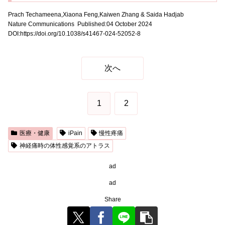
Prach Techameena,Xiaona Feng,Kaiwen Zhang & Saida Hadjab
Nature Communications Published:04 October 2024
DOI:
https://doi.org/10.1038/s41467-024-52052-8
次へ
1
2
医療・健康
iPain
慢性疼痛
神経痛時の体性感覚系のアトラス
ad
ad
Share