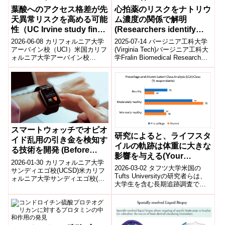
葉酸へのアクセス格差が先
心拍薬のリスクをナトリウ
天異常リスクを高める可能
ム濃度の関係で解明
性（UC Irvine study finds
(Researchers identify
folic acid access gaps
why some heart rhythm
2026-06-08 カリフォルニア大学
2025-07-14 バージニア工科大学
that may increase birth
drugs heighten risks
アーバイン校（UCI）米国カリフ
(Virginia Tech)バージニア工科大
ォルニア大学アーバイン校
学Fralin Biomedical Research
defects risks）
when sodium levels
（UCI）の研究チームは、葉酸
Institute...
drop)
（フォリック酸）へのアクセス
格差が...
スマートウォッチでオピオ
研究によると、ライフスタ
イド乱用の引き金を検知す
イルの軌跡は体重に大きな
る技術を開発 (Before
影響を与える(Your
Crisis Strikes —
2026-01-30 カリフォルニア大学
Lifestyle Trajectory
2026-03-02 タフツ大学米国の
Smartwatch Tracks
サンディエゴ校(UCSD)米カリフ
Greatly Influences Your
Tufts Universityの研究者らは、
ォルニア大学サンディエゴ校(UC
Triggers For Opioid
大学生を含む長期追跡調査で、
Weight, Study Says)
San Diego)の研究チームは、ス
Misuse)
人生初期の生活習慣パターンが
マートウォッチ...
成人期の体重に大きな...