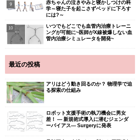
赤ちゃんの泣きやみと寝かしつけの科
学～寝た子を起こさずベッドに下ろす
には?～
いつでもどこでも血管内治療トレーニ
ングが可能に~医師がX線被爆しない血
管内治療シミュレータを開発~
最近の投稿
アリはどう動き回るのか？ 物理学で迫
る探索の仕組み
ロボット支援手術の執刀機会に男女
差！ — 新規術式導入に潜むジェンダ
ーバイアス— Surgeryに発表