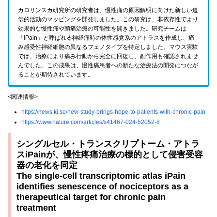
カロリンスカ研究所の研究者は、慢性痛の原因解明に向けた新しい遺
伝的活動のマッピングを開発しました。この研究は、非依存性でより
効果的な慢性痛や頭痛治療の可能性を開きました。研究チームは
「iPain」と呼ばれる神経痛時の体性感覚系のアトラスを作成し、痛
み感受性神経細胞の異なるフェノタイプを特定しました。マウス実験
では、治療により痛み行動から完全に回復し、副作用も確認されませ
んでした。この成果は、慢性痛患者への新たな治療法の開発につなが
ることが期待されています。
<関連情報>
https://news.ki.se/new-study-brings-hope-to-patients-with-chronic-pain
https://www.nature.com/articles/s41467-024-52052-8
シングルセル・トランスクリプトーム・アトラ
スiPainが、慢性疼痛治療の標的として侵害受容
器の老化を同定
The single-cell transcriptomic atlas iPain
identifies senescence of nociceptors as a
therapeutical target for chronic pain
treatment