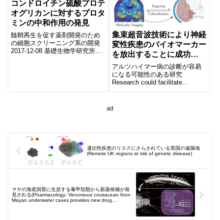
コンドロイチン硫酸プロテ
オグリカンに対するプロタ
ミンの中和作用の発見
集束超音波技術により神経
髄鞘再生を促す薬剤開発のため
の細胞スクリーニング系の開発
変性疾患のバイオマーカー
2017-12-08 基礎生物学研究所基
を放出することに成功
礎生物学研究所 統合神経生物学
(Focused ultrasound
研究部門では、これまでタンパ
アルツハイマー病の診断が容易
technique leads to
ク質チ...
になる可能性のある研究
Research could facilitate
release of
diagnosis of Alzheimer’s dise...
neurodegenerative
disorders biomarkers)
ad
遺伝性疾患のリスクにさらされている英国の遠隔地
(Remote UK regions at risk of genetic disease)
マヤの海底洞窟に生息する毒甲殻類から新薬候補が発
見される(Pharmacology: Venomous crustacean from
Mayan underwater caves provides new drug
candidates)