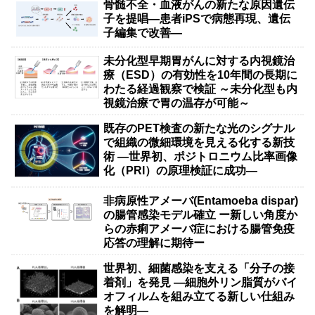
骨髄不全・血液がんの新たな原因遺伝
子を提唱―患者iPSで病態再現、遺伝
子編集で改善―
未分化型早期胃がんに対する内視鏡治
療（ESD）の有効性を10年間の長期に
わたる経過観察で検証 ～未分化型も内
視鏡治療で胃の温存が可能～
既存のPET検査の新たな光のシグナル
で組織の微細環境を見える化する新技
術 ―世界初、ポジトロニウム比率画像
化（PRI）の原理検証に成功―
非病原性アメーバ(Entamoeba dispar)
の腸管感染モデル確立 ー新しい角度か
らの赤痢アメーバ症における腸管免疫
応答の理解に期待ー
世界初、細菌感染を支える「分子の接
着剤」を発見 ―細胞外リン脂質がバイ
オフィルムを組み立てる新しい仕組み
を解明―