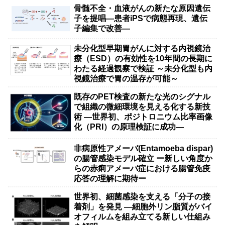
骨髄不全・血液がんの新たな原因遺伝
子を提唱―患者iPSで病態再現、遺伝
子編集で改善―
未分化型早期胃がんに対する内視鏡治
療（ESD）の有効性を10年間の長期に
わたる経過観察で検証 ～未分化型も内
視鏡治療で胃の温存が可能～
既存のPET検査の新たな光のシグナル
で組織の微細環境を見える化する新技
術 ―世界初、ポジトロニウム比率画像
化（PRI）の原理検証に成功―
非病原性アメーバ(Entamoeba dispar)
の腸管感染モデル確立 ー新しい角度か
らの赤痢アメーバ症における腸管免疫
応答の理解に期待ー
世界初、細菌感染を支える「分子の接
着剤」を発見 ―細胞外リン脂質がバイ
オフィルムを組み立てる新しい仕組み