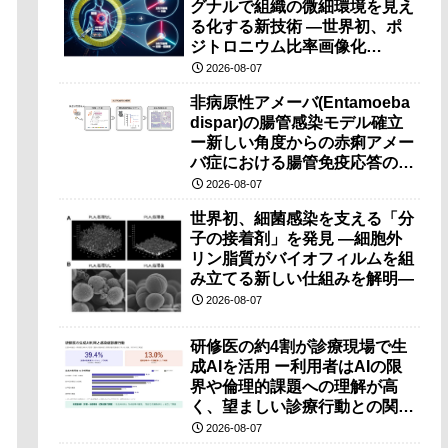
グナルで組織の微細環境を見え
る化する新技術 ―世界初、ポ
ジトロニウム比率画像化
（PRI）の原理検証に成功―
2026-08-07
非病原性アメーバ(Entamoeba
dispar)の腸管感染モデル確立
ー新しい角度からの赤痢アメー
バ症における腸管免疫応答の理
解に期待ー
2026-08-07
世界初、細菌感染を支える「分
子の接着剤」を発見 ―細胞外
リン脂質がバイオフィルムを組
み立てる新しい仕組みを解明―
2026-08-07
研修医の約4割が診療現場で生
成AIを活用 ー利用者はAIの限
界や倫理的課題への理解が高
く、望ましい診療行動との関連
も確認ー
2026-08-07