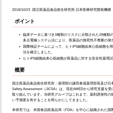
2018/10/23 国立医薬品食品衛生研究所,日本医療研究開発機構
ポイント
臨床データに基づき3種類のリスクに分類された28種類
多点電極システム法により、医薬品の致死性不整脈の発
国際検証チームによって、ヒトiPS細胞由来心筋細胞を
法を確立しました。
ヒトiPS細胞由来心筋細胞が医薬品に対する安全性薬理
概要
国立医薬品食品衛生研究所・薬理部の諫田泰成薬理部長及び日本安全性
Safety Assessment（JiCSA）は、現在AMEDから研
取り組んでいます。当研究グループはこれまで、薬剤誘発性の
い予測度を有することを明らかにしてきました。
本研究では、米国食品医薬品局（FDA）を中心に組織された国際