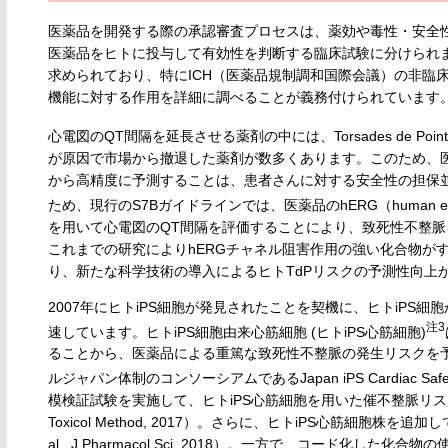
医薬品を開発する際の承認審査プロセスは、薬効や毒性・安全
医薬品をヒトに投与して有効性を判断する臨床試験に分けられ
求められており、特にICH（医薬品規制調和国際会議）の非臨
機能に対する作用を詳細に調べることが義務付けられています
心電図のQT間隔を延長させる薬剤の中には、Torsades de Pointes
が原因で市場から撤退した薬剤が数多くあります。このため、医
から高精度に予測することは、患者さんに対する安全性の担保
ため、現行のS7Bガイドラインでは、医薬品のhERG（human ether-a
を用いて心電図のQT間隔を評価することにより、致死性不整
これまでの研究によりhERGチャネル阻害作用の強い化合物が
り、新たな科学技術の導入によるヒトTdPリスクの予測性向上
2007年にヒトiPS細胞が発見されたことを契機に、ヒトiP
注3
速しています。ヒトiPS細胞由来心筋細胞 (ヒトiPS心筋細胞)
ることから、医薬品による重篤な致死性不整脈の発生リスクを
ルジャパン体制のコンソーシアムであるJapan iPS Cardiac Safety A
模検証試験を実施して、ヒトiPS心筋細胞を用いた催不整脈リスク予測法の
Toxicol Method, 2017）。さらに、ヒトiPS心筋細胞株を
al., J Pharmacol Sci, 2018）。一方で、コード