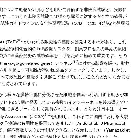
性について動物や細胞などを用いて評価する非臨床試験と、実際に
ます。このうち非臨床試験では様々な臓器に対する安全性の確保が
床試験ガイドラインの安全性薬理試験（S7B）では、心筋など循環器
。
注1
 (TdP)
といわれる致死性不整脈を誘発するものがあり、これ
薬品候補化合物のTdP誘発リスクを、創薬プロセスの早期の段階
並びに医薬品開発の成功確率を上げるために極めて重要です。その
注2
-go-go related gene）チャネル
に対する影響を調べ、動物
脈を引き起こす可能性が高い医薬品をチェックしています。しかし、
すべて致死性不整脈を引き起こすわけではないことなどが明らかにな
が期待されています。
S細胞から様々な臓器細胞に分化させた細胞を創薬へ利活用する動きが加
はヒトの心臓に発現している複数のイオンチャネルを兼ね備えてい
予測できるツールとして期待されています。とりわけ日本は、オー
注4
ssessment (JiCSA)
を組織し、これまでに国内における大規
有用性を提示してきました（Ando et al., J Pharmacol
追加して、催不整脈リスクの予測ができることを示しました（Yamazaki et
化した化合物の使用、統計処理などの点で検証方法に課題が残されていました。