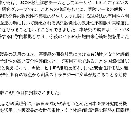
からは、JiCSA検証試験チームとしてエーザイ、LSIメディエンス
。研究グループでは、これらの検証をもとに、実験データの解析・
薬剤誘発性の致死性不整脈の発生リスクに関する試験法の有用性を明
、医療の場において懸念される薬剤誘発性の致死性不整脈を高精度に
なりうることを示すことができました。本研究の成果は、ヒトiPS
する科学的根拠となり、今後のヒトiPS細胞由来心筋細胞を用いた
等製品の活用のほか、医薬品の開発段階における有効性／安全性評価
が予測性の高い安全性評価法として実用可能であることを国際検証試
果と捉えており、今後、ヒトiPS細胞技術を用いた安全性評価法の確
安全性担保の観点から創薬ストラテジーに変革が起こることを期待
イン版に9月25日に掲載されました。
および現薬理部長・諫田泰成が代表をつとめた日本医療研究開発機
術を活用した医薬品の次世代毒性・安全性評価試験系の開発と国際標