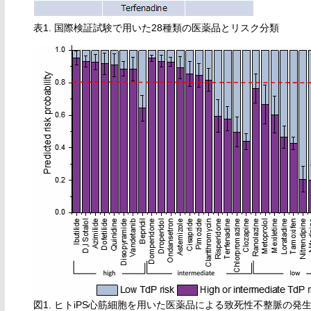
表1. 国際検証試験で用いた28種類の医薬品とリスク分類
図1. ヒトiPS心筋細胞を用いた医薬品による致死性不整脈の発