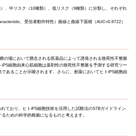
類）、中リスク（10種類）、低リスク（9種類）に分類し、それぞれ
Characteristic、受信者動作特性）曲線と曲線下面積（AUC=0.8722）
医療の場において懸念される医薬品によって誘発される致死性不整脈
iPS細胞由来心筋細胞は薬剤性の致死性不整脈を予測する研究ツー
であることが示唆されます。さらに、創薬においてヒトiPS細胞由
われており、ヒトiPS細胞技術を活用した試験法のS7Bガイドライン
するための科学的根拠になるものと考えます。