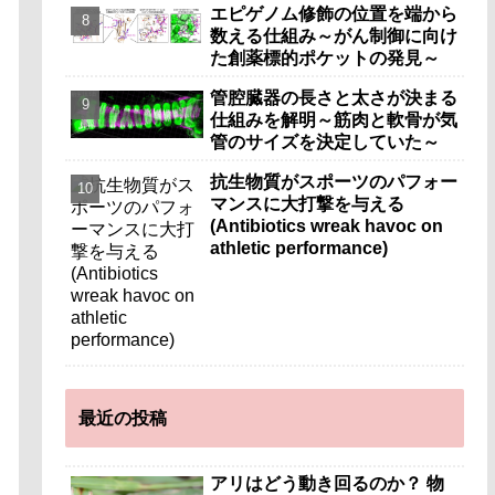
エピゲノム修飾の位置を端から
数える仕組み～がん制御に向け
た創薬標的ポケットの発見～
管腔臓器の長さと太さが決まる
仕組みを解明～筋肉と軟骨が気
管のサイズを決定していた～
抗生物質がスポーツのパフォー
マンスに大打撃を与える
(Antibiotics wreak havoc on
athletic performance)
最近の投稿
アリはどう動き回るのか？ 物