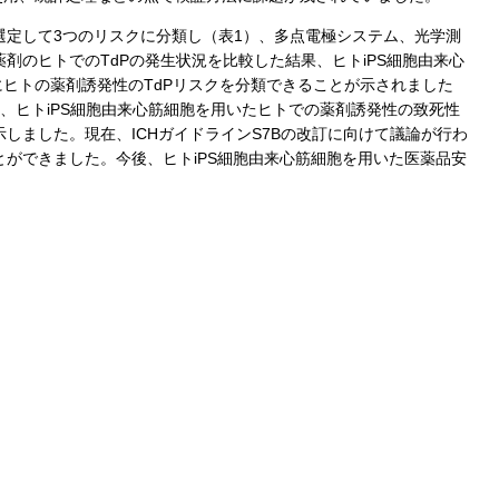
を選定して3つのリスクに分類し（表1）、多点電極システム、光学測
剤のヒトでのTdPの発生状況を比較した結果、ヒトiPS細胞由来心
）にヒトの薬剤誘発性のTdPリスクを分類できることが示されました
、ヒトiPS細胞由来心筋細胞を用いたヒトでの薬剤誘発性の致死性
しました。現在、ICHガイドラインS7Bの改訂に向けて議論が行わ
ができました。今後、ヒトiPS細胞由来心筋細胞を用いた医薬品安