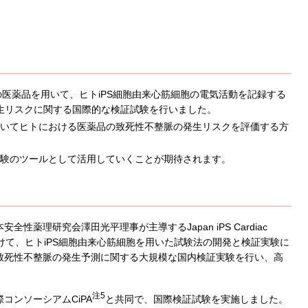
の医薬品を用いて、ヒトiPS細胞由来心筋細胞の電気活動を記録する
生リスクに関する国際的な検証試験を行いました。
用いてヒトにおける医薬品の致死性不整脈の発生リスクを評価する方
試験のツールとして活用していくことが期待されます。
薬理研究会澤田光平理事が主導するJapan iPS Cardiac
究支援を受けて、ヒトiPS細胞由来心筋細胞を用いた試験法の開発と検証実験に
致死性不整脈の発生予測に関する大規模な国内検証実験を行い、高
注5
コンソーシアムCiPA
と共同で、国際検証試験を実施しました。