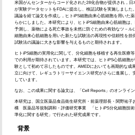
米国がんセンターからコード化された28化合物が提供され，日本
が実験データセットをFDAに提出し、検証試験を実施しました
議論を経て論文を作成し，ヒトiPS細胞由来心筋細胞を用いた
らかにしました。本研究により、ヒトiPS細胞由来心筋細胞は
予測し、薬物による死亡事故を未然に防ぐための有効なツ－ルに
細胞由来心筋細胞を用いた新たな試験法の再現性や信頼性を担保
試験法の議論に大きな影響を与えるものと期待されます。
ヒトiPS細胞の実用化に関して、分化細胞を移植する再生医療
での利用が期待されています。本研究では、ヒトiPS心筋細胞
験として初めて示したものです。AMEDにおいても画期的な成
立に向けて、レギュラトリーサイエンス研究がさらに進展し、
しています。
なお、この成果に関する論文は、「Cell Reports」のオンラ
本研究は、国立医薬品食品衛生研究所・前薬理部長・関野祐子
構 医薬品等規制調和・評価研究事業 「ヒトiPS分化細胞技
準化に関する研究」で行われた研究成果です。
背景