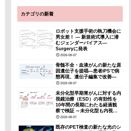
カテゴリの新着
ロボット支援手術の執刀機会に
男女差！ — 新規術式導入に潜
むジェンダーバイアス—
Surgeryに発表
2026-08-07
骨髄不全・血液がんの新たな原
因遺伝子を提唱―患者iPSで病
態再現、遺伝子編集で改善―
2026-08-07
未分化型早期胃がんに対する内
視鏡治療（ESD）の有効性を
10年間の長期にわたる経過観
察で検証 ～未分化型も内視鏡
治療で胃の温存が可能～
2026-08-07
既存のPET検査の新たな光のシ