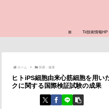
≡
Tii技術情報HP
ホーム
医療・健康
ヒトiPS細胞由来心筋細胞を用
クに関する国際検証試験の成果