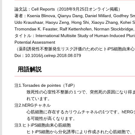
論文誌：Cell Reports（2018年9月25日オンライン掲載）
著者：Ksenia Blinova, Qianyu Dang, Daniel Millard, Godfrey Smi
Udo Kraushaar, Haoyu Zeng, Hong Shi, Xiaoyu Zhang, Kohei S
Tromondae K. Feaster, Ralf Kettenhofen, Norman Stockbridge, 
タイトル：International Multisite Study of Human-Induced Plurip
Potential Assessment
（薬剤誘発性不整脈発生リスク評価のためのヒトiPS細胞由来
Doi：10.1016/j.celrep.2018.08.079
用語解説
注1.Torsades de pointes（TdP）
致死性の心室性不整脈の１つで、突然死の原因になり得ま
れています。
注2.hERGチャネル
心筋細胞に存在するカリウムチャネルの1つです。hER
る可能性が高くなります。
注3.ヒトiPS細胞由来心筋細胞
ヒトiPS細胞から分化誘導により作成された心筋細胞で