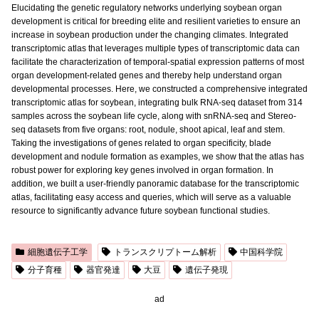
Elucidating the genetic regulatory networks underlying soybean organ
development is critical for breeding elite and resilient varieties to ensure an
increase in soybean production under the changing climates. Integrated
transcriptomic atlas that leverages multiple types of transcriptomic data can
facilitate the characterization of temporal-spatial expression patterns of most
organ development-related genes and thereby help understand organ
developmental processes. Here, we constructed a comprehensive integrated
transcriptomic atlas for soybean, integrating bulk RNA-seq dataset from 314
samples across the soybean life cycle, along with snRNA-seq and Stereo-
seq datasets from five organs: root, nodule, shoot apical, leaf and stem.
Taking the investigations of genes related to organ specificity, blade
development and nodule formation as examples, we show that the atlas has
robust power for exploring key genes involved in organ formation. In
addition, we built a user-friendly panoramic database for the transcriptomic
atlas, facilitating easy access and queries, which will serve as a valuable
resource to significantly advance future soybean functional studies.
細胞遺伝子工学
トランスクリプトーム解析
中国科学院
分子育種
器官発達
大豆
遺伝子発現
ad