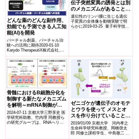
伝子突然変異の誘発とは別
のメカニズムがあることが
判明
遺伝性のリンパ腫に生じる遺伝
どんな薬のどんな副作用、
子変異の全体像を動物実験で明
効能でも予測できる人工知
らかに2019-03-25 量子科学技術
研究開発機構発表のポイント
能(AI)を開発
DNA1）修復遺伝子の異常によ
バーチャル創薬、バーチャル治
り...
験への活用に期待2020-01-10
Karydo TherapeutiX株式会社,科
学技術振興機構,株式会社国際電
気通信基礎技...
骨髄におけるB細胞分化を
制御する新たなメカニズム
ゼニゴケが遺伝子のオモテ
を解明～mRNA制御が司
とウラを使って メスとオ
るB細胞分化機構の発見～
2024-07-11 京都大学三野享史 医
スを作り分けていることを
学研究科助教、竹内理 同教授ら
解明～性差を生み出す巧妙
の研究グループは、RNAヘリカ
2019/01/09 京都大学 河内孝之
ーゼとして機能するRNA結合タ
な「裏ワザ」が明らかに～
生命科学研究科教授、岡橋啓太
ンパク質UPF1がB細胞の初...
郎 同修士課程学生、中島敬二 奈
良先端科学技術大学院大学教