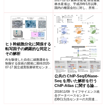
2017-12-15 農林水産省,環境省農
林水産省は、平成29年5月以降、
国内の種苗会社に対し、所有す
るペチュニア品種の自主検査を
行うよう指導してきました。今
般...
ヒト幹細胞分化に関係する
転写因子の網羅的な同定と
その解析
AIを駆使した自在に細胞運命を
制御する技術の開発に期待2020-
07-17 国立成育医療研究センター
このたび、慶應義塾大学医学部
坂口光洋記念講座(システム医
公共の ChIP-Seq/DNase-
学)...
Seq を用いた解析を行う
ChIP-Atlas に関する論文
が EMBO Reports 誌に掲
2018/11/09 ライフサイエンス統
載されました
合データベースセンター
(DBCLS)当センターの大田達郎
研究員が参加する研究グループ
による論文、「ChIP-Atlas...