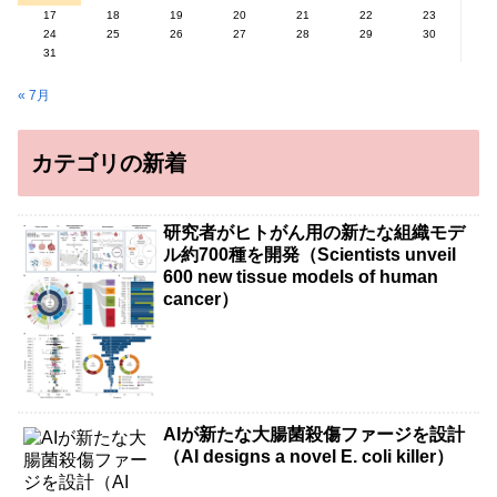
17
18
19
20
21
22
23
24
25
26
27
28
29
30
31
« 7月
カテゴリの新着
研究者がヒトがん用の新たな組織モデ
ル約700種を開発（Scientists unveil
600 new tissue models of human
cancer）
AIが新たな大腸菌殺傷ファージを設計
（AI designs a novel E. coli killer）