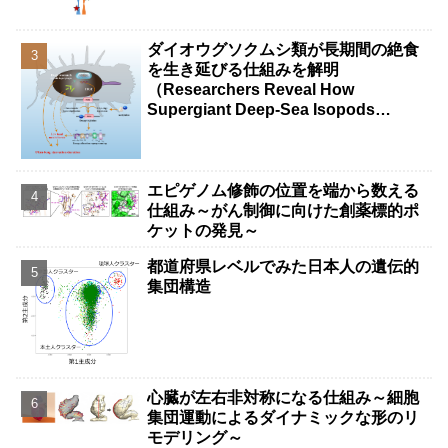
ダイオウグソクムシ類が長期間の絶食
を生き延びる仕組みを解明
（Researchers Reveal How
Supergiant Deep-Sea Isopods
Survive Years Without Food）
エピゲノム修飾の位置を端から数える
仕組み～がん制御に向けた創薬標的ポ
ケットの発見～
都道府県レベルでみた日本人の遺伝的
集団構造
心臓が左右非対称になる仕組み～細胞
集団運動によるダイナミックな形のリ
モデリング～