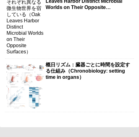
Leaves Harbor Distinct Microbial
Worlds on Their Opposite
Surfaces）
概日リズム：臓器ごとに時間を設定す
る仕組み（Chronobiology: setting
time in organs）