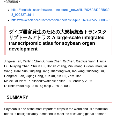
<関連情報>
https://english.cas.cn/newsroom/research_news/life/202503/t2025030
3_902827.shtml
https://www.sciencedirect.com/science/article/pii/S1674205225000693
ダイズ器官発生のための大規模統合トランスク
リプトームアトラス A large-scale integrated
transcriptomic atlas for soybean organ
development
Jingwei Fan, Yanting Shen, Chuan Chen, Xi Chen, Xiaoyue Yang, Haixia
Liu, Ruiying Chen, Shulin Liu, Bohan Zhang, Min Zhang, Guoan Zhou, Yu
Wang, Haixi Sun, Yuqiang Jiang, Xiaofeng Wei, Tao Yang, Yucheng Liu,
Dongmei Tian, Ziqing Deng, Xun Xu, Xin Liu, Zhixi Tian
Molecular Plant Published:Available online: 18 February 2025
DOI:https://doi.org/10.1016/j.molp.2025.02.003
SUMMARY
Soybean is one of the most important crops in the world and its production
needs to be significantly increased to meet the escalating global demand.