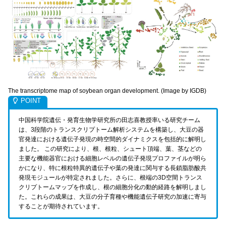
The transcriptome map of soybean organ development. (Image by IGDB)
中国科学院遺伝・発育生物学研究所の田志喜教授率いる研究チーム
は、3段階のトランスクリプトーム解析システムを構築し、大豆の器
官発達における遺伝子発現の時空間的ダイナミクスを包括的に解明し
ました。
この研究により、根、根粒、シュート頂端、葉、茎などの
主要な機能器官における細胞レベルの遺伝子発現プロファイルが明ら
かになり、特に根粒特異的遺伝子や葉の発達に関与する長鎖脂肪酸共
発現モジュールが特定されました。
さらに、根端の3D空間トランス
クリプトームマップを作成し、根の細胞分化の動的経路を解明しまし
た。
これらの成果は、大豆の分子育種や機能遺伝子研究の加速に寄与
することが期待されています。