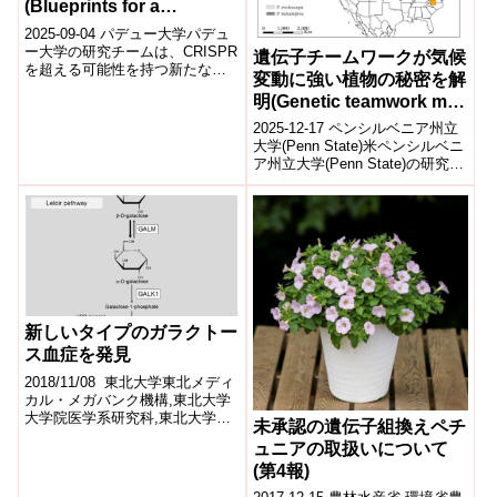
(Blueprints for a
molecular machine more
2025-09-04 パデュー大学パデュ
powerful than CRISPR)
ー大学の研究チームは、CRISPR
遺伝子チームワークが気候
を超える可能性を持つ新たな分
変動に強い植物の秘密を解
子機械の青写真を提示した。こ
明(Genetic teamwork may
れはDNA切断を伴わずに配列
を...
be the secret to climate-
2025-12-17 ペンシルベニア州立
resilient plants,
大学(Penn State)米ペンシルベニ
ア州立大学(Penn State)の研究チ
researchers find)
ームは、植物が気候変動に耐え
る能力の...
新しいタイプのガラクトー
ス血症を発見
2018/11/08 東北大学東北メディ
カル・メガバンク機構,東北大学
大学院医学系研究科,東北大学病
未承認の遺伝子組換えペチ
院,日本医療研究開発機構発表の
ュニアの取扱いについて
ポイント 国の指定難病の一つ...
(第4報)