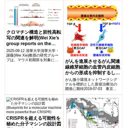
授、久永哲也 同博士研究員らの
研...
クロマチン構造と胚性高転
写の関連を解明(Wei Xie’s
group reports on the
establishment of
2025-09-12 清華大学清華大学・
chromatin architecture
謝薇(Wei Xie)教授の研究グルー
プは、マウス初期胚を対象に、
interplays with embryo
がんを進展させるがん関連
クロマチン高次構造の再構築と
hypertranscription)
線維芽細胞の血管内皮細胞
「ハイパートランスクリプシ...
からの形成を抑制するしく
みを解明
がん微小環境ネットワークシグ
ナルを標的とした新規治療法の
開発に期待2019-07-03 東京医
科歯科大学,日本医療研究開発機
構ポイント がんの進展を促進す
るがん...
CRISPRを超える可能性を
秘めた分子マシンの設計図