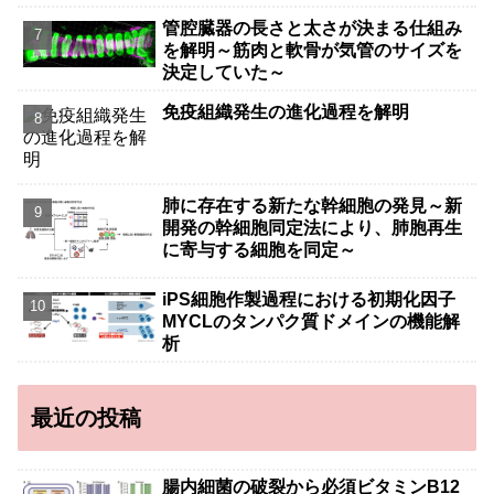
管腔臓器の長さと太さが決まる仕組み
を解明～筋肉と軟骨が気管のサイズを
決定していた～
免疫組織発生の進化過程を解明
肺に存在する新たな幹細胞の発見～新
開発の幹細胞同定法により、肺胞再生
に寄与する細胞を同定～
iPS細胞作製過程における初期化因子
MYCLのタンパク質ドメインの機能解
析
最近の投稿
腸内細菌の破裂から必須ビタミンB12