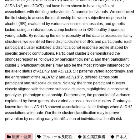
metabolism (
ALDH2
and
ADH1B
) and three additional loci (
ALDH1B1
,
ALDH1A1
, and
GCKR
) that have been shown to have significant
associations with drinking behaviors in Japanese individuals. We conducted
the first study to assess the relationship between subjective response to
alcohol (SR), evaluated by various assessment subscales, and genetic
factors using an intravenous clamp technique in 429 healthy Japanese
young adults. By reducing the dimensionality of the data to assess similarity
structures, we identified three distinct clusters of SRs and participants. Each
participant cluster exhibited a distinct alcohol response profile shaped by
specific genetic contributions. Participant cluster 1 demonstrated the
strongest response, followed by participant cluster 2, and then participant
cluster 3. Participant cluster 1 may also be the most strongly influenced by
the allelic status of
ALDH2
and
ADH1B
. SR patterns varied accordingly, and
the enrichment of the
ALDH2*2
and
ADH1B*2
, differed across both
participant and subscale clusters. Notably, the three participant clusters
closely aligned with the three subscale clusters, highlighting a consistent
genotype–phenotype relationship. Furthermore, the proportion of variance
explained by these genes also varied across subscale clusters. Contrary to
known functions, ADH1B showed associations at later timings when ALDH2
associations attenuate. Our three-cluster classification may improve
prevention by enabling early identification of individuals at health risk.
医療・健康
アルコール反応性
国立病院機構
日本人