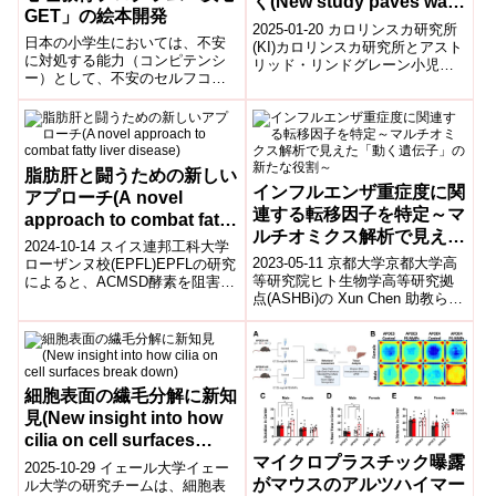
く(New study paves way
GET」の絵本開発
for immunotherapies
2025-01-20 カロリンスカ研究所
日本の小学生においては、不安
tailored for childhood
(KI)カロリンスカ研究所とアスト
に対処する能力（コンピテンシ
リッド・リンドグレーン小児病
cancers)
ー）として、不安のセルフコン
院の研究では、子どもの免疫シ
トロールだけでなく、共感、表
ステムががんに対してどのよう
現、受容などの特有の因子があ
に...
ることを明らかにし、不安を分
かち合いながら安心感を育成す
る日本の子ども用心理教育プロ
脂肪肝と闘うための新しい
グラム「安心GET」を開発し
インフルエンザ重症度に関
アプローチ(A novel
た。
連する転移因子を特定～マ
approach to combat fatty
ルチオミクス解析で見えた
liver disease)
2024-10-14 スイス連邦工科大学
「動く遺伝子」の新たな役
2023-05-11 京都大学京都大学高
ローザンヌ校(EPFL)EPFLの研究
割～
等研究院ヒト生物学高等研究拠
によると、ACMSD酵素を阻害す
点(ASHBi)の Xun Chen 助教らの
ることで、代謝性肝疾患
国際的な 研究グループ は、遺伝
(MASLD/MASH)によ...
子・RNA・タ...
細胞表面の繊毛分解に新知
見(New insight into how
cilia on cell surfaces
マイクロプラスチック曝露
break down)
2025-10-29 イェール大学イェー
がマウスのアルツハイマー
ル大学の研究チームは、細胞表