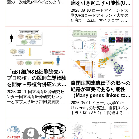
面の一次繊毛(cilia)がどのように
病を引き起こす可能性(URI
分解・消失するかという仕組み
study links microplastic
2025-09-10 ロードアイランド大
を初めて包括的に解明した。...
exposure to Alzheimer’s
学(URI)ロードアイランド大学の
研究チームは、マイクロプラス
disease in mice)
チック曝露がアルツハイマー病
リスクを高める可能性をマウス
実...
「αβT細胞&B細胞除去ハ
プロ移植」の医師主導治験
自閉症関連遺伝子の脳への
を開始～移植合併症の大幅
経路が重要である可能性
な軽減に繋がる移植法の普
2025-08-21 国立成育医療研究セ
（Many genes linked to
及を目指して～
ンター国立成育医療研究センタ
autism may act via brain
ーと東京大学医学部附属病院
2026-05-01 イェール大学Yale
は、HLAが完全一致するドナー
pathways）
Universityの研究は、自閉スペク
がいない患者を対象に「αβT細胞
トラム症（ASD）に関連する多
&B...
数の遺伝子について、それぞれ
の個別作用よりも「...