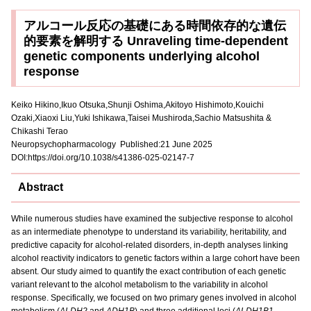
アルコール反応の基礎にある時間依存的な遺伝
的要素を解明する Unraveling time-dependent
genetic components underlying alcohol
response
Keiko Hikino,Ikuo Otsuka,Shunji Oshima,Akitoyo Hishimoto,Kouichi
Ozaki,Xiaoxi Liu,Yuki Ishikawa,Taisei Mushiroda,Sachio Matsushita &
Chikashi Terao
Neuropsychopharmacology Published:21 June 2025
DOI:
https://doi.org/10.1038/s41386-025-02147-7
Abstract
While numerous studies have examined the subjective response to alcohol
as an intermediate phenotype to understand its variability, heritability, and
predictive capacity for alcohol-related disorders, in-depth analyses linking
alcohol reactivity indicators to genetic factors within a large cohort have been
absent. Our study aimed to quantify the exact contribution of each genetic
variant relevant to the alcohol metabolism to the variability in alcohol
response. Specifically, we focused on two primary genes involved in alcohol