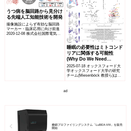
うつ病を脳回路から見分け
る先端人工知能技術を開発
撮像施設によらず有効な脳回路
マーカー・臨床応用に向け前進
2020-12-08 株式会社国際電気通
信基礎技術研究所,広島大学,株式
会社XNef,日本医療研究開発機...
睡眠の必要性はミトコンド
リアに関係する可能性
(Why Do We Need
Sleep? The Answer May
2025-07-18 オックスフォード大
Lie in Mitochondria)
学オックスフォード大学の研究
チーム(Miesenböck 教授ら)は、
ヒトや動物の“睡眠欲求”の物理的
トリガーを明らかに...
ad
糖鎖プロファイリングシステム「LuBEA-VIII」を販売
開始