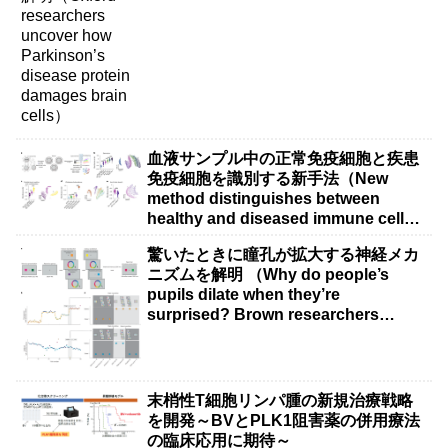
血液サンプル中の正常免疫細胞と疾患
免疫細胞を識別する新手法（New
method distinguishes between
healthy and diseased immune cells
in blood samples）
驚いたときに瞳孔が拡大する神経メカ
ニズムを解明 （Why do people’s
pupils dilate when they’re
surprised? Brown researchers
explain）
末梢性T細胞リンパ腫の新規治療戦略
を開発～BVとPLK1阻害薬の併用療法
の臨床応用に期待～