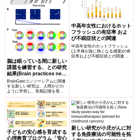
中高年女性におけるホット
フラッシュの有症率 およ
び不眠症状との関連
中高年女性のホットフラッシュ
(上半身が急に熱くなる感覚)の有
症率および不眠症状との関連を
脳は眠っている間に新しい
論文発表した。
課題を練習する、との研究
結果(Brain practices new
tasks while people sleep,
BrainGateコンソーシアムに関連
study finds)
する新しい研究は、人間がどの
ように学習し、長期記憶を形成
するかについて重要な手がかり
を与えました。この発見は、麻
痺のある人...
新しい研究が小児がんに対
子どもの安心感を育成する
する免疫療法の可能性を拓
心理教育プログラム「安心