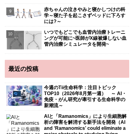
赤ちゃんの泣きやみと寝かしつけの科
学～寝た子を起こさずベッドに下ろす
には?～
いつでもどこでも血管内治療トレーニ
ングが可能に~医師がX線被爆しない血
管内治療シミュレータを開発~
最近の投稿
今週のTii生命科学：注目トピック
TOP10（2026年8月第一週） ～ AI・
免疫・がん研究が牽引する生命科学の
新潮流～
AIと「Ramanomics」により生細胞解
析の障害を解消する新手法を開発（AI
and ‘Ramanomics’ could eliminate a