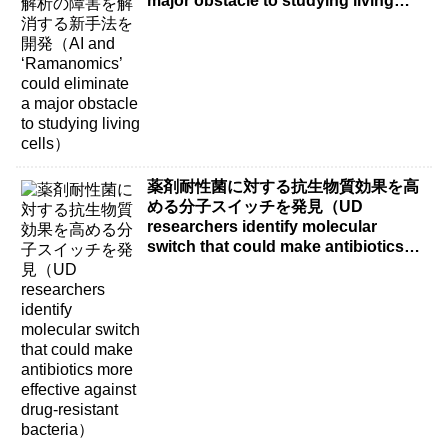
major obstacle to studying living
cells）
薬剤耐性菌に対する抗生物質効果を高
める分子スイッチを発見（UD
researchers identify molecular
switch that could make antibiotics
more effective against drug-resistant
bacteria）