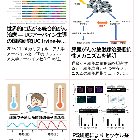
20～9...
世界的に広がる統合的がん
治療 ― UCアーバイン主導
の国際研究(UC Irvine-led
study finds global
2025-11-24 カリフォルニア大学
膵臓がんの放射線治療抵抗
embrace of integrative
アーバイン校(UCI)カリフォルニ
性メカニズムを解明
ア大学アーバイン校(UCI)が主導
cancer care)
膵臓がん細胞に放射線を照射す
した国際研究により、補完代替
ると、細胞自身がもつ生存メカ
医療(CAM)と標準がん...
ニズムの細胞周期チェックポイ
ントの活性化と、それに依存し
たオートファジーの誘導が起こ
ることを解明した
iPS細胞によりセッケル症