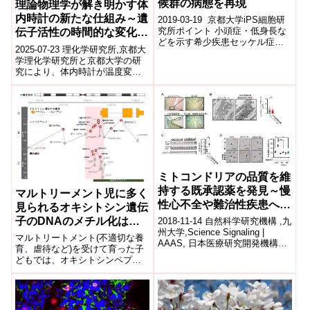
候群の病態を再現
理論物理学が解き明かす体
内時計の新たな仕組み～遺
2019-03-19 京都大学iPS細胞研
究所ポイント 小頭症・低身長な
伝子活性の時間的な変化の
どを示す希少疾患セッケル症候
形がカギ～
2025-07-23 理化学研究所,京都大
群について、ATR遺伝子に変異
学理化学研究所と京都大学の研
を有する患者さんの細胞からi...
究により、体内時計が温度変化
にも関わらず約24時間の周期を
維持できる仕組みが明らかにな
った...
ミトコンドリアの品質を維
持する既承認薬を発見～慢
マルトリーメント児に多く
性心不全や難治性疾患への
見られるオキシトシン遺伝
適応拡大に希望～
子のDNAのメチル化は対
2018-11-14 自然科学研究機構 ,九
州大学,Science Signaling |
人関係に関わる脳ネットワ
マルトリートメント(不適切な養
AAAS, 日本医療研究開発機構ミ
ークに関与
育、虐待など)を受けて育った子
トコンドリアは生命活動の根源
どもでは、オキシトシンペプチ
を担う...
ドの設計図となる遺伝子(DNA)配
列の一部領域が、一般の同年代
の子どもに比べて、より化学修
飾(DNAメチル化)され、オキシト