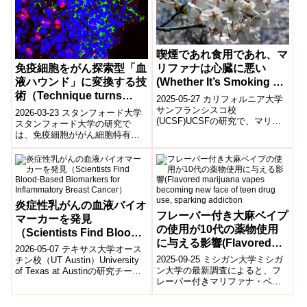
シンの働き方が異なっている可
能性があることを解明しまし
た。
喫煙であれ食用であれ、マ
リファナは心臓に悪い
免疫細胞をがん探索型「血
(Whether It’s Smoking or
液ハウンド」に変換する技
Edibles, Marijuana Is Bad
術（Technique turns
2025-05-27 カリフォルニア大学
for Your Heart)
immune cells into
サンフランシスコ校
2026-03-23 スタンフォード大学
(UCSF)UCSFの研究で、マリフ
cancer-seeking
スタンフォード大学の研究で
ァナの喫煙・エディブル摂取の
は、免疫細胞ががん細胞特有の
bloodhounds）
両方が血管機能を大幅に低下さ
代謝シグネチャーを「嗅ぎ分け
せ、心血管...
て」追跡・攻撃する新たな仕組
みが明らか...
炎症性乳がんの血液バイオ
フレーバー付き大麻ベイプ
マーカーを発見
の使用が10代の薬物使用
（Scientists Find Blood-
に与える影響(Flavored
Based Biomarkers for
2026-05-07 テキサス大学オース
marijuana vapes
Inflammatory Breast
2025-09-25 ミシガン大学ミシガ
チン校（UT Austin）University
becoming new face of
ン大学の最新調査によると、フ
of Texas at Austinの研究チーム
Cancer）
レーバー付きマリファナ・ベイ
は、炎症性乳がん（IB...
teen drug use, sparking
プが米国の10代に急速に広が
addiction
り、大麻使用の主要な形態とな