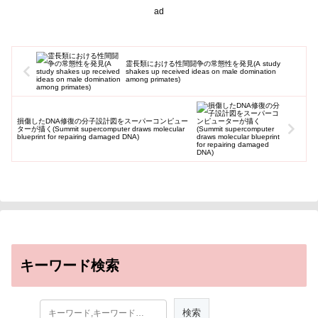
っている...
ad
霊長類における性間闘争の常態性を発見(A study
shakes up received ideas on male domination
among primates)
損傷したDNA修復の分子設計図をスーパーコンピュー
ターが描く(Summit supercomputer draws molecular
blueprint for repairing damaged DNA)
キーワード検索