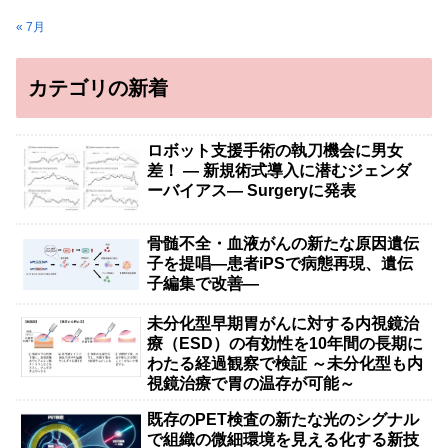
« 7月
カテゴリの新着
ロボット支援手術の執刀機会に男女
差！ — 新規術式導入に潜むジェンダ
ーバイアス— Surgeryに発表
骨髄不全・血液がんの新たな原因遺伝
子を提唱―患者iPSで病態再現、遺伝
子編集で改善―
未分化型早期胃がんに対する内視鏡治
療（ESD）の有効性を10年間の長期に
わたる経過観察で検証 ～未分化型も内
視鏡治療で胃の温存が可能～
既存のPET検査の新たな光のシグナル
で組織の微細環境を見える化する新技