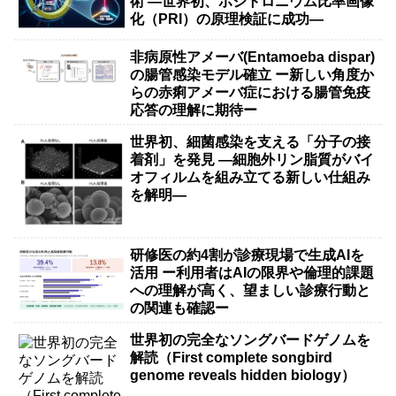
術 ―世界初、ポジトロニウム比率画像
化（PRI）の原理検証に成功―
非病原性アメーバ(Entamoeba dispar)
の腸管感染モデル確立 ー新しい角度か
らの赤痢アメーバ症における腸管免疫
応答の理解に期待ー
世界初、細菌感染を支える「分子の接
着剤」を発見 ―細胞外リン脂質がバイ
オフィルムを組み立てる新しい仕組み
を解明―
研修医の約4割が診療現場で生成AIを
活用 ー利用者はAIの限界や倫理的課題
への理解が高く、望ましい診療行動と
の関連も確認ー
世界初の完全なソングバードゲノムを
解読（First complete songbird
genome reveals hidden biology）