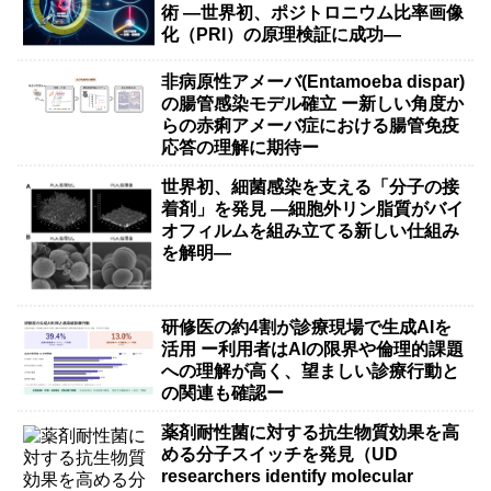
術 ―世界初、ポジトロニウム比率画像
化（PRI）の原理検証に成功―
非病原性アメーバ(Entamoeba dispar)
の腸管感染モデル確立 ー新しい角度か
らの赤痢アメーバ症における腸管免疫
応答の理解に期待ー
世界初、細菌感染を支える「分子の接
着剤」を発見 ―細胞外リン脂質がバイ
オフィルムを組み立てる新しい仕組み
を解明―
研修医の約4割が診療現場で生成AIを
活用 ー利用者はAIの限界や倫理的課題
への理解が高く、望ましい診療行動と
の関連も確認ー
薬剤耐性菌に対する抗生物質効果を高
める分子スイッチを発見（UD
researchers identify molecular