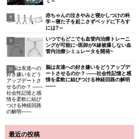
て～
赤ちゃんの泣きやみと寝かしつけの科
学～寝た子を起こさずベッドに下ろす
には?～
いつでもどこでも血管内治療トレーニ
ングが可能に~医師がX線被爆しない血
管内治療シミュレータを開発~
脳は友達への好き嫌いをどうアップデ
ートさせるのか？ ――社会性記憶と感
情を柔軟に結びつける神経回路の解明
――
最近の投稿