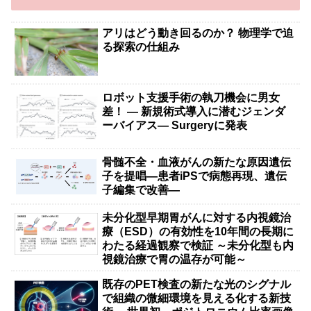
アリはどう動き回るのか？ 物理学で迫
る探索の仕組み
ロボット支援手術の執刀機会に男女
差！ — 新規術式導入に潜むジェンダ
ーバイアス— Surgeryに発表
骨髄不全・血液がんの新たな原因遺伝
子を提唱―患者iPSで病態再現、遺伝
子編集で改善―
未分化型早期胃がんに対する内視鏡治
療（ESD）の有効性を10年間の長期に
わたる経過観察で検証 ～未分化型も内
視鏡治療で胃の温存が可能～
既存のPET検査の新たな光のシグナル
で組織の微細環境を見える化する新技