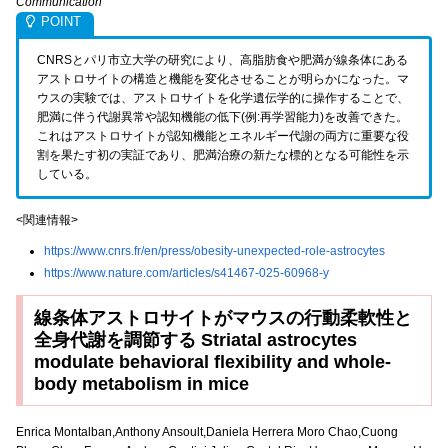
Communication
CNRSとパリ市立大学の研究により、高脂肪食や肥満が線条体にある
アストロサイトの構造と機能を変化させることが明らかになった。マ
ウスの実験では、アストロサイトを化学遺伝学的に操作することで、
肥満に伴う代謝異常や認知機能の低下(例:再学習能力)を改善できた。
これはアストロサイトが認知機能とエネルギー代謝の両方に重要な役
割を果たす初の実証であり、肥満治療の新たな標的となる可能性を示
している。
<関連情報>
https://www.cnrs.fr/en/press/obesity-unexpected-role-astrocytes
https://www.nature.com/articles/s41467-025-60968-y
線条体アストロサイトがマウスの行動柔軟性と
全身代謝を調節する Striatal astrocytes
modulate behavioral flexibility and whole-
body metabolism in mice
Enrica Montalban,Anthony Ansoult,Daniela Herrera Moro Chao,Cuong