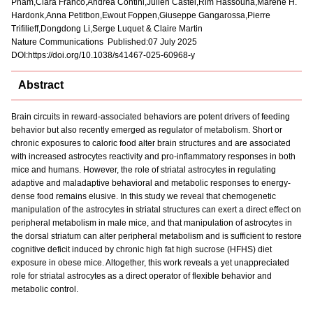
Pham,Clara Franco,Andrea Contini,Julien Castel,Rim Hassouna,Marene H.
Hardonk,Anna Petitbon,Ewout Foppen,Giuseppe Gangarossa,Pierre
Trifilieff,Dongdong Li,Serge Luquet & Claire Martin
Nature Communications Published:07 July 2025
DOI:
https://doi.org/10.1038/s41467-025-60968-y
Abstract
Brain circuits in reward-associated behaviors are potent drivers of feeding
behavior but also recently emerged as regulator of metabolism. Short or
chronic exposures to caloric food alter brain structures and are associated
with increased astrocytes reactivity and pro-inflammatory responses in both
mice and humans. However, the role of striatal astrocytes in regulating
adaptive and maladaptive behavioral and metabolic responses to energy-
dense food remains elusive. In this study we reveal that chemogenetic
manipulation of the astrocytes in striatal structures can exert a direct effect on
peripheral metabolism in male mice, and that manipulation of astrocytes in
the dorsal striatum can alter peripheral metabolism and is sufficient to restore
cognitive deficit induced by chronic high fat high sucrose (HFHS) diet
exposure in obese mice. Altogether, this work reveals a yet unappreciated
role for striatal astrocytes as a direct operator of flexible behavior and
metabolic control.