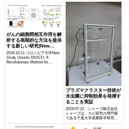
がんの細胞間相互作用を解
析する画期的な方法を提供
する新しい研究(New
Study Unveils DIISCO: A
2024-10-11 コロンビア大学New
Revolutionary Method for
Study Unveils DIISCO: A
Revolutionary Method for
Analyzing Dynamic
Analyzing...
Intercellular Interactions
in Cancer)
プラズマクラスター技術が
水虫菌に抑制効果を発揮す
ることを実証
2019-07-22 シャープ株式会社
シャープは、カビ研究の専門家
である千葉大学真菌医学研究セ
ンター矢口准教授の監修の下、
カビ試験装置※2(イオン濃度約