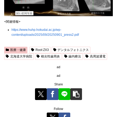
<関連情報>
https://www.huhp.hokudai.ac.jp/wp-
content/uploads/2025/09/20250901_press2.pdf
医療・健康
Root ZX3
デンタルフォトニクス
北海道大学病院
根尖性歯周炎
歯内療法
高周波通電
ad
ad
Share
Follow