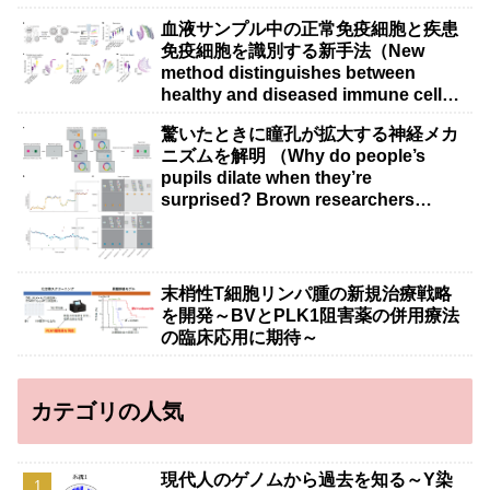
血液サンプル中の正常免疫細胞と疾患
免疫細胞を識別する新手法（New
method distinguishes between
healthy and diseased immune cells
in blood samples）
驚いたときに瞳孔が拡大する神経メカ
ニズムを解明 （Why do people’s
pupils dilate when they’re
surprised? Brown researchers
explain）
末梢性T細胞リンパ腫の新規治療戦略
を開発～BVとPLK1阻害薬の併用療法
の臨床応用に期待～
カテゴリの人気
現代人のゲノムから過去を知る～Y染