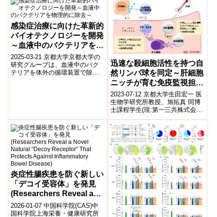
足に生じた麻痺の回復を早める
ことがわかりました。
感染症治療に向けた革新的
バイオテクノロジーを開発
～血液中のバクテリアを物
理的に除去～
2025-03-21 京都大学​京都大学の
迅速な殺細胞活性を持つ自
研究グループは、血液中のバク
然リンパ球を同定～肝細胞
テリアを体外の循環装置で除去
する技術「Collectron」を開発し
ニッチが育む免疫監視担当
ました。​この技術は、...
細胞～
2023-07-12 京都大学生田宏一 医
生物学研究所教授、旭拓真 同博
士課程学生(現:第一三共株式会
社)らの研究グループは、標的細
胞を迅速に殺傷する自然リン
パ...
炎症性腸疾患を防ぐ新しい
「デコイ受容体」を発見
(Researchers Reveal a
Novel Natural “Decoy
2026-01-07 中国科学院(CAS)中
Receptor” That Protects
国科学院上海栄養・健康研究所