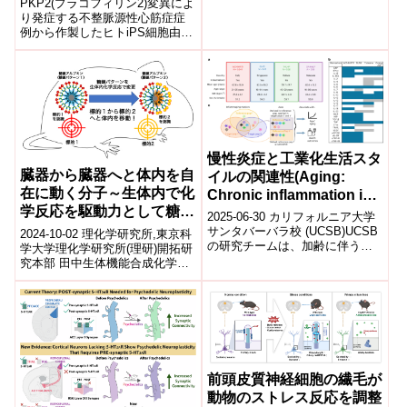
PKP2(プラコフィリン2)変異によ
により解明
り発症する不整脈源性心筋症症
例から作製したヒトiPS細胞由来
分化心筋細胞を用いてヒト疾患
モデルを確立し、PKP2遺伝子変
異がデスモゾーム(介在板)形成異
常に関与することを見いだし
た。アデノ随伴ウイルスを用い
たPKP2遺伝子補充により、細胞
と細胞をつなぐデスモゾームが
回復する過程を可視化し、心筋
慢性炎症と工業化生活スタ
細胞の収縮力が改善することを
臓器から臓器へと体内を自
イルの関連性(Aging:
明らかにした。
在に動く分子～生体内で化
Chronic inflammation is
学反応を駆動力として糖鎖
associated with
2025-06-30 カリフォルニア大学
の認識を変える～
industrialized lifestyles)
サンタバーバラ校 (UCSB)UCSB
2024-10-02 理化学研究所,東京科
の研究チームは、加齢に伴う慢
学大学理化学研究所(理研)開拓研
性炎症(炎症老化)が普遍的現象で
究本部 田中生体機能合成化学研
はなく、主に工業化社会...
究室の田中 克典 主任研究員(東
京科学大学(研究当時:東...
前頭皮質神経細胞の繊毛が
動物のストレス反応を調整