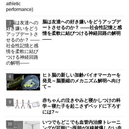
脳は友達への好き嫌いをどうアップデ
ートさせるのか？ ――社会性記憶と感
情を柔軟に結びつける神経回路の解明
――
ヒト脳の新しい加齢バイオマーカーを
発見～脳萎縮のメカニズム解明へ向け
て～
赤ちゃんの泣きやみと寝かしつけの科
学～寝た子を起こさずベッドに下ろす
には?～
いつでもどこでも血管内治療トレーニ
ングが可能に~医師がX線被爆しない血