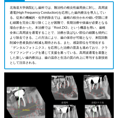
北海道大学病院むし歯科では、難治性の根尖性歯周炎に対し、高周波
通電(High Frequency Conduction)を応用した歯内療法を導入してい
る。従来の機械的・化学的除去では、歯根の枝分かれや細い空隙に潜
む細菌を完全に取り除くことが困難で、長期治療や抜歯が必要となる
場合が多かった。本治療では「Root ZX3」という機器を用い、歯根
全体に高周波を通電することで、治療が及ばない部位の細菌も焼灼に
より除去できる。この方法により、歯の保存が可能となり、来院回数
削減や患者負担の軽減も期待される。また、感染部位を可視化する
「デンタルフォトニクス」を応用した治療の普及も進めており、クラ
ウドファンディングを通じて支援を募っている。高周波通電を基盤と
した新しい歯内療法は、歯の温存と生活の質の向上に寄与する新技術
として注目される。