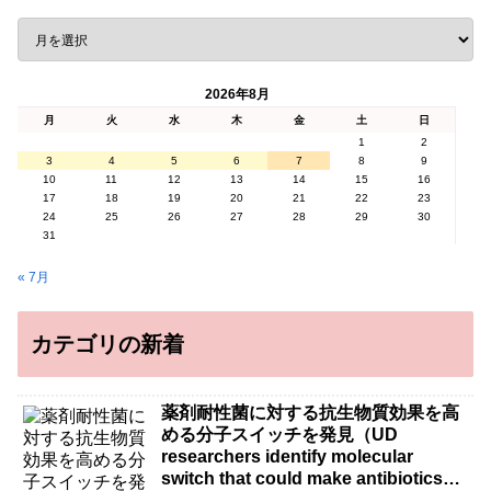
2026年8月
月
火
水
木
金
土
日
1
2
3
4
5
6
7
8
9
10
11
12
13
14
15
16
17
18
19
20
21
22
23
24
25
26
27
28
29
30
31
« 7月
カテゴリの新着
薬剤耐性菌に対する抗生物質効果を高
める分子スイッチを発見（UD
researchers identify molecular
switch that could make antibiotics