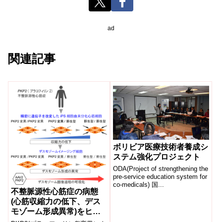
ad
関連記事
ボリビア医療技術者養成シ
ステム強化プロジェクト
ODA(Project of strengthening the
pre-service education system for
co-medicals) 国...
不整脈源性心筋症の病態
(心筋収縮力の低下、デス
モゾーム形成異常)をヒト
iPS細胞由来分化心筋細胞