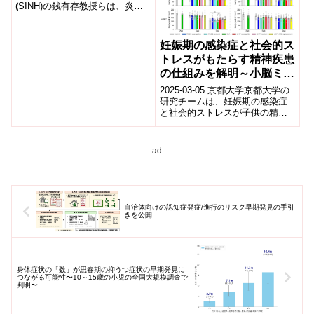
(SINH)の銭有存教授らは、炎症
Against Inflammatory
性腸疾患(IBD)を抑制する新規の
Bowel Disease)
自然型「デコイ受容体...
妊娠期の感染症と社会的ス
トレスがもたらす精神疾患
の仕組みを解明～小脳ミク
ログリア抑制で精神疾患様
2025-03-05 京都大学​京都大学の
行動異常回復に成功～
研究チームは、妊娠期の感染症
と社会的ストレスが子供の精神
疾患リスクに与える影響を解明
しました。​マウスモデルを用い
た研...
ad
自治体向けの認知症発症/進行のリスク早期発見の手引
きを公開
身体症状の「数」が思春期の抑うつ症状の早期発見に
つながる可能性〜10～15歳の小児の全国大規模調査で
判明〜