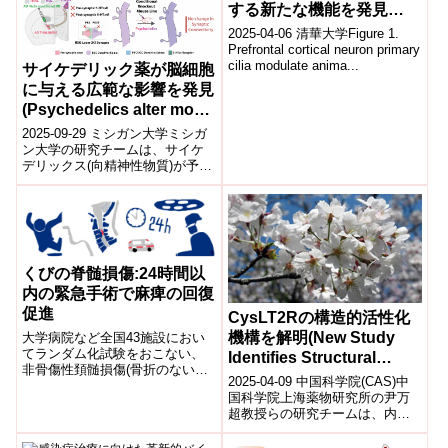
する新たな機能を発見
(Song-Hai Shi’s group
2025-04-06 清華大学Figure 1.
reveals novel function of
Prefrontal cortical neuron primary
cilia modulate anima...
prefrontal cortical neuron
サイケデリック薬が脳細胞
primary cilia in
に与える広範な影響を発見
modulating animal
(Psychedelics alter more
stress)
brain cells than
2025-09-29 ミシガン大学ミシガ
expected)
ン大学の研究チームは、サイケ
デリックス(向精神性物質)が予想
以上に多くのニューロンに影響
を与えることを示す研究成果を
発表...
くびの脊髄損傷:24時間以
内の緊急手術で麻痺の回復
促進
CysLT2Rの構造的活性化
機構を解明(New Study
大学病院など全国43施設におい
てランダム化試験をおこない、
Identifies Structural
非骨傷性頚髄損傷(骨折のない頚
Basis of CysLT2R
2025-04-09 中国科学院(CAS)​中
髄損傷)に対する早期手術の有効
Activation by LTD4)
国科学院上海薬物研究所の尹万
性を調査しました。24時間以内
超教授らの研究チームは、内因
の早期手術は、待機的におこな
性リガンドであるロイコトリエ
う受傷2週以降の手術に比べ、手
ンD4(LTD4)と結合した際...