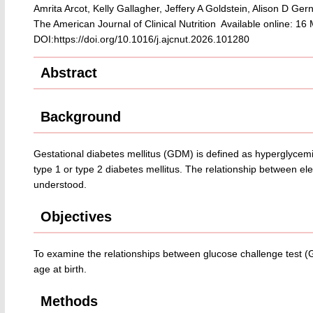
Amrita Arcot, Kelly Gallagher, Jeffery A Goldstein, Alison D Ger
The American Journal of Clinical Nutrition Available online: 1
DOI:https://doi.org/10.1016/j.ajcnut.2026.101280
Abstract
Background
Gestational diabetes mellitus (GDM) is defined as hyperglycemi
type 1 or type 2 diabetes mellitus. The relationship between 
understood.
Objectives
To examine the relationships between glucose challenge test (
age at birth.
Methods