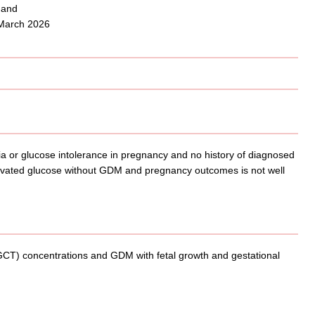
nand
6 March 2026
a or glucose intolerance in pregnancy and no history of diagnosed
elevated glucose without GDM and pregnancy outcomes is not well
GCT) concentrations and GDM with fetal growth and gestational