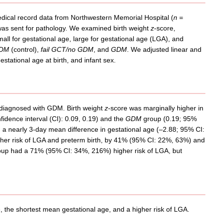
dical record data from Northwestern Memorial Hospital (
n
=
as sent for pathology. We examined birth weight
z
-score,
small for gestational age, large for gestational age (LGA), and
GDM
(control),
fail GCT/no GDM
, and
GDM
. We adjusted linear and
stational age at birth, and infant sex.
 diagnosed with GDM. Birth weight
z
-score was marginally higher in
dence interval (CI): 0.09, 0.19) and the
GDM
group (0.19; 95%
a nearly 3-day mean difference in gestational age (‒2.88; 95% CI:
her risk of LGA and preterm birth, by 41% (95% CI: 22%, 63%) and
up had a 71% (95% CI: 34%, 216%) higher risk of LGA, but
, the shortest mean gestational age, and a higher risk of LGA.