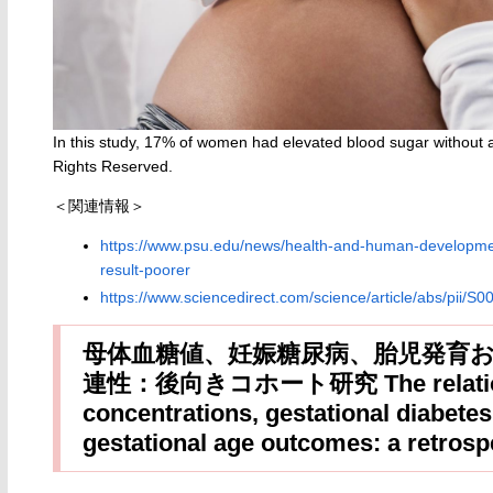
In this study, 17% of women had elevated blood sugar without a
Rights Reserved.
＜関連情報＞
https://www.psu.edu/news/health-and-human-developmen
result-poorer
https://www.sciencedirect.com/science/article/abs/pii/
母体血糖値、妊娠糖尿病、胎​​児発
連性：後向きコホート研究 The relationshi
concentrations, gestational diabetes
gestational age outcomes: a retrosp