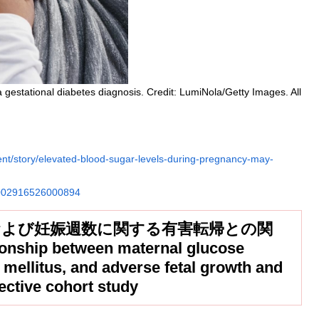
 gestational diabetes diagnosis. Credit: LumiNola/Getty Images. All
t/story/elevated-blood-sugar-levels-during-pregnancy-may-
S0002916526000894
育および妊娠週数に関する有害転帰との関
p between maternal glucose
 mellitus, and adverse fetal growth and
ective cohort study