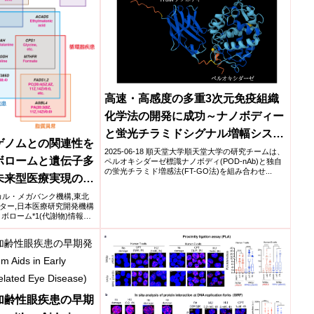
高速・高感度の多重3次元免疫組織
化学法の開発に成功～ナノボディー
と蛍光チラミドシグナル増幅システ
ゲノムとの関連性を
ムによる3次元免疫組織化学法～
2025-06-18 順天堂大学順天堂大学の研究チームは、
ボロームと遺伝子多
ペルオキシダーゼ標識ナノボディ(POD-nAb)と独自
の蛍光チラミド増感法(FT-GO法)を組み合わせ...
未来型医療実現のカ
ディカル・メガバンク機構,東北
ター,日本医療研究開発機構
ボローム*1(代謝物)情報と
加齢性眼疾患の早期