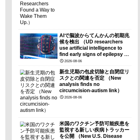
AIで脳波からてんかんの初期兆
候を検出 （UD researchers
use artificial intelligence to
find early signs of epilepsy in
brain-wave recordings）
2026-08-06
新生児期の包皮切除と自閉症リ
スクとの関連を否定 （New
analysis finds no
circumcision-autism link）
2026-08-06
米国のワクチン予防可能疾患を
監視する新しい疾病トラッカー
を公開 （New U.S. Disease