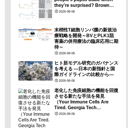
they’re surprised? Brown
researchers explain）
2026-08-06
末梢性T細胞リンパ腫の新規治
療戦略を開発～BVとPLK1阻
害薬の併用療法の臨床応用に期
待～
2026-08-06
ヒト胚モデル研究のガバナンス
を考える ―日本の新指針と国
際ガイドラインの比較から―
2026-08-06
老化した免疫細胞の機能を回復
させる新たな手法を発見
（Your Immune Cells Are
Tired. Georgia Tech
Researchers Found a Way to
2026-08-06
Wake Them Up.）