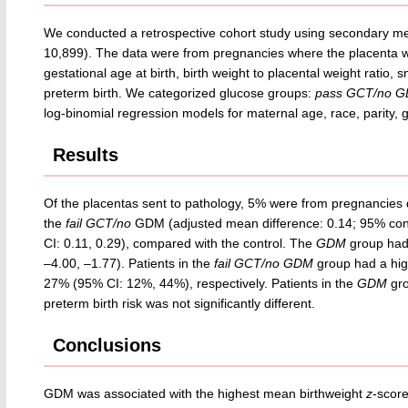
We conducted a retrospective cohort study using secondary me
10,899). The data were from pregnancies where the placenta w
gestational age at birth, birth weight to placental weight ratio, 
preterm birth. We categorized glucose groups:
pass GCT/no 
log-binomial regression models for maternal age, race, parity, ge
Results
Of the placentas sent to pathology, 5% were from pregnancies
the
fail GCT/no
GDM (adjusted mean difference: 0.14; 95% confi
CI: 0.11, 0.29), compared with the control. The
GDM
group had 
‒4.00, ‒1.77). Patients in the
fail GCT/no GDM
group had a hig
27% (95% CI: 12%, 44%), respectively. Patients in the
GDM
gro
preterm birth risk was not significantly different.
Conclusions
GDM was associated with the highest mean birthweight
z
-score