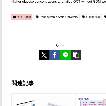
Higher glucose concentrations and failed GCT without GDM were
医療・健康
Pennsylvania State University
妊娠糖尿病
Share
関連記事