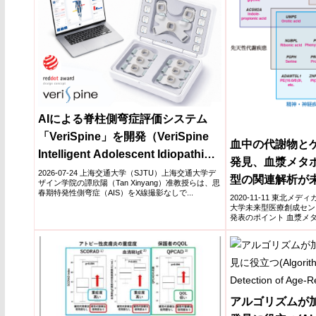
AIによる脊柱側弯症評価システム
「VeriSpine」を開発（VeriSpine
血中の代謝物と
Intelligent Adolescent Idiopathic
発見、血漿メタ
Scoliosis Assessment System）
2026-07-24 上海交通大学（SJTU）上海交通大学デ
型の関連解析が
ザイン学院の譚欣陽（Tan Xinyang）准教授らは、思
春期特発性側弯症（AIS）をX線撮影なしで...
ギに
2020-11-11 東北メ
大学未来型医療創成セン
発表のポイント 血漿メタ
遺...
アルゴリズムが