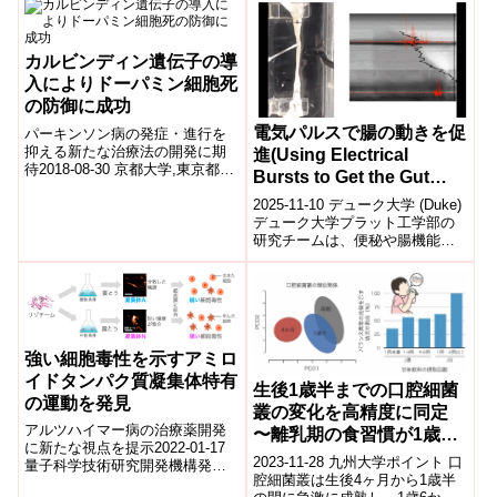
医...
カルビンディン遺伝子の導
入によりドーパミン細胞死
の防御に成功
電気パルスで腸の動きを促
パーキンソン病の発症・進行を
抑える新たな治療法の開発に期
進(Using Electrical
待2018-08-30 京都大学,東京都医
Bursts to Get the Gut
学総合研究所,量子科学技術研究
Moving)
開発機構概要パーキンソン病
2025-11-10 デューク大学 (Duke)
が、中...
デューク大学プラット工学部の
研究チームは、便秘や腸機能障
害を改善するために、電気刺激
を用いて腸の蠕動運動を回復
さ...
強い細胞毒性を示すアミロ
イドタンパク質凝集体特有
⽣後1歳半までの口腔細菌
の運動を発見
叢の変化を⾼精度に同定
アルツハイマー病の治療薬開発
〜離乳期の⾷習慣が1歳6
に新たな視点を提示2022-01-17
か⽉児の⼝腔細菌叢形成に
2023-11-28 九州⼤学ポイント ⼝
量子科学技術研究開発機構​​発表
影響することが明らかに〜
腔細菌叢は⽣後4ヶ⽉から1歳半
のポイント アルツハイマー病な