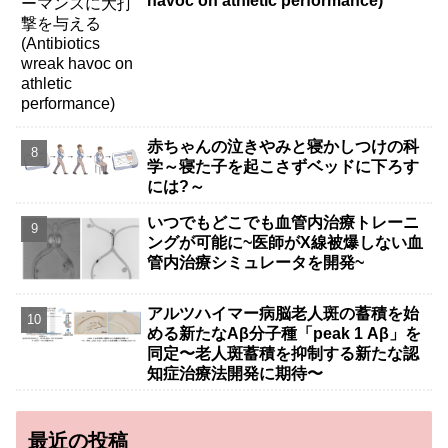
havoc on athletic performance)
赤ちゃんの泣きやみと寝かしつけの科
学～寝た子を起こさずベッドに下ろす
には?～
いつでもどこでも血管内治療トレーニ
ングが可能に~医師がX線被爆しない血
管内治療シミュレータを開発~
アルツハイマー病脳老人斑の蓄積を始
める新たなAβ分子種「peak 1 Aβ」を
同定〜老人斑蓄積を抑制する新たな認
知症治療法開発に期待〜
最近の投稿