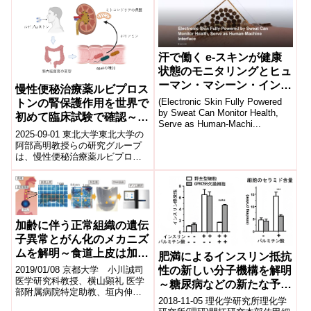
れた...
汗で働く e-スキンが健康
状態のモニタリングとヒュ
ーマン・マシーン・インタ
慢性便秘治療薬ルビプロス
ーフェースの役割を担う
(Electronic Skin Fully Powered
トンの腎保護作用を世界で
by Sweat Can Monitor Health,
初めて臨床試験で確認～腸
Serve as Human-Machi...
内細菌叢の改善でミトコン
2025-09-01 東北大学東北大学の
ドリア機能が向上～
阿部高明教授らの研究グループ
は、慢性便秘治療薬ルビプロス
トンに腎保護作用があること
を、世界で初めて臨床試験で確
認しました...
加齢に伴う正常組織の遺伝
子異常とがん化のメカニズ
ムを解明～食道上皮は加齢
肥満によるインスリン抵抗
に伴いがん遺伝子の変異を
性の新しい分子機構を解明
2019/01/08 京都大学 小川誠司
獲得した細胞で再構築され
医学研究科教授、横山顕礼 医学
～糖尿病などの新たな予
部附属病院特定助教、垣内伸之
る～
防・治療法に貢献～
2018-11-05 理化学研究所理化学
医学研究科研究員、吉里哲一 同