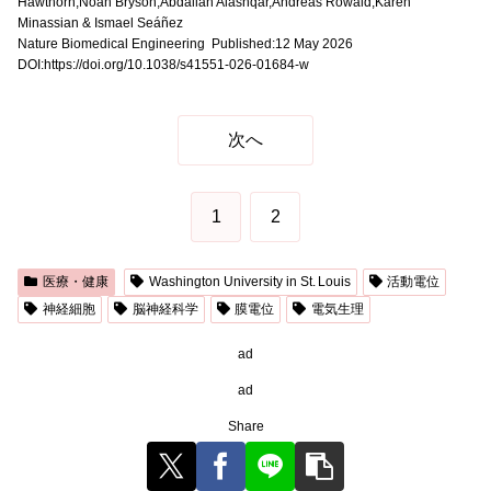
Hawthorn,Noah Bryson,Abdallah Alashqar,Andreas Rowald,Karen
Minassian & Ismael Seáñez
Nature Biomedical Engineering Published:12 May 2026
DOI:https://doi.org/10.1038/s41551-026-01684-w
次へ
1
2
医療・健康
Washington University in St. Louis
活動電位
神経細胞
脳神経科学
膜電位
電気生理
ad
ad
Share