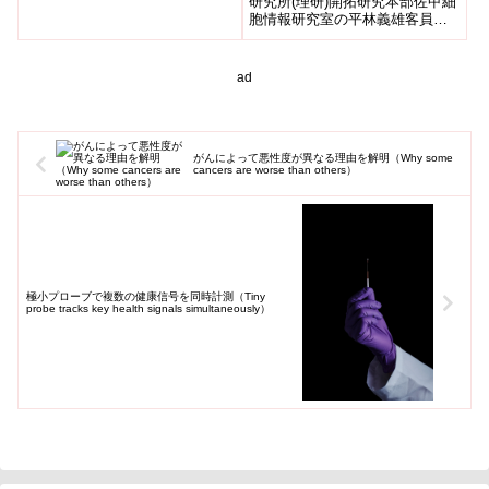
研究所(理研)開拓研究本部佐甲細
助教、武藤学 同教授、宮野悟...
胞情報研究室の平林義雄客員主
幹研究員、脳神経科学研究セン
ター神経細胞動態研究チームの
金然...
ad
がんによって悪性度が異なる理由を解明（Why some
cancers are worse than others）
極小プローブで複数の健康信号を同時計測（Tiny
probe tracks key health signals simultaneously）