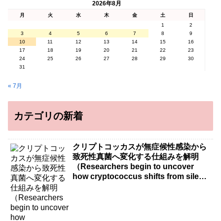
2026年8月
月
火
水
木
金
土
日
1
2
3
4
5
6
7
8
9
10
11
12
13
14
15
16
17
18
19
20
21
22
23
24
25
26
27
28
29
30
31
« 7月
カテゴリの新着
クリプトコッカスが無症候性感染から
致死性真菌へ変化する仕組みを解明
（Researchers begin to uncover
how cryptococcus shifts from silent
infection to killer fungus）