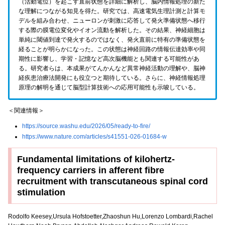
（活動電位）を起こす直前状態を詳細に解析し、脳内情報処理の新た
な理解につながる知見を得た。研究では、高速電気生理計測と計算モ
デルを組み合わせ、ニューロンが刺激に応答して発火準備状態へ移行
する際の膜電位変化やイオン流動を解析した。その結果、神経細胞は
単純に閾値到達で発火するのではなく、発火直前に特有の準備状態を
経ることが明らかになった。この状態は神経回路の情報伝達効率や同
期性に影響し、学習・記憶など高次脳機能とも関連する可能性があ
る。研究者らは、本成果がてんかんなど異常神経活動の理解や、脳神
経疾患治療法開発にも役立つと期待している。さらに、神経情報処理
原理の解明を通じて脳型計算技術への応用可能性も示唆している。
＜関連情報＞
https://source.washu.edu/2026/05/ready-to-fire/
https://www.nature.com/articles/s41551-026-01684-w
Fundamental limitations of kilohertz-
frequency carriers in afferent fibre
recruitment with transcutaneous spinal cord
stimulation
Rodolfo Keesey,Ursula Hofstoetter,Zhaoshun Hu,Lorenzo Lombardi,Rachel