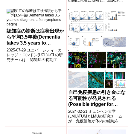
の間に急激に成熟し、1歳6か⽉
どの神経変性疾患1)の原因と考...
児ですでに成⼈の⼝腔細菌叢の
⼟台が形成されていた。 ⽢味
飲...
認知症の診断は症状出現か
ら平均3.5年後(Dementia
takes 3.5 years to
diagnose after symptoms
2025-07-29 ユニバーシティ・カ
begin)
レッジ・ロンドン(UCL)UCLの研
究チームは、認知症の初期症状
から診断までに平均3.5年かかる
ことを、13件の国際研究...
自己免疫疾患の引き金にな
る可能性が発見される
(Possible trigger for
autoimmune diseases
2024-02-21 ミュンヘン大学
discovered)
(LMU)TUMとLMUの研究チーム
が、免疫細胞が体内の組織を攻
撃しないように学ぶメカニズム
を解明しました。新たに発見さ