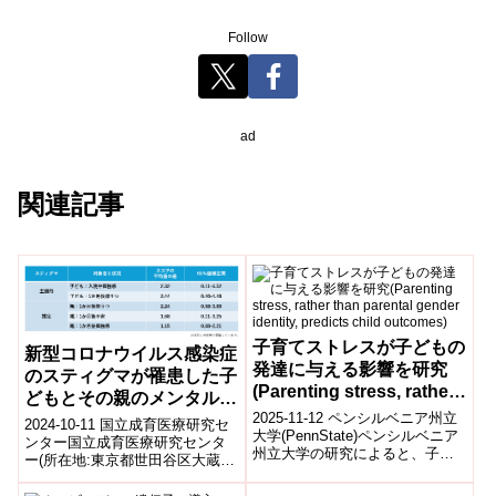
Follow
ad
関連記事
子育てストレスが子どもの
新型コロナウイルス感染症
発達に与える影響を研究
のスティグマが罹患した子
(Parenting stress, rather
どもとその親のメンタルヘ
than parental gender
2025-11-12 ペンシルベニア州立
ルスに与える影響を調査
2024-10-11 国立成育医療研究セ
identity, predicts child
大学(PennState)ペンシルベニア
～退院1か月後にもネガテ
ンター国立成育医療研究センタ
州立大学の研究によると、子ど
outcomes)
ー(所在地:東京都世田谷区大蔵、
ィブな影響を残す可能性を
もの精神的健康を左右する主な
理事長:五十嵐隆)総合診療部の飯
示唆～
要因は、親がトランスジェ...
島弘之、窪田満、および社会