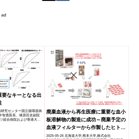
ad
重要なキーとなる出
性
循環器病研究センター国立循環器病
廃棄血液から再生医療に重要な血小
田中智貴医長、猪原匡史副院
板溶解物の製造に成功～廃棄予定の
ツ総合病院および香港大学
血液フィルターから作製したヒト血
小板溶解物が幹細胞培養の新たな選
2025-05-26 北海道大学,熊本大学,株式会社