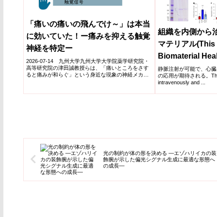
「痛いの痛いの飛んでけ～」は本当
組織を内側から
に効いていた！ー痛みを抑える触覚
マテリアル(This G
神経を特定ー
Biomaterial Hea
2026-07-14 九州大学九州大学大学院薬学研究院・
the Inside Out)
高等研究院の津田誠教授らは、「痛いところをさす
静脈注射が可能で、心臓
ると痛みが和らぐ」という身近な現象の神経メカニ
の応用が期待される。The mate
ズムを解明し...
intravenously and ...
光の制約が体の形を決める ―エゾハリイカの装
飾腕が示した偏光シグナル生成に最適な形態へ
の成長―