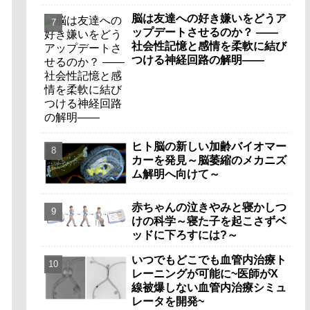
脳は友達への好き嫌いをどうア
ップデートさせるのか？ ――
社会性記憶と感情を柔軟に結び
つける神経回路の解明――
ヒト脳の新しい加齢バイオマー
カーを発見～脳萎縮のメカニズ
ム解明へ向けて～
赤ちゃんの泣きやみと寝かしつ
けの科学～寝た子を起こさずベ
ッドに下ろすには?～
いつでもどこでも血管内治療ト
レーニングが可能に~医師がX
線被爆しない血管内治療シミュ
レータを開発~