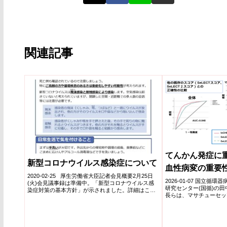
関連記事
てんかん発症に
新型コロナウイルス感染症について
血性病変の重要
2020-02-25 厚生労働省大臣記者会見概要2月25日
2026-01-07 国立
(火)会見議事録は準備中。「新型コロナウイルス感
研究センター(国循)の
染症対策の基本方針」が示されました。詳細はこち
長らは、マサチューセッ
らを...
との国際...