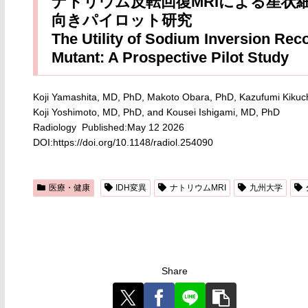
ナトリウム反転回復MRIによる星状
向きパイロット研究
The Utility of Sodium Inversion Rec
Mutant: A Prospective Pilot Study
Koji Yamashita, MD, PhD, Makoto Obara, PhD, Kazufumi Kikuc
Koji Yoshimoto, MD, PhD, and Kousei Ishigami, MD, PhD
Radiology Published:May 12 2026
DOI:https://doi.org/10.1148/radiol.254090
医療・健康
IDH変異
ナトリウムMRI
九州大学
Share