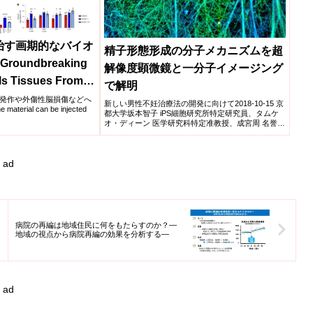
治す画期的なバイオ
精子形態形成の分子メカニズムを超
roundbreaking
解像度顕微鏡と一分子イメージング
ls Tissues From
で解明
発作や外傷性脳損傷などへ
新しい男性不妊治療法の開発に向けて2018-10-15 京
rial can be injected
都大学坂本智子 iPS細胞研究所特定研究員、タムケ
オ・ディーン 医学研究科特定准教授、成宮周 名誉教
授...
ad
病院の再編は地域住民に何をもたらすのか？―
地域の視点から病院再編の効果を分析する―
ad