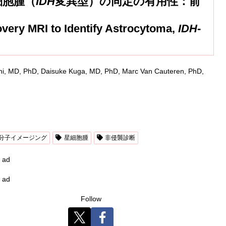
細胞腫（
IDH
変異型）の同定の有用性：前
overy MRI to Identify Astrocytoma,
IDH
-
hi, MD, PhD, Daisuke Kuga, MD, PhD, Marc Van Cauteren, PhD,
分子イメージング
星細胞腫
非侵襲診断
ad
ad
Follow