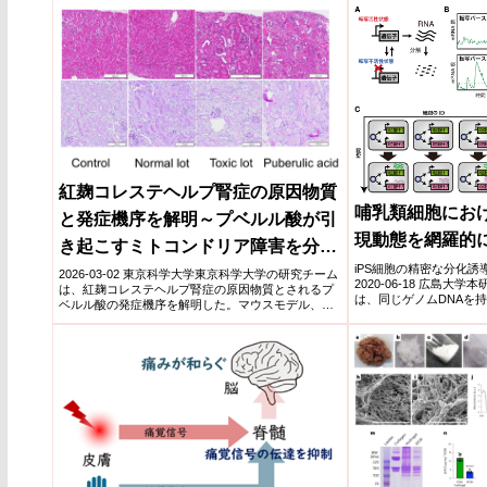
紅麹コレステヘルプ腎症の原因物質
哺乳類細胞にお
と発症機序を解明～プベルル酸が引
現動態を網羅的に
き起こすミトコンドリア障害を分子
iPS細胞の精密な分化
レベルで実証～
2026-03-02 東京科学大学東京科学大学の研究チーム
2020-06-18 広島大
は、紅麹コレステヘルプ腎症の原因物質とされるプ
は、同じゲノムDNAを
ベルル酸の発症機序を解明した。マウスモデル、ヒ
胞種間でも...
ト腎由来初...