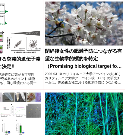
閉経後女性の肥満予防につながる有
望な生物学的標的を特定
ける突発的遺伝子発
（Promising biological target for
決定!!
obesity prevention among
2026-03-10 カリフォルニア大学アーバイン校(UCI)
誘導法確立に繋がる可能性
カリフォルニア大学アーバイン校（UCI）の研究チ
学本研究成果のポイント 細胞
postmenopausal women
ームは、閉経後女性における肥満予防につながる可
持ち、同じ環境にいる同一細
能性...
identified）