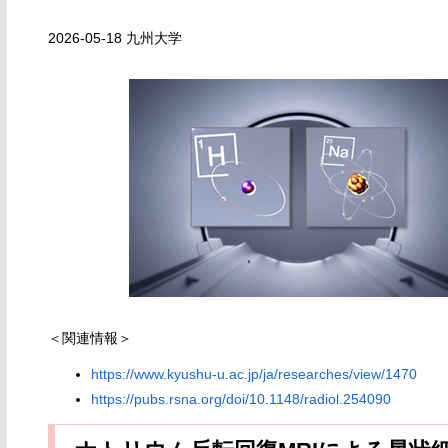
2026-05-18 九州大学
＜関連情報＞
https://www.kyushu-u.ac.jp/ja/researches/view/1470
https://pubs.rsna.org/doi/10.1148/radiol.254090