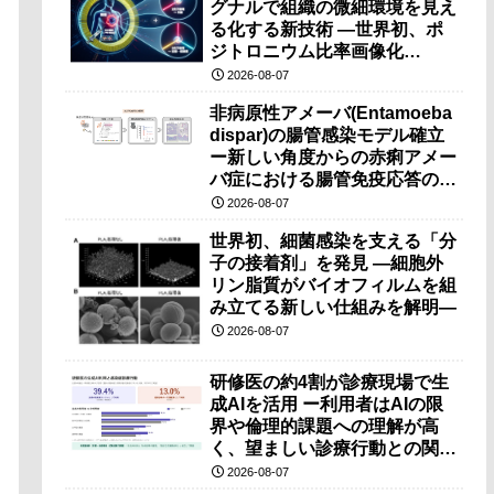
グナルで組織の微細環境を見え
る化する新技術 ―世界初、ポ
ジトロニウム比率画像化
（PRI）の原理検証に成功―
2026-08-07
非病原性アメーバ(Entamoeba
dispar)の腸管感染モデル確立
ー新しい角度からの赤痢アメー
バ症における腸管免疫応答の理
解に期待ー
2026-08-07
世界初、細菌感染を支える「分
子の接着剤」を発見 ―細胞外
リン脂質がバイオフィルムを組
み立てる新しい仕組みを解明―
2026-08-07
研修医の約4割が診療現場で生
成AIを活用 ー利用者はAIの限
界や倫理的課題への理解が高
く、望ましい診療行動との関連
も確認ー
2026-08-07