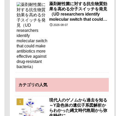
薬剤耐性菌に対する抗生物質効
果を高める分子スイッチを発見
（UD researchers identify
molecular switch that could
make antibiotics more
2026-08-07
effective against drug-
resistant bacteria）
カテゴリの人気
現代人のゲノムから過去を知る
～Y染色体の遺伝子系図解析か
らわかった縄文時代晩期から弥
生時代に…