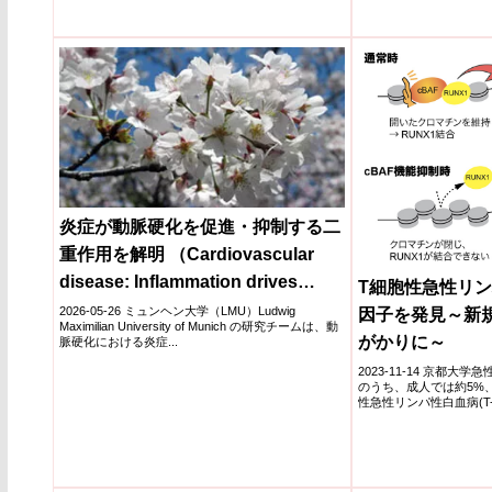
炎症が動脈硬化を促進・抑制する二
重作用を解明 （Cardiovascular
disease: Inflammation drives
T細胞性急性リ
atherosclerosis – and may also
2026-05-26 ミュンヘン大学（LMU）Ludwig
因子を発見～新
Maximilian University of Munich の研究チームは、動
help limit it）
がかりに～
脈硬化における炎症...
2023-11-14 京都
のうち、成人では約5%、
性急性リンパ性白血病(T-A