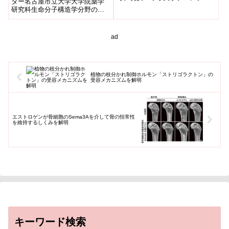
ター名古屋市立大学大学院薬学
アバイオサイエンス学科の石川
研究科生命分子構造学分野の加
聖人准教授と名古屋大学大学院
藤晃一教授（ExCELLS/分子研）
工学...
と大阪大学大学院工学研究科の
内...
ad
植物の枝分かれ制御ホルモン「ストリゴラクトン」の
受容メカニズムを解明
エストロゲンが骨細胞のSema3Aを介して骨の恒常性
を維持するしくみを解明
キーワード検索