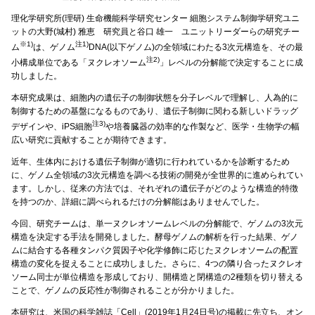
理化学研究所(理研) 生命機能科学研究センター 細胞システム制御学研究ユニ
ットの大野(城村) 雅恵 研究員と谷口 雄一 ユニットリーダーらの研究チー
※1)
注1)
ム
は、ゲノム
DNA(以下ゲノム)の全領域にわたる3次元構造を、その最
注2)
小構成単位である「ヌクレオソーム
」レベルの分解能で決定することに成
功しました。
本研究成果は、細胞内の遺伝子の制御状態を分子レベルで理解し、人為的に
制御するための基盤になるものであり、遺伝子制御に関わる新しいドラッグ
注3)
デザインや、iPS細胞
や培養臓器の効率的な作製など、医学・生物学の幅
広い研究に貢献することが期待できます。
近年、生体内における遺伝子制御が適切に行われているかを診断するため
に、ゲノム全領域の3次元構造を調べる技術の開発が全世界的に進められてい
ます。しかし、従来の方法では、それぞれの遺伝子がどのような構造的特徴
を持つのか、詳細に調べられるだけの分解能はありませんでした。
今回、研究チームは、単一ヌクレオソームレベルの分解能で、ゲノムの3次元
構造を決定する手法を開発しました。酵母ゲノムの解析を行った結果、ゲノ
ムに結合する各種タンパク質因子や化学修飾に応じたヌクレオソームの配置
構造の変化を捉えることに成功しました。さらに、4つの隣り合ったヌクレオ
ソーム同士が単位構造を形成しており、開構造と閉構造の2種類を切り替える
ことで、ゲノムの反応性が制御されることが分かりました。
本研究は、米国の科学雑誌「Cell」(2019年1月24日号)の掲載に先立ち、オン