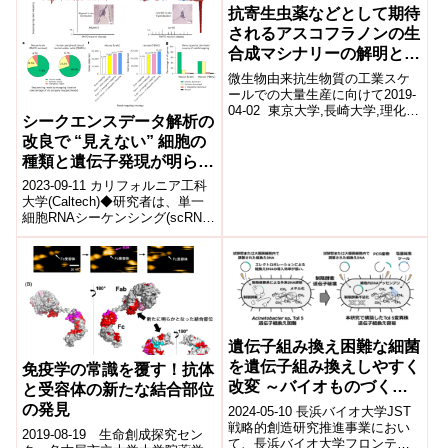
抗寄生虫薬などとして期待
されるアスコフラノンの生
合成マシナリーの解明と
選択的大量生産系の構築に
微生物由来抗生物質の工業スケ
成功
ールでの大量生産に向けて2019-
04-02 東京大学,長崎大学,理化学
シークエンスデータ解析の
研究所,キッコーマン株式会社,科
改良で “見えない” 細胞の
学技術振興機構ポイント 抗...
種類と遺伝子発現が明らか
になる(“Invisible” Cell
2023-09-11 カリフォルニア工科
Types and Gene
大学(Caltech)◆研究者は、単一
細胞RNAシーケンシング(scRNA-
Expression Revealed
seq)分析の改善を通じて、従来
with Sequencing Data
見落とされて...
Analysis Improvement)
遺伝子組み換え困難な細菌
を遺伝子組み換えしやすく
免疫学の常識を覆す！抗体
改変 ～バイオものづくり
と受容体の新たな結合部位
への応用に期待～
の発見
2024-05-10 長浜バイオ大学JST
戦略的創造研究推進事業におい
2019-08-19 生命創成探究セン
て、長浜バイオ大学フロンティ