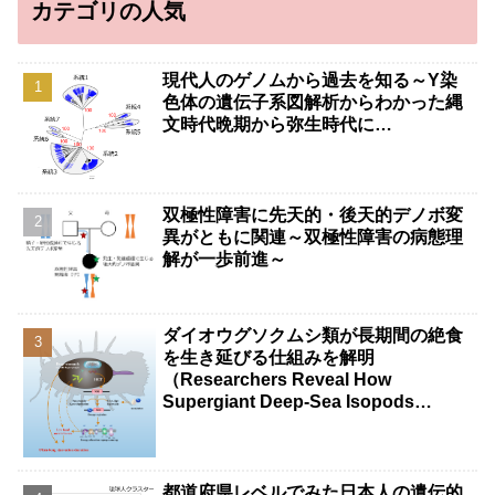
カテゴリの人気
現代人のゲノムから過去を知る～Y染
色体の遺伝子系図解析からわかった縄
文時代晩期から弥生時代に…
双極性障害に先天的・後天的デノボ変
異がともに関連～双極性障害の病態理
解が一歩前進～
ダイオウグソクムシ類が長期間の絶食
を生き延びる仕組みを解明
（Researchers Reveal How
Supergiant Deep-Sea Isopods
Survive Years Without Food）
都道府県レベルでみた日本人の遺伝的