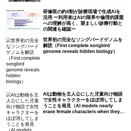
研修医の約4割が診療現場で生成AIを
活用 ー利用者はAIの限界や倫理的課題
への理解が高く、望ましい診療行動と
の関連も確認ー
世界初の完全なソングバードゲノムを
解読（First complete songbird
genome reveals hidden biology）
AIは動物を主人公にした児童向け物語
で女性キャラクターをほぼ消してしま
うことを発見（AI models nearly
erase female characters when they
write kids stories about animals）