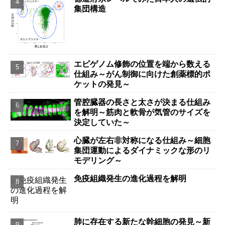
集団構造
エピゲノム修飾の位置を端から数える
仕組み～がん制御に向けた創薬標的ポ
ケットの発見～
管腔臓器の長さと太さが決まる仕組み
を解明～筋肉と軟骨が気管のサイズを
決定していた～
心臓が左右非対称になる仕組み～細胞
集団運動によるダイナミックな形のリ
モデリング～
免疫組織発生の進化過程を解明
肺に存在する新たな幹細胞の発見～新