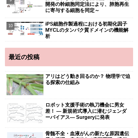
開発の幹細胞同定法により、肺胞再生
に寄与する細胞を同定～
iPS細胞作製過程における初期化因子
MYCLのタンパク質ドメインの機能解
析
最近の投稿
アリはどう動き回るのか？ 物理学で迫
る探索の仕組み
ロボット支援手術の執刀機会に男女
差！ — 新規術式導入に潜むジェンダ
ーバイアス— Surgeryに発表
骨髄不全・血液がんの新たな原因遺伝