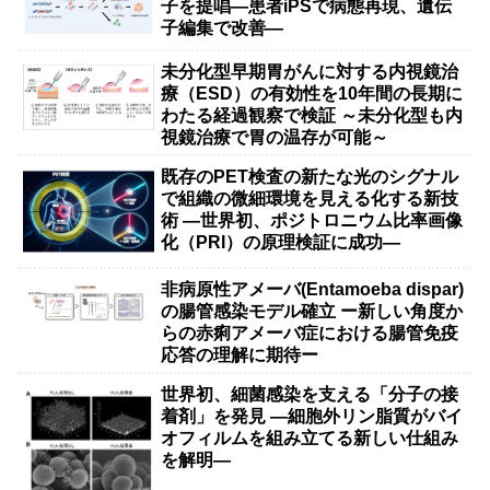
子を提唱―患者iPSで病態再現、遺伝
子編集で改善―
未分化型早期胃がんに対する内視鏡治
療（ESD）の有効性を10年間の長期に
わたる経過観察で検証 ～未分化型も内
視鏡治療で胃の温存が可能～
既存のPET検査の新たな光のシグナル
で組織の微細環境を見える化する新技
術 ―世界初、ポジトロニウム比率画像
化（PRI）の原理検証に成功―
非病原性アメーバ(Entamoeba dispar)
の腸管感染モデル確立 ー新しい角度か
らの赤痢アメーバ症における腸管免疫
応答の理解に期待ー
世界初、細菌感染を支える「分子の接
着剤」を発見 ―細胞外リン脂質がバイ
オフィルムを組み立てる新しい仕組み
を解明―