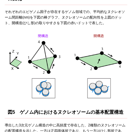
それぞれのエピゲノム因子が存在するゲノム領域での、平均的なヌクレオソ
ーム間距離(nm)を下図の棒グラフ、ヌクレオソームの配向性を上図のドッ
ト、開構造(ひし形)の取りやすさを下図の赤いドットで表した。
図5 ゲノム内におけるヌクレオソームの基本配置構造
導出した3次元ゲノム構造の中に高頻度で存在した、2種類のヌクレオソーム
の配置構造を示した。一方は正四面体状であり、もう一方はひし形状であ