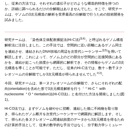
し、従来の方法では、それぞれの遺伝子がどのような構造的特徴を持つの
か、詳細に調べられるだけの分解能はありませんでした。そこで、研究チー
ムは、ゲノムの3次元構造の解析を世界最高の分解能で行うための技術開発を
試みました。
注4)
研究チームは、「染色体立体配座捕捉法(Hi-C法)
」と呼ばれるゲノム構造
解析法に注目しました。この手法では、空間的に近い距離にあるゲノム同士
注5)
を連結させ、連結されたDNA領域の周辺を次世代シーケンサー
を用いて
解読します。これによって、ゲノム上のどの部分が空間的に近接関係にある
かを、連結が起こった頻度から網羅的に解析でき、その情報からゲノムの3次
元構造を導くことが可能です。ただし、従来のHi-C法では、数十～数千ヌク
※2)
レオソームの分解能でしか3次元構造が得られませんでした
。
今回、研究チームは、単一ヌクレオソームの分解能で、さらにそれぞれの配
向(orientation)を含めた形で3次元構造解析を行う「＂Hi-C＂ with
nucleosome ＂O＂rientation法(Hi-CO法)」と名付けた方法を開発しました(図
1)。
Hi-CO法では、まずゲノムを細やかに切断、連結した後に不純物を取り除
き、得られたゲノム断片を次世代シーケンサーで網羅的に解読します。そし
て、得られた各ヌクレオソーム間連結頻度のデータから3次元構造を得るため
の計算的手法として、従来の数学的な手法ではなく、分子動力学シミュレー