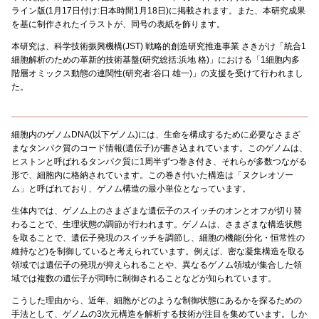
ライン版(1月17日付け:日本時間1月18日)に掲載されます。また、本研究成果
を基に制作されたイラストが、同号の表紙を飾ります。
本研究は、科学技術振興機構(JST) 戦略的創造研究推進事業 さきがけ「統合1
細胞解析のための革新的技術基盤(研究総括:浜地 格)」における「1細胞内多
階層オミックス動態の連関性(研究者:谷口 雄一)」の支援を受けて行われまし
た。
細胞内のゲノムDNA(以下ゲノム)には、生命を構成するために必要なさまざ
まなタンパク質のコード情報(遺伝子)が書き込まれています。このゲノムは、
ヒストンと呼ばれるタンパク質に1周半ずつ巻き付き、それらが多数つながる
形で、細胞内に格納されています。この巻き付いた構造は「ヌクレオソー
ム」と呼ばれており、ゲノム構造の最小単位となっています。
生体内では、ゲノム上のさまざまな遺伝子のスイッチのオンとオフが切り替
わることで、生理状態の調節が行われます。ゲノムは、さまざまな構造状態
を取ることで、遺伝子発現のスイッチを調節し、細胞の機能(分化・恒常性の
維持など)を制御していると考えられています。例えば、密な凝集構造を取る
領域では遺伝子の発現が抑えられることや、異なるゲノム領域が集合した領
域では複数の遺伝子が同時に制御されることなどが知られています。
こうした理由から、近年、細胞がどのような制御状態にあるかを探るための
手法として、ゲノムの3次元構造を解析する技術が注目を集めています。しか