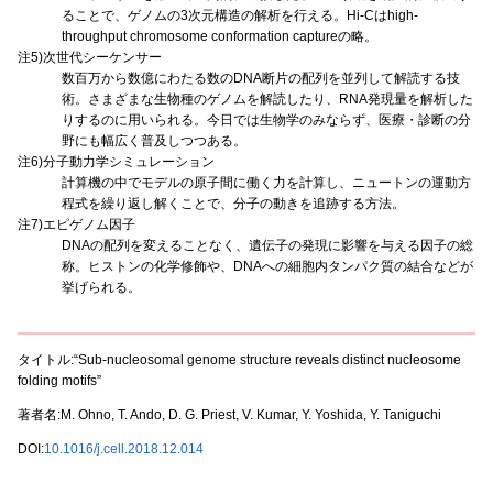
ることで、ゲノムの3次元構造の解析を行える。Hi-Cはhigh-
throughput chromosome conformation captureの略。
注5)次世代シーケンサー
数百万から数億にわたる数のDNA断片の配列を並列して解読する技
術。さまざまな生物種のゲノムを解読したり、RNA発現量を解析した
りするのに用いられる。今日では生物学のみならず、医療・診断の分
野にも幅広く普及しつつある。
注6)分子動力学シミュレーション
計算機の中でモデルの原子間に働く力を計算し、ニュートンの運動方
程式を繰り返し解くことで、分子の動きを追跡する方法。
注7)エピゲノム因子
DNAの配列を変えることなく、遺伝子の発現に影響を与える因子の総
称。ヒストンの化学修飾や、DNAへの細胞内タンパク質の結合などが
挙げられる。
タイトル:“Sub-nucleosomal genome structure reveals distinct nucleosome
folding motifs”
著者名:M. Ohno, T. Ando, D. G. Priest, V. Kumar, Y. Yoshida, Y. Taniguchi
DOI:
10.1016/j.cell.2018.12.014