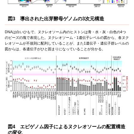
図3 導出された出芽酵母ゲノムの3次元構造
DNAは白いひもで、ヌクレオソーム内のヒストンは青・水・灰・白色の4つ
のビーズの塊で表現した。ヌクレオソーム・1遺伝子レベルの図から、各ヌク
レオソームが不規則に配列していることが、また1遺伝子・遺伝子群レベルの
図からは、各遺伝子がひと固まりになっていることが分かる。
図4 エピゲノム因子によるヌクレオソームの配置構造
の変化