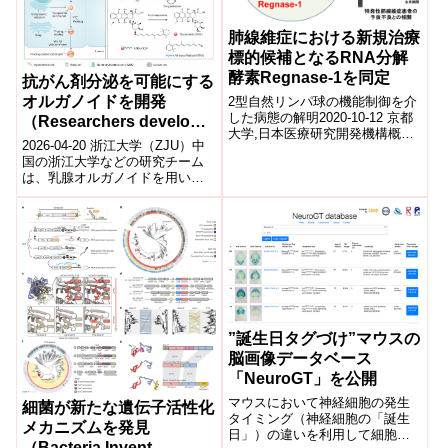
肺線維症における新規治療
標的候補となるRNA分解
酵素Regnase-1を同定
抗がん剤分泌を可能にする
オルガノイドを開発
2型自然リンパ球の機能制御を介
した病態の解明2020-10-12 京都
（Researchers develop
大学,日本医療研究開発機構概要
organoids for secretion
2026-04-20 浙江大学（ZJU）中
京都大学大学院医学研究科竹内
of anticancer drug）
国の浙江大学などの研究チーム
理教授らの研究グループは、
は、乳腺オルガノイドを用いた
RNA...
新しい抗がん薬送達システムを
開発した。乳腺オルガノイドは
乳腺の...
”誕生日タグづけ”マウスの
脳画像データベース
「NeuroGT」を公開
マウスにおいて神経細胞の発生
細菌が新たな遺伝子活性化
タイミング（神経細胞の「誕生
メカニズムを発見
日」）の違いを利用して細胞特
（Bacteria Invent