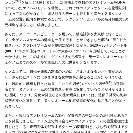
注6)
ション
を新しく活用しました。計算機上で多数のヌクレオソームをDNA
でつないだゲノムのモデルを構築し、それぞれのヌクレオソームを物理法則
に従って揺らがせながら、連結頻度のデータを最も良く満たす各ヌクレオソ
ームの配置と配向を探索することで、ヌクレオソームレベルの高分解能の3次
元構造を得ることに成功しました。
さらに、スーパーコンピューターを用いて、構造計算を大規模に行うこと
で、全ゲノムスケールの構造を一度で得ることができました(図3)。得られた
構造から、ヌクレオソームが不規則に配列しながら、約20～30ナノメートル
(nm、1nmは10億分の1メートル)の太さのファイバーを形成していることが
分かりました。このように、ゲノムの3次元構造を、単一ヌクレオソームから
全ゲノムまでのスケールで表現したのは世界初となります。
ゲノム上では、遺伝子発現の制御のために、さまざまなタンパク質が結合
し、さらにヒストンにはさまざまな化学修飾が起こることが知られていま
注7)
す。統計的に解析を行った結果、これらの因子(エピゲノム因子
)の種類に
応じて、ヌクレオソームの配置構造が有意に変化していることが分かりまし
た(図4)。つまり、分化や発生などの生命現象においては、遺伝子発現の制御
状態の変化と連動して、ヌクレオソーム配置構造の変化が起こることが示さ
れました。
また、不規則なヌクレオソームの3次元配置構造の中に一定の法則性があるこ
とを発見しました。ゲノム上で隣り合う4つのヌクレオソームの位置座標に注
目したところ、正四面体で配置するグループ(閉構造)と、ひし形で配置するグ
ループ(開構造)の2タイプに大別されることが分かりました(図5)。つまり、ヌ