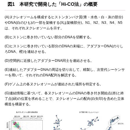
図1 本研究で開発した「Hi-CO法」の概要
(A)ヌクレオソームを構成するヒストンタンパク質(青・水色・白・灰の部分)
やDNA(白のひも)の一部を架橋する(Xは架橋部分)。N1、N2、N3、N4、N5
は、それぞれヌクレオソームを示す。
(B)ヒストンに巻き付いていない部分のDNAを切断する。
(C)ヒストンに巻き付いている部分のDNAの末端に、アダプターDNA(のりし
ろDNA、橙)を連結させる。
(D)空間的に近接したアダプターDNA同士を連結させる。
(E)連結したアダプターDNAの周辺を切り出して、精製し、次世代シーケンサ
ーを用いて、それぞれのDNA配列を解読する。
(F)ゲノム上の各ヌクレオソームが連結された場所を特定する。
(G)連結情報に基づいて、各ヌクレオソームのDNAの巻き付き開始点(赤)と終
了点(緑)の位置を求めることで、ヌクレオソームの配向(白矢印)を含めた立体
構造を構築する。