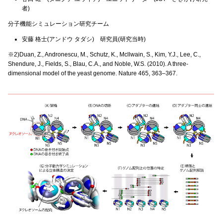
者)
分子機能シミュレーション研究チーム
安藤 格士(アンドウ タダシ) 研究員(研究当時)
※2)Duan, Z., Andronescu, M., Schutz, K., Mcllwain, S., Kim, Y.J., Lee, C.,
Shendure, J., Fields, S., Blau, C.A., and Noble, W.S. (2010). A three-
dimensional model of the yeast genome. Nature 465, 363–367.