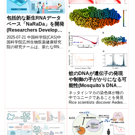
包括的な新生RNAデータ
ベース「NaRaDa」を開発
(Researchers Develop
Comprehensive Nascent
2025-07-21 中国科学院(CAS)中
RNA Database: NaRaDa)
国科学院広州生物医薬健康研究
院の研究チームは、新たなRNA
データベース「NaRaDa」を開発
した。これは、22種・4...
蚊のDNAが遺伝子の発現
や制御の手がかりになる可
能性(Mosquito’s DNA
could provide clues on
ネッタイシマカの染色体が種の
gene expression,
中でユニークであることを発見
Rice scientists discover Aedes
regulation)
aegypti’s chromosomes...