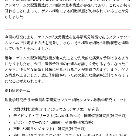
クレオソームの配置構造には2種類の基本構造が存在しており、これらが切り
替わることによって、ゲノム構造による細胞状態が制御されていることが分
かりました。
今回の研究により、ゲノムの3次元構造を世界最高分解能であるヌクレオソー
ムレベルで決定する方法を開発し、さらにその構造が細胞の制御状態と連動
していることを示しました。
近年、ゲノムの配列解読技術が進んだことで先天的な病気を予測できるよう
になりましたが、今回、遺伝子制御の仕組みが詳しく分かるようになったこ
とから、後天的な病気も鋭敏に発見されることが期待できます。また、ゲノ
ム構造を土台とした、遺伝子制御を行うための新たな薬剤を設計できるよう
になると考えられます。
※1)研究チーム
理化学研究所 生命機能科学研究センター 細胞システム制御学研究ユニット
大野(城村) 雅恵(オオノ(ジョウムラ) マサエ) 研究員
デイビッド・プリースト(David G. Priest) 国際特別研究員(研究当時)
ビピン・クマ―(Vipin Kumar) 研修生(研究当時)
吉田 大和(ヨシダ ヤマト) 研究員(研究当時)
谷口 雄一(タニグチ ユウイチ) ユニットリーダー(JST さきがけ研究