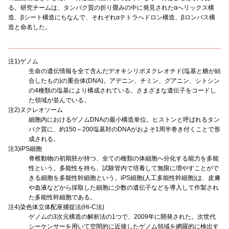
る。研究チームは、タンパク質の折り畳みの中に発見されたαへリックス構
造、βシート構造にちなんで、それぞれαテトラへドロン構造、βロンバス構
造と命名した。
注1)ゲノム
生命の遺伝情報を全て含んだデオキシリボヌクレオチド(塩基と糖が結
合したもの)の重合体(DNA)。アデニン、チミン、グアニン、シトシン
の4種類の塩基により構成されている。さまざまな遺伝子をコードし
た領域が並んでいる。
注2)ヌクレオソーム
細胞内におけるゲノムDNAの最小構造単位。ヒストンと呼ばれるタン
パク質に、約150～200塩基対のDNAがおよそ1周半巻き付くことで形
成される。
注3)iPS細胞
脊椎動物の初期胚が持つ、全ての種類の体細胞へ分化する能力を多能
性という。多能性を持ち、試験管内で培養して無限に増やすことがで
きる細胞を多能性幹細胞という。iPS細胞(人工多能性幹細胞)は、皮膚
や血液などから採取した細胞に少数の遺伝子などを導入して作製され
た多能性幹細胞である。
注4)染色体立体配座捕捉法(Hi-C法)
ゲノムの3次元構造の解析法の1つで、2009年に開発された。次世代
シーケンサーを用いて空間的に近接したゲノム領域を網羅的に検出す