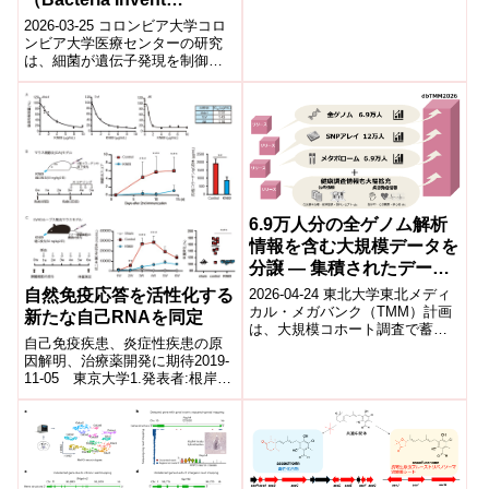
異的に遺伝子組換えを誘導する
Another Way to Activate
「誕生日タグづけ法」を開発し
2026-03-25 コロンビア大学コロ
た。神経細胞の分類と分類した
Genes）
ンビア大学医療センターの研究
細胞の実験操作が可能になっ
は、細菌が遺伝子発現を制御す
た。
る新たな仕組みを発見した。従
来知られていた転写や翻訳制御
とは異な...
6.9万人分の全ゲノム解析
情報を含む大規模データを
分譲 ― 集積されたデータ
ベースの活用で個別化医
自然免疫応答を活性化する
2026-04-24 東北大学東北メディ
療・予防を推進 ―
カル・メガバンク（TMM）計画
新たな自己RNAを同定
は、大規模コホート調査で蓄積
自己免疫疾患、炎症性疾患の原
した試料・情報の分譲を拡充
因解明、治療薬開発に期待2019-
し、統合データベース「dbTMM
11-05 東京大学1.発表者:根岸
2...
英雄 (研究当時:東京大学生産技
術研究所 炎症・免疫制御学 ...