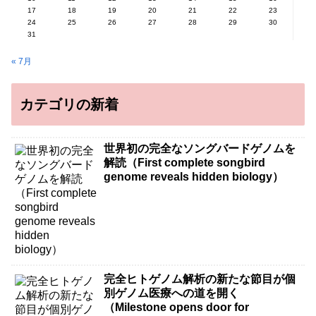
17
18
19
20
21
22
23
24
25
26
27
28
29
30
31
« 7月
カテゴリの新着
世界初の完全なソングバードゲノムを
解読（First complete songbird
genome reveals hidden biology）
完全ヒトゲノム解析の新たな節目が個
別ゲノム医療への道を開く
（Milestone opens door for