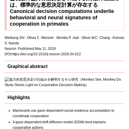
は、標準的な意思決定計算が存在する
Canonical decision computations underlie
behavioral and neural signatures of
cooperation in primates
Weikang Shi ∙ Olivia C. Meisner ∙ Monika P. Jadi ∙ Steve W.C. Chang ∙ Anirvan
S. Nandy
Neuron Published:May 11, 2026
DOI:https://doi.org/10.1016/j.neuron.2026.04.022
Graphical abstract
Highlights
Marmosets use gaze-dependent social evidence accumulation to
coordinate cooperation
A gaze-dependent drift-diffusion model (DDM) best explains
cooperative actions