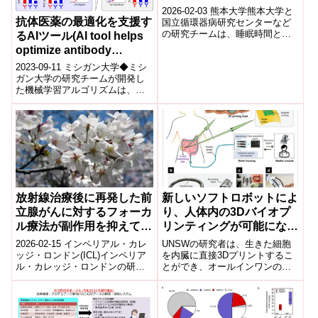
2026-02-03 熊本大学熊本大学と
抗体医薬の最適化を支援す
国立循環器病研究センターなど
の研究チームは、睡眠時間と心
るAIツール(AI tool helps
房細動リスクの関係が世代で異
optimize antibody
なることを明らかにした。長時
medicines)
2023-09-11 ミシガン大学◆ミシ
間心電計...
ガン大学の研究チームが開発し
た機械学習アルゴリズムは、抗
体治療がパーキンソン病、アル
ツハイマー病、大腸がんなどの
疾患と戦...
放射線治療後に再発した前
新しいソフトロボットによ
立腺がんに対するフォーカ
り、人体内の3Dバイオプ
ル療法が副作用を抑えて有
リンティングが可能になる
効と判明(Focal therapy
かもしれない。(3D
2026-02-15 インペリアル・カレ
UNSWの研究者は、生きた細胞
effectively treats men
bioprinting inside the
ッジ・ロンドン(ICL)インペリア
を内臓に直接3Dプリントするこ
ル・カレッジ・ロンドンの研究
とができ、オールインワンの内
whose prostate cancer
human body could be
チームは、放射線治療後に再発
視鏡手術ツールとして使用でき
returns after
possible thanks to new
した前立腺がん患者に対するフ
る可能性のあるプロトタイプデ
radiotherapy with fewer
soft robot)
ォ...
バイスを発表しま...
side effects, says new