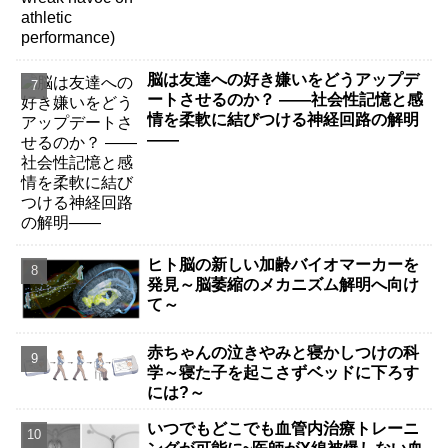
脳は友達への好き嫌いをどうアップデ
ートさせるのか？ ――社会性記憶と感
情を柔軟に結びつける神経回路の解明
――
ヒト脳の新しい加齢バイオマーカーを
発見～脳萎縮のメカニズム解明へ向け
て～
赤ちゃんの泣きやみと寝かしつけの科
学～寝た子を起こさずベッドに下ろす
には?～
いつでもどこでも血管内治療トレーニ