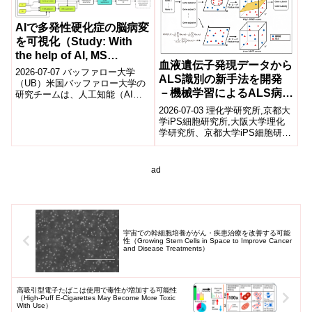
AIで多発性硬化症の脳病変
を可視化（Study: With
the help of AI, MS
血液遺伝子発現データから
researchers can now see
2026-07-07 バッファロー大学
ALS識別の新手法を開発
brain lesions they knew
（UB）米国バッファロー大学の
－機械学習によるALS病態
研究チームは、人工知能（AI）
were there but couldn’t
を用いてMRI画像から多発性硬化
分子の発見とiPSモデルで
previously see on
2026-07-03 理化学研究所,京都大
症（MS）の進行を高精度で評
の検証－
学iPS細胞研究所,大阪大学理化
scans）
価...
学研究所、京都大学iPS細胞研究
所、大阪大学などの共同研究グ
ループは、機械学習を用いて...
ad
宇宙での幹細胞培養ががん・疾患治療を改善する可能
性（Growing Stem Cells in Space to Improve Cancer
and Disease Treatments）
高吸引型電子たばこは使用で毒性が増加する可能性
（High-Puff E-Cigarettes May Become More Toxic
With Use）