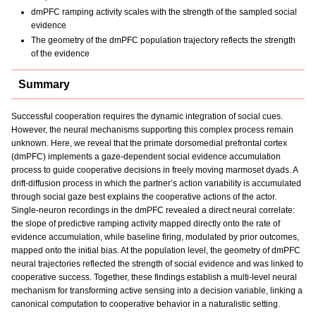
dmPFC ramping activity scales with the strength of the sampled social
evidence
The geometry of the dmPFC population trajectory reflects the strength
of the evidence
Summary
Successful cooperation requires the dynamic integration of social cues.
However, the neural mechanisms supporting this complex process remain
unknown. Here, we reveal that the primate dorsomedial prefrontal cortex
(dmPFC) implements a gaze-dependent social evidence accumulation
process to guide cooperative decisions in freely moving marmoset dyads. A
drift-diffusion process in which the partner’s action variability is accumulated
through social gaze best explains the cooperative actions of the actor.
Single-neuron recordings in the dmPFC revealed a direct neural correlate:
the slope of predictive ramping activity mapped directly onto the rate of
evidence accumulation, while baseline firing, modulated by prior outcomes,
mapped onto the initial bias. At the population level, the geometry of dmPFC
neural trajectories reflected the strength of social evidence and was linked to
cooperative success. Together, these findings establish a multi-level neural
mechanism for transforming active sensing into a decision variable, linking a
canonical computation to cooperative behavior in a naturalistic setting.