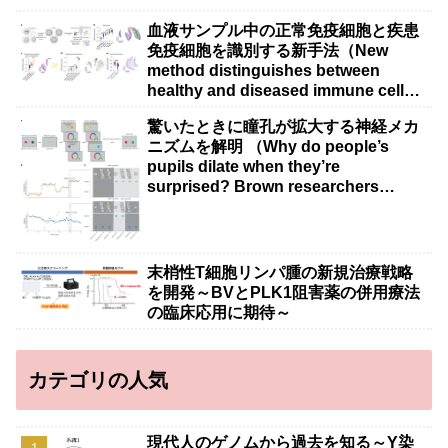
血液サンプル中の正常免疫細胞と疾患
免疫細胞を識別する新手法（New
method distinguishes between
healthy and diseased immune cells
in blood samples）
驚いたときに瞳孔が拡大する神経メカ
ニズムを解明 （Why do people’s
pupils dilate when they’re
surprised? Brown researchers
explain）
末梢性T細胞リンパ腫の新規治療戦略
を開発～BVとPLK1阻害薬の併用療法
の臨床応用に期待～
カテゴリの人気
現代人のゲノムから過去を知る～Y染