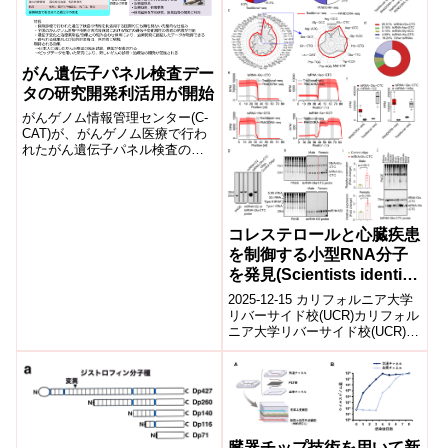
study)
がん遺伝子パネル検査デー
タの研究開発利活用が開始
がんゲノム情報管理センター(C-
CAT)が、がんゲノム医療で行わ
れたがん遺伝子パネル検査の情
報を研究・開発に利活用いただ
くための「利活用検索ポータ
ル」の運用を開始した。厳正な
審査の下、医療機関、学術機
関、企業等の幅広い研究者が、
コレステロールと心臓疾患
C-CATの「利活用検索ポータ
を制御する小型RNA分子
ル」に集積された遺伝子変化や
を発見(Scientists identify
診断・治療効果等の臨床経過に
関する情報を研究開発に活用で
small RNA molecule that
2025-12-15 カリフォルニア大学
きる。
regulates cholesterol and
リバーサイド校(UCR)カリフォル
ニア大学リバーサイド校(UCR)の
heart disease)
研究チームは、新たな小さな
RNA分子「tsRNA-G...
臓器チップ技術を用いて新