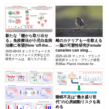
新たな「棚から取り出せ
る」免疫療法が小児白血病
雌のカナリアも一生歌える
治療に有望(New ‘off-the-
―脳の可塑性研究(Female
shelf’ immunotherapy
canaries can sing
2025-09-03 オックスフォード大
shows promise for
throughout their entire
学オックスフォード大学などの
2025-10-20 マックス・プランク
研究チームは、高リスク小児急
treating high-risk
lives)
研究所マックス・プランク研究
性リンパ性白血病に対し、新た
所(Max Planck Institute for
childhood leukaemia)
な「オフ・ザ・シェルフ」型免
Ornithology)の研究チームは...
疫療法を...
睡眠不足は“働き盛り世
代”の心房細動リスクを高
める