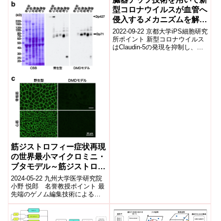
型コロナウイルスが血管へ
侵入するメカニズムを解明
〜Claudin-5発現抑制によ
2022-09-22 京都大学iPS細胞研究
る呼吸器の血管内皮バリア
所ポイント 新型コロナウイルス
はClaudin-5の発現を抑制し、呼
破壊〜
吸器の血管内皮バリアを破壊す
る。 気道チップを用...
筋ジストロフィー症状再現
の世界最小マイクロミニ・
ブタモデル～筋ジストロフ
ィーの新しい治療法開発に
2024-05-22 九州大学医学研究院
つながる世界初の成果～
小野 悦郎 名誉教授ポイント 最
先端のゲノム編集技術による胚
操作により、デュシェンヌ型筋
ジストロフィー(DMD)の骨格筋...