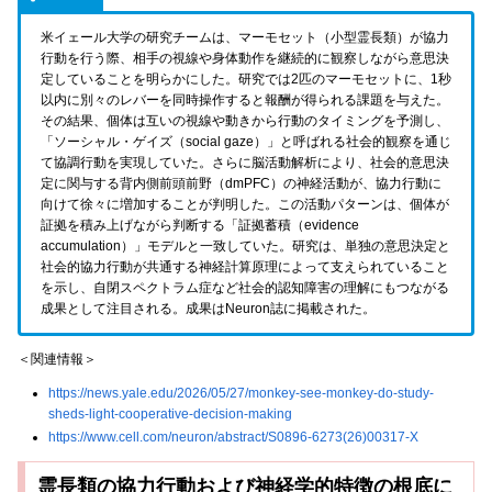
米イェール大学の研究チームは、マーモセット（小型霊長類）が協力
行動を行う際、相手の視線や身体動作を継続的に観察しながら意思決
定していることを明らかにした。研究では2匹のマーモセットに、1秒
以内に別々のレバーを同時操作すると報酬が得られる課題を与えた。
その結果、個体は互いの視線や動きから行動のタイミングを予測し、
「ソーシャル・ゲイズ（social gaze）」と呼ばれる社会的観察を通じ
て協調行動を実現していた。さらに脳活動解析により、社会的意思決
定に関与する背内側前頭前野（dmPFC）の神経活動が、協力行動に
向けて徐々に増加することが判明した。この活動パターンは、個体が
証拠を積み上げながら判断する「証拠蓄積（evidence
accumulation）」モデルと一致していた。研究は、単独の意思決定と
社会的協力行動が共通する神経計算原理によって支えられていること
を示し、自閉スペクトラム症など社会的認知障害の理解にもつながる
成果として注目される。成果はNeuron誌に掲載された。
＜関連情報＞
https://news.yale.edu/2026/05/27/monkey-see-monkey-do-study-
sheds-light-cooperative-decision-making
https://www.cell.com/neuron/abstract/S0896-6273(26)00317-X
霊長類の協力行動および神経学的特徴の根底に