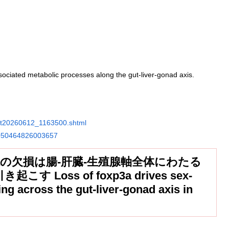
ciated metabolic processes along the gut-liver-gonad axis.
6/t20260612_1163500.shtml
S1050464826003657
3aの欠損は腸-肝臓-生殖腺軸全体にわたる
oss of foxp3a drives sex-
g across the gut-liver-gonad axis in