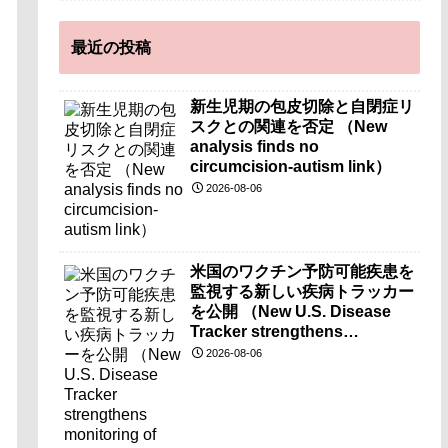
最近の投稿
新生児期の包皮切除と自閉症リ
スクとの関連を否定 （New
analysis finds no
circumcision-autism link）
2026-08-06
米国のワクチン予防可能疾患を
監視する新しい疾病トラッカー
を公開 （New U.S. Disease
Tracker strengthens
monitoring of vaccine-
2026-08-06
preventable diseases）