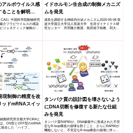
のアルボウイルス感
イドホルモン生合成の制御メカニズ
することを解明
ムを発見
 m6A Epigenetic
学院（CAS）中国科学院動物研究
成長を調節する神経内分泌メカニズム2020-05-08 筑
媒介フラビウイルスの感染
波大学国立大学法人筑波大学 生存ダイナミクス研
ntrols Arbovirus
エピジェネティック修飾が重
究センター 丹羽隆介教授、島田裕子助教、同大学
院生命環境...
ransmission
rates and
発現制御の精度を改
タンパク質の設計図を壊さないよう
ッドmRNAスイッ
にDNA切断を修復する新たな仕組
みを発見
 iPS細胞研究所京都大学CiRAと
タンパク質RAP80が、DNA修復中に形成された不安
、ON型とOFF型のmRNA
定なR-loop構造の崩壊を防ぐこと、さらにRAP80が
統合した「ハイブ...
機能しないと、不安定なR-loop構造の崩壊に伴って