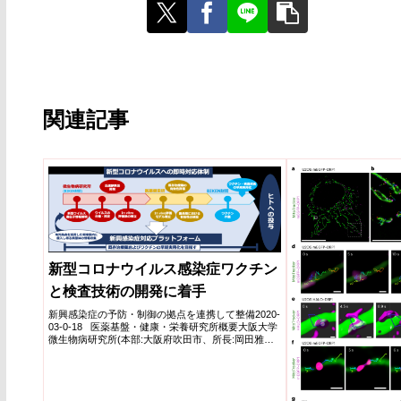
関連記事
新型コロナウイルス感染症ワクチン
と検査技術の開発に着手
新興感染症の予防・制御の拠点を連携して整備2020-
03-0-18 医薬基盤・健康・栄養研究所概要大阪大学
微生物病研究所(本部:大阪府吹田市、所長:岡田雅
人...