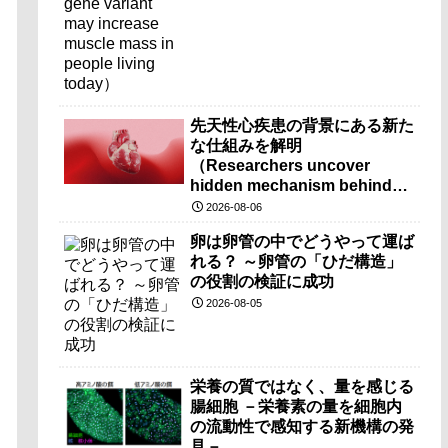
先天性心疾患の背景にある新た
な仕組みを解明
（Researchers uncover
hidden mechanism behind
congenital heart disease）
2026-08-06
卵は卵管の中でどうやって運ば
れる？ ～卵管の「ひだ構造」
の役割の検証に成功
2026-08-05
栄養の質ではなく、量を感じる
腸細胞 －栄養素の量を細胞内
の流動性で感知する新機構の発
見－