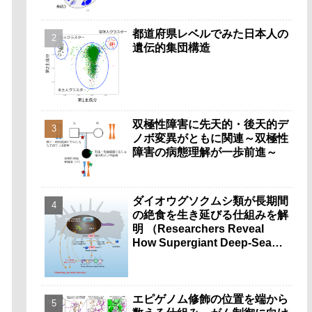
都道府県レベルでみた日本人の
遺伝的集団構造
双極性障害に先天的・後天的デ
ノボ変異がともに関連～双極性
障害の病態理解が一歩前進～
ダイオウグソクムシ類が長期間
の絶食を生き延びる仕組みを解
明 （Researchers Reveal
How Supergiant Deep-Sea
Isopods Survive Years
Without Food）
エピゲノム修飾の位置を端から