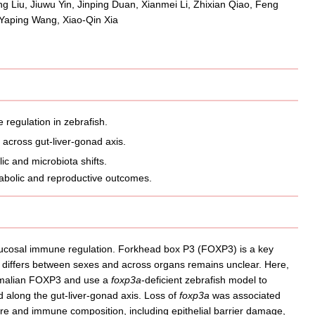
ng Liu, Jiuwu Yin, Jinping Duan, Xianmei Li, Zhixian Qiao, Feng
 Yaping Wang, Xiao-Qin Xia
regulation in zebrafish.
across gut-liver-gonad axis.
 and microbiota shifts.
abolic and reproductive outcomes.
f mucosal immune regulation. Forkhead box P3 (FOXP3) is a key
vity differs between sexes and across organs remains unclear. Here,
mmalian FOXP3 and use a
foxp3a
-deficient zebrafish model to
along the gut-liver-gonad axis. Loss of
foxp3a
was associated
ure and immune composition, including epithelial barrier damage,