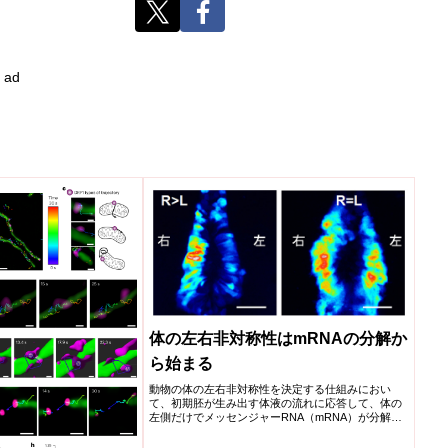
ad
体の左右非対称性はmRNAの分解か
ら始まる
動物の体の左右非対称性を決定する仕組みにおい
て、初期胚が生み出す体液の流れに応答して、体の
左側だけでメッセンジャーRNA（mRNA）が分解さ
れるメカニズムを解明した。