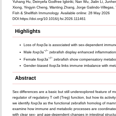
Yuhang Hu, Deinyefa Godfree Igbiriki, Nan Wu, Jialin Li, Junhe
Xiong, Yingyin Cheng, Wanting Zhang, Jorge Galindo-Villegas,
Fish & Shellfish Immunology Available online: 28 May 2026
DOI:https://doi.org/10.1016/j.fsi.2026.111461
Highlights
Loss of
foxp3a
is associated with sex-dependent immune 
−/−
Male
foxp3a
zebrafish display enhanced inflammation 
−/−
Female
foxp3a
zebrafish show compensatory metabolic
Gender-biased
foxp3a
links immune imbalance with met
Abstract
Sex differences are a basic but still underexplored feature o
regulator of regulatory T cell (Treg) function, but how its acti
we identify
foxp3a
as the functional zebrafish homolog of ma
examine how immune and metabolic processes are coordinated 
with clear sex- and age-dependent changes in intestinal struct