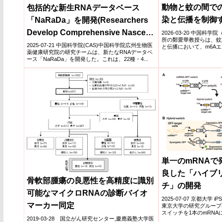
動物と蚊の間で
包括的な新生RNAデータベース
染と伝播を制御
「NaRaDa」を開発(Researchers
（Study Reveals
Develop Comprehensive Nascent
2026-03-20 中国科
所の鄭愛華教授らは、蚊
Modification Co
RNA Database: NaRaDa)
2025-07-21 中国科学院(CAS)中国科学院広州生物医
と伝播において、m6A
薬健康研究院の研究チームは、新たなRNAデータベ
要な役...
Infection and T
ース「NaRaDa」を開発した。これは、22種・4...
between Verteb
Mosquitoes）
単一のmRNAで
良した「ハイブリ
骨軟部腫瘍の良悪性を高精度に識別
チ」の開発
可能なマイクロRNAの診断バイオ
2025-07-07 京都大学
マーカー同定
東京大学の研究グループは
スイッチを1本のmRNAに
2019-03-28 国立がん研究センター,慶應義塾大学医