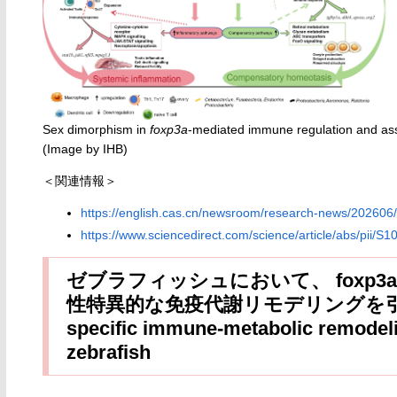
Sex dimorphism in
foxp3a
-mediated immune regulation and asso
(Image by IHB)
＜関連情報＞
https://english.cas.cn/newsroom/research-news/20260
https://www.sciencedirect.com/science/article/abs/pii/
ゼブラフィッシュにおいて、 foxp
性特異的な免疫代謝リモデリングを引き起こす L
specific immune-metabolic remodelin
zebrafish