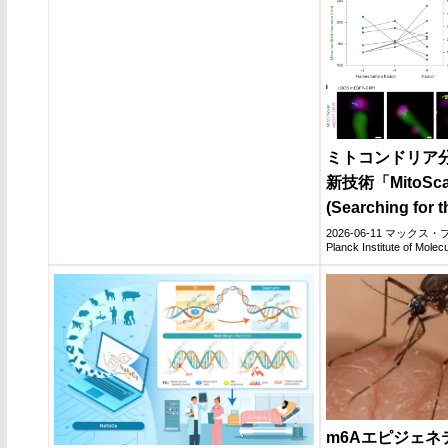
ミトコンドリア
新技術「MitoSca
(Searching for t
Divide Mitochon
2026-06-11 マック
Planck Institute of Molecu
m6Aエピジェネ