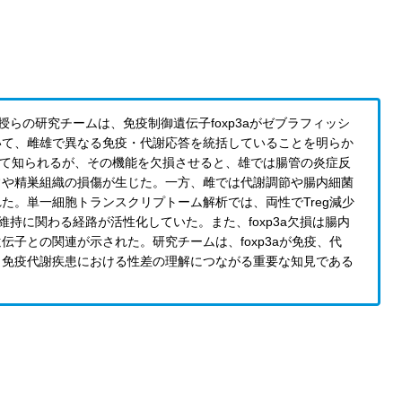
授らの研究チームは、免疫制御遺伝子foxp3aがゼブラフィッシ
いて、雌雄で異なる免疫・代謝応答を統括していることを明らか
子として知られるが、その機能を欠損させると、雄では腸管の炎症反
常や精巣組織の損傷が生じた。一方、雌では代謝調節や腸内細菌
た。単一細胞トランスクリプトーム解析では、両性でTreg減少
持に関わる経路が活性化していた。また、foxp3a欠損は腸内
子との関連が示された。研究チームは、foxp3aが免疫、代
、免疫代謝疾患における性差の理解につながる重要な知見である