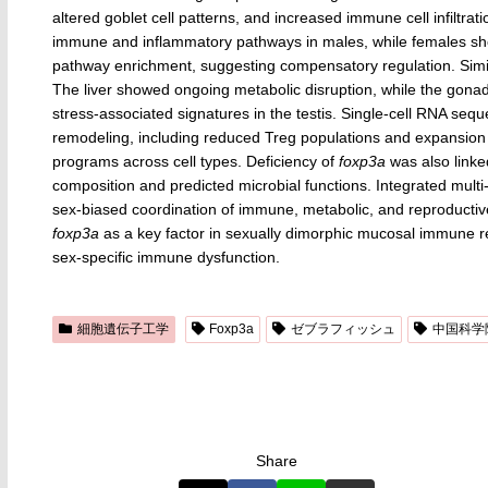
altered goblet cell patterns, and increased immune cell infiltra
immune and inflammatory pathways in males, while females sh
pathway enrichment, suggesting compensatory regulation. Simil
The liver showed ongoing metabolic disruption, while the gon
stress-associated signatures in the testis. Single-cell RNA seq
remodeling, including reduced Treg populations and expansion 
programs across cell types. Deficiency of
foxp3a
was also linke
composition and predicted microbial functions. Integrated mult
sex-biased coordination of immune, metabolic, and reproductive
foxp3a
as a key factor in sexually dimorphic mucosal immune reg
sex-specific immune dysfunction.
細胞遺伝子工学
Foxp3a
ゼブラフィッシュ
中国科学
Share