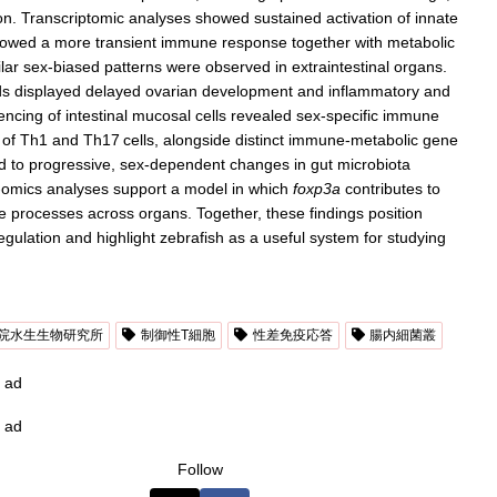
tion. Transcriptomic analyses showed sustained activation of innate
owed a more transient immune response together with metabolic
ar sex-biased patterns were observed in extraintestinal organs.
ads displayed delayed ovarian development and inflammatory and
uencing of intestinal mucosal cells revealed sex-specific immune
of Th1 and Th17 cells, alongside distinct immune-metabolic gene
d to progressive, sex-dependent changes in gut microbiota
i-omics analyses support a model in which
foxp3a
contributes to
 processes across organs. Together, these findings position
ulation and highlight zebrafish as a useful system for studying
院水生生物研究所
制御性T細胞
性差免疫応答
腸内細菌叢
ad
ad
Follow