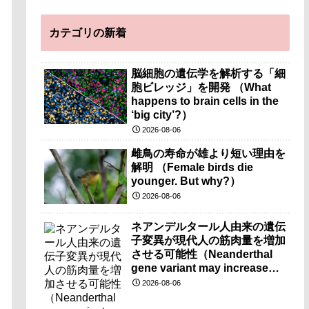
カテゴリの新着
脳細胞の遺伝学を解析する「細
胞ビレッジ」を開発 （What
happens to brain cells in the
‘big city’?）
2026-08-06
雌鳥の寿命が雄より短い理由を
解明 （Female birds die
younger. But why?）
2026-08-06
ネアンデルタール人由来の遺伝
子変異が現代人の筋肉量を増加
させる可能性（Neanderthal
gene variant may increase
muscle mass in people living
2026-08-06
today）