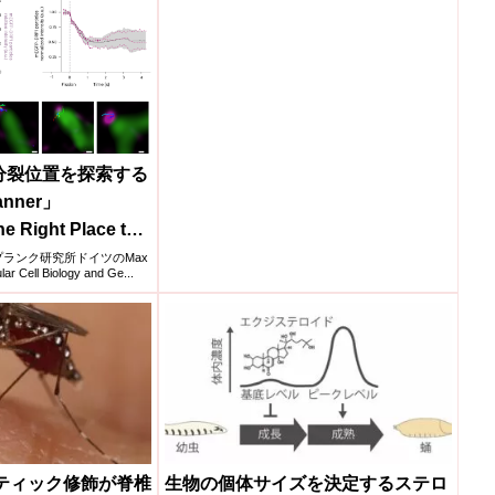
分裂位置を探索する
nner」
he Right Place to
dria)
ス・プランク研究所ドイツのMax
lar Cell Biology and Ge...
ティック修飾が脊椎
生物の個体サイズを決定するステロ