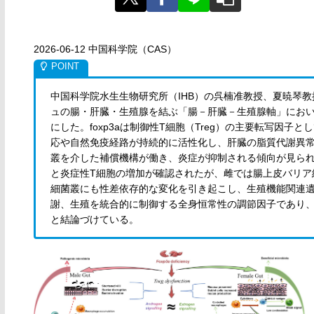
2026-06-12 中国科学院（CAS）
中国科学院水生生物研究所（IHB）の呉楠准教授、夏暁琴教
ュの腸・肝臓・生殖腺を結ぶ「腸－肝臓－生殖腺軸」にお
にした。foxp3aは制御性T細胞（Treg）の主要転写因
応や自然免疫経路が持続的に活性化し、肝臓の脂質代謝異
叢を介した補償機構が働き、炎症が抑制される傾向が見られ
と炎症性T細胞の増加が確認されたが、雌では腸上皮バリア維
細菌叢にも性差依存的な変化を引き起こし、生殖機能関連遺伝
謝、生殖を統合的に制御する全身恒常性の調節因子であり
と結論づけている。