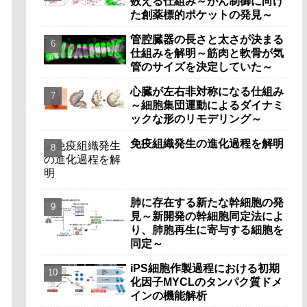
数える仕組み～がん制御に向け
た創薬標的ポケットの発見～
管腔臓器の長さと太さが決まる
仕組みを解明～筋肉と軟骨が気
管のサイズを決定していた～
心臓が左右非対称になる仕組み
～細胞集団運動によるダイナミ
ックな形のリモデリング～
免疫組織発生の進化過程を解明
肺に存在する新たな幹細胞の発
見～新開発の幹細胞同定法によ
り、肺胞再生に寄与する細胞を
同定～
iPS細胞作製過程における初期
化因子MYCLのタンパク質ドメ
インの機能解析