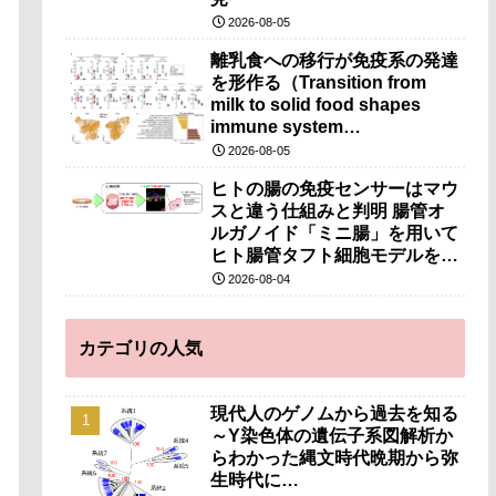
2026-08-05
離乳食への移行が免疫系の発達
を形作る（Transition from
milk to solid food shapes
immune system
development）
2026-08-05
ヒトの腸の免疫センサーはマウ
スと違う仕組みと判明 腸管オ
ルガノイド「ミニ腸」を用いて
ヒト腸管タフト細胞モデルを開
発～マウス細胞に代わり細胞治
2026-08-04
療・創薬への応用に期待～
カテゴリの人気
現代人のゲノムから過去を知る
～Y染色体の遺伝子系図解析か
らわかった縄文時代晩期から弥
生時代に…