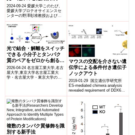
Biology Tübingen）の研究チーム
標的とした機能阻害化合物
2024-09-24 愛媛大学このたび、
は、褐藻類にお...
の選抜に成功～(記者説明
愛媛大学プロテオサイエンスセ
ンターの野澤彰准教授および国
会の実施)
立研究開発法人農業・食品産業
技術総合研究機構の渋谷健市博
士らの研...
光で結合・解離をスイッチ
できる 小分子とタンパク
質のペアをゼロから創る新
マウスの交配を介さない遺
手法 ―光による細胞機能
伝学による条件付き遺伝子
2026-04-24 名古屋工業大学,名古
操作や医療応用に新たな可
屋大学,東京大学名古屋工業大
ノックアウト
学・名古屋大学・東京大学の研
能性―
2019-01-29 国立遺伝学研究所
究グループは、光で結合・解離
ES-mediated chimera analysis
を制御できる小分子とタンパク
revealed requirement of DDX6
質のペ...
fo...
複数のタンパク質修飾を識
別する新手法