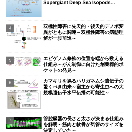
Supergiant Deep-Sea Isopods
Survive Years Without Food）
双極性障害に先天的・後天的デノボ変
異がともに関連～双極性障害の病態理
解が一歩前進～
エピゲノム修飾の位置を端から数える
仕組み～がん制御に向けた創薬標的ポ
ケットの発見～
カマキリを操るハリガネムシ遺伝子の
驚くべき由来～宿主から寄生虫への大
規模遺伝子水平伝播の可能性～
管腔臓器の長さと太さが決まる仕組み
を解明～筋肉と軟骨が気管のサイズを
決定していた～