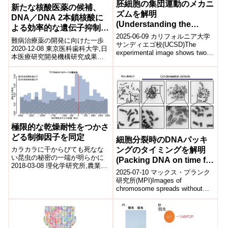
胚細胞の集団運動のメカニ
新たな核酸医薬の候補、
ズムを解明
DNA／DNA 2本鎖核酸に
(Understanding the
よる効率的な遺伝子抑制を
Mechanisms of
2025-06-09 カリフォルニア大学
達成
難病治療薬の開発に向けた一歩
Embryonic Cell
サンディエゴ校(UCSD)The
2020-12-08 東京医科歯科大学,日
experimental image shows two
Behavior)
本医療研究開発機構研究成果の
proteins -- my...
ポイント 研究グループがこれま
でに独自に開発した次世代核酸
医薬...
極限的な乾燥耐性をつかさ
どる制御因子を同定
細胞分裂時のDNAパッキ
ングのタイミングを解明
カラカラに干からびても死なな
い昆虫の秘密の一端が明らかに
(Packing DNA on time for
2018-03-08 理化学研究所,農業・
cell division)
2025-07-10 マックス・プランク
食品産業技術総合研究機構要旨
研究所(MPI)Images of
理化学研究所(理研)予防医療・診
chromosome spreads without
断...
(left) and with...