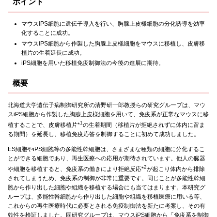
ポイント
マウスiPS細胞に遺伝子導入を行い、胸腺上皮様細胞の分化誘導を効率
化することに成功。
マウスiPS細胞から作製した胸腺上皮様細胞をマウスに移植し、皮膚移
植片の生着延長に成功。
iPS細胞を用いた移植免疫制御法の今後の進展に期待。
概要
北海道大学遺伝子病制御研究所の清野研一郎教授らの研究グループは、マウ
スiPS細胞から作製した胸腺上皮様細胞を用いて、免疫系が正常なマウスに移
1
植することで、皮膚移植片*
の生着期間（移植片が拒絶されずに体内に留ま
る期間）を延長し、移植免疫応答を制御することに初めて成功しました。
ES細胞やiPS細胞等の多能性幹細胞は、さまざまな種類の細胞に分化するこ
とができる細胞であり、再生医療への応用が期待されています。他人の臓器
2
や細胞を移植すると、免疫系の働きにより拒絶反応*
が起こり体内から排除
されてしまうため、免疫系の制御が非常に重要です。同じことが多能性幹細
胞から作り出した細胞や組織を移植する場合にも当てはまります。本研究グ
ループは、多能性幹細胞から作り出した細胞や組織を移植医療に用いる等、
これからの再生医療時代に必要とされる免疫制御法を新たに考案し、その有
効性を検証しました。同研究グループは、マウスiPS細胞から「免疫系を制御