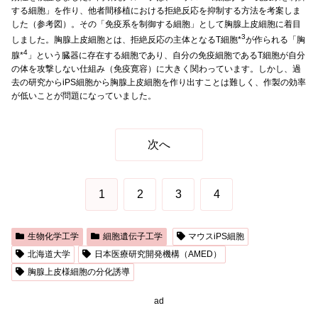
する細胞」を作り、他者間移植における拒絶反応を抑制する方法を考案しま
した（参考図）。その「免疫系を制御する細胞」として胸腺上皮細胞に着目
3
しました。胸腺上皮細胞とは、拒絶反応の主体となるT細胞*
が作られる「胸
4
腺*
」という臓器に存在する細胞であり、自分の免疫細胞であるT細胞が自分
の体を攻撃しない仕組み（免疫寛容）に大きく関わっています。しかし、過
去の研究からiPS細胞から胸腺上皮細胞を作り出すことは難しく、作製の効率
が低いことが問題になっていました。
次へ
1
2
3
4
生物化学工学
細胞遺伝子工学
マウスiPS細胞
北海道大学
日本医療研究開発機構（AMED）
胸腺上皮様細胞の分化誘導
ad