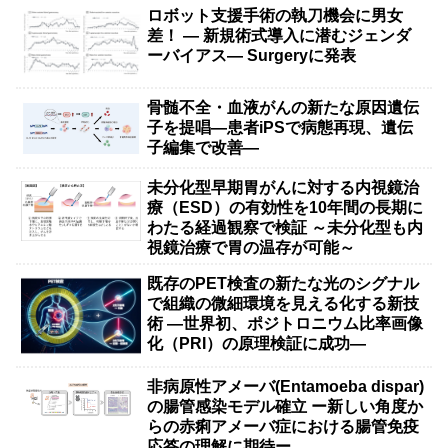
ロボット支援手術の執刀機会に男女
差！ — 新規術式導入に潜むジェンダ
ーバイアス— Surgeryに発表
骨髄不全・血液がんの新たな原因遺伝
子を提唱―患者iPSで病態再現、遺伝
子編集で改善―
未分化型早期胃がんに対する内視鏡治
療（ESD）の有効性を10年間の長期に
わたる経過観察で検証 ～未分化型も内
視鏡治療で胃の温存が可能～
既存のPET検査の新たな光のシグナル
で組織の微細環境を見える化する新技
術 ―世界初、ポジトロニウム比率画像
化（PRI）の原理検証に成功―
非病原性アメーバ(Entamoeba dispar)
の腸管感染モデル確立 ー新しい角度か
らの赤痢アメーバ症における腸管免疫
応答の理解に期待ー