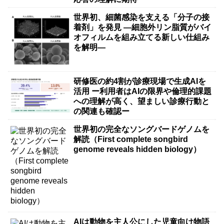
世界初、細菌感染を支える「分子の接
着剤」を発見 ―細胞外リン脂質がバイ
オフィルムを組み立てる新しい仕組み
を解明―
研修医の約4割が診療現場で生成AIを
活用 ー利用者はAIの限界や倫理的課題
への理解が高く、望ましい診療行動と
の関連も確認ー
世界初の完全なソングバードゲノムを
解読（First complete songbird
genome reveals hidden biology）
AIは動物を主人公にした児童向け物語