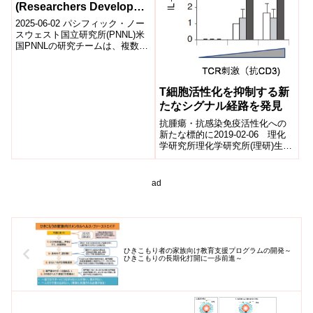
(Researchers Develop
New, Integrative, and
2025-06-02 パシフィック・ノー
Automated Approach to
スウェスト国立研究所(PNNL)米
国PNNLの研究チームは、複数の
Identify Multiple Types of
オミクスデータ(プロテオミク
Protein Modifications)
ス、メタボロミクス等)を統...
T細胞活性化を抑制する新
たなシグナル経路を発見
抗腫瘍・抗感染免疫活性化への
新たな標的に2019-02-06 理化
学研究所理化学研究所(理研)生命
医科学研究センター免疫シグナ
ル研究チームの斉藤隆チームリ
ーダー...
ad
ひきこもり者の家族向け教育支援プログラムの開発～
ひきこもりの長期化打開に一歩前進～