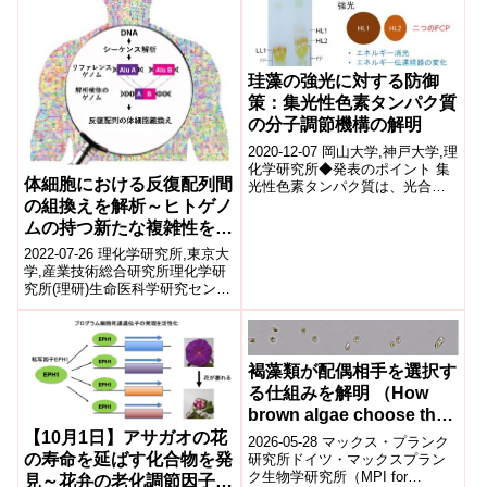
珪藻の強光に対する防御
策：集光性色素タンパク質
の分子調節機構の解明
2020-12-07 岡山大学,神戸大学,理
化学研究所◆発表のポイント 集
体細胞における反復配列間
光性色素タンパク質は、光合成
に必要な光エネルギーを集め光
の組換えを解析～ヒトゲノ
化学系に供給する重要な役割を
ムの持つ新たな複雑性を発
持...
見～
2022-07-26 理化学研究所,東京大
学,産業技術総合研究所理化学研
究所(理研)生命医科学研究センタ
ートランスクリプトーム研究チ
ームのジョバンニ・パスカレ
ッ...
褐藻類が配偶相手を選択す
る仕組みを解明 （How
brown algae choose their
mates）
【10月1日】アサガオの花
2026-05-28 マックス・プランク
の寿命を延ばす化合物を発
研究所ドイツ・マックスプラン
ク生物学研究所（MPI for
見～花弁の老化調節因子を