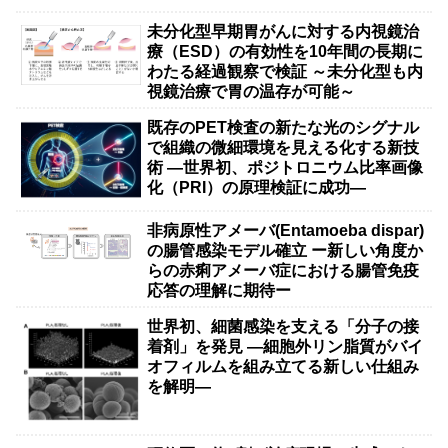
未分化型早期胃がんに対する内視鏡治
療（ESD）の有効性を10年間の長期に
わたる経過観察で検証 ～未分化型も内
視鏡治療で胃の温存が可能～
既存のPET検査の新たな光のシグナル
で組織の微細環境を見える化する新技
術 ―世界初、ポジトロニウム比率画像
化（PRI）の原理検証に成功―
非病原性アメーバ(Entamoeba dispar)
の腸管感染モデル確立 ー新しい角度か
らの赤痢アメーバ症における腸管免疫
応答の理解に期待ー
世界初、細菌感染を支える「分子の接
着剤」を発見 ―細胞外リン脂質がバイ
オフィルムを組み立てる新しい仕組み
を解明―