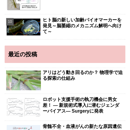
ヒト脳の新しい加齢バイオマーカーを
発見～脳萎縮のメカニズム解明へ向け
て～
最近の投稿
アリはどう動き回るのか？ 物理学で迫
る探索の仕組み
ロボット支援手術の執刀機会に男女
差！ — 新規術式導入に潜むジェンダ
ーバイアス— Surgeryに発表
骨髄不全・血液がんの新たな原因遺伝