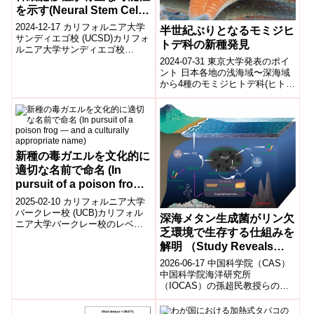
を示す(Neural Stem Cell
Transplantation Shows
2024-12-17 カリフォルニア大学
半世紀ぶりとなるモミジヒ
Promise for Treating
サンディエゴ校 (UCSD)カリフォ
トデ科の新種発見
ルニア大学サンディエゴ校
Chronic Spinal Cord
(UCSD)の医学部が主導した第I相
2024-07-31 東京大学発表のポイ
Injury)
臨床試験により、慢性脊髄...
ント 日本各地の浅海域〜深海域
から4種のモミジヒトデ科(ヒトデ
綱:モミジガイ目)を発見した。
標本観察の結果、51年ぶり...
新種の毒ガエルを文化的に
適切な名前で命名 (In
pursuit of a poison frog
― and a culturally
2025-02-10 カリフォルニア大学
appropriate name)
バークレー校 (UCB)カリフォル
深海メタン生成菌がリン欠
ニア大学バークレー校のレベッ
乏環境で生存する仕組みを
カ・ターヴィン博士とコロンビ
解明 （Study Reveals
アの研究者チームは、コロンビ
ア...
How Deep-Sea
2026-06-17 中国科学院（CAS）
Methanogens Thrive in
中国科学院海洋研究所
（IOCAS）の孫超民教授らの研
Phosphorus-Starved
究チームは、深海の冷湧水域
Environments）
（コールドシープ）に生息する