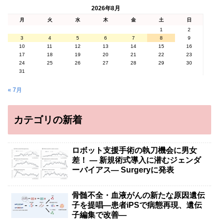
2026年8月
月
火
水
木
金
土
日
1
2
3
4
5
6
7
8
9
10
11
12
13
14
15
16
17
18
19
20
21
22
23
24
25
26
27
28
29
30
31
« 7月
カテゴリの新着
ロボット支援手術の執刀機会に男女
差！ — 新規術式導入に潜むジェンダ
ーバイアス— Surgeryに発表
骨髄不全・血液がんの新たな原因遺伝
子を提唱―患者iPSで病態再現、遺伝
子編集で改善―