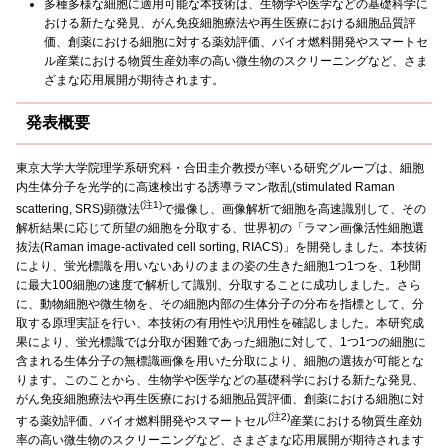
多種多様な細胞に適用可能な本技術は、生物学や医学などの基礎科学に
おける新たな発見、がん免疫細胞療法や再生医療における細胞品質評
価、創薬における細胞に対する薬効評価、バイオ燃料開発やスマートセ
ル産業における物質生産効率の高い微生物のスクリーニングなど、さま
ざまな応用展開が期待されます。
発表概要
東京大学大学院理学系研究科・合田圭介教授が率いる研究グループは、細胞
内生体分子を光学的に高速検出する誘導ラマン散乱(stimulated Raman
(注1)
scattering, SRS)顕微法
で撮像し、画像解析で細胞を高速識別して、その
解析結果に応じて所望の細胞を分取する、世界初の「ラマン画像活性細胞選
抜法(Raman image-activated cell sorting, RIACS)」を開発しました。本技術
により、蛍光標識を用いないありのままの姿の生きた細胞1つ1つを、1秒間
に最大100細胞の速度で解析して識別、分取することに成功しました。さら
に、動物細胞や微生物を、その細胞内部の生体分子の分布を指標として、分
取する原理実証を行い、本技術の有用性や汎用性を確認しました。本研究成
果により、蛍光標識では分取が困難であった細胞に対して、1つ1つの細胞に
含まれる生体分子の無標識画像を用いた分取により、細胞の選抜が可能とな
ります。このことから、生物学や医学などの基礎科学における新たな発見、
がん免疫細胞療法や再生医療における細胞品質評価、創薬における細胞に対
(注2)
する薬効評価、バイオ燃料開発やスマートセル
産業における物質生産効
率の高い微生物のスクリーニングなど、さまざまな応用展開が期待されます