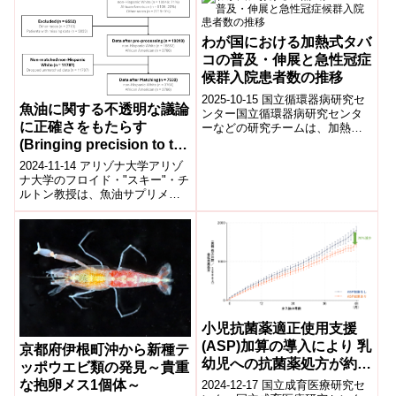
メタン生成古...
わが国における加熱式タバ
コの普及・伸展と急性冠症
候群入院患者数の推移
2025-10-15 国立循環器病研究セ
魚油に関する不透明な議論
ンター国立循環器病研究センタ
に正確さをもたらす
ーなどの研究チームは、加熱式
タバコ(HTP)の普及と急性冠症候
(Bringing precision to the
群(ACS)入院患者数の関係を...
murky debate on fish oil)
2024-11-14 アリゾナ大学アリゾ
ナ大学のフロイド・"スキー"・チ
ルトン教授は、魚油サプリメン
トの効果に関する議論におい
て、個人の遺伝的背景が影響を
及ぼす...
小児抗菌薬適正使用支援
(ASP)加算の導入により 乳
京都府伊根町沖から新種テ
幼児への抗菌薬処方が約
ッポウエビ類の発見～貴重
20%減と長期的減少に大き
な抱卵メス1個体～
2024-12-17 国立成育医療研究セ