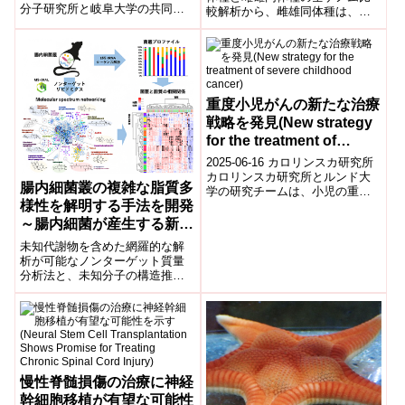
分子研究所と岐阜大学の共同研
較解析から、雌雄同体種は、雌
究チームは、細胞内の脂質代謝
雄異体種のメス側の性染色体が
をリアルタイムに可視化できる
残存したままオス特異的遺伝子
新しい蛍...
を獲得することで誕生したこと
が明らかになった。
重度小児がんの新たな治療
戦略を発見(New strategy
for the treatment of
severe childhood cancer)
2025-06-16 カロリンスカ研究所
カロリンスカ研究所とルンド大
腸内細菌叢の複雑な脂質多
学の研究チームは、小児の重症
様性を解明する手法を開発
がん「神経芽腫」に対する新た
な治療法を開発した。抗酸化酵
～腸内細菌が産生する新し
素PRD...
い脂質の同定に成功～
未知代謝物を含めた網羅的な解
析が可能なノンターゲット質量
分析法と、未知分子の構造推定
を支援するMolecular spectrum
networking技術を組み合わせるこ
とで、腸内細菌叢が作り出す複
雑な脂質多様性を解明する新し
いリピドミクス解析手法を開発
した。
慢性脊髄損傷の治療に神経
幹細胞移植が有望な可能性