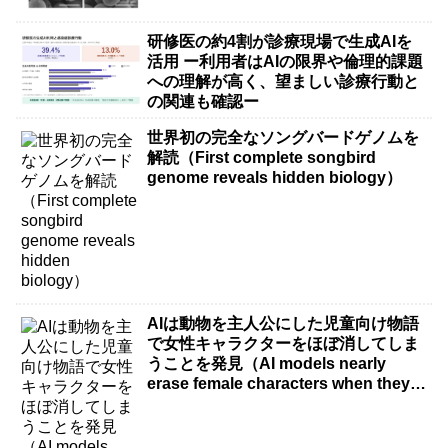
研修医の約4割が診療現場で生成AIを
活用 ー利用者はAIの限界や倫理的課題
への理解が高く、望ましい診療行動と
の関連も確認ー
世界初の完全なソングバードゲノムを
解読（First complete songbird
genome reveals hidden biology）
AIは動物を主人公にした児童向け物語
で女性キャラクターをほぼ消してしま
うことを発見（AI models nearly
erase female characters when they
write kids stories about animals）