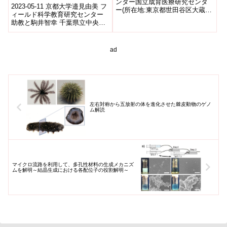
く貢献 ～薬剤耐性菌増加
ンター国立成育医療研究センタ
2023-05-11 京都大学邉見由美 フ
ー(所在地:東京都世田谷区大蔵、
につながる過剰処方を安全
ィールド科学教育研究センター
理事長:五十嵐隆)の社会医学研究
かつ効率的に防止～
助教と駒井智幸 千葉県立中央博
部 臨床疫学・ヘルスサービス...
物館動物学研究科長との共同研
究グループは、京都府与謝郡伊
根町...
ad
左右対称から五放射の体を進化させた棘皮動物のゲノ
ム解読
マイクロ流路を利用して、多孔性材料の生成メカニズ
ムを解明～結晶生成における各配位子の役割解明～