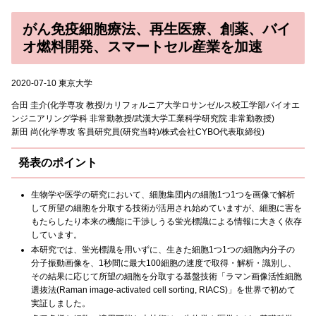
がん免疫細胞療法、再生医療、創薬、バイ
オ燃料開発、スマートセル産業を加速
2020-07-10 東京大学
合田 圭介(化学専攻 教授/カリフォルニア大学ロサンゼルス校工学部バイオエ
ンジニアリング学科 非常勤教授/武漢大学工業科学研究院 非常勤教授)
新田 尚(化学専攻 客員研究員(研究当時)/株式会社CYBO代表取締役)
発表のポイント
生物学や医学の研究において、細胞集団内の細胞1つ1つを画像で解析
して所望の細胞を分取する技術が活用され始めていますが、細胞に害を
もたらしたり本来の機能に干渉しうる蛍光標識による情報に大きく依存
しています。
本研究では、蛍光標識を用いずに、生きた細胞1つ1つの細胞内分子の
分子振動画像を、1秒間に最大100細胞の速度で取得・解析・識別し、
その結果に応じて所望の細胞を分取する基盤技術「ラマン画像活性細胞
選抜法(Raman image-activated cell sorting, RIACS)」を世界で初めて
実証しました。