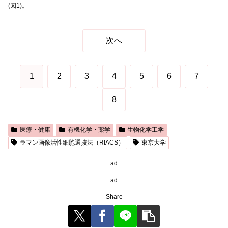
(図1)。
次へ
1
2
3
4
5
6
7
8
医療・健康
有機化学・薬学
生物化学工学
ラマン画像活性細胞選抜法（RIACS）
東京大学
ad
ad
Share