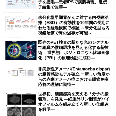
子を提唱―患者iPSで病態再現、遺伝
子編集で改善―
未分化型早期胃がんに対する内視鏡治
療（ESD）の有効性を10年間の長期に
わたる経過観察で検証 ～未分化型も内
視鏡治療で胃の温存が可能～
既存のPET検査の新たな光のシグナル
で組織の微細環境を見える化する新技
術 ―世界初、ポジトロニウム比率画像
化（PRI）の原理検証に成功―
非病原性アメーバ(Entamoeba dispar)
の腸管感染モデル確立 ー新しい角度か
らの赤痢アメーバ症における腸管免疫
応答の理解に期待ー
世界初、細菌感染を支える「分子の接
着剤」を発見 ―細胞外リン脂質がバイ
オフィルムを組み立てる新しい仕組み
を解明―