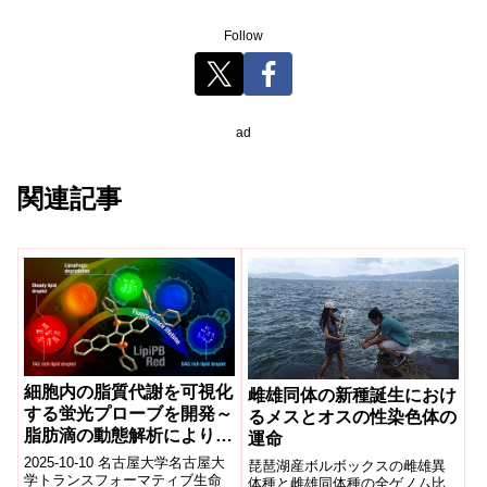
Follow
ad
関連記事
細胞内の脂質代謝を可視化
雌雄同体の新種誕生におけ
する蛍光プローブを開発～
るメスとオスの性染色体の
脂肪滴の動態解析により疾
運命
患理解、診断・治療法開発
2025-10-10 名古屋大学名古屋大
琵琶湖産ボルボックスの雌雄異
に貢献～
学トランスフォーマティブ生命
体種と雌雄同体種の全ゲノム比