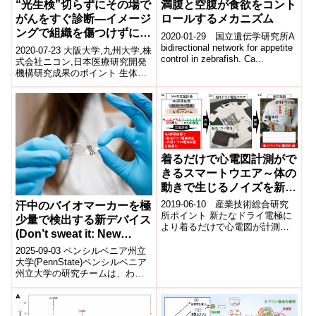
“光生検”切らずにその場で
満腹と空腹が食欲をコント
がんをすぐ診断―イメージ
ロールするメカニズム
ングで組織を傷つけずに立
2020-01-29 国立遺伝学研究所A
体観察、AIが自動診断―
bidirectional network for appetite
2020-07-23 大阪大学,九州大学,株
control in zebrafish. Ca...
式会社ニコン,日本医療研究開発
機構研究成果のポイント 生体イ
メージング技術の応用により、
ヒトの組織を体から切り取っ
た...
着るだけで心電図計測がで
きるスマートウエア～体の
動きで生じるノイズを新設
計手法で克服～
2019-06-10 産業技術総合研究
汗中のバイオマーカーを極
所ポイント 新たなドライ電極に
少量で検出する新デバイス
より着るだけで心電図が計測で
(Don’t sweat it: New
きるスマートウエアを開発 体の
device detects sweat
動きの影響を評価する新設計手
2025-09-03 ペンシルベニア州立
法によ...
biomarker at minimal
大学(PennState)ペンシルベニア
州立大学の研究チームは、わず
perspiration rate)
かな発汗でも汗中の乳酸を高感
度で検出できる新型ウェア...