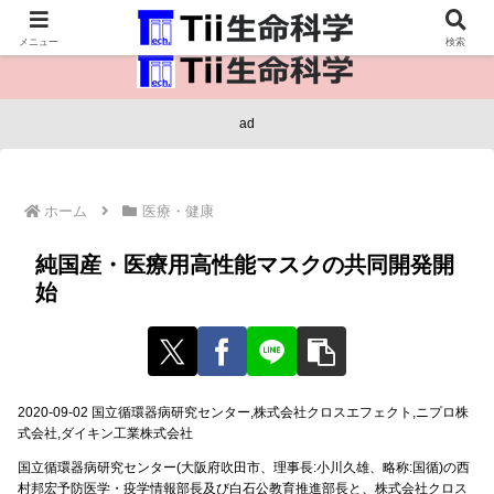
医療保健・生命・生物の情報インフラ。
メニュー
検索
ad
ホーム
医療・健康
純国産・医療用高性能マスクの共同開発開
始
2020-09-02 国立循環器病研究センター,株式会社クロスエフェクト,ニプロ株
式会社,ダイキン工業株式会社
国立循環器病研究センター(大阪府吹田市、理事長:小川久雄、略称:国循)の西
村邦宏予防医学・疫学情報部長及び白石公教育推進部長と、株式会社クロス