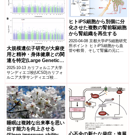
ヒトiPS細胞から別個に分
化させた複数の腎前駆細胞
から腎組織を再生する
2020-04-08 京都大学iPS細胞研究
所ポイント ヒトiPS細胞から血
大規模遺伝子研究が大麻使
管や軟骨、そして腎臓の元にな
用と精神・身体健康との関
る複数種の中胚葉注1)を作り分け
連を特定(Large Genetic
ることに成功した。 培養...
Study Links Cannabis
2025-10-13 カリフォルニア大学
Use to Psychiatric,
サンディエゴ校(UCSD)カリフォ
ルニア大学サンディエゴ校
Cognitive and Physical
(UCSD)の研究チームは、
Health)
23andMe社との共同で13万人...
睡眠は複雑な出来事を思い
出す能力を向上させる
心不全の新たな発症・進展
(Sleep improves ability to