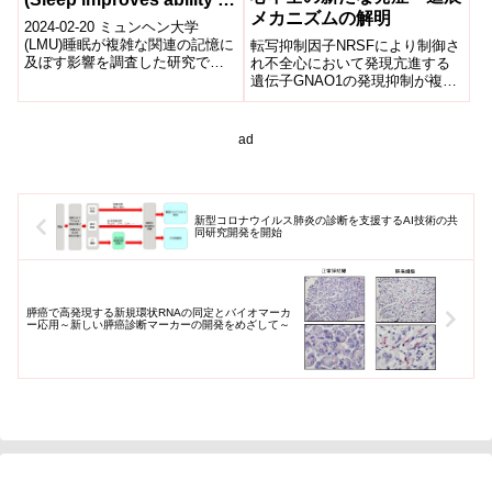
メカニズムの解明
recall complex events)
2024-02-20 ミュンヘン大学
(LMU)睡眠が複雑な関連の記憶に
転写抑制因子NRSFにより制御さ
及ぼす影響を調査した研究で
れ不全心において発現亢進する
は、睡眠中に特に弱い関連を強
遺伝子GNAO1の発現抑制が複数
化し、学習時に直接関連のなか
のマウス心不全モデルにおいて
った要素...
その病態を改善すること、逆に
心筋におけるGNAO1の過剰発現
ad
は心機能低下を引き起こすこと
を見出しました。
新型コロナウイルス肺炎の診断を支援するAI技術の共
同研究開発を開始
膵癌で高発現する新規環状RNAの同定とバイオマーカ
ー応用～新しい膵癌診断マーカーの開発をめざして～