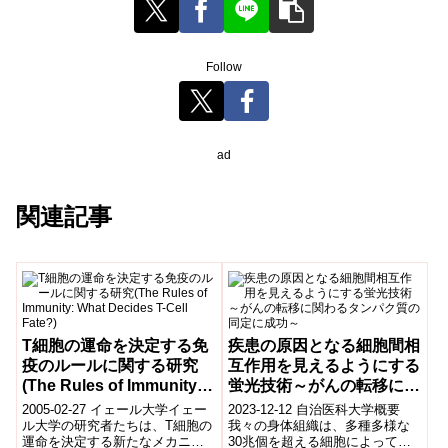
Follow
ad
関連記事
T細胞の運命を決定する免
疾患の原因となる細胞間相
疫のルールに関する研究
互作用を見えるようにする
(The Rules of Immunity:
蛍光技術～がんの転移に関
What Decides T-Cell
わるタンパク質の同定に成
2005-02-27 イェール大学​イェー
2023-12-12 自治医科大学概要
Fate?)
功～
ル大学の研究者たちは、T細胞の
我々の身体組織は、多種多様な
運命を決定する新たなメカニズ
30兆個を超える細胞によって構