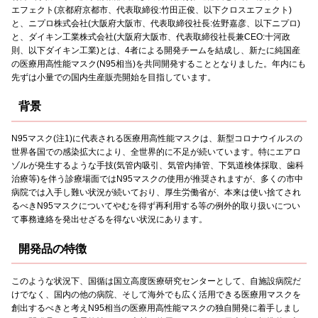
エフェクト(京都府京都市、代表取締役:竹田正俊、以下クロスエフェクト)
と、ニプロ株式会社(大阪府大阪市、代表取締役社長:佐野嘉彦、以下ニプロ)
と、ダイキン工業株式会社(大阪府大阪市、代表取締役社長兼CEO:十河政
則、以下ダイキン工業)とは、4者による開発チームを結成し、新たに純国産
の医療用高性能マスク(N95相当)を共同開発することとなりました。年内にも
先ずは小量での国内生産販売開始を目指しています。
背景
N95マスク(注1)に代表される医療用高性能マスクは、新型コロナウイルスの
世界各国での感染拡大により、全世界的に不足が続いています。特にエアロ
ゾルが発生するような手技(気管内吸引、気管内挿管、下気道検体採取、歯科
治療等)を伴う診療場面ではN95マスクの使用が推奨されますが、多くの市中
病院では入手し難い状況が続いており、厚生労働省が、本来は使い捨てされ
るべきN95マスクについてやむを得ず再利用する等の例外的取り扱いについ
て事務連絡を発出せざるを得ない状況にあります。
開発品の特徴
このような状況下、国循は国立高度医療研究センターとして、自施設病院だ
けでなく、国内の他の病院、そして海外でも広く活用できる医療用マスクを
創出するべきと考えN95相当の医療用高性能マスクの独自開発に着手しまし