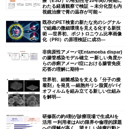
療（ESD）の有効性を10年間の長期に
わたる経過観察で検証 ～未分化型も内
視鏡治療で胃の温存が可能～
既存のPET検査の新たな光のシグナル
で組織の微細環境を見える化する新技
術 ―世界初、ポジトロニウム比率画像
化（PRI）の原理検証に成功―
非病原性アメーバ(Entamoeba dispar)
の腸管感染モデル確立 ー新しい角度か
らの赤痢アメーバ症における腸管免疫
応答の理解に期待ー
世界初、細菌感染を支える「分子の接
着剤」を発見 ―細胞外リン脂質がバイ
オフィルムを組み立てる新しい仕組み
を解明―
研修医の約4割が診療現場で生成AIを
活用 ー利用者はAIの限界や倫理的課題
への理解が高く、望ましい診療行動と