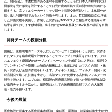
た。開発品は、①柔軟性のある素材を使用するとともに日本人の標準的な顔
面形状を元に形状を設計することで口元に密着可能で長時間の連続装着にも
耐えうる、②フィルターカートリッジ部分を着脱交換可能とし、本体部分が
繰り返し利用可能であるという特徴を有します。また、DS2規格(注2)に準拠
した評価試験を実施し、作製した試作品がN95マスクに相当する性能を示す
結果を得ております(参考図)。将来的にはN95規格及びDS2規格の認証を目指
します。
開発チームの役割分担
国循は、医療現場のニーズを元にしたコンセプト立案を行うと共に、試作さ
れたマスクを臨床現場で評価することでコンセプトの実証を行います。クロ
スエフェクト(国循内のオープンイノベーションラボ(注3)に入居)は、精密3D
プリンティングを応用した独自の技術により生産に向けたマスクの設計・改
良・試作及び金型の作成を行います。ダイキン工業は、フィルター開発・化
成品開発で培った技術を生かし、当該マスクに使用する高性能フィルターの
開発を担います。ニプロは、樹脂製の医療用品製造で培った製造管理体制及
び販売チャネルを活かし、最終製品としての医療用高性能マスクの大量製
造・販売を担います。
今後の展望
医療施設に従事する医療従事者(医師・歯科医・看護師・就業歯科衛生士)は約