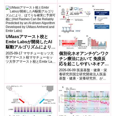
ムを解明しました。​T細胞は、免
成されています。それらの細胞
疫応答において中心的な役割
は細胞膜表面上に提示されたタ
を...
ンパク質...
UMassアマースト校と
Embr Labsが開発したAI
駆動アルゴリズムにより、
ほてりを確実に予測可能に
個別化ネオアンチゲンワク
2025-09-17 マサチューセッツ大
(Hot Flashes Can Be
学アマースト校マサチューセッ
チン療法において 免疫反
ツ大学アマースト校とEmbr Labs
Reliably Predicted by an
応を起こしやすいネオアン
の研究チームは、閉経期女性に
AI-driven Algorithm
チゲンの特徴を解明
多いホットフラッシュを高精...
2026-06-09 医薬基盤・健康・栄
Developed by UMass
養研究所国立研究開発法人医薬
Amherst and Embr Labs)
基盤・健康・栄養研究所、がん
研究会、福岡がん総合クリニッ
クの共同研究グループは、個別
化ネオア...