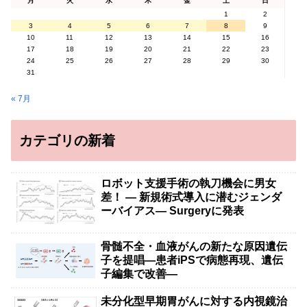
月
火
水
木
金
土
日
1
2
3
4
5
6
7
8
9
10
11
12
13
14
15
16
17
18
19
20
21
22
23
24
25
26
27
28
29
30
31
« 7月
カテゴリの新着
ロボット支援手術の執刀機会に男女
差！ — 新規術式導入に潜むジェンダ
ーバイアス— Surgeryに発表
骨髄不全・血液がんの新たな原因遺伝
子を提唱―患者iPSで病態再現、遺伝
子編集で改善―
未分化型早期胃がんに対する内視鏡治