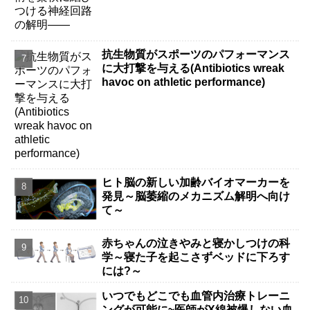
抗生物質がスポーツのパフォーマンス
に大打撃を与える(Antibiotics wreak
havoc on athletic performance)
ヒト脳の新しい加齢バイオマーカーを
発見～脳萎縮のメカニズム解明へ向け
て～
赤ちゃんの泣きやみと寝かしつけの科
学～寝た子を起こさずベッドに下ろす
には?～
いつでもどこでも血管内治療トレーニ
ングが可能に~医師がX線被爆しない血