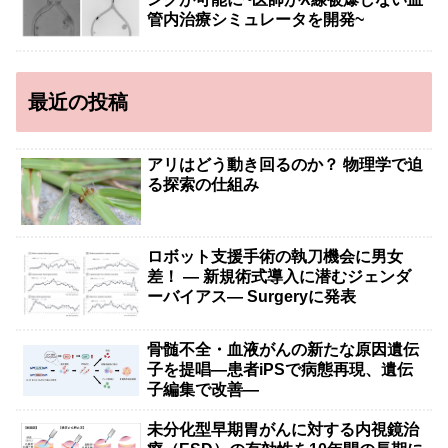
管内治療シミュレータを開発~
最近の投稿
アリはどう動き回るのか？ 物理学で迫
る探索の仕組み
ロボット支援手術の執刀機会に男女
差！ — 新規術式導入に潜むジェンダ
ーバイアス— Surgeryに発表
骨髄不全・血液がんの新たな原因遺伝
子を提唱―患者iPSで病態再現、遺伝
子編集で改善―
未分化型早期胃がんに対する内視鏡治