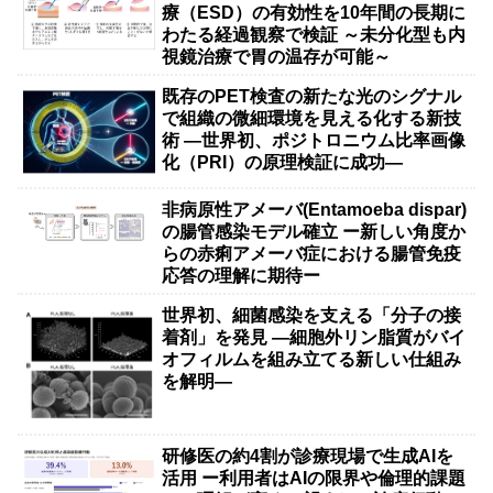
療（ESD）の有効性を10年間の長期に
わたる経過観察で検証 ～未分化型も内
視鏡治療で胃の温存が可能～
既存のPET検査の新たな光のシグナル
で組織の微細環境を見える化する新技
術 ―世界初、ポジトロニウム比率画像
化（PRI）の原理検証に成功―
非病原性アメーバ(Entamoeba dispar)
の腸管感染モデル確立 ー新しい角度か
らの赤痢アメーバ症における腸管免疫
応答の理解に期待ー
世界初、細菌感染を支える「分子の接
着剤」を発見 ―細胞外リン脂質がバイ
オフィルムを組み立てる新しい仕組み
を解明―
研修医の約4割が診療現場で生成AIを
活用 ー利用者はAIの限界や倫理的課題