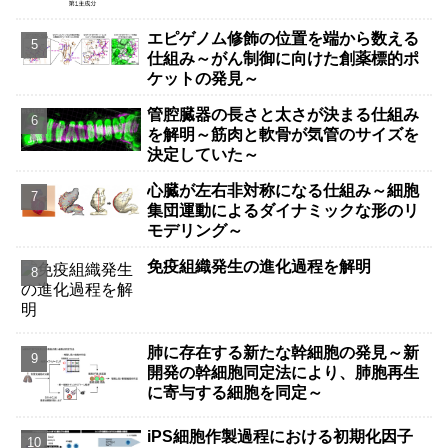
エピゲノム修飾の位置を端から数える
仕組み～がん制御に向けた創薬標的ポ
ケットの発見～
管腔臓器の長さと太さが決まる仕組み
を解明～筋肉と軟骨が気管のサイズを
決定していた～
心臓が左右非対称になる仕組み～細胞
集団運動によるダイナミックな形のリ
モデリング～
免疫組織発生の進化過程を解明
肺に存在する新たな幹細胞の発見～新
開発の幹細胞同定法により、肺胞再生
に寄与する細胞を同定～
iPS細胞作製過程における初期化因子