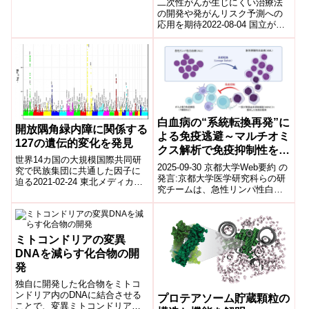
二次性がんが生じにくい治療法
ヒストン脱メチ...
の開発や発がんリスク予測への
応用を期待2022-08-04 国立がん
研究センター発表のポイント 今
回、通常のDNA検体を用いて安
価に...
白血病の“系統転換再発”に
開放隅角緑内障に関係する
よる免疫逃避～マルチオミ
127の遺伝的変化を発見
クス解析で免疫抑制性を解
世界14カ国の大規模国際共同研
明～
2025-09-30 京都大学Web要約 の
究で民族集団に共通した因子に
発言:京都大学医学研究科らの研
迫る2021-02-24 東北メディカ
究チームは、急性リンパ性白血
ル・メガバンク機構発表のポイ
病(ALL)が急性骨髄性白血病
ント・世界14カ国の開放隅角緑
(AML)へと変化して再発す...
内障*...
ミトコンドリアの変異
DNAを減らす化合物の開
発
独自に開発した化合物をミトコ
ンドリア内のDNAに結合させる
プロテアソーム貯蔵顆粒の
ことで、変異ミトコンドリア