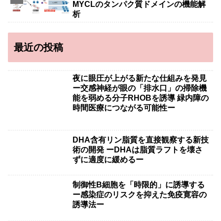
MYCLのタンパク質ドメインの機能解
析
最近の投稿
夜に眼圧が上がる新たな仕組みを発見
ー交感神経が眼の「排水口」の掃除機
能を弱める分子RHOBを誘導 緑内障の
時間医療につながる可能性ー
DHA含有リン脂質を直接観察する新技
術の開発 ーDHAは脂質ラフトを壊さ
ずに適度に緩めるー
制御性B細胞を「時限的」に誘導する
ー感染症のリスクを抑えた免疫寛容の
誘導法ー