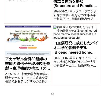
構造と機能を解明
DNAを減らすことに成功した。
(Structure and Function
of Proteasome Storage
2026-01-28 マックス・プランク
Granules Elucidated)
研究所栄養不足などのエネルギ
ー制限下で、酵母細胞内のプロ
テアソームが細胞質中に集結
し、膜に囲まれない特殊構造体
「プロテア...
白血病研究に成功したバイ
オ工学的骨髄モデル
(Bioengineered bone
marrow model
2025-11-07 英国研究イノベーシ
アカゲザル全身80組織の
successful in leukaemia
ョン機構(UKRI)グラスゴー大学
季節の遺伝子発現地図を作
の研究チームは、動物実験を用
research)
製～生理機能や病気リスク
いずに急性骨髄性白血病(AML)の
が季節や性別によって変わ
新治療法を評価できる人工...
2025-05-02 京都大学京都大学の
る謎に迫る～
研究チームは、ヒトに近縁な霊
長類であるアカゲザルの全身80
組織における季節ごとの遺伝子
発現地図を作成し、生理機能や
疾患リ...
ad