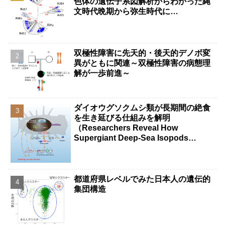
色体の遺伝子系図解析からわかった縄
文時代晩期から弥生時代に…
双極性障害に先天的・後天的デノボ変
異がともに関連～双極性障害の病態理
解が一歩前進～
ダイオウグソクムシ類が長期間の絶食
を生き延びる仕組みを解明
（Researchers Reveal How
Supergiant Deep-Sea Isopods
Survive Years Without Food）
都道府県レベルでみた日本人の遺伝的
集団構造