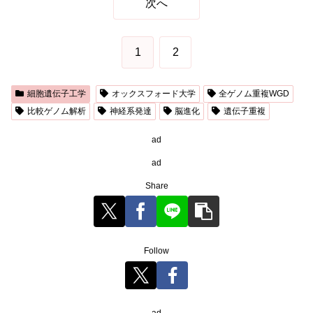
次へ
1
2
細胞遺伝子工学
オックスフォード大学
全ゲノム重複WGD
比較ゲノム解析
神経系発達
脳進化
遺伝子重複
ad
ad
Share
Follow
ad