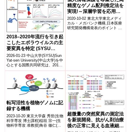
精度なゲノム配列推定法を
実現!～深層学習を応用し
たこれまでにない手法～
2020-10-02 東北大学東北メディ
カル・メガバンク機構,日本医療
研究開発機構発表のポイント 多
人数の個人の全ゲノム情報(参照
2018–2020年流行を引き起
パネル*1)を用いることなく、...
こしたエボラウイルスの主
要変異を特定 (SYSU
researchers reveal key
2026-01-23 中山大学(SYSU)Sun
Ebola mutation driving
Yat-sen University(中山大学)を中
心とする国際共同研究は、2018
2018–2020 outbreak)
～2020年にコンゴ民主共...
転写活性を植物ゲノムに記
録する機構
超微量の突然変異の測定法
2023-10-20 東京大学森 秀世(生物
を新規開発、抗がん剤治療
科学専攻 博士課程)稲垣 宗一(生
物科学専攻 准教授)角谷 徹仁(生
後の正常に見える血液細胞
物科学専攻 教授)発表のポイント
での突然変異の増加を確認