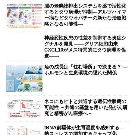
脳の老廃物排出システムを薬で活性化
するとタウ病理が抑制―アルツハイマ
ー病などタウオパチーの新たな治療戦
略となる可能性―
神経変性疾患の性差を制御する炎症シ
グナルを発見 ――グリア細胞由来
CXCL10がメス特異的にタウ病理を促
進――
魚の成長は「住む場所」で決まる？ ―
ホルモンと生息環境の隠れた関係
ネコにもヒトと共通する遺伝性腫瘍の
可能性 －共通の基盤を用いた発がん研
究と精密がん医療へ－
tRNA前駆体が生育温度を感知する ―
熱ストレスで増加するキャップ化