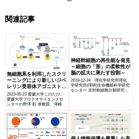
関連記事
神経幹細胞の再生能を発見
～細胞の「形」の柔軟性が
脳の拡大に果たす役割～
無細胞系を利用したスクリ
ーニングにより新しいジベ
2019-12-24 理化学研究所理化
学研究所(理研)生命機能科学研究
レリン受容体アゴニストの
センター 非対称細胞分裂研究チ
単離に成功しました
2023-05-23 愛媛大学このたび、
ームの松崎文雄チームリーダ
愛媛大学プロテオサイエンスセ
ー、藤田生水研究員、下向敦範
ンターの野澤 彰 准教授、澤崎
専門職...
達也 教授らの研究グループは、
当センターが独自に開発してき
た...
個人情報保護を尊重した高