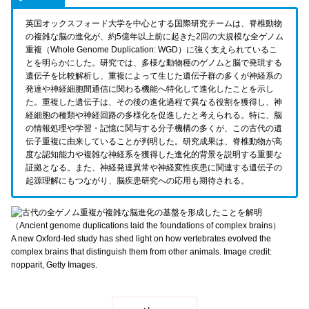
英国オックスフォード大学を中心とする国際研究チームは、脊椎動物
の複雑な脳の進化が、約5億年以上前に起きた2回の大規模な全ゲノム
重複（Whole Genome Duplication: WGD）に強く支えられているこ
とを明らかにした。研究では、多様な動物種のゲノムと脳で発現する
遺伝子を比較解析し、重複によって生じた遺伝子群の多くが神経系の
発達や神経細胞間通信に関わる機能へ特化して進化したことを示し
た。重複した遺伝子は、その後の進化過程で異なる役割を獲得し、神
経細胞の種類や神経回路の多様化を促進したと考えられる。特に、脳
の情報処理や学習・記憶に関与する分子機構の多くが、この古代の遺
伝子重複に由来していることが判明した。研究成果は、脊椎動物が高
度な認知能力や複雑な神経系を獲得した進化的背景を説明する重要な
証拠となる。また、神経発達異常や神経変性疾患に関連する遺伝子の
起源理解にもつながり、脳疾患研究への応用も期待される。
A new Oxford-led study has shed light on how vertebrates evolved the
complex brains that distinguish them from other animals. Image credit:
nopparit, Getty Images.