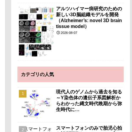
アルツハイマー病研究のための
新しい3D脳組織モデルを開発
（Alzheimer’s: novel 3D brain
tissue model）
2026-08-07
カテゴリの人気
現代人のゲノムから過去を知る
～Y染色体の遺伝子系図解析か
らわかった縄文時代晩期から弥
生時代に…
スマートフォンのみで胎児心拍