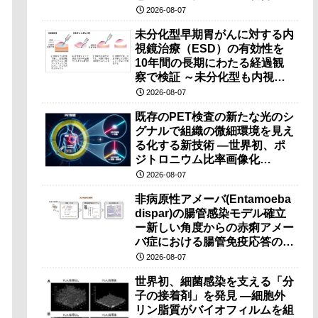
2026-08-07
未分化型早期胃がんに対する内
視鏡治療（ESD）の有効性を
10年間の長期にわたる経過観
察で検証 ～未分化型も内視鏡
治療で胃の温存が可能～
2026-08-07
既存のPET検査の新たな光のシ
グナルで組織の微細環境を見え
る化する新技術 ―世界初、ポ
ジトロニウム比率画像化
（PRI）の原理検証に成功―
2026-08-07
非病原性アメーバ(Entamoeba
dispar)の腸管感染モデル確立
ー新しい角度からの赤痢アメー
バ症における腸管免疫応答の理
解に期待ー
2026-08-07
世界初、細菌感染を支える「分
子の接着剤」を発見 ―細胞外
リン脂質がバイオフィルムを組