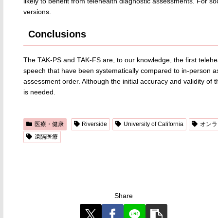
likely to benefit from telehealth diagnostic assessments. For soc
versions.
Conclusions
The TAK-PS and TAK-FS are, to our knowledge, the first telehea
speech that have been systematically compared to in-person a
assessment order. Although the initial accuracy and validity 
is needed.
医療・健康
Riverside
University of California
オンラ
遠隔医療
Share