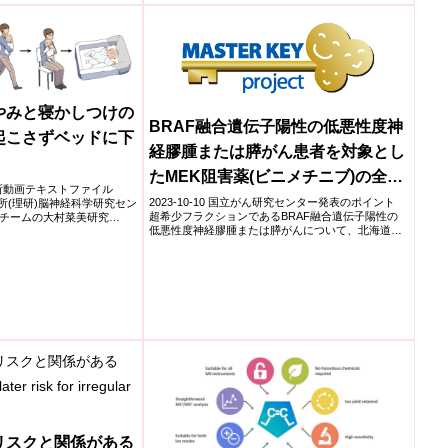
価...
やみと寝かしつけの
BRAF融合遺伝子陽性の低悪性度神
起こさずベッドに下
経膠腫または膵がん患者を対象とし
たMEK阻害薬(ビニメチニブ)の全国
研究所動画テキストファイル
6施設共同第2相医師主導治験開始
2023-10-10 国立がん研究センター発表のポイント
研究所(理研)脳神経科学研究セン
超希少フラクションであるBRAF融合遺伝子陽性の
チームの大村菜美研究
低悪性度神経膠腫または膵がんについて、北海道、
東北、関...
リスクと関係がある