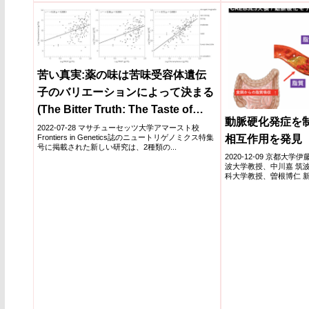
苦い真実:薬の味は苦味受容体遺伝
子のバリエーションによって決まる
(The Bitter Truth: The Taste of
動脈硬化発症を
Some Medications Depends on
2022-07-28 マサチューセッツ大学アマースト校
相互作用を発見
Frontiers in Genetics誌のニュートリゲノミクス特集
Variations in Bitter Receptor
号に掲載された新しい研究は、2種類の...
2020-12-09 京都大
Genes)
波大学教授、中川嘉 筑
科大学教授、曽根博仁 
は...