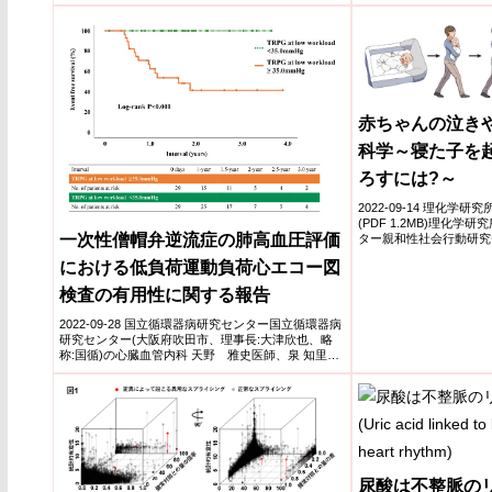
赤ちゃんの泣き
科学～寝た子を
ろすには?～
2022-09-14 理化学
(PDF 1.2MB)理化学
一次性僧帽弁逆流症の肺高血圧評価
ター親和性社会行動研究
員、...
における低負荷運動負荷心エコー図
検査の有用性に関する報告
2022-09-28 国立循環器病研究センター国立循環器病
研究センター(大阪府吹田市、理事長:大津欣也、略
称:国循)の心臓血管内科 天野 雅史医師、泉 知里医
師...
尿酸は不整脈の