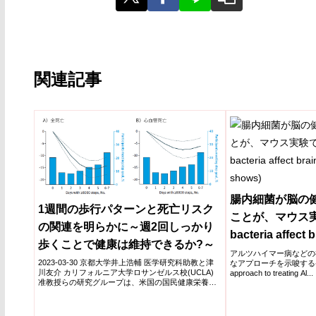
関連記事
腸内細菌が脳の
1週間の歩行パターンと死亡リスク
ことが、マウス実
の関連を明らかに～週2回しっかり
bacteria affect b
歩くことで健康は維持できるか?～
mouse study s
アルツハイマー病などの
2023-03-30 京都大学井上浩輔 医学研究科助教と津
なアプローチを示唆する発見Fin
川友介 カリフォルニア大学ロサンゼルス校(UCLA)
approach to treating Al...
准教授らの研究グループは、米国の国民健康栄養調
査デ...