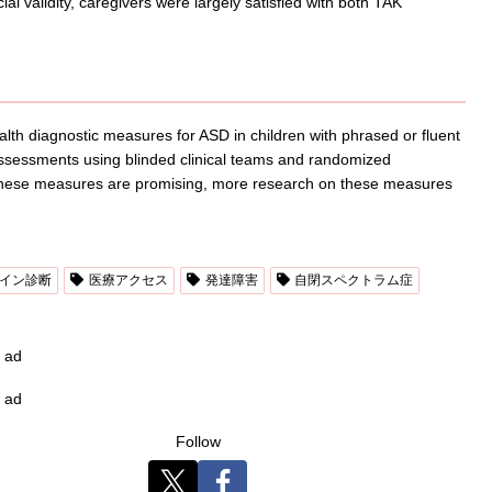
ial validity, caregivers were largely satisfied with both TAK
lth diagnostic measures for ASD in children with phrased or fluent
ssessments using blinded clinical teams and randomized
of these measures are promising, more research on these measures
イン診断
医療アクセス
発達障害
自閉スペクトラム症
ad
ad
Follow