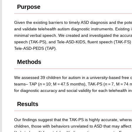
Purpose
Given the existing barriers to timely ASD diagnosis and the potenti
and validate telehealth autism diagnostic instruments. Existing 
minimal verbal speech. We created and investigated the accura
speech (TAK-PS), and Tele-ASD-KIDS, fluent speech (TAK-FS) al
Tele-ASD-PEDS (TAP).
Methods
We assessed 39 children for autism in a university-based free c
teams– TAP (
n
= 10; M = 47.5 months), TAK-PS (
n
= 7, M = 74 
for diagnostic accuracy and social validity for each telehealth i
Results
Our findings suggest that the TAK-PS is highly accurate, where
children, those with behaviors unrelated to ASD that may affec