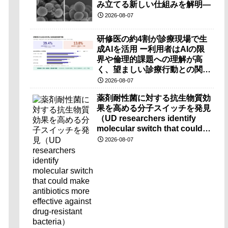
み立てる新しい仕組みを解明―
2026-08-07
研修医の約4割が診療現場で生
成AIを活用 ー利用者はAIの限
界や倫理的課題への理解が高
く、望ましい診療行動との関連
も確認ー
2026-08-07
薬剤耐性菌に対する抗生物質効
果を高める分子スイッチを発見
（UD researchers identify
molecular switch that could
make antibiotics more
2026-08-07
effective against drug-
resistant bacteria）