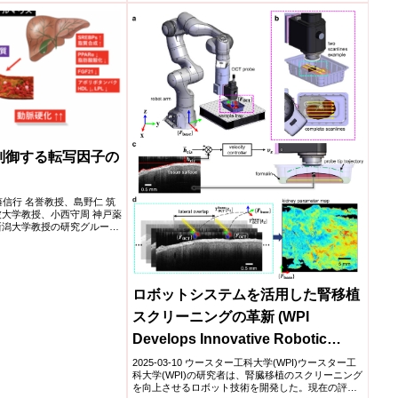
制御する転写因子の
学伊藤信行 名誉教授、島野仁 筑
波大学教授、小西守周 神戸薬
新潟大学教授の研究グループ
ロボットシステムを活用した腎移植
スクリーニングの革新 (WPI
Develops Innovative Robotic
System to Enhance Kidney
2025-03-10 ウースター工科大学(WPI)ウースター工
科大学(WPI)の研究者は、腎臓移植のスクリーニング
Transplant Screening)
を向上させるロボット技術を開発した。現在の評