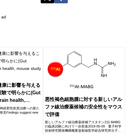
ad
健康に影響を与える
験で明らかに(Gut
悪性褐色細胞腫に対する新しいアル
rain health,
ファ線治療薬候補の安全性をマウス
hows)
神経変性疾患治療への新た
dings suggest new
で評価
新しいアルファ線治療薬候補アスタチン211-MABG
の臨床試験に向けて一歩前進2019-05-09 量子科学
技術研究開発機構概要放射線医学総合研究所分子イ
メージ...