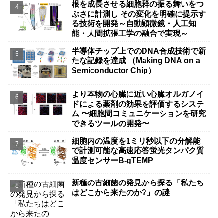
根を成長させる細胞群の振る舞いをつ
ぶさに計測し その変化を明確に提示す
る技術を開発～自動顕微鏡・人工知
能・人間拡張工学の融合で実現～
半導体チップ上でのDNA合成技術で新
たな記録を達成 （Making DNA on a
Semiconductor Chip）
より本物の心臓に近い心臓オルガノイ
ドによる薬剤の効果を評価するシステ
ム 〜細胞間コミュニケーションを研究
できるツールの開発〜
細胞内の温度を1ミリ秒以下の分解能
で計測可能な高速応答蛍光タンパク質
温度センサーB-gTEMP
新種の古細菌の発見から探る「私たち
はどこから来たのか?」の謎