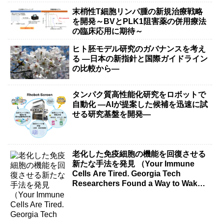
末梢性T細胞リンパ腫の新規治療戦略
を開発～BVとPLK1阻害薬の併用療法
の臨床応用に期待～
ヒト胚モデル研究のガバナンスを考え
る ―日本の新指針と国際ガイドライン
の比較から―
タンパク質高性能化研究をロボットで
自動化 ―AIが提案した候補を迅速に試
せる研究基盤を開発―
老化した免疫細胞の機能を回復させる
新たな手法を発見 （Your Immune
Cells Are Tired. Georgia Tech
Researchers Found a Way to Wake
Them Up.）