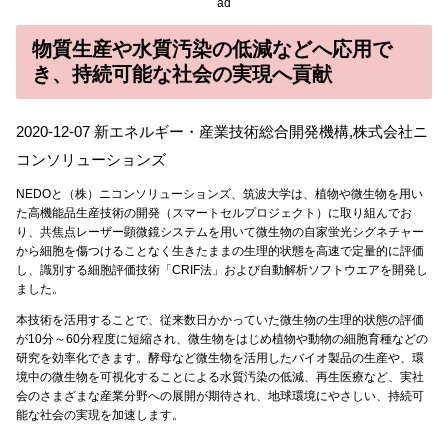
ad
物質生産や水質汚染の低減などへ応用で
き、持続可能な社会の実現へ貢献
2020-12-07 新エネルギー・産業技術総合開発機構,株式会社ニ
コンソリューションズ
NEDOと（株）ニコンソリューションズ、筑波大学は、植物や微生物を用い
た高機能品生産技術の開発（スマートセルプロジェクト）に取り組んでお
り、共焦点レーザー顕微鏡システムを用いて微生物の自家蛍光シグネチャー
から細胞を傷つけることなく生きたままの生理的状態を高速で定量的に評価
し、識別する細胞評価技術「CRIF法」および自動解析ソフトウエアを開発し
ました。
本技術を活用することで、従来数日かかっていた微生物の生理的状態の評価
が10分～60分程度に短縮され、微生物をはじめ植物や動物の細胞育種などの
研究を効率化できます。酵母など微生物を活用したバイオ製品の生産や、環
境中の微生物を可視化することによる水質汚染の低減、再生医療など、実社
会のさまざまな産業分野への展開が期待され、地球環境にやさしい、持続可
能な社会の実現を加速します。