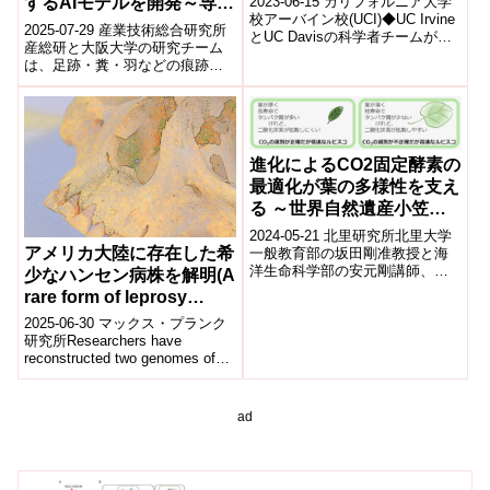
2023-06-15 カリフォルニア大学
するAIモデルを開発～専門
breakthrough in
校アーバイン校(UCI)◆UC Irvine
知識がなくても非侵襲的に
2025-07-29 産業技術総合研究所
とUC Davisの科学者チームが、
grapevine disease
動物の種を識別できる新た
産総研と大阪大学の研究チーム
ブドウに影響を及ぼす壊滅的な
resistance)
は、足跡・糞・羽などの痕跡画
なアニマルトラッキングAI
病気に対する...
像から野生動物の種を推定でき
モデル～
るAIモデルとデータセット
「Anim...
進化によるCO2固定酵素の
最適化が葉の多様性を支え
る ～世界自然遺産小笠原
諸島で共存する樹木から解
2024-05-21 北里研究所北里大学
明～
アメリカ大陸に存在した希
一般教育部の坂田剛准教授と海
洋生命科学部の安元剛講師、京
少なハンセン病株を解明(A
都大学生態学研究センターの石
rare form of leprosy
田厚教授と松山秦氏、国際農林
existed in the Americas
水産業研...
2025-06-30 マックス・プランク
for thousands of years)
研究所Researchers have
reconstructed two genomes of
Mycobacteri...
ad