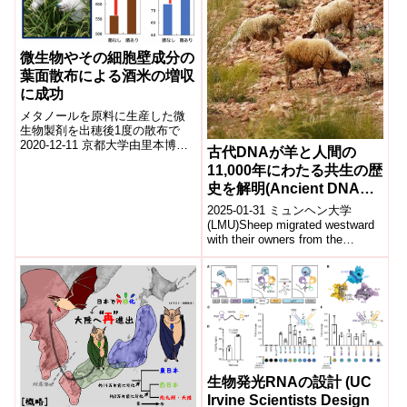
微生物やその細胞壁成分の
葉面散布による酒米の増収
に成功
メタノールを原料に生産した微
生物製剤を出穂後1度の散布で
2020-12-11 京都大学由里本博也
古代DNAが羊と人間の
農学研究科准教授、阪井康能 同
11,000年にわたる共生の歴
教授らの研究グループは、白鶴
史を解明(Ancient DNA
酒造...
reveals the 11,000-year
2025-01-31 ミュンヘン大学
intertwined history of
(LMU)Sheep migrated westward
with their owners from the
sheep and humans)
Fertil...
生物発光RNAの設計 (UC
Irvine Scientists Design