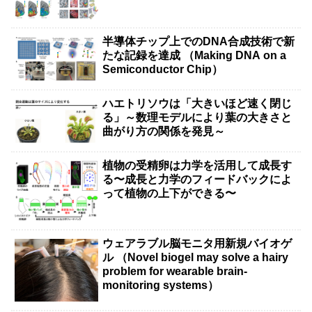
半導体チップ上でのDNA合成技術で新
たな記録を達成 （Making DNA on a
Semiconductor Chip）
ハエトリソウは「大きいほど速く閉じ
る」～数理モデルにより葉の大きさと
曲がり方の関係を発見～
植物の受精卵は力学を活用して成長す
る〜成長と力学のフィードバックによ
って植物の上下ができる〜
ウェアラブル脳モニタ用新規バイオゲ
ル （Novel biogel may solve a hairy
problem for wearable brain-
monitoring systems）