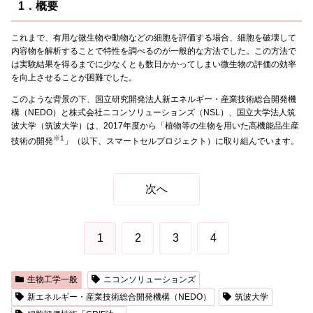
1．概要
これまで、有用な微生物や動物などの細胞を評価する場合、細胞を破壊して
内容物を解析することで特性を調べるのが一般的な方法でした。この方法で
は実験結果を得るまでに少なくとも数日かかってしまい微生物の評価の効率
を向上させることが困難でした。
このような背景の下、国立研究開発法人新エネルギー・産業技術総合開発機
構（NEDO）と株式会社ニコンソリューションズ（NSL）、国立大学法人筑
波大学（筑波大学）は、2017年度から「植物等の生物を用いた高機能品生産
※1
技術の開発
」（以下、スマートセルプロジェクト）に取り組んでいます。
次へ
1
2
3
4
生物工学一般
ニコンソリューションズ
新エネルギー・産業技術総合開発機構（NEDO）
筑波大学