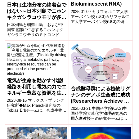
Bioluminescent RNA)
日本は生物分布の終着点で
はない～日本列島でニホン
2025-01-09 カリフォルニア大学
アーバイン校 (UCI)カリフォルニ
キクガシラコウモリが多様
ア大学アーバイン校(UCI)の研究
化したことを解明～
日本列島と朝鮮半島、および中
者たちは、RNAに生物発光分子
国東北部に生息するニホンキク
をタグ付けする新技術...
ガシラコウモリのミトコンドリ
アDNAにおける遺伝的変異を解
析しました。本種は日本列島内
には3つの系統グループが存在
し、それらのうちで最も新しい
グループには南九州と朝鮮半
島、および中国東北部に分布す
るコウモリが含まれることを明
らかにしました。本種は大陸か
ら渡ってきた後に日本列島で多
電気が生命を動かす:代謝
様化した後、氷河期の海水面低
経路を利用し電気の力でエ
合成酵母群による植物リグ
下に伴い今より狭かった対馬海
ネルギー豊富な資源を生
峡を渡って大陸へと再進出した
ナンのデノボ生合成に成功
産。(Electricity driving
ことが示唆されました。
2023-08-16 マックス・プランク
(Researchers Achieve De
life:Using a metabolic
研究所◆Max Planck研究所の
Novo Biosynthesis of
2025-03-21 中国科学院(CAS)​中
Tobias Erbチームは、合成生物学
pathway, energy-rich
Plant Lignans using
国科学院大連化学物理研究所の
を用いて単純な分子から複雑な
resources can be
周永進教授らの研究チームは、
Synthetic Yeast
資源を作る方法を...
合成酵母コンソーシアを用い
produced via the power
Consortia)
て、植物リグナンのデノボ生合
of electricity)
成に...