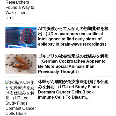
AIで脳波からてんかんの初期兆候を検
出 （UD researchers use artificial
intelligence to find early signs of
epilepsy in brain-wave recordings）
ゴキブリの社会性形成の仕組みを解明
（German Cockroaches Appear to
Be More Social Animals than
Previously Thought）
休眠がん細胞が免疫療法を妨げる仕組
みを解明 （UT-Led Study Finds
Dormant Cancer Cells Block
Immune Cells To Disarm
Immunotherapy）