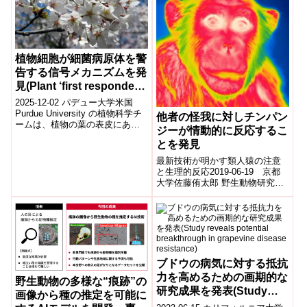
植物細胞が細菌病原体を警
告する信号メカニズムを発
見(Plant ‘first responder’
cells warn neighbors
2025-12-02 パデュー大学米国
about bacterial
Purdue University の植物科学チ
他者の怪我に対しチンパン
ームは、植物の葉の表皮にある
pathogens)
ジーが情動的に反応するこ
一部の細胞が、病原性細菌の化
とを発見
学信号に対して他...
最新技術が明かす類人猿の注意
と生理的反応2019-06-19 京都
大学佐藤侑太郎 野生動物研究セ
ンター・日本学術振興会特別研
究員らの研究グループは、チン
パンジー...
ブドウの病気に対する抵抗
力を高めるための画期的な
野生動物の多様な“痕跡”の
研究成果を発表(Study
画像から種の推定を可能に
reveals potential