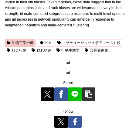
varied in their kin biases. Taken together, these data suggest that in the
African papionins i) kin and rank biases are widespread but vary in their
strength; ii) male-centered subgroups are exclusive to multi-level systems;
and iii) increases in network modularity can emerge in response to
heightened nepotism and male-centered clustering.
生物工学一般
ヒヒ
マサチューセッツ大学アマースト校
社会行動
群れ構造
行動生態学
霊長類進化
ad
ad
Share
Follow