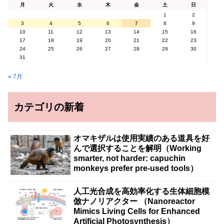
月
火
水
木
金
土
日
1
2
3
4
5
6
7
8
9
10
11
12
13
14
15
16
17
18
19
20
21
22
23
24
25
26
27
28
29
30
31
« 7月
カテゴリの新着
オマキザルは使用実績のある道具を好
んで選択することを解明（Working
smarter, not harder: capuchin
monkeys prefer pre-used tools）
人工光合成を高効率化する生体細胞模
倣ナノリアクター （Nanoreactor
Mimics Living Cells for Enhanced
Artificial Photosynthesis）