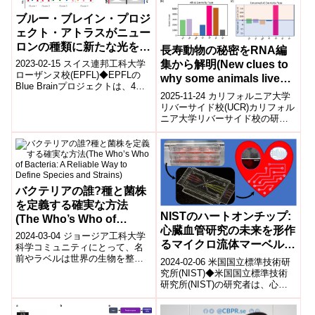
ブルー・ブレイン・プロジ
ェクト・アトラスがニュー
ロンの種類に新たな光を当
長寿動物の秘密をRNA編
てる(New release of Blue
集から解明(New clues to
2023-02-15 スイス連邦工科大学
Brain Project Atlas sheds
ローザンヌ校(EPFL)◆EPFLの
why some animals live
Blue Brainプロジェクトは、4年
light on neuron types)
longer)
2025-11-24 カリフォルニア大学
間の研究期間を経て、より多く
リバーサイド校(UCR)カリフォル
のニューロンタイ...
ニア大学リバーサイド校の研究
チームは、哺乳類の寿命差を生
み出す“長寿の分子基盤”を解明...
バクテリアの誰?種と菌株
を定義する確実な方法
NISTのハートオンチップ:
(The Who’s Who of
心臓血管研究の未来を形作
Bacteria: A Reliable Way
2024-03-04 ジョージア工科大学
るマイクロ流体マーベル
to Define Species and
科学コミュニティにとって、名
(NIST’s Heart-on-a-Chip:
前やラベルは世界の生物を整理
Strains)
2024-02-06 米国国立標準技術研
し、特定し、研究し、規制する
A Microfluidic Marvel
究所(NIST)◆米国国立標準技術
のに役立つ。しかし、細菌に関
研究所(NIST)の研究者は、心臓
Shaping the Future of
しては、...
疾患の研究に人間のようなモデ
Cardiovascular
ルを模倣するシステムを開...
Research)