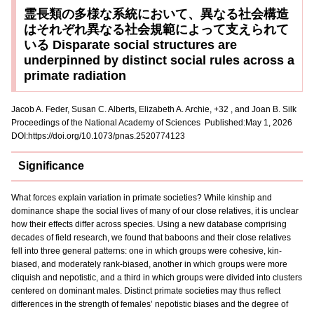
霊長類の多様な系統において、異なる社会構造
はそれぞれ異なる社会規範によって支えられて
いる Disparate social structures are
underpinned by distinct social rules across a
primate radiation
Jacob A. Feder, Susan C. Alberts, Elizabeth A. Archie, +32 , and Joan B. Silk
Proceedings of the National Academy of Sciences Published:May 1, 2026
DOI:https://doi.org/10.1073/pnas.2520774123
Significance
What forces explain variation in primate societies? While kinship and
dominance shape the social lives of many of our close relatives, it is unclear
how their effects differ across species. Using a new database comprising
decades of field research, we found that baboons and their close relatives
fell into three general patterns: one in which groups were cohesive, kin-
biased, and moderately rank-biased, another in which groups were more
cliquish and nepotistic, and a third in which groups were divided into clusters
centered on dominant males. Distinct primate societies may thus reflect
differences in the strength of females’ nepotistic biases and the degree of