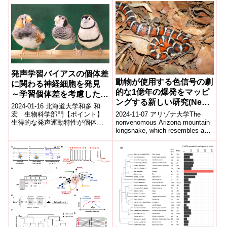
た約100万年前のヒト化石「雲...
発声学習バイアスの個体差
動物が使用する色信号の劇
に関わる神経細胞を発見
的な1億年の爆発をマッピ
～学習個体差を考慮した神
ングする新しい研究(New
経教育学の推進に期待～
2024-01-16 北海道大学和多 和
study maps dramatic
宏 生物科学部門【ポイント】
2024-11-07 アリゾナ大学The
100-million-year
生得的な発声運動特性が個体ご
nonvenomous Arizona mountain
とに異なり、それに基づいた発
kingsnake, which resembles a
explosion in color
声学習バイアスを持つ。 脳内の
v...
signals used by animals)
興奮...