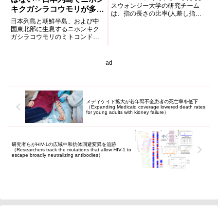
understanding human
スウォンジー大学の研究チーム
キクガシラコウモリが多様
は、指の長さの比率(人差し指と
brain evolution?)
化したことを解明～
日本列島と朝鮮半島、および中
薬指の比、いわゆる2D:4D比)
国東北部に生息するニホンキク
が、人類の脳進化を理解する重
ガシラコウモリのミトコンドリ
要...
アDNAにおける遺伝的変異を解
析しました。本種は日本列島内
には3つの系統グループが存在
ad
し、それらのうちで最も新しい
グループには南九州と朝鮮半
島、および中国東北部に分布す
るコウモリが含まれることを明
らかにしました。本種は大陸か
メディケイド拡大が若年腎不全患者の死亡率を低下
ら渡ってきた後に日本列島で多
（Expanding Medicaid coverage lowered death rates
for young adults with kidney failure）
様化した後、氷河期の海水面低
下に伴い今より狭かった対馬海
峡を渡って大陸へと再進出した
ことが示唆されました。
研究者らがHIV-1の広域中和抗体回避変異を追跡
（Researchers track the mutations that allow HIV-1 to
escape broadly neutralizing antibodies）