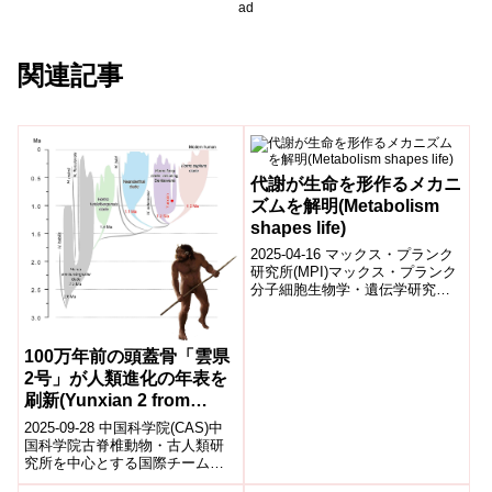
ad
関連記事
代謝が生命を形作るメカニ
ズムを解明(Metabolism
shapes life)
2025-04-16 マックス・プランク
研究所(MPI)マックス・プランク
分子細胞生物学・遺伝学研究所
とEMBLバルセロナの研究チーム
は、エネルギー代謝である解...
100万年前の頭蓋骨「雲県
2号」が人類進化の年表を
刷新(Yunxian 2 from
China Rewrites Human
2025-09-28 中国科学院(CAS)中
Evolution Timeline)
国科学院古脊椎動物・古人類研
究所を中心とする国際チーム
は、1990年に湖北省で発見され