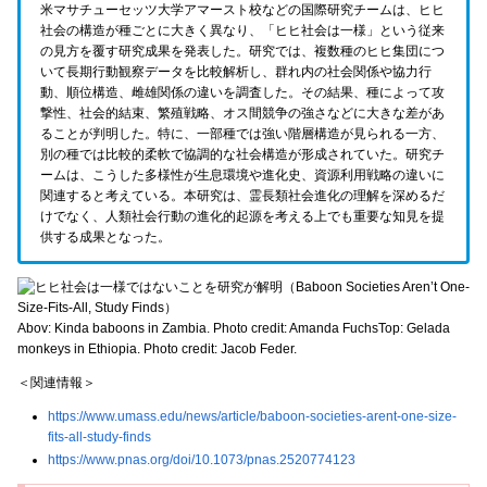
米マサチューセッツ大学アマースト校などの国際研究チームは、ヒヒ
社会の構造が種ごとに大きく異なり、「ヒヒ社会は一様」という従来
の見方を覆す研究成果を発表した。研究では、複数種のヒヒ集団につ
いて長期行動観察データを比較解析し、群れ内の社会関係や協力行
動、順位構造、雌雄関係の違いを調査した。その結果、種によって攻
撃性、社会的結束、繁殖戦略、オス間競争の強さなどに大きな差があ
ることが判明した。特に、一部種では強い階層構造が見られる一方、
別の種では比較的柔軟で協調的な社会構造が形成されていた。研究チ
ームは、こうした多様性が生息環境や進化史、資源利用戦略の違いに
関連すると考えている。本研究は、霊長類社会進化の理解を深めるだ
けでなく、人類社会行動の進化的起源を考える上でも重要な知見を提
供する成果となった。
Abov: Kinda baboons in Zambia. Photo credit: Amanda FuchsTop: Gelada
monkeys in Ethiopia. Photo credit: Jacob Feder.
＜関連情報＞
https://www.umass.edu/news/article/baboon-societies-arent-one-size-
fits-all-study-finds
https://www.pnas.org/doi/10.1073/pnas.2520774123