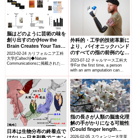
脳はどのように芸術の味を
創り出すのか(How the
外科的・工学的技術革新に
Brain Creates Your Taste
より、バイオニックハンド
in Art)
のすべての指の前例のない
2023-02-24 カリフォルニア工科
大学(Caltech)◆Nature
制御が可能に(Surgical
2023-07-12 チャルマース工科大
Communicationsに掲載された新
and engineering
学For the first time, a person
しい論文で、カリフォルニア工
with an arm amputation can
innovations enable
科大学の研究...
man...
unprecedented control
over every finger of a
bionic hand)
指の長さが人類の脳進化理
解の手がかりになる可能性
(Could finger length
日本は生物分布の終着点で
provide vital clue to
2026-02-05 スウォンジー大学英
はない～日本列島でニホン