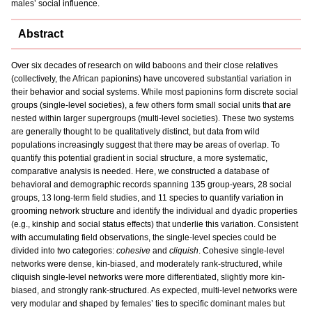
males’ social influence.
Abstract
Over six decades of research on wild baboons and their close relatives
(collectively, the African papionins) have uncovered substantial variation in
their behavior and social systems. While most papionins form discrete social
groups (single-level societies), a few others form small social units that are
nested within larger supergroups (multi-level societies). These two systems
are generally thought to be qualitatively distinct, but data from wild
populations increasingly suggest that there may be areas of overlap. To
quantify this potential gradient in social structure, a more systematic,
comparative analysis is needed. Here, we constructed a database of
behavioral and demographic records spanning 135 group-years, 28 social
groups, 13 long-term field studies, and 11 species to quantify variation in
grooming network structure and identify the individual and dyadic properties
(e.g., kinship and social status effects) that underlie this variation. Consistent
with accumulating field observations, the single-level species could be
divided into two categories:
cohesive
and
cliquish
. Cohesive single-level
networks were dense, kin-biased, and moderately rank-structured, while
cliquish single-level networks were more differentiated, slightly more kin-
biased, and strongly rank-structured. As expected, multi-level networks were
very modular and shaped by females’ ties to specific dominant males but