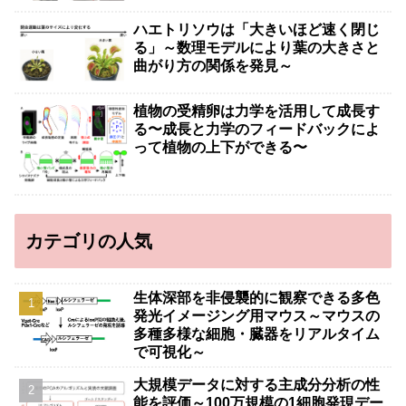
ハエトリソウは「大きいほど速く閉じ
る」～数理モデルにより葉の大きさと
曲がり方の関係を発見～
植物の受精卵は力学を活用して成長す
る〜成長と力学のフィードバックによ
って植物の上下ができる〜
カテゴリの人気
生体深部を非侵襲的に観察できる多色
発光イメージング用マウス～マウスの
多種多様な細胞・臓器をリアルタイム
で可視化～
大規模データに対する主成分分析の性
能を評価～100万規模の1細胞発現デー