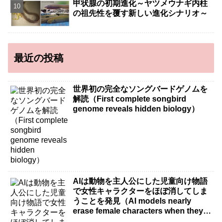
甲状腺の初期進化～ヤツメウナギ内柱
の祖先性を覆す新しい進化シナリオ～
最近の投稿
世界初の完全なソングバードゲノムを
解読（First complete songbird
genome reveals hidden biology）
AIは動物を主人公にした児童向け物語
で女性キャラクターをほぼ消してしま
うことを発見（AI models nearly
erase female characters when they
write kids stories about animals）