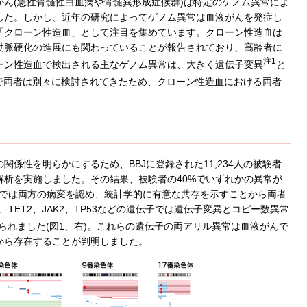
ん(急性骨髄性白血病や骨髄異形成症候群)は特定のゲノム異常によ
した。しかし、近年の研究によってゲノム異常は血液がんを発症し
「クローン性造血」として注目を集めています。クローン性造血は
動脈硬化の進展にも関わっていることが報告されており、高齢者に
注1
ーン性造血で検出される主なゲノム異常は、大きく遺伝子変異
と
で両者は別々に検討されてきたため、クローン性造血における両者
係性を明らかにするため、BBJに登録された11,234人の被験者
析を実施しました。その結果、被験者の40%でいずれかの異常が
6%)では両方の病変を認め、統計学的に有意な共存を示すことから両者
、TET2、JAK2、TP53などの遺伝子では遺伝子変異とコピー数異常
られました(図1、右)。これらの遺伝子の両アリル異常は血液がんで
から存在することが判明しました。