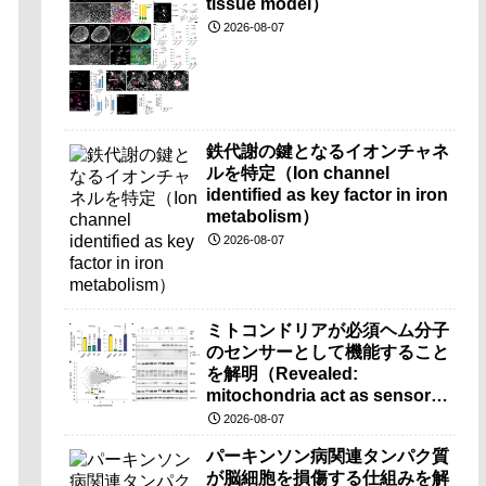
tissue model）
2026-08-07
鉄代謝の鍵となるイオンチャネ
ルを特定（Ion channel
identified as key factor in iron
metabolism）
2026-08-07
ミトコンドリアが必須ヘム分子
のセンサーとして機能すること
を解明（Revealed:
mitochondria act as sensors
for essential iron molecule）
2026-08-07
パーキンソン病関連タンパク質
が脳細胞を損傷する仕組みを解