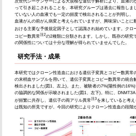
次世代シーケンサーによる大規模な遺伝子解析により、血液のが
って引き起こされることを、本研究グループは過去に報告しま
ていない人の血液でも一定の頻度で検出されることが判明し、
血液がんの前がん病変と考えられていますが、興味深いことに
おける主要な予後規定因子として認識され始めています。クロ
注2
コピー数異常
の2種類に分類されます。しかし、既存の研究
の関係性については十分な理解が得られていませんでした。
研究手法・成果
本研究ではクローン性造血における遺伝子変異とコピー数異常の関
の末梢血サンプルを用いて、遺伝子変異とコピー数異常の統合解
検出されました(図1、左上)。また、被験者の7%(陽性例の1
の協調的な関係が示唆されました(図1、左下)。特に、DNMT3A
注3
が頻繁に共存し、遺伝子の両アリル異常
を来していると考え
は既知の所見ですが、今回の研究によりクローン性造血の段階