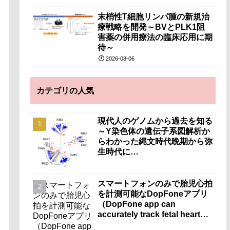
末梢性T細胞リンパ腫の新規治
療戦略を開発～BVとPLK1阻
害薬の併用療法の臨床応用に期
待～
2026-08-06
カテゴリの人気
現代人のゲノムから過去を知る
～Y染色体の遺伝子系図解析か
らわかった縄文時代晩期から弥
生時代に…
スマートフォンのみで胎児心拍
を計測可能なDopFoneアプリ
（DopFone app can
accurately track fetal heart
rate using only a