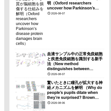
明（Oxford researchers
uncover how Parkinson’s
disease protein damages
2026-08-07
brain cells）
血液サンプル中の正常免疫細胞
と疾患免疫細胞を識別する新手
法（New method
distinguishes between
healthy and diseased
2026-08-07
immune cells in blood
驚いたときに瞳孔が拡大する神
samples）
経メカニズムを解明 （Why do
people’s pupils dilate when
they’re surprised? Brown
researchers explain）
2026-08-06