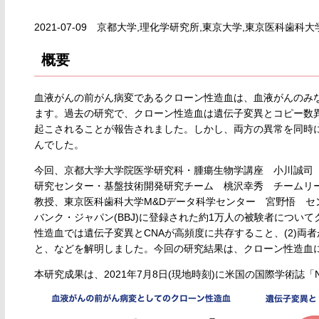
2021-07-09 京都大学,理化学研究所,東京大学,東京医科歯科
概要
血液がんの前がん病変であるクローン性造血は、血液がんのみ
ます。過去の研究で、クローン性造血は遺伝子変異とコピー数異常(Copy
起こされることが報告されました。しかし、両方の異常を同時
んでした。
今回、京都大学大学院医学研究科・腫瘍生物学講座 小川誠司
研究センター・基盤技術開発研究チーム 桃沢幸秀 チームリ
教授、東京医科歯科大学M&Dデータ科学センター 宮野悟 セ
バンク・ジャパン(BBJ)に登録された約1万人の被験者につい
性造血では遺伝子変異とCNAが高頻度に共存すること、(2)
と、などを解明しました。今回の研究結果は、クローン性造血
本研究成果は、2021年7月8日(現地時刻)に米国の国際学術誌「Nat