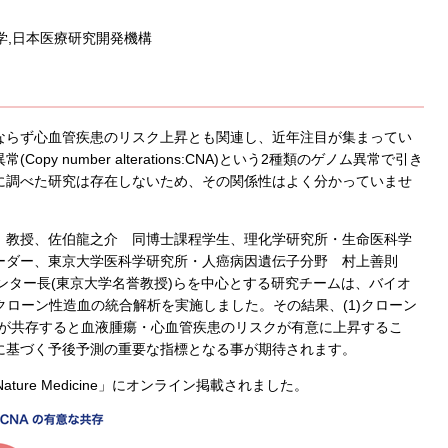
大学,日本医療研究開発機構
ならず心血管疾患のリスク上昇とも関連し、近年注目が集まってい
 number alterations:CNA)という2種類のゲノム異常で引き
に調べた研究は存在しないため、その関係性はよく分かっていませ
 教授、佐伯龍之介 同博士課程学生、理化学研究所・生命医科学
ーダー、東京大学医科学研究所・人癌病因遺伝子分野 村上善則
ンター長(東京大学名誉教授)らを中心とする研究チームは、バイオ
てクローン性造血の統合解析を実施しました。その結果、(1)クローン
両者が共存すると血液腫瘍・心血管疾患のリスクが有意に上昇するこ
に基づく予後予測の重要な指標となる事が期待されます。
ure Medicine」にオンライン掲載されました。