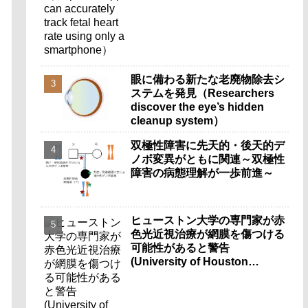
smartphone）
眼に備わる新たな老廃物除去シ
ステムを発見（Researchers
discover the eye’s hidden
cleanup system）
双極性障害に先天的・後天的デ
ノボ変異がともに関連～双極性
障害の病態理解が一歩前進～
ヒューストン大学の専門家が赤
色光近視治療が網膜を傷つける
可能性があると警告
(University of Houston
Expert Warns Red Light
Myopia Therapy Can Injure
Retina)