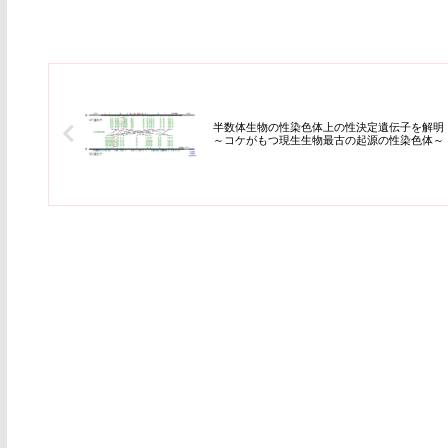
半数体生物の性染色体上の性決定遺伝子を解明
～コケがもつ現生生物最古の起源の性染色体～