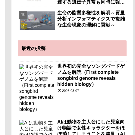
連する遺伝子異常も同時に報告
～
生命の脂質多様性を解明～質量
分析インフォマティクスで複雑
な生命現象の理解に貢献～
最近の投稿
世界初の完全なソングバードゲ
ノムを解読（First complete
songbird genome reveals
hidden biology）
2026-08-07
AIは動物を主人公にした児童向
け物語で女性キャラクターをほ
ぼ消してしまうことを発見（AI