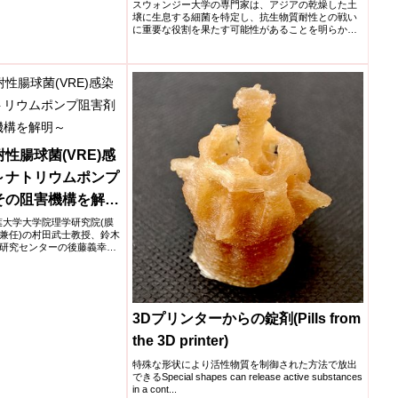
species discovered in Asian soil
スウォンジー大学の専門家は、アジアの乾燥した土
壌に生息する細菌を特定し、抗生物質耐性との戦い
could help battle against
に重要な役割を果たす可能性があることを明らかに
しました。Swanse...
antibiotic resistance)
性腸球菌(VRE)感
～ナトリウムポンプ
その阻害機構を解明
学千葉大学大学院理学研究院(膜
兼任)の村田武士教授、鈴木
研究センターの後藤義幸准
3Dプリンターからの錠剤(Pills from
the 3D printer)
特殊な形状により活性物質を制御された方法で放出
できるSpecial shapes can release active substances
in a cont...