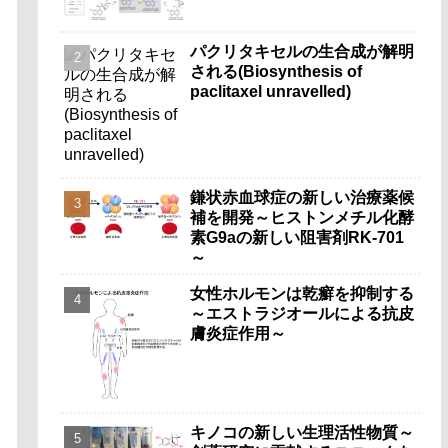
パクリタキセルの生合成が解明
される(Biosynthesis of
paclitaxel unravelled)
鎌状赤血球症の新しい治療薬候
補を開発～ヒストンメチル化酵
素G9aの新しい阻害剤RK-701
～
女性ホルモンは乾癬を抑制する
～エストラジオールによる抗皮
膚炎症作用～
キノコの新しい生理活性物質～