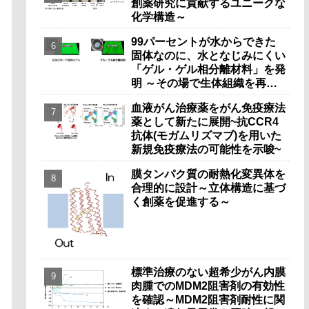
創薬研究に貢献するユニークな
化学構造～
99パーセントが水からできた
固体なのに、水となじみにくい
「ゲル・ゲル相分離材料」を発
明 ～その場で生体組織を再生
することができる革新的な足場
血液がん治療薬をがん免疫療法
材料の可能性～
薬として新たに展開~抗CCR4
抗体(モガムリズマブ)を用いた
新規免疫療法の可能性を示唆~
膜タンパク質の耐熱化変異体を
合理的に設計～立体構造に基づ
く創薬を促進する～
標準治療のない超希少がん内膜
肉腫でのMDM2阻害剤の有効性
を確認～MDM2阻害剤耐性に関