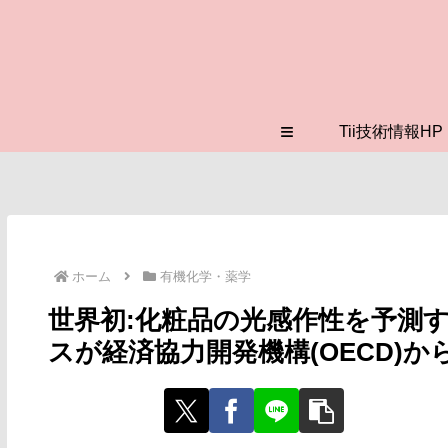
≡
Tii技術情報HP
ホーム
有機化学・薬学
世界初:化粧品の光感作性を予測
スが経済協力開発機構(OECD)か