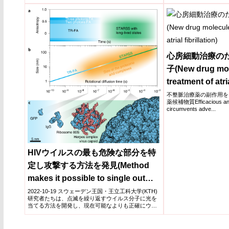
心房細動治療の
子(New drug mol
treatment of atria
不整脈治療薬の副作用を
薬候補物質Efficacious and 
circumvents adve...
HIVウイルスの最も危険な部分を特
定し攻撃する方法を発見(Method
makes it possible to single out
and attack HIV virus’ most
2022-10-19 スウェーデン王国・王立工科大学(KTH)
研究者たちは、点滅を繰り返すウイルス分子に光を
dangerous parts)
当てる方法を開発し、現在可能なよりも正確にウイ
ルスの...