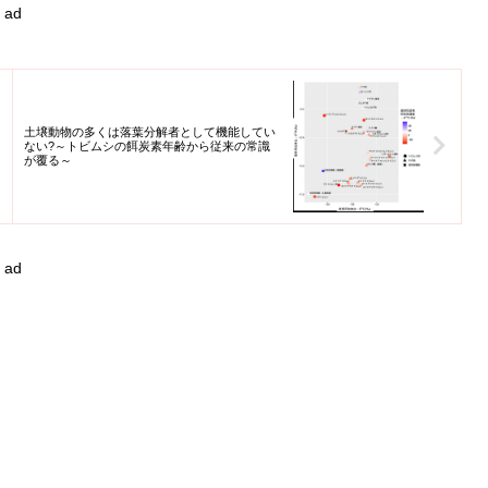
ad
土壌動物の多くは落葉分解者として機能してい
ない?～トビムシの餌炭素年齢から従来の常識
が覆る～
ad