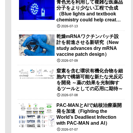
青色光を利用して複雑な医薬品
分子をより少ない工程で合成
（Blue lights and textbook
chemistry could help create
complex drugs in fewer
2026-07-13
steps）
乾燥mRNAワクチンパッチ設
計を前進させる新研究（New
study advances dry mRNA
vaccine patch design）
2026-07-09
窒素を含む環状有機化合物を細
胞内で構築可能な新たな光反応
を開発 ～薬の効果を光制御す
るツールとしての応用に期待～
2026-07-08
PAC-MANとAIで結核治療薬開
発を加速（Fighting the
World’s Deadliest Infection
with PAC-MAN and AI）
2026-07-07