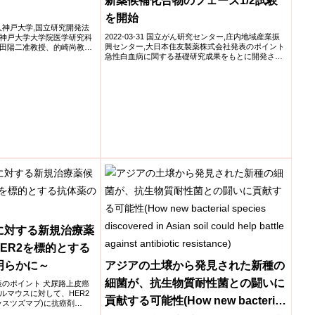
新薬候補化合物のフェーズ1/2試験
を開始
学法人神戸大学,国立研究開発法
2022-03-31 国立がん研究センター,庄内地域産業振
神戸大学大学院医学研究科
興センター,大日本住友製薬株式会社発表のポイント
田陽二准教授、的崎尚教授
急性白血病に関する基礎研究成果をもとに開発され
た新規...
に対する新規治療薬
HER2を標的とする
明らかに～
アジアの土壌から発見された新種の
細菌が、抗生物質耐性菌との闘いに
学発表のポイント 犬尿路上皮癌
ルマウスに対して、HER2
貢献する可能性(How new bacterial
ラスツズマブ)に抗癌剤