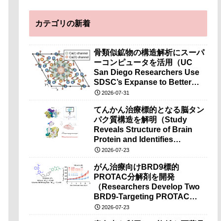
カテゴリの新着
骨類似鉱物の構造解析にスーパ
ーコンピュータを活用（UC
San Diego Researchers Use
SDSC’s Expanse to Better
Understand Bone-Like
2026-07-31
Minerals）
てんかん治療標的となる脳タン
パク質構造を解明（Study
Reveals Structure of Brain
Protein and Identifies
Potential Drug Target for
2026-07-23
Epilepsy Research）
がん治療向けBRD9標的
PROTAC分解剤を開発
（Researchers Develop Two
BRD9-Targeting PROTAC
Degraders for Cancer
2026-07-23
Therapy）