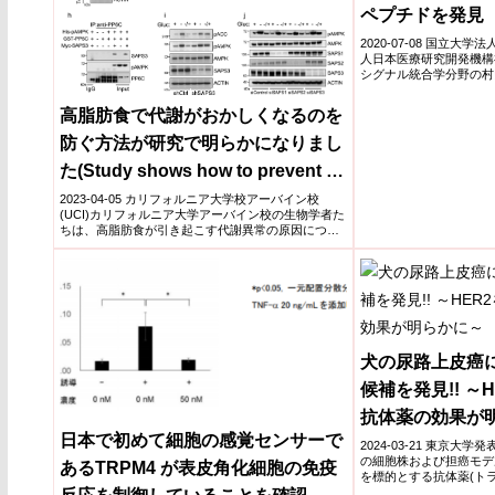
ペプチドを発見
2020-07-08 国立大
人日本医療研究開発機構
シグナル統合学分野の村
らと、東京...
高脂肪食で代謝がおかしくなるのを
防ぐ方法が研究で明らかになりまし
た(Study shows how to prevent a
high-fat diet from throwing
2023-04-05 カリフォルニア大学校アーバイン校
(UCI)カリフォルニア大学アーバイン校の生物学者た
metabolism out of whack)
ちは、高脂肪食が引き起こす代謝異常の原因につい
ての重要...
犬の尿路上皮癌
候補を発見!! ～
抗体薬の効果が
日本で初めて細胞の感覚センサーで
2024-03-21 東京大
の細胞株および担癌モデ
あるTRPM4 が表皮角化細胞の免疫
を標的とする抗体薬(ト
(DM1)...