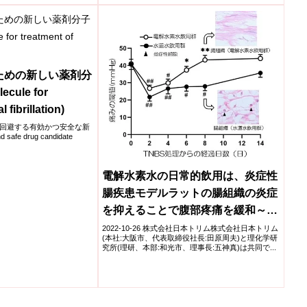
ための新しい薬剤分
ecule for
l fibrillation)
回避する有効かつ安全な新
safe drug candidate
電解水素水の日常的飲用は、炎症性
腸疾患モデルラットの腸組織の炎症
を抑えることで腹部疼痛を緩和～再
発しやすい腸疾患の予防策として期
2022-10-26 株式会社日本トリム株式会社日本トリム
(本社:大阪市、代表取締役社長:田原周夫)と理化学研
待～
究所(理研、本部:和光市、理事長:五神真)は共同で...