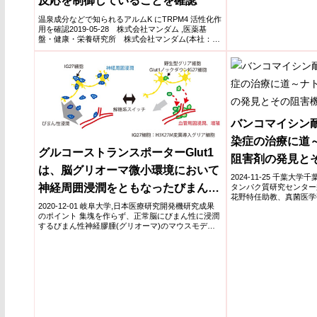
反応を制御していることを確認
温泉成分などで知られるアルムK にTRPM4 活性化作
用を確認2019-05-28 株式会社マンダム ,医薬基
盤・健康・栄養研究所 株式会社マンダム(本社：大
阪...
バンコマイシン耐
染症の治療に道
グルコーストランスポーターGlut1
阻害剤の発見と
は、脳グリオーマ微小環境において
～
2024-11-25 千葉大
神経周囲浸潤をともなったびまん性
タンパク質研究センター
花野特任助教、真菌医学
浸潤を制御する
2020-12-01 岐阜大学,日本医療研究開発機研究成果
教授らは...
のポイント 集塊を作らず、正常脳にびまん性に浸潤
するびまん性神経膠腫(グリオーマ)のマウスモデル
を樹立...