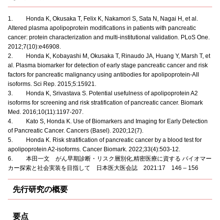
1. Honda K, Okusaka T, Felix K, Nakamori S, Sata N, Nagai H, et al.
Altered plasma apolipoprotein modifications in patients with pancreatic
cancer: protein characterization and multi-institutional validation. PLoS One.
2012;7(10):e46908.
2. Honda K, Kobayashi M, Okusaka T, Rinaudo JA, Huang Y, Marsh T, et
al. Plasma biomarker for detection of early stage pancreatic cancer and risk
factors for pancreatic malignancy using antibodies for apolipoprotein-AII
isoforms. Sci Rep. 2015;5:15921.
3. Honda K, Srivastava S. Potential usefulness of apolipoprotein A2
isoforms for screening and risk stratification of pancreatic cancer. Biomark
Med. 2016;10(11):1197-207.
4. Kato S, Honda K. Use of Biomarkers and Imaging for Early Detection
of Pancreatic Cancer. Cancers (Basel). 2020;12(7).
5. Honda K. Risk stratification of pancreatic cancer by a blood test for
apolipoprotein A2-isoforms. Cancer Biomark. 2022;33(4):503-12.
6. 本田一文 がん早期診断・リスク層別化,精密医療に資する バイオマー
カー探索と社会実装を目指して 日本医大医会誌 2021:17 146 – 156
先行研究の概要
要点