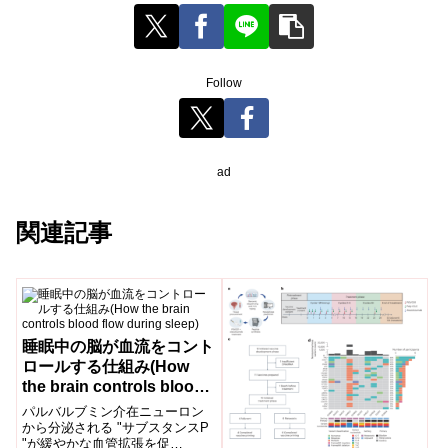
Follow
ad
関連記事
睡眠中の脳が血流をコント
ロールする仕組み(How
the brain controls blood
flow during sleep)
パルバルブミン介在ニューロン
から分泌される "サブスタンスP
"が緩やかな血管拡張を促