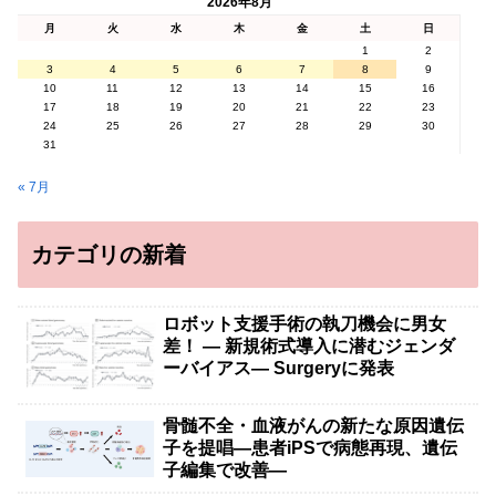
2026年8月
月
火
水
木
金
土
日
1
2
3
4
5
6
7
8
9
10
11
12
13
14
15
16
17
18
19
20
21
22
23
24
25
26
27
28
29
30
31
« 7月
カテゴリの新着
ロボット支援手術の執刀機会に男女
差！ — 新規術式導入に潜むジェンダ
ーバイアス— Surgeryに発表
骨髄不全・血液がんの新たな原因遺伝
子を提唱―患者iPSで病態再現、遺伝
子編集で改善―