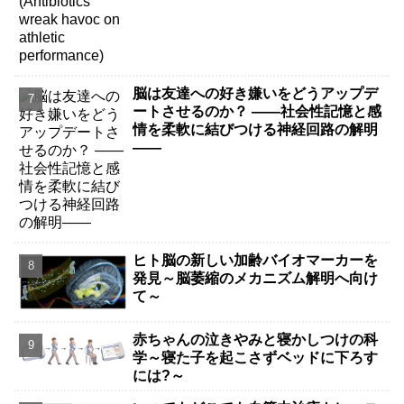
脳は友達への好き嫌いをどうアップデ
ートさせるのか？ ――社会性記憶と感
情を柔軟に結びつける神経回路の解明
――
ヒト脳の新しい加齢バイオマーカーを
発見～脳萎縮のメカニズム解明へ向け
て～
赤ちゃんの泣きやみと寝かしつけの科
学～寝た子を起こさずベッドに下ろす
には?～