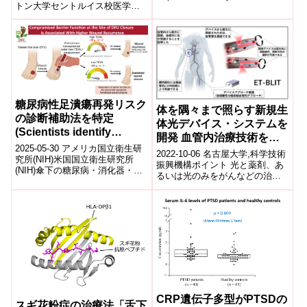
トン大学セントルイス校医学部
は、注意力（attention）の制御...
Alzheimer’s research,
の研究チームは、アルツハイマ
treatment）
ー病研究を加速するため、遺伝
子、タ...
糖尿病性足潰瘍再発リスク
体を隅々まで照らす新規生
の診断補助法を特定
体光デバイス・システムを
(Scientists identify
開発 血管内治療技術を応
diagnostic aid to
2025-05-30 アメリカ国立衛生研
用した光照射デバイス・シ
2022-10-06 名古屋大学,科学技術
determine risk of diabetic
究所(NIH)米国国立衛生研究所
ステム(ET-BLIT)開発に成
振興機構ポイント 光と薬剤、あ
(NIH)傘下の糖尿病・消化器・腎
foot ulcer recurrence)
るいは光のみをがんなどの治療
功 ～さまざまな光治療技
疾患研究所(NIDDK)主導の研究チ
に応用する研究開発は盛んに行
術の臨床応用に道を切り開
ームは、糖尿病性足...
われる一方、その開発の中心は
く～
光感...
CRP遺伝子多型がPTSDの
スギ花粉症の治療法「舌下