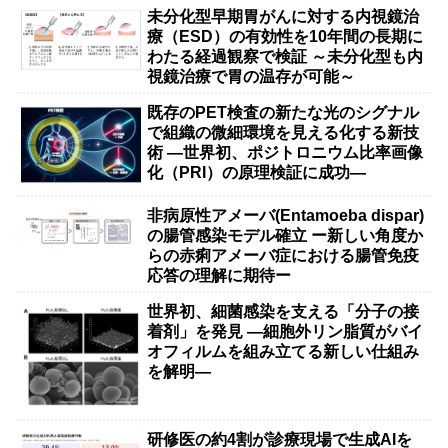
未分化型早期胃がんに対する内視鏡治
療（ESD）の有効性を10年間の長期に
わたる経過観察で検証 ～未分化型も内
視鏡治療で胃の温存が可能～
既存のPET検査の新たな光のシグナル
で組織の微細環境を見える化する新技
術 ―世界初、ポジトロニウム比率画像
化（PRI）の原理検証に成功―
非病原性アメーバ(Entamoeba dispar)
の腸管感染モデル確立 ー新しい角度か
らの赤痢アメーバ症における腸管免疫
応答の理解に期待ー
世界初、細菌感染を支える「分子の接
着剤」を発見 ―細胞外リン脂質がバイ
オフィルムを組み立てる新しい仕組み
を解明―
研修医の約4割が診療現場で生成AIを