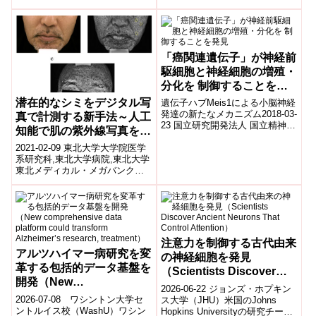
良明准教授、徳田栄一助教(研究
当時。現・日本大学薬学部専任
講師)...
「癌関連遺伝子」が神経前
駆細胞と神経細胞の増殖・
分化を 制御することを発
見
潜在的なシミをデジタル写
遺伝子ハブMeis1による小脳神経
発達の新たなメカニズム2018-03-
真で計測する新手法～人工
23 国立研究開発法人 国立精神・
知能で肌の紫外線写真を生
神経医療研究センター(NCNP)国
成して色素斑を計測～
立研究開発法人 国立...
2021-02-09 東北大学大学院医学
系研究科,東北大学病院,東北大学
東北メディカル・メガバンク機
構,日本医療研究開発機構発表の
ポイント 紫外線による肌ダメ
ー...
注意力を制御する古代由来
アルツハイマー病研究を変
の神経細胞を発見
革する包括的データ基盤を
（Scientists Discover
開発（New
Ancient Neurons That
2026-06-22 ジョンズ・ホプキン
comprehensive data
Control Attention）
2026-07-08 ワシントン大学セ
ス大学（JHU）米国のJohns
platform could transform
ントルイス校（WashU）ワシン
Hopkins Universityの研究チーム