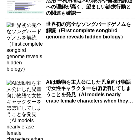
活用 ー利用者はAIの限界や倫理的課題
への理解が高く、望ましい診療行動と
の関連も確認ー
世界初の完全なソングバードゲノムを
解読（First complete songbird
genome reveals hidden biology）
AIは動物を主人公にした児童向け物語
で女性キャラクターをほぼ消してしま
うことを発見（AI models nearly
erase female characters when they
write kids stories about animals）