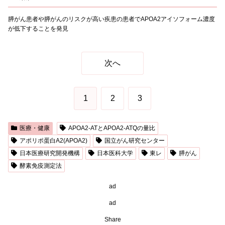
膵がん患者や膵がんのリスクが高い疾患の患者でAPOA2アイソフォーム濃度
が低下することを発見
次へ
1
2
3
医療・健康
APOA2-ATとAPOA2-ATQの量比
アポリポ蛋白A2(APOA2)
国立がん研究センター
日本医療研究開発機構
日本医科大学
東レ
膵がん
酵素免疫測定法
ad
ad
Share