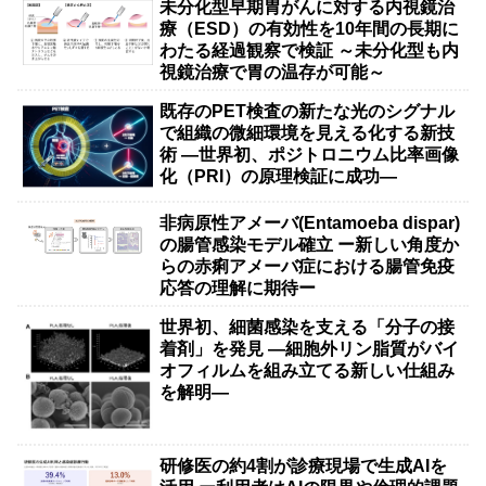
未分化型早期胃がんに対する内視鏡治
療（ESD）の有効性を10年間の長期に
わたる経過観察で検証 ～未分化型も内
視鏡治療で胃の温存が可能～
既存のPET検査の新たな光のシグナル
で組織の微細環境を見える化する新技
術 ―世界初、ポジトロニウム比率画像
化（PRI）の原理検証に成功―
非病原性アメーバ(Entamoeba dispar)
の腸管感染モデル確立 ー新しい角度か
らの赤痢アメーバ症における腸管免疫
応答の理解に期待ー
世界初、細菌感染を支える「分子の接
着剤」を発見 ―細胞外リン脂質がバイ
オフィルムを組み立てる新しい仕組み
を解明―
研修医の約4割が診療現場で生成AIを