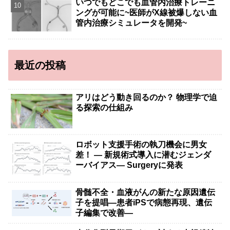
いつでもどこでも血管内治療トレーニ
ングが可能に~医師がX線被爆しない血
管内治療シミュレータを開発~
最近の投稿
アリはどう動き回るのか？ 物理学で迫
る探索の仕組み
ロボット支援手術の執刀機会に男女
差！ — 新規術式導入に潜むジェンダ
ーバイアス— Surgeryに発表
骨髄不全・血液がんの新たな原因遺伝
子を提唱―患者iPSで病態再現、遺伝
子編集で改善―