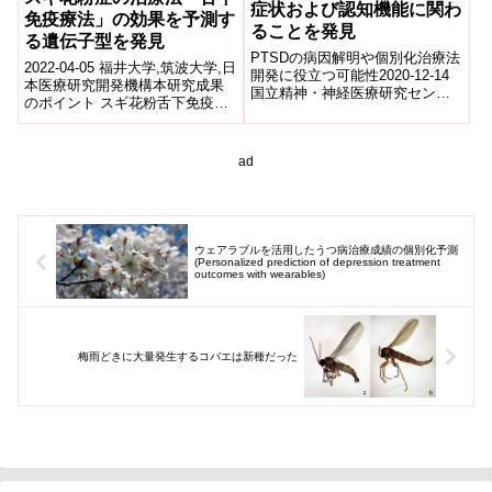
症状および認知機能に関わ
免疫療法」の効果を予測す
ることを発見
る遺伝子型を発見
PTSDの病因解明や個別化治療法
2022-04-05 福井大学,筑波大学,日
開発に役立つ可能性2020-12-14
本医療研究開発機構本研究成果
国立精神・神経医療研究センタ
のポイント スギ花粉舌下免疫療
ー,金沢大学国立研究開発法人国
法(注1)を行っているスギ花粉症
立精神・神経医療研究センター
患者において、HLA遺伝子...
(...
ad
ウェアラブルを活用したうつ病治療成績の個別化予測
(Personalized prediction of depression treatment
outcomes with wearables)
梅雨どきに大量発生するコバエは新種だった