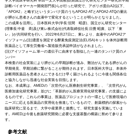
学大学院医学研究科 本田一文大学院教授(前国立がん研究センター研究所早期
診断バイオマーカー開発部門長)らが行った研究で、アポリポ蛋白A2(以下、
「APOA2」と略す)というタンパク質のうちAPOA2-ATとAPOA2-ATQの量比
が膵がん患者さんの血液中で変化するということが明らかとなりました。
この成果を活用し、日本医科大学(学長:弦間 昭彦)、国立がん研究センター
(理事長:中釜 斉)及び東レ株式会社(代表取締役社長:日覺 昭廣、以下「東
レ」)が共同研究を行い、2022年6月27日に、東レより、血液中のAPOA2ア
イソフォーム(注)濃度を測定する酵素免疫測定法(ELISA)キットを体外診断用
医薬品として厚生労働省へ製造販売承認申請がなされました。
(注)アイソフォーム:単一の遺伝子に由来する類似した一連のタンパク質のメ
ンバー
本検査の社会実装により膵がんの早期診断が進み、難治がんである膵がんの
早期発見、早期治療に繋がることが期待されます。日本医科大学は、本体外
診断用医薬品を患者さんにできるだけ早く届けられるように今後も関係各位
と協力しながら迅速な社会実装を目指します。
なお、本成果は、AMEDの「次世代がん医療創生研究事業」、「次世代がん
医療加速化研究事業」並びに「革新的がん医療実用化研究事業」の支援によ
るものです。これらの事業は、医薬品プロジェクトの一環として医療現場の
ニーズに応える医薬品の実用化を推進しているもので、創薬標的の探索から
臨床研究に至るまで、大学や産業界と連携して、研究支援を実施していま
す。AMEDは今後も創薬研究開発に必要な支援基盤の構築に努めて参りま
す。
参考文献