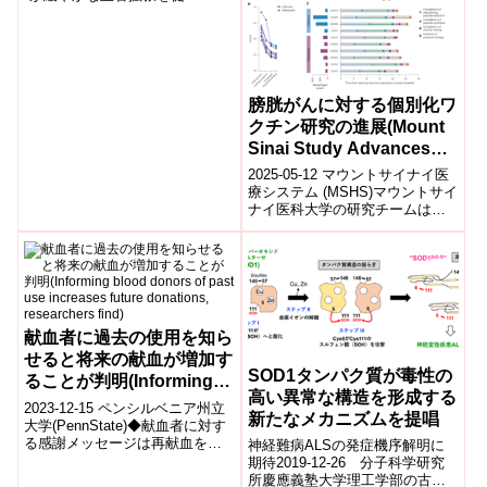
す“Substance P” secreted by
parvalbumi...
膀胱がんに対する個別化ワ
クチン研究の進展(Mount
Sinai Study Advances
Understanding of
2025-05-12 マウントサイナイ医
Personalized Vaccines
療システム (MSHS)マウントサイ
ナイ医科大学の研究チームは、
for Bladder Cancer)
膀胱がん患者を対象に、個別化
ワクチン「PGV001」と免...
献血者に過去の使用を知ら
せると将来の献血が増加す
SOD1タンパク質が毒性の
ることが判明(Informing
高い異常な構造を形成する
blood donors of past use
2023-12-15 ペンシルベニア州立
新たなメカニズムを提唱
increases future
大学(PennState)◆献血者に対す
る感謝メッセージは再献血を促
神経難病ALSの発症機序解明に
donations, researchers
進するが、過去の献血がいつど
期待2019-12-26 分子科学研究
find)
こで使用されたかという具...
所慶應義塾大学理工学部の古川