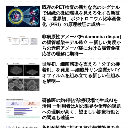
既存のPET検査の新たな光のシグナル
で組織の微細環境を見える化する新技
術 ―世界初、ポジトロニウム比率画像
化（PRI）の原理検証に成功―
非病原性アメーバ(Entamoeba dispar)
の腸管感染モデル確立 ー新しい角度か
らの赤痢アメーバ症における腸管免疫
応答の理解に期待ー
世界初、細菌感染を支える「分子の接
着剤」を発見 ―細胞外リン脂質がバイ
オフィルムを組み立てる新しい仕組み
を解明―
研修医の約4割が診療現場で生成AIを
活用 ー利用者はAIの限界や倫理的課題
への理解が高く、望ましい診療行動と
の関連も確認ー
薬剤耐性菌に対する抗生物質効果を高