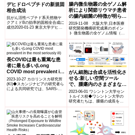
腸内微生物叢の全ゲノム解
デヒドロペプチドの新規固
析により関節リウマチ患者
相合成法
の腸内細菌の特徴が明らか
抗がん活性ペプチド系天然物ヤ
に
クアミドBの効率的固相全合成に
2019-11-08 大阪大学,日本医療
成功2020-01-23 東京大学デヒド
研究開発機構研究成果のポイン
ロペプチド系天然物ヤクアミドB
ト 微生物叢の全ゲノム情報（メ
の固相全合成新たに確立した連
タゲノム※1）に対するショット
結法...
ガンシークエンス※2により、網
羅...
長COVIDは最も重篤な患
者に最も多い(Long
COVID most prevalent in
がん細胞は合成を活性化さ
the most seriously ill)
せる:新しい空間ツール
2023-10-27 カロリンスカ研究所
で、腫瘍内のさまざまな経
(KI)◆スカンジナビアの研究者ら
による共同研究では、SARS-
路を流れる栄養素の速さを
2023-06-01 ワシントン大学セン
CoV-2感染後の身体症状の持続に
測定する(Cancer cells rev
トルイス校◆ワシントン大学の
関する調査が行われまし...
研究者たちは、腫瘍の成長を別
up synthesis, compared
の次元で研究するための技術を
with neighbors:New
開発しました。彼らは新しい方
spatial tools measure
法を確立...
how fast nutrients are
flowing through different
pathways in a tumor)