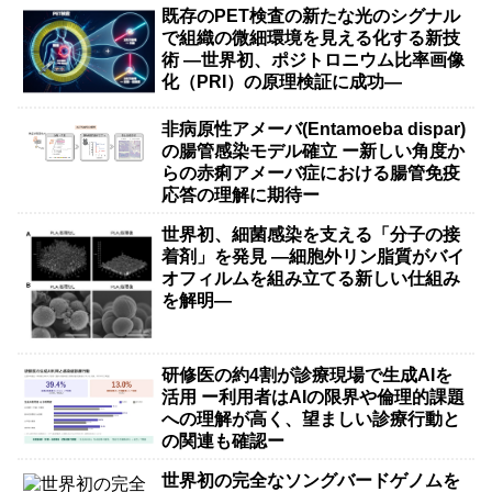
既存のPET検査の新たな光のシグナル
で組織の微細環境を見える化する新技
術 ―世界初、ポジトロニウム比率画像
化（PRI）の原理検証に成功―
非病原性アメーバ(Entamoeba dispar)
の腸管感染モデル確立 ー新しい角度か
らの赤痢アメーバ症における腸管免疫
応答の理解に期待ー
世界初、細菌感染を支える「分子の接
着剤」を発見 ―細胞外リン脂質がバイ
オフィルムを組み立てる新しい仕組み
を解明―
研修医の約4割が診療現場で生成AIを
活用 ー利用者はAIの限界や倫理的課題
への理解が高く、望ましい診療行動と
の関連も確認ー
世界初の完全なソングバードゲノムを