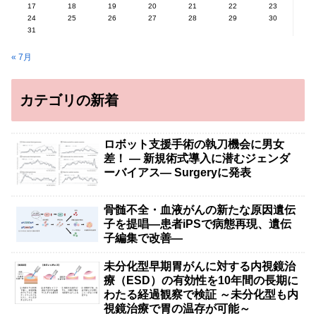
17
18
19
20
21
22
23
24
25
26
27
28
29
30
31
« 7月
カテゴリの新着
ロボット支援手術の執刀機会に男女
差！ — 新規術式導入に潜むジェンダ
ーバイアス— Surgeryに発表
骨髄不全・血液がんの新たな原因遺伝
子を提唱―患者iPSで病態再現、遺伝
子編集で改善―
未分化型早期胃がんに対する内視鏡治
療（ESD）の有効性を10年間の長期に
わたる経過観察で検証 ～未分化型も内
視鏡治療で胃の温存が可能～