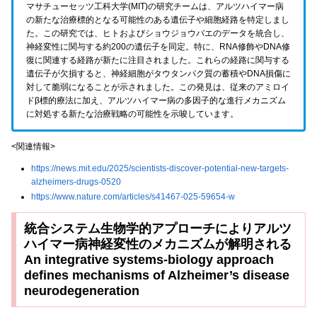
マサチューセッツ工科大学(MIT)の研究チームは、アルツハイマー病
の新たな治療標的となる可能性のある遺伝子や細胞経路を特定しまし
た。この研究では、ヒトおよびショウジョウバエのデータを統合し、
神経変性に関与する約200の遺伝子を同定。特に、RNA修飾やDNA修
復に関連する経路が新たに注目されました。これらの経路に関与する
遺伝子が欠損すると、神経細胞がタウタンパク質の蓄積やDNA損傷に
対して脆弱になることが示されました。この発見は、従来のアミロイ
ドβ標的療法に加え、アルツハイマー病の多因子的な進行メカニズム
に対処する新たな治療戦略の可能性を示唆しています。
<関連情報>
https://news.mit.edu/2025/scientists-discover-potential-new-targets-
alzheimers-drugs-0520
https://www.nature.com/articles/s41467-025-59654-w
統合システム生物学的アプローチによりアルツ
ハイマー病神経変性のメカニズムが解明される
An integrative systems-biology approach
defines mechanisms of Alzheimer’s disease
neurodegeneration