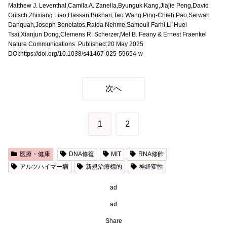
Matthew J. Leventhal,Camila A. Zanella,Byunguk Kang,Jiajie Peng,David
Gritsch,Zhixiang Liao,Hassan Bukhari,Tao Wang,Ping-Chieh Pao,Serwah
Danquah,Joseph Benetatos,Ralda Nehme,Samouil Farhi,Li-Huei
Tsai,Xianjun Dong,Clemens R. Scherzer,Mel B. Feany & Ernest Fraenkel
Nature Communications Published:20 May 2025
DOI:
https://doi.org/10.1038/s41467-025-59654-w
次へ
1
2
医療・健康
DNA修復
MIT
RNA修飾
アルツハイマー病
新規治療標的
神経変性
ad
ad
Share