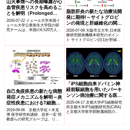
山火事煙への長期曝露が心
血管疾患リスクを高めるこ
脂肪肝炎の新たな治療法開
とを解明（Prolonged
発に期待!～サイトグロビ
Exposure to Wildfire
2026-07-22 イェール大学米国イ
ンの発現と肝線維化の関係
Smoke Increases
ェール大学公衆衛生大学院の研
が明らかに～
究チームは、米国の6,520万人以
2020-07-09 大阪市立大学,日本医
Cardiovascular Health
上の65歳以上のメディケア受給
療研究開発機構本研究のポイン
Risks）
者（2017～2022年）を...
ト サイトグロビン(注1)が肝線維
化の早期診断指標になる可能性
肝線維化を誘導する生体内の...
「iPS細胞由来ドパミン神
経前駆細胞を⽤いたパーキ
自己免疫疾患の新たな病態
ンソン病治療に関する医師
発症メカニズムを解明～炎
主導治験」において安全性
2025-04-17 京都大学iPS細胞研究
症性疾患におけるT細胞の
と有効性が⽰唆
所京都大学iPS細胞研究所(CiRA)
新たな役割～
2019-09-06 京都大学佐々木克
と京都大学医学部附属病院の研
博 医学研究科講師、岩井一宏 同
究チームは、iPS細胞由来のドパ
教授らの研究グループは、リン
ミン神経前駆細胞を...
パ球(T細胞含む)が炎症を引き起
こす新たなメカニズムを明らか