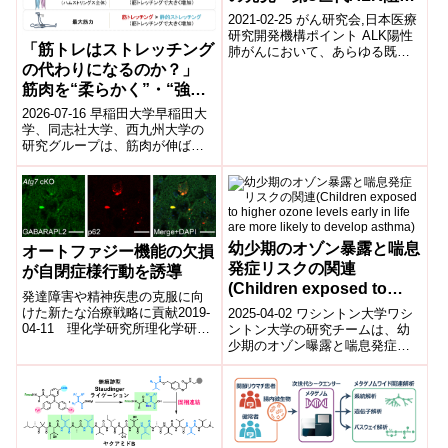
薬耐性の克服を目指す～
2021-02-25 がん研究会,日本医療
研究開発機構ポイント ALK陽性
「筋トレはストレッチング
肺がんにおいて、あらゆる既承
認ALK阻害薬に耐性を示すALK-
の代わりになるのか？」
I1171N+F1174...
筋肉を“柔らかく”・“強
く”・“大きく“する一石三
2026-07-16 早稲田大学早稲田大
鳥の新たな筋トレ法 —
学、同志社大学、西九州大学の
研究グループは、筋肉が伸ばさ
れた状態で力を発揮する筋力ト
レーニング「筋トレッチング」
が、静的...
幼少期のオゾン暴露と喘息
オートファジー機能の欠損
発症リスクの関連
が自閉症様行動を誘導
(Children exposed to
発達障害や精神疾患の克服に向
higher ozone levels early
けた新たな治療戦略に貢献2019-
2025-04-02 ワシントン大学​ワシ
in life are more likely to
04-11 理化学研究所理化学研究
ントン大学の研究チームは、幼
所(理研)脳神経科学研究センター
少期のオゾン曝露と喘息発症リ
develop asthma)
タンパク質構造疾患研究チーム
スクの関連性を調査しました。​
の田...
1,118人の子供を対象にしたこ...