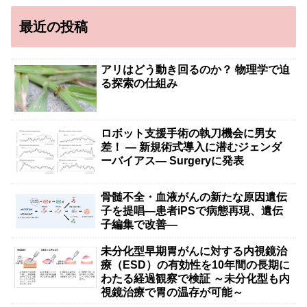
最近の投稿
アリはどう動き回るのか？ 物理学で迫
る探索の仕組み
ロボット支援手術の執刀機会に男女
差！ — 新規術式導入に潜むジェンダ
ーバイアス— Surgeryに発表
骨髄不全・血液がんの新たな原因遺伝
子を提唱―患者iPSで病態再現、遺伝
子編集で改善―
未分化型早期胃がんに対する内視鏡治
療（ESD）の有効性を10年間の長期に
わたる経過観察で検証 ～未分化型も内
視鏡治療で胃の温存が可能～