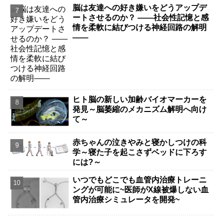
脳は友達への好き嫌いをどうアップデ
ートさせるのか？ ――社会性記憶と感
情を柔軟に結びつける神経回路の解明
――
ヒト脳の新しい加齢バイオマーカーを
発見～脳萎縮のメカニズム解明へ向け
て～
赤ちゃんの泣きやみと寝かしつけの科
学～寝た子を起こさずベッドに下ろす
には?～
いつでもどこでも血管内治療トレーニ
ングが可能に~医師がX線被爆しない血
管内治療シミュレータを開発~