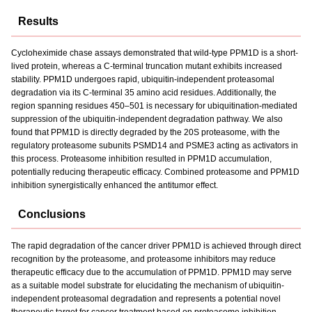
Results
Cycloheximide chase assays demonstrated that wild-type PPM1D is a short-
lived protein, whereas a C-terminal truncation mutant exhibits increased
stability. PPM1D undergoes rapid, ubiquitin-independent proteasomal
degradation via its C-terminal 35 amino acid residues. Additionally, the
region spanning residues 450–501 is necessary for ubiquitination-mediated
suppression of the ubiquitin-independent degradation pathway. We also
found that PPM1D is directly degraded by the 20S proteasome, with the
regulatory proteasome subunits PSMD14 and PSME3 acting as activators in
this process. Proteasome inhibition resulted in PPM1D accumulation,
potentially reducing therapeutic efficacy. Combined proteasome and PPM1D
inhibition synergistically enhanced the antitumor effect.
Conclusions
The rapid degradation of the cancer driver PPM1D is achieved through direct
recognition by the proteasome, and proteasome inhibitors may reduce
therapeutic efficacy due to the accumulation of PPM1D. PPM1D may serve
as a suitable model substrate for elucidating the mechanism of ubiquitin-
independent proteasomal degradation and represents a potential novel
therapeutic target for cancer treatment based on proteasome inhibition.