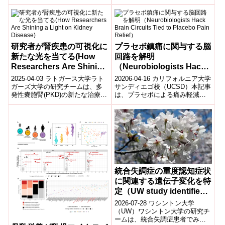
活...
イン機構の発見という独自の新
所見に基づいた、新たな作用機
序の治療アプローチを見出すこ
とに成功しました。このイント
ラクライン機構を眼のまぶたの
マイボーム腺に見つけ、そのホ
研究者が腎疾患の可視化に
プラセボ鎮痛に関与する脳
ルモン合成酵素の解明に基づい
新たな光を当てる(How
回路を解明
た補酵素点眼療法により、高齢
Researchers Are Shining
（Neurobiologists Hack
者のドライアイの主原因となる
同腺機能不全を改善できること
a Light on Kidney
Brain Circuits Tied to
2025-04-03 ラトガース大学​ラト
20206-04-16 カリフォルニア大学
を明らかにしました。マイボー
Disease)
Placebo Pain Relief）
ガーズ大学の研究チームは、多
サンディエゴ校（UCSD）本記事
ム腺の機能には顕著な日周リズ
発性嚢胞腎(PKD)の新たな治療法
は、プラセボによる痛み軽減に
ム(サーカディアンリズム)があ
開発に向け、細胞間の情報伝達
関与する脳回路を特定・操作し
り、酵素の活性ピーク時刻を狙
を担う「細胞外小胞(EV)」...
た研究を紹介している。カリフ
った投薬が最も有効であること
ォ...
も明らかにしました。
統合失調症の重度認知症状
に関連する遺伝子変化を特
定（UW study identifies
genetic changes tied to
2026-07-28 ワシントン大学
more severe cognitive
（UW）ワシントン大学の研究チ
ームは、統合失調症患者でみら
symptoms in