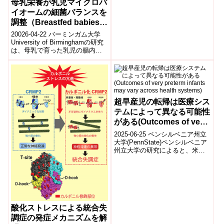
母乳栄養が乳児マイクロバ
れる認知機能障害の重症度に関
schizophrenia）
連する遺伝的変異を特定した。
イオームの細菌バランスを
研究成果は...
調整（Breastfed babies
balance bacteria in
20026-04-22 バーミンガム大学
developing
University of Birminghamの研究
は、母乳で育った乳児の腸内マ
microbiome）
イクロバイオーム形成におい
て、細菌バラ...
超早産児の転帰は医療シス
テムによって異なる可能性
がある(Outcomes of very
preterm infants may vary
2025-06-25 ペンシルベニア州立
across health systems)
大学(PennState)ペンシルベニア
州立大学の研究によると、米国
内224の保健システムにおける極
早産児(27週未満)...
酸化ストレスによる統合失
調症の発症メカニズムを解