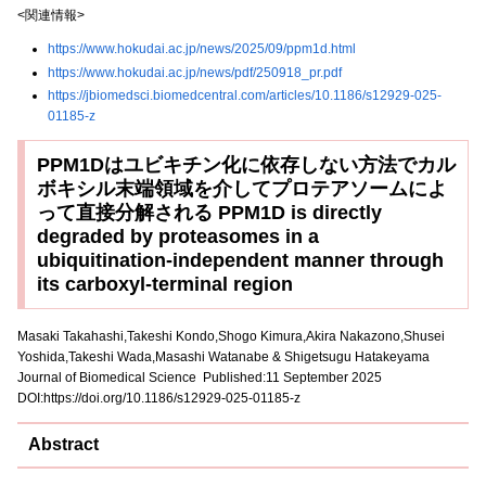
<関連情報>
https://www.hokudai.ac.jp/news/2025/09/ppm1d.html
https://www.hokudai.ac.jp/news/pdf/250918_pr.pdf
https://jbiomedsci.biomedcentral.com/articles/10.1186/s12929-025-
01185-z
PPM1Dはユビキチン化に依存しない方法でカル
ボキシル末端領域を介してプロテアソームによ
って直接分解される PPM1D is directly
degraded by proteasomes in a
ubiquitination-independent manner through
its carboxyl-terminal region
Masaki Takahashi,Takeshi Kondo,Shogo Kimura,Akira Nakazono,Shusei
Yoshida,Takeshi Wada,Masashi Watanabe & Shigetsugu Hatakeyama
Journal of Biomedical Science Published:11 September 2025
DOI:
https://doi.org/10.1186/s12929-025-01185-z
Abstract