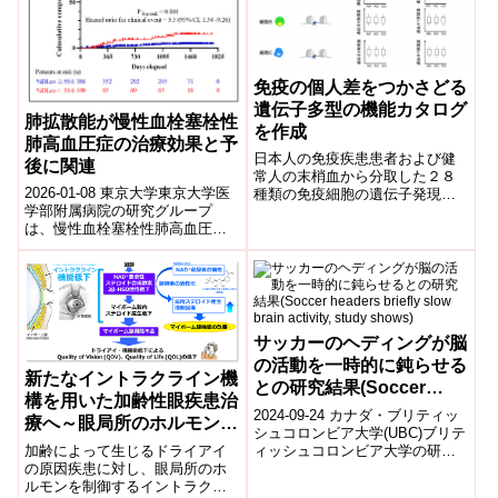
免疫の個人差をつかさどる
遺伝子多型の機能カタログ
肺拡散能が慢性血栓塞栓性
を作成
肺高血圧症の治療効果と予
日本人の免疫疾患患者および健
後に関連
常人の末梢血から分取した２８
2026-01-08 東京大学東京大学医
種類の免疫細胞の遺伝子発現を
学部附属病院の研究グループ
定量化し、遺伝子多型が遺伝子
は、慢性血栓塞栓性肺高血圧症
発現に与える影響をカタログ化
(CTEPH)において、肺拡散能
した。このカタログを用いて、
(DLco)が治療効果と予後を予測...
さまざまな免疫疾患発症に関わ
る細胞種や遺伝子を明らかにし
た。
サッカーのヘディングが脳
の活動を一時的に鈍らせる
新たなイントラクライン機
との研究結果(Soccer
構を用いた加齢性眼疾患治
headers briefly slow
2024-09-24 カナダ・ブリティッ
療へ～眼局所のホルモンの
brain activity, study
シュコロンビア大学(UBC)ブリテ
加齢変化とサーカディアン
ィッシュコロンビア大学の研究
加齢によって生じるドライアイ
shows)
リズムが鍵～
によると、サッカーでのヘディ
の原因疾患に対し、眼局所のホ
ングによる衝撃は、一時的に脳
ルモンを制御するイントラクラ