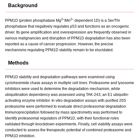
Background
2
2
PPM1D (protein phosphatase Mg
⁺/Mn
⁺ dependent 1D) is a Ser/Thr
phosphatase that negatively regulates p53 and functions as an oncogenic
driver. Its gene amplification and overexpression are frequently observed in
various malignancies and disruption of PPM1D degradation has also been
reported as a cause of cancer progression. However, the precise
mechanisms regulating PPM1D stability remain to be elucidated.
Methods
PPM1D stability and degradation pathways were examined using
cycloheximide chase assays in multiple cell lines. Proteasome and lysosome
inhibitors were used to determine the degradation mechanism, while
ubiquitination dependency was assessed using TAK-243, an E1 ubiquitin-
activating enzyme inhibitor. In vitro degradation assays with purified 20S
proteasome were performed to evaluate direct proteasomal degradation.
Immunoprecipitation followed by mass spectrometry was performed to
identify proteasomal regulators of PPM1D, with their functional roles
validated through knockdown experiments. Finally, cell viability assays were
conducted to assess the therapeutic potential of combined proteasome and
PPM1D inhibition.