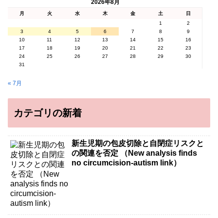
2026年8月
月
火
水
木
金
土
日
1
2
3
4
5
6
7
8
9
10
11
12
13
14
15
16
17
18
19
20
21
22
23
24
25
26
27
28
29
30
31
« 7月
カテゴリの新着
新生児期の包皮切除と自閉症リスクと
の関連を否定 （New analysis finds
no circumcision-autism link）