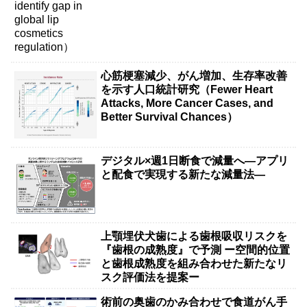
心筋梗塞減少、がん増加、生存率改善
を示す人口統計研究（Fewer Heart
Attacks, More Cancer Cases, and
Better Survival Chances）
デジタル×週1日断食で減量へ―アプリ
と配食で実現する新たな減量法―
上顎埋伏犬歯による歯根吸収リスクを
『歯根の成熟度』で予測 ー空間的位置
と歯根成熟度を組み合わせた新たなリ
スク評価法を提案ー
術前の奥歯のかみ合わせで食道がん手