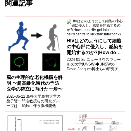
関連記事
HIVはどのようにして細胞
の中心部に侵入し、感染を
開始するのか?(How does
HIV get into the cell’s
2024-01-25 ニューサウスウェー
centre to kickstart
ルズ大学(UNSW)◆UNSWの
David Jacques博士らの研究チー
infection?)
ムが、HIVが細胞核に感染するメ
脳の生理的な老化機構を解
カニズムを解明...
明 〜超高齢化時代の予防
医学の確立に向けた一歩〜
2026-05-12 島根大学島根大学の
桑子賢一郎准教授らの研究グル
ープは、加齢に伴う脳機能低下
の新たな分子機構を解明した。
成果は『EMBO Reports』誌...