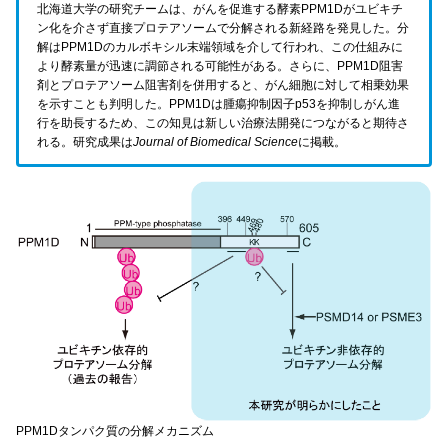
北海道大学の研究チームは、がんを促進する酵素PPM1Dがユビキチ
ン化を介さず直接プロテアソームで分解される新経路を発見した。分
解はPPM1Dのカルボキシル末端領域を介して行われ、この仕組みに
より酵素量が迅速に調節される可能性がある。さらに、PPM1D阻害
剤とプロテアソーム阻害剤を併用すると、がん細胞に対して相乗効果
を示すことも判明した。PPM1Dは腫瘍抑制因子p53を抑制しがん進
行を助長するため、この知見は新しい治療法開発につながると期待さ
れる。研究成果は
Journal of Biomedical Science
に掲載。
PPM1Dタンパク質の分解メカニズム