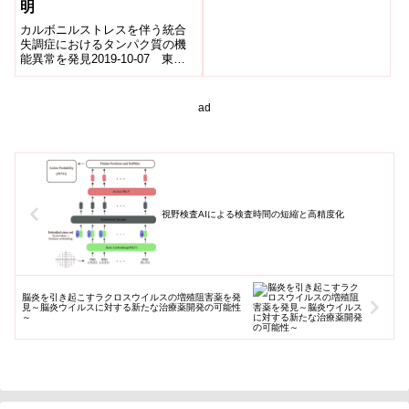
明
カルボニルストレスを伴う統合
失調症におけるタンパク質の機
能異常を発見2019-10-07 東京
大学,理化学研究所,日本医療研究
開発機構発表者豊島 学（理化学
研究...
ad
視野検査AIによる検査時間の短縮と高精度化
脳炎を引き起こすラクロスウイルスの増殖阻害薬を発
見～脳炎ウイルスに対する新たな治療薬開発の可能性
～