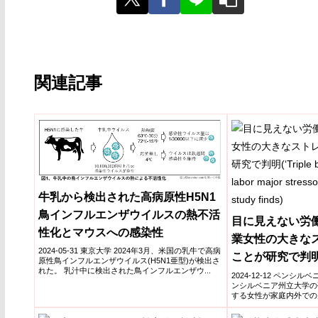
関連記事
牛乳から検出された高病原性H5N1
鳥インフルエンザウイルスの熱不活
目に見えない労
性化とマウスへの感染性
業女性の大きな
2024-05-31 東京大学 2024年3月、米国の乳牛で高病
ことが研究で判明(‘Tr
原性鳥インフルエンザウイルス(H5N1亜型)が検出さ
れた。 乳汁中に検出された鳥インフルエンザウ...
of invisible lab
2024-12-12 ペンシルベ
ンシルベニア州立大学の
for farm women,
する女性が家庭内外での
育...