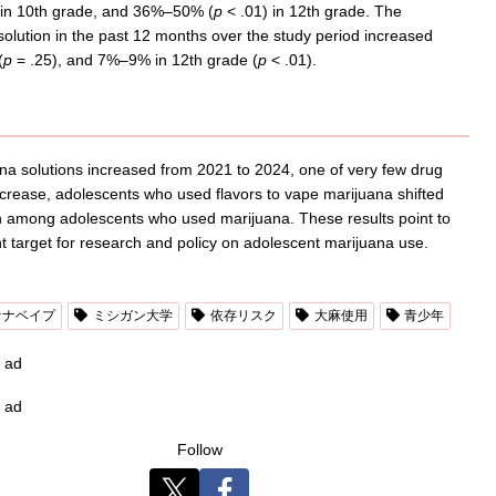
 in 10th grade, and 36%–50% (
p
< .01) in 12th grade. The
olution in the past 12 months over the study period increased
(
p
= .25), and 7%–9% in 12th grade (
p
< .01).
a solutions increased from 2021 to 2024, one of very few drug
ncrease, adolescents who used flavors to vape marijuana shifted
 among adolescents who used marijuana. These results point to
t target for research and policy on adolescent marijuana use.
ァナベイプ
ミシガン大学
依存リスク
大麻使用
青少年
ad
ad
Follow