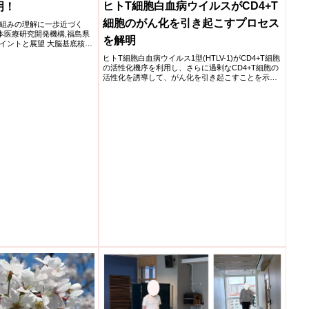
ヒトT細胞白血病ウイルスがCD4+T
明！
細胞のがん化を引き起こすプロセス
組みの理解に一歩近づく
学,日本医療研究開発機構,福島県
を解明
イントと展望 大脳基底核の
ヒトT細胞白血病ウイルス1型(HTLV-1)がCD4+T細胞
の活性化機序を利用し、さらに過剰なCD4+T細胞の
活性化を誘導して、がん化を引き起こすことを示し
ました。HTLV-1に感染したCD4+T細胞は、過剰な活
性化に伴って、本来T細胞のごく一部でしか発現し
ないHLAクラスⅡとよばれる分子を発現して、宿主
免疫から逃避していることが分かりました。HTLV-1
による感染細胞がん化の本態を理解する上で重要な
知見であり、発症メカニズムの解明や治療標的の創
出に向け大きく前進する研究成果です。