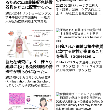
るための出血制御応急処置
Researchers Tackle
2022-03-28 ジョージア工科大
器具をどこに配置するか
Cancer Health
学・診断、治療、ケアの向上に
(Where to place bleeding
2023-12-14 リンショーピング大
より、がんによる死亡率は過去
Disparities)
control first aid
学◆事故や攻撃発生時、一般の
20年間で激減しています。しか
人が緊急医療到着まで救命処置
し、がんの生存率には人種や民
equipment to maximize
を行うには、即応者としての意
族による...
lives saved)
識だけでなく、適切な出血制御
キットが...
圧縮された細菌は抗生物質
に対する耐性が高まること
を発見 （Squeezed
bacteria are harder to
新たな研究により、様々な
2026-06-23 スイス連邦工科大学
kill）
ローザンヌ校（EPFL）スイス連
組織における免疫細胞の特
邦工科大学ローザンヌ校
殊性が明らかになった
（EPFL）の研究チームは、物理
(New study reveals
2024-09-09 カロリンスカ研究所
的な圧縮を受けた細菌が抗生物
specialisation of immune
(KI)Illustration: Johan Sandberg
質に対...
カロリンスカ研究所の研究によ
cells in different tissues)
ると、MAIT細胞(粘膜関連...