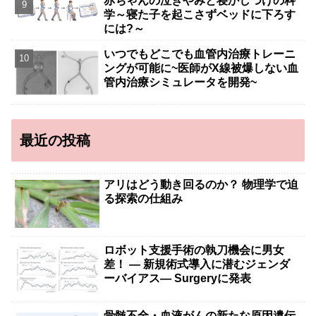
赤ちゃんの泣きやみと寝かしつけの科
学～寝た子を起こさずベッドに下ろす
には?～
いつでもどこでも血管内治療トレーニ
ングが可能に~医師がX線被爆しない血
管内治療シミュレータを開発~
最近の投稿
アリはどう動き回るのか？ 物理学で迫
る探索の仕組み
ロボット支援手術の執刀機会に男女
差！ — 新規術式導入に潜むジェンダ
ーバイアス— Surgeryに発表
骨髄不全・血液がんの新たな原因遺伝