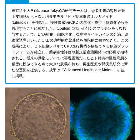
東京科学大学(Science Tokyo)の研究チームは、患者由来の腎尿細管
上皮細胞から三次元培養モデル「ヒト腎尿細管オルガノイド
(tubuloid)」を作製し、慢性腎臓病(CKD)の老化・炎症・線維化過程を
再現することに成功した。tubuloidに抗がん剤シスプラチンを反復投
与することで、DNA損傷、細胞老化、炎症性サイトカインの分泌、線
維化誘導といったCKDの典型的病態連鎖を段階的に観察できた。この
成果により、ヒト細胞レベルでCKD進行機構を解析できる創薬プラッ
トフォームが確立し、薬剤毒性評価や新規治療薬開発への応用が期待
される。従来の動物モデルでは再現困難だったヒト特有の慢性病態を
精密に模倣できる点で大きな意義を持ち、再生医療や腎疾患研究に新
たな基盤を提供する。成果は『Advanced Healthcare Materials』誌
に掲載。