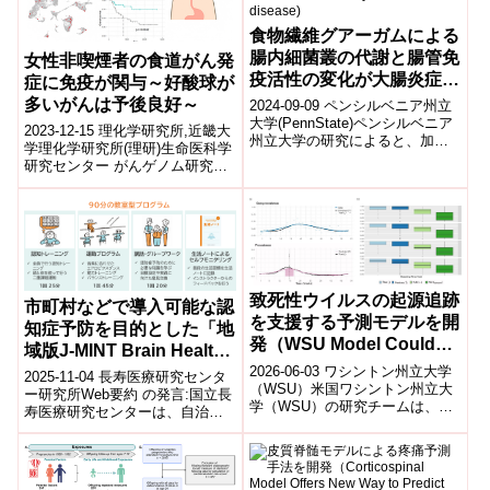
食物繊維グアーガムによる
腸内細菌叢の代謝と腸管免
女性非喫煙者の食道がん発
疫活性の変化が大腸炎症へ
症に免疫が関与～好酸球が
の感受性を高める(Refined
多いがんは予後良好～
2024-09-09 ペンシルベニア州立
dietary fiber may
大学(PennState)ペンシルベニア
2023-12-15 理化学研究所,近畿大
州立大学の研究によると、加工
increase risk for
学理化学研究所(理研)生命医科学
食品に含まれる精製食物繊維、
inflammatory bowel
研究センター がんゲノム研究チ
特にグアーガムが腸内細菌...
ームの大川 裕紀 研修生(研究当
disease)
時)、笹川 翔太 研究員...
致死性ウイルスの起源追跡
市町村などで導入可能な認
を支援する予測モデルを開
知症予防を目的とした「地
発（WSU Model Could
域版J-MINT Brain Health
Help Track Deadly
プログラム」を新たに開発
2026-06-03 ワシントン州立大学
2025-11-04 長寿医療研究センタ
Viruses to Their
（WSU）米国ワシントン州立大
ー研究所Web要約 の発言:国立長
学（WSU）の研究チームは、ウ
Source）
寿医療研究センターは、自治体
イルスの遺伝情報を解析して感
が導入可能な新たな**「地域版J-
染源や発生起源を特定する新た
MINT Brain H...
な計...