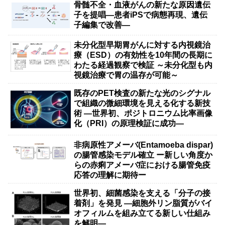
骨髄不全・血液がんの新たな原因遺伝
子を提唱―患者iPSで病態再現、遺伝
子編集で改善―
未分化型早期胃がんに対する内視鏡治
療（ESD）の有効性を10年間の長期に
わたる経過観察で検証 ～未分化型も内
視鏡治療で胃の温存が可能～
既存のPET検査の新たな光のシグナル
で組織の微細環境を見える化する新技
術 ―世界初、ポジトロニウム比率画像
化（PRI）の原理検証に成功―
非病原性アメーバ(Entamoeba dispar)
の腸管感染モデル確立 ー新しい角度か
らの赤痢アメーバ症における腸管免疫
応答の理解に期待ー
世界初、細菌感染を支える「分子の接
着剤」を発見 ―細胞外リン脂質がバイ
オフィルムを組み立てる新しい仕組み
を解明―