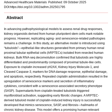
Advanced Healthcare Materials Published: 09 October 2025
DOI:https://doi.org/10.1002/adhm.202501795
Abstract
In advancing pathophysiological models to assess renal drug responses,
kidney organoids derived from human pluripotent stem cells mark notable
progress. However, replicating aging- and senescence-related pathologies
remains a challenge. In this study, an alternative model is introduced using
“tubuloids”—epithelial-like structures generated from primary human renal
proximal tubular epithelial cells (hRPTECs) isolated from resected human
kidneys. Bulk RNA-seq deconvolution confirmed that tubuloids are highly
differentiated and predominantly composed of proximal tubule-like cells.
Exposure to cisplatin increased γH2AX, Kidney Injury Molecule-1, and
Cleaved Caspase-3, markers for DNA damage response, epithelial damage,
and apoptosis, respectively. Repeated cisplatin administration resulted in the
upregulation of senescence markers and secretion of inflammatory
cytokines, consistent with a senescence-associated secretory phenotype
(SASP). Supernatants from cisplatin-treated tubuloids triggered
myofibroblast activation, suggesting early fibrotic changes. A hRPTEC-
derived tubuloid model of cisplatin-induced kidney injury is successfully
developed that mimics senescence, SASP, and fibrosis—hallmarks of
chronic kidney disease. This model offers a promising human-relevant