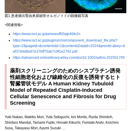
図1.患者摘出腎由来尿細管オルガノイドの顕微鏡写真
<関連情報>
https://www.isct.ac.jp/ja/news/f00qtp46fe2n
https://www.isct.ac.jp/plugins/cms/component_download_file.php?
type=2&pageId=&contentsId=1&contentsDataId=2524&prevId=&key=d
af37d4d8ed7e37bff70ab7c9f1e2762.pdf
https://advanced.onlinelibrary.wiley.com/doi/10.1002/adhm.202501795
薬剤スクリーニングのためのシスプラチン誘発
性細胞老化および線維化の反復を誘発するヒト
腎臓管状モデル A Human Kidney Tubuloid
Model of Repeated Cisplatin-Induced
Cellular Senescence and Fibrosis for Drug
Screening
Yuki Nakao, Makiko Mori, Yuta Sekiguchi, Iori Morita, Ryota Shindoh,
Shintaro Mandai, Tamami Fujiki, Hiroaki Kikuchi, Fumiaki Ando, Koichiro
Susa, Takayasu Mori, Ayumi Suzuki …