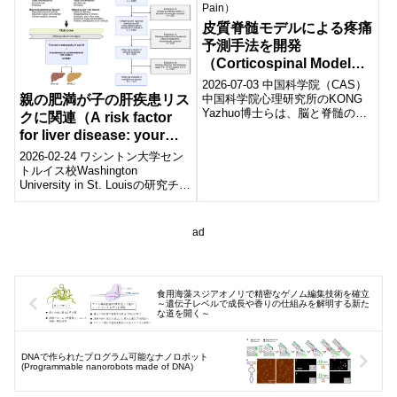
皮質脊髄モデルによる疼痛
予測手法を開発
（Corticospinal Model
Offers New Way to
2026-07-03 中国科学院（CAS）
Predict Pain）
親の肥満が子の肝疾患リス
中国科学院心理研究所のKONG
Yazhuo博士らは、脳と脊髄の活
クに関連（A risk factor
動を統合して痛みの強さを予測
for liver disease: your
する新たな神経画像モデル...
parent’s body weight）
2026-02-24 ワシントン大学セン
トルイス校Washington
University in St. Louisの研究チー
ムは、親の体重が子どもの肝疾
患リ...
ad
食用海藻スジアオノリで精密なゲノム編集技術を確立
～遺伝子レベルで成長や香りの仕組みを解明する新た
な道を開く～
DNAで作られたプログラム可能なナノロボット
(Programmable nanorobots made of DNA)