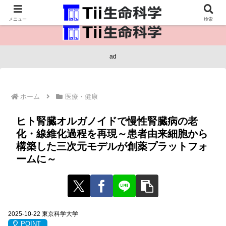
医療保健・生命・生物の情報インフラ。
メニュー
検索
ad
ホーム
医療・健康
ヒト腎臓オルガノイドで慢性腎臓病の老
化・線維化過程を再現～患者由来細胞から
構築した三次元モデルが創薬プラットフォ
ームに～
2025-10-22 東京科学大学