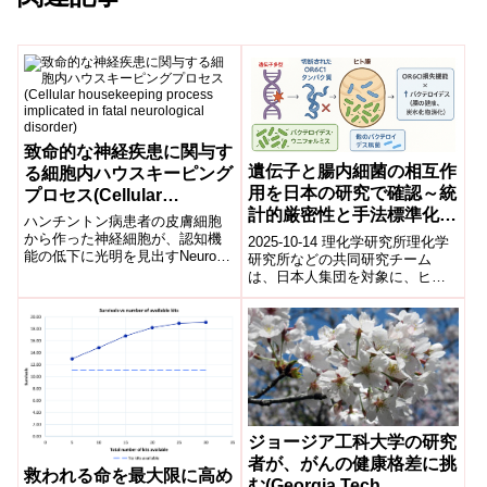
致命的な神経疾患に関与す
遺伝子と腸内細菌の相互作
る細胞内ハウスキーピング
用を日本の研究で確認～統
プロセス(Cellular
計的厳密性と手法標準化の
housekeeping process
ハンチントン病患者の皮膚細胞
重要性を強調～
implicated in fatal
から作った神経細胞が、認知機
2025-10-14 理化学研究所理化学
能の低下に光明を見出すNeurons
研究所などの共同研究チーム
neurological disorder)
made from Huntington’s disease
は、日本人集団を対象に、ヒト
pa...
遺伝子と腸内細菌叢の相互作用
を初めて体系的に解析した。嗅
覚受容体遺...
ジョージア工科大学の研究
者が、がんの健康格差に挑
救われる命を最大限に高め
む(Georgia Tech