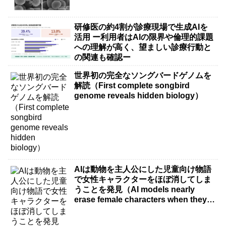
研修医の約4割が診療現場で生成AIを
活用 ー利用者はAIの限界や倫理的課題
への理解が高く、望ましい診療行動と
の関連も確認ー
世界初の完全なソングバードゲノムを
解読（First complete songbird
genome reveals hidden biology）
AIは動物を主人公にした児童向け物語
で女性キャラクターをほぼ消してしま
うことを発見（AI models nearly
erase female characters when they
write kids stories about animals）