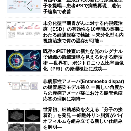
子を提唱―患者iPSで病態再現、遺伝
子編集で改善―
未分化型早期胃がんに対する内視鏡治
療（ESD）の有効性を10年間の長期に
わたる経過観察で検証 ～未分化型も内
視鏡治療で胃の温存が可能～
既存のPET検査の新たな光のシグナル
で組織の微細環境を見える化する新技
術 ―世界初、ポジトロニウム比率画像
化（PRI）の原理検証に成功―
非病原性アメーバ(Entamoeba dispar)
の腸管感染モデル確立 ー新しい角度か
らの赤痢アメーバ症における腸管免疫
応答の理解に期待ー
世界初、細菌感染を支える「分子の接
着剤」を発見 ―細胞外リン脂質がバイ
オフィルムを組み立てる新しい仕組み
を解明―