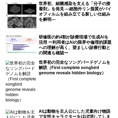
世界初、細菌感染を支える「分子の接
着剤」を発見 ―細胞外リン脂質がバイ
オフィルムを組み立てる新しい仕組み
を解明―
研修医の約4割が診療現場で生成AIを
活用 ー利用者はAIの限界や倫理的課題
への理解が高く、望ましい診療行動と
の関連も確認ー
世界初の完全なソングバードゲノムを
解読（First complete songbird
genome reveals hidden biology）
AIは動物を主人公にした児童向け物語
で女性キャラクターをほぼ消してしま