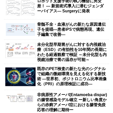
ロボット支援手術の執刀機会に男女
差！ — 新規術式導入に潜むジェンダ
ーバイアス— Surgeryに発表
骨髄不全・血液がんの新たな原因遺伝
子を提唱―患者iPSで病態再現、遺伝
子編集で改善―
未分化型早期胃がんに対する内視鏡治
療（ESD）の有効性を10年間の長期に
わたる経過観察で検証 ～未分化型も内
視鏡治療で胃の温存が可能～
既存のPET検査の新たな光のシグナル
で組織の微細環境を見える化する新技
術 ―世界初、ポジトロニウム比率画像
化（PRI）の原理検証に成功―
非病原性アメーバ(Entamoeba dispar)
の腸管感染モデル確立 ー新しい角度か
らの赤痢アメーバ症における腸管免疫
応答の理解に期待ー