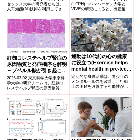
Intelligence to
in mother groups)
セックス大学の研究者たちは、
(UCPH)コペンハーゲン大学と
人工知能(AI)技術を利用してさま
VIVEの研究によると、出産後に
personalise cancer
ざまな種類のがん細胞を分析
行政が編成する母親グループ内
patient treatments)
し、さまざまな遺伝子依存性を
では、メンタルヘルス問題が
理解...
他...
運動は10代前の心の健康
紅麹コレステヘルプ腎症の
に役立つ(Exercise helps
原因物質と発症機序を解明
mental health in pre-teen
～プベルル酸が引き起こす
years)
ミトコンドリア障害を分子
定期的な身体活動は、青少年の
2026-03-02 東京科学大学東京科
メンタルヘルスを改善し、行動
レベルで実証～
学大学の研究チームは、紅麹コ
上の困難を改善する可能性があ
レステヘルプ腎症の原因物質と
ることが、研究により示唆され
されるプベルル酸の発症機序を
ています。Regular physical ac...
解明した。マウスモデル、ヒト
腎由来初...