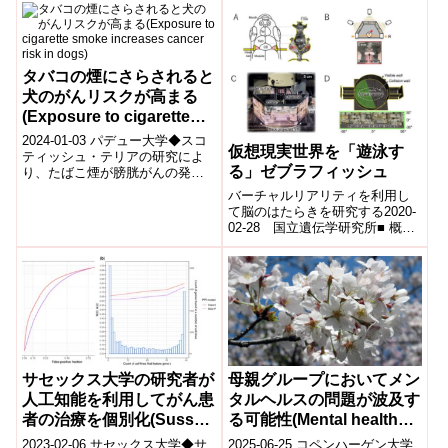
タバコの煙にさらされると
犬のがんリスクが高まる
(Exposure to cigarette
smoke increases cancer
2024-01-03 パデュー大学◆スコ
仮想現実世界を「遊泳す
risk in dogs)
ティッシュ・テリアの研究によ
る」ゼブラフィッシュ
り、たばこ煙が膀胱がんの発症
リスクを6倍高めることが判明。
バーチャルリアリティを利用し
◆パデュー大学のDeborah K...
て脳のはたらきを研究する2020-
02-28 国立遺伝学研究所■ 概要
ゼブラフィッシュは脊椎動物の
行動と脳の働きの関係を調べる
のに適...
サセックス大学の研究者が
母親グループにおいてメン
人工知能を利用してがん患
タルヘルスの問題が波及す
者の治療を個別化(Sussex
る可能性(Mental health
researchers use Artificial
problems may spill over
2023-02-06 サセックス大学◆サ
2025-06-25 コペンハーゲン大学