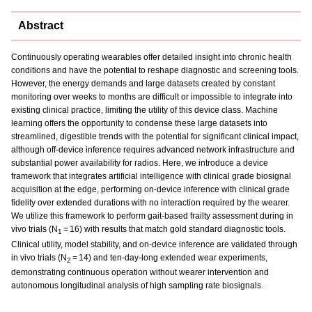
Abstract
Continuously operating wearables offer detailed insight into chronic health
conditions and have the potential to reshape diagnostic and screening tools.
However, the energy demands and large datasets created by constant
monitoring over weeks to months are difficult or impossible to integrate into
existing clinical practice, limiting the utility of this device class. Machine
learning offers the opportunity to condense these large datasets into
streamlined, digestible trends with the potential for significant clinical impact,
although off-device inference requires advanced network infrastructure and
substantial power availability for radios. Here, we introduce a device
framework that integrates artificial intelligence with clinical grade biosignal
acquisition at the edge, performing on-device inference with clinical grade
fidelity over extended durations with no interaction required by the wearer.
We utilize this framework to perform gait-based frailty assessment during in
vivo trials (N
= 16) with results that match gold standard diagnostic tools.
1
Clinical utility, model stability, and on-device inference are validated through
in vivo trials (N
= 14) and ten-day-long extended wear experiments,
2
demonstrating continuous operation without wearer intervention and
autonomous longitudinal analysis of high sampling rate biosignals.