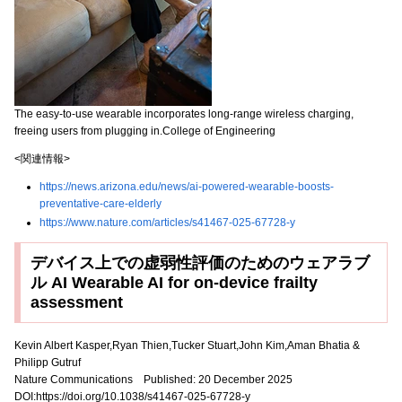
The easy-to-use wearable incorporates long-range wireless charging,
freeing users from plugging in.College of Engineering
<関連情報>
https://news.arizona.edu/news/ai-powered-wearable-boosts-
preventative-care-elderly
https://www.nature.com/articles/s41467-025-67728-y
デバイス上での虚弱性評価のためのウェアラブ
ル AI Wearable AI for on-device frailty
assessment
Kevin Albert Kasper,Ryan Thien,Tucker Stuart,John Kim,Aman Bhatia &
Philipp Gutruf
Nature Communications Published:
20 December 2025
DOI:https://doi.org/10.1038/s41467-025-67728-y