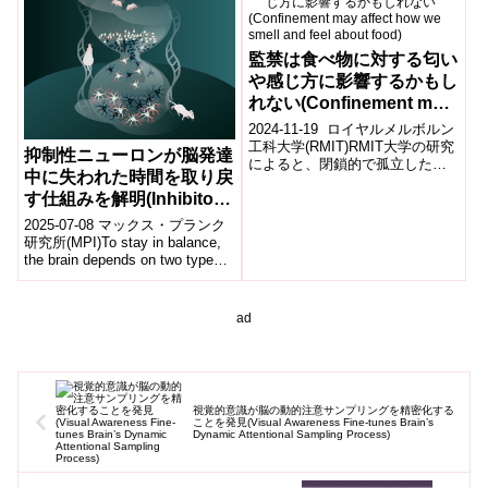
監禁は食べ物に対する匂い
や感じ方に影響するかもし
れない(Confinement may
affect how we smell and
2024-11-19 ロイヤルメルボルン
feel about food)
工科大学(RMIT)RMIT大学の研究
抑制性ニューロンが脳発達
によると、閉鎖的で孤立した環
中に失われた時間を取り戻
境は、特定の食品の香りに対す
す仕組みを解明(Inhibitory
る人々の嗅覚と感情的な反...
neurons catch up during
2025-07-08 マックス・プランク
brain development)
研究所(MPI)To stay in balance,
the brain depends on two types
o...
ad
視覚的意識が脳の動的注意サンプリングを精密化する
ことを発見(Visual Awareness Fine-tunes Brain’s
Dynamic Attentional Sampling Process)