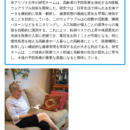
米アリゾナ大学の研究チームは、高齢者の予防医療を強化するAI搭載
ウェアラブル技術を開発した。研究では、日常生活で得られる生体デ
ータを継続的に収集・解析し、健康状態の微細な変化を早期に検知す
ることを目的としている。このウェアラブルは心拍数や活動量、睡眠
パターンなどをモニタリングし、人工知能が個人ごとの基準からの逸
脱を自動的に識別する。これにより、転倒リスクの上昇や体調悪化の
兆候を医療介入前に把握でき、重症化を防ぐことが可能となる。特に
慢性疾患を抱える高齢者や一人暮らしの高齢者にとって、医療機関に
依存しない継続的な健康管理を実現する点が大きな利点である。研究
チームは、この技術が医療コスト削減と高齢者の生活の質向上に寄与
し、今後の予防医療の重要な基盤になると期待している。