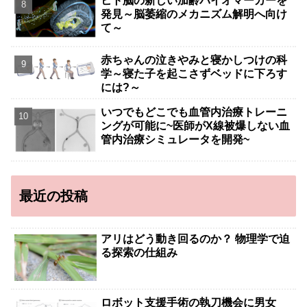
ヒト脳の新しい加齢バイオマーカーを
発見～脳萎縮のメカニズム解明へ向け
て～
赤ちゃんの泣きやみと寝かしつけの科
学～寝た子を起こさずベッドに下ろす
には?～
いつでもどこでも血管内治療トレーニ
ングが可能に~医師がX線被爆しない血
管内治療シミュレータを開発~
最近の投稿
アリはどう動き回るのか？ 物理学で迫
る探索の仕組み
ロボット支援手術の執刀機会に男女