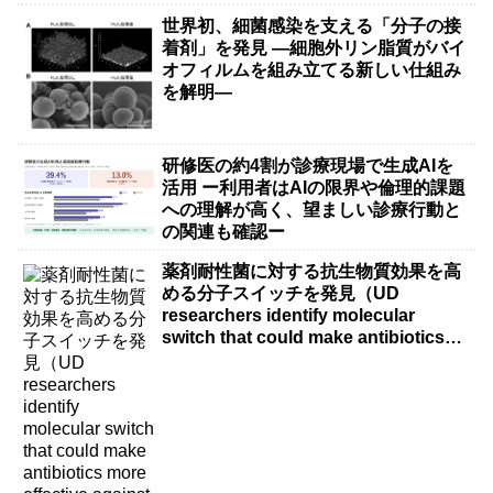
世界初、細菌感染を支える「分子の接
着剤」を発見 ―細胞外リン脂質がバイ
オフィルムを組み立てる新しい仕組み
を解明―
研修医の約4割が診療現場で生成AIを
活用 ー利用者はAIの限界や倫理的課題
への理解が高く、望ましい診療行動と
の関連も確認ー
薬剤耐性菌に対する抗生物質効果を高
める分子スイッチを発見（UD
researchers identify molecular
switch that could make antibiotics
more effective against drug-resistant
bacteria）