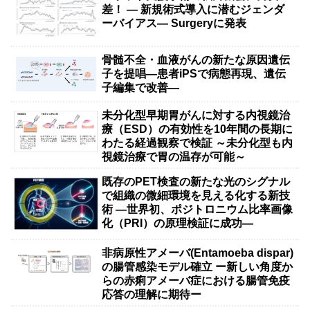
差！ — 新規術式導入に潜むジェンダ
ーバイアス— Surgeryに発表
骨髄不全・血液がんの新たな原因遺伝
子を提唱―患者iPSで病態再現、遺伝
子編集で改善―
未分化型早期胃がんに対する内視鏡治
療（ESD）の有効性を10年間の長期に
わたる経過観察で検証 ～未分化型も内
視鏡治療で胃の温存が可能～
既存のPET検査の新たな光のシグナル
で組織の微細環境を見える化する新技
術 ―世界初、ポジトロニウム比率画像
化（PRI）の原理検証に成功―
非病原性アメーバ(Entamoeba dispar)
の腸管感染モデル確立 ー新しい角度か
らの赤痢アメーバ症における腸管免疫
応答の理解に期待ー