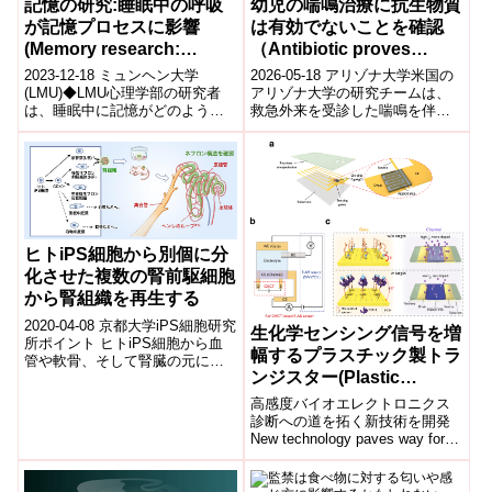
幼児の喘鳴治療に抗生物質
記憶の研究:睡眠中の呼吸
は有効でないことを確認
が記憶プロセスに影響
（Antibiotic proves
(Memory research:
ineffective in treating
breathing in sleep
2026-05-18 アリゾナ大学米国の
2023-12-18 ミュンヘン大学
wheezing in young
impacts memory
アリゾナ大学の研究チームは、
(LMU)◆LMU心理学部の研究者
救急外来を受診した喘鳴を伴う
は、睡眠中に記憶がどのように
children in the
processes)
幼児に対し、抗菌薬アジスロマ
強化されるかを探求し、以前の
emergency room）
イシンが有効ではないことを示
研究で睡眠時の脳活動と記憶再
した。研...
活性化...
ヒトiPS細胞から別個に分
化させた複数の腎前駆細胞
から腎組織を再生する
2020-04-08 京都大学iPS細胞研究
生化学センシング信号を増
所ポイント ヒトiPS細胞から血
幅するプラスチック製トラ
管や軟骨、そして腎臓の元にな
ンジスター(Plastic
る複数種の中胚葉注1)を作り分け
ることに成功した。 培養...
transistor amplifies
高感度バイオエレクトロニクス
biochemical sensing
診断への道を拓く新技術を開発
New technology paves way for
signal)
sensitive bioelectronic...