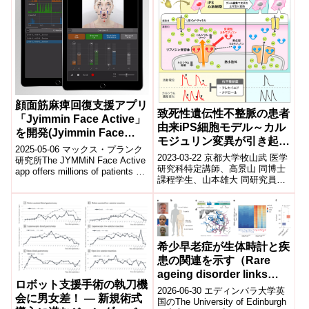
顔面筋麻痺回復支援アプリ
致死性遺伝性不整脈の患者
「Jyimmin Face Active」
由来iPS細胞モデル～カル
を開発(Jyimmin Face
モジュリン変異が引き起こ
Active app boosts facial
2025-05-06 マックス・プランク
す重症不整脈～
2023-03-22 京都大学牧山武 医学
muscle recovery after a
研究所The JYMMiN Face Active
研究科特定講師、高景山 同博士
app offers millions of patients a
stroke)
課程学生、山本雄大 同研究員
...
(現:スタンフォード大学ポスド
ク)、小林琢也 順天堂大学助教...
希少早老症が生体時計と疾
患の関連を示す（Rare
ageing disorder links
ロボット支援手術の執刀機
‘biological clock’ to
2026-06-30 エディンバラ大学英
会に男女差！ — 新規術式
disease）
国のThe University of Edinburgh