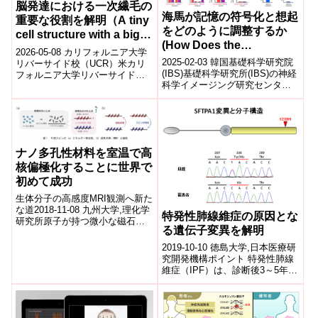
脳発達における一次繊毛の
海馬が記憶の符号化と想起
重要な役割を解明（A tiny
をどのように調整するか
cell structure with a big
(How Does the
role in brain
2026-05-08 カリフォルニア大学
Hippocampus
2025-02-03 韓国基礎科学研究院
development）
リバーサイド校（UCR）米カリ
Coordinate Memory
(IBS)基礎科学研究所(IBS)の神経
フォルニア大学リバーサイド校
科学イメージング研究センター
の研究チームは、細胞内の微小
Encoding and Retrieval?)
(CNIR)の研究チームは、海馬が
構造が脳発達に重要な役割を果
記憶のエンコーデ...
たすこ...
ナノ多孔性材料を室温で高
核偏極化することに世界で
初めて成功
生体分子の高感度MRI観測へ新た
な道2018-11-08 九州大学,理化学
特発性肺線維症の原因とな
研究所原子が持つ微小な磁石で
る遺伝子変異を解明
ある核スピンの振る舞いを電磁
波の吸収・放出から観測するこ
2019-10-10 徳島大学,日本医療研
と...
究開発機構ポイント 特発性肺線
維症（IPF）は、診断後3～5年で
死に至る重篤な疾患であり指定
難病の一つです。IPFの病...