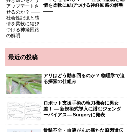
情を柔軟に結びつける神経回路の解明
――
最近の投稿
アリはどう動き回るのか？ 物理学で迫
る探索の仕組み
ロボット支援手術の執刀機会に男女
差！ — 新規術式導入に潜むジェンダ
ーバイアス— Surgeryに発表
骨髄不全・血液がんの新たな原因遺伝