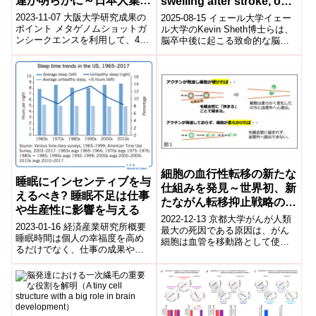
連が明らかに～日本人集団
swelling after stroke, one
初の大規模データベースを
trial at a time)
2023-11-07 大阪大学研究成果の
2025-08-15 イェール大学イェー
構築～
ポイント メタゲノムショットガ
ル大学のKevin Sheth博士らは、
ンシークエンスを利用して、423
脳卒中後に起こる致命的な脳浮
種の腸内細菌についてゲノムワ
腫に対する新規治療法を研究し
イド関連解析を実施し、特定の
ている。従来は開頭減圧手...
腸...
細胞の血行性転移の新たな
睡眠にインセンティブを与
仕組みを発見～世界初、新
えるべき? 睡眠不足は仕事
たながん転移抑止戦略の開
や生産性に影響を与える
発にも期待～
2022-12-13 京都大学がんが人類
2023-01-16 経済産業研究所概要
最大の死因である原因は、がん
睡眠時間は個人の幸福度を高め
細胞は血管を移動路として使用
るだけでなく、仕事の成果や生
して活動の場を全身に広げる、
産性にも影響を与える。睡眠
いわゆる「血行性転移(以降、転
は、会社のスケジュールや締め
移)」...
切り、長時...