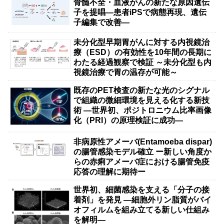
骨髄不全・血液がんの新たな原因遺伝
子を提唱―患者iPSで病態再現、遺伝
子編集で改善―
未分化型早期胃がんに対する内視鏡治
療（ESD）の有効性を10年間の長期に
わたる経過観察で検証 ～未分化型も内
視鏡治療で胃の温存が可能～
既存のPET検査の新たな光のシグナル
で組織の微細環境を見える化する新技
術 ―世界初、ポジトロニウム比率画像
化（PRI）の原理検証に成功―
非病原性アメーバ(Entamoeba dispar)
の腸管感染モデル確立 ー新しい角度か
らの赤痢アメーバ症における腸管免疫
応答の理解に期待ー
世界初、細菌感染を支える「分子の接
着剤」を発見 ―細胞外リン脂質がバイ
オフィルムを組み立てる新しい仕組み
を解明―