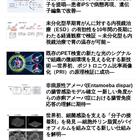
子を提唱―患者iPSで病態再現、遺伝
子編集で改善―
未分化型早期胃がんに対する内視鏡治
療（ESD）の有効性を10年間の長期に
わたる経過観察で検証 ～未分化型も内
視鏡治療で胃の温存が可能～
既存のPET検査の新たな光のシグナル
で組織の微細環境を見える化する新技
術 ―世界初、ポジトロニウム比率画像
化（PRI）の原理検証に成功―
非病原性アメーバ(Entamoeba dispar)
の腸管感染モデル確立 ー新しい角度か
らの赤痢アメーバ症における腸管免疫
応答の理解に期待ー
世界初、細菌感染を支える「分子の接
着剤」を発見 ―細胞外リン脂質がバイ
オフィルムを組み立てる新しい仕組み
を解明―