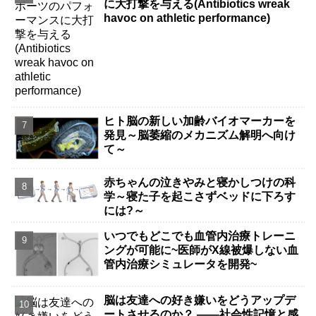
に大打撃を与える(Antibiotics wreak
havoc on athletic performance)
ヒト脳の新しい加齢バイオマーカーを
発見～脳萎縮のメカニズム解明へ向け
て～
赤ちゃんの泣きやみと寝かしつけの科
学～寝た子を起こさずベッドに下ろす
には?～
いつでもどこでも血管内治療トレーニ
ングが可能に~医師がX線被爆しない血
管内治療シミュレータを開発~
脳は友達への好き嫌いをどうアップデ
ートさせるのか？ ――社会性記憶と感