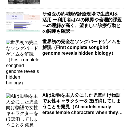
研修医の約4割が診療現場で生成AIを
活用 ー利用者はAIの限界や倫理的課題
への理解が高く、望ましい診療行動と
の関連も確認ー
世界初の完全なソングバードゲノムを
解読（First complete songbird
genome reveals hidden biology）
AIは動物を主人公にした児童向け物語
で女性キャラクターをほぼ消してしま
うことを発見（AI models nearly
erase female characters when they
write kids stories about animals）