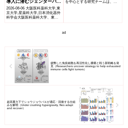
導入に潜むジェンダーバイ
を中心とする研究チームは、希
少な早老症であるワーナー症候
アス— Surgeryに発表
2026-08-06 大阪医科薬科大学,東
群を用...
京大学,星薬科大学,日本消化器外
科学会大阪医科薬科大学、東京
大学などの研究グループは、日
本消化器外科学会のNation...
ad
疲弊した免疫細胞を再活性化し腫瘍と戦う新戦略を発
見（Researchers uncover strategy to help exhausted
immune cells fight tumors）
超高重力下でショウジョウバエが適応・回復する仕組
みを解明（Under crushing hypergravity, flies adapt
and recover）