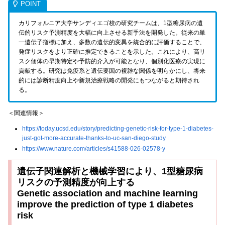
カリフォルニア大学サンディエゴ校の研究チームは、1型糖尿病の遺
伝的リスク予測精度を大幅に向上させる新手法を開発した。従来の単
一遺伝子指標に加え、多数の遺伝的変異を統合的に評価することで、
発症リスクをより正確に推定できることを示した。これにより、高リ
スク個体の早期特定や予防的介入が可能となり、個別化医療の実現に
貢献する。研究は免疫系と遺伝要因の複雑な関係を明らかにし、将来
的には診断精度向上や新規治療戦略の開発にもつながると期待され
る。
＜関連情報＞
https://today.ucsd.edu/story/predicting-genetic-risk-for-type-1-diabetes-
just-got-more-accurate-thanks-to-uc-san-diego-study
https://www.nature.com/articles/s41588-026-02578-y
遺伝子関連解析と機械学習により、1型糖尿病
リスクの予測精度が向上する
Genetic association and machine learning
improve the prediction of type 1 diabetes
risk