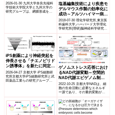
クロマチンの構造変化を制
2026-01-30 九州大学奈良先端科
塩基編集技術により疾患モ
御する酵素が、遺伝子発現
学技術大学院大学と九州大学の
デルマウス作製の効率化に
研究グループは、網膜形成を担
を安定化していた～網膜再
成功～アルツハイマー病の
う網膜前駆細胞(RPC)の分化・再
生研究への応用に～
原因解明へ～
生機能を長期間維持する分子因
2018-07-30 理化学研究所,東京医
子...
科歯科大学,ハーバード大学理化
学研究所(理研)脳神経科学研究セ
ンター神経老化制御研究チーム
の西道隆臣チームリーダー、
笹...
iPS創薬により神経突起を
伸長させる「チエノピリド
ン誘導体」を新たに同定
ゲノムストレス応答におけ
―脳の疾患の細胞病態であ
2026-04-27 京都大学 iPS細胞研
るNAD代謝変動～空間的
る神経細胞突起短縮の改善
究所京都大学iPS細胞研究所と武
NAD代謝エピゲノム制御
田薬品工業らの研究グループ
―
の提唱～
2022-10-25 京都大学NADは、細
は、ヒトiPS細胞由来神経細胞を
胞の生命活動に必要なエネルギ
用いた大規模スクリーニング...
ー源であり、その量的変動が老
化やがん化に最も影響を与える
メタボライトの一つです。NAD
の産...