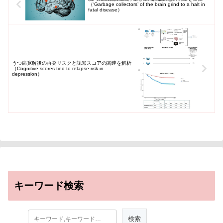
（‘Garbage collectors’ of the brain grind to a halt in
fatal disease）
うつ病寛解後の再発リスクと認知スコアの関連を解析
（Cognitive scores tied to relapse risk in
depression）
キーワード検索