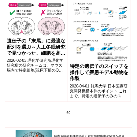
foods)
Universit...
遺伝子の「末尾」に最適な
配列を選ぶ～人工冬眠研究
で見つかった、細胞を高精
度に操る意外なヒント～
2026-02-03 理化学研究所理化学
研究所の研究チームは、マウス
特定の遺伝子のスイッチを
脳内で特定細胞(視床下部のQ神
操作して疾患モデル動物を
経)だけを狙って遺伝子を作動さ
作製
せる際、遺伝子末尾に付けるポ
リA...
2020-04-01 群馬大学,日本医療研
究開発機構本件のポイント これ
まで、特定の遺伝子のみのスイ
ッチ(エピゲノム*1)をオンにした
疾患モデル動物を作製するこ...
ad
脳内免疫細胞機能停止と致死性脳疾患の関連を発見