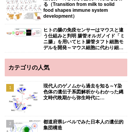
る（Transition from milk to solid
food shapes immune system
development）
ヒトの腸の免疫センサーはマウスと違
う仕組みと判明 腸管オルガノイド「ミ
ニ腸」を用いてヒト腸管タフト細胞モ
デルを開発～マウス細胞に代わり細胞
治療・創薬への応用に期待～
カテゴリの人気
現代人のゲノムから過去を知る～Y染
色体の遺伝子系図解析からわかった縄
文時代晩期から弥生時代に…
都道府県レベルでみた日本人の遺伝的
集団構造