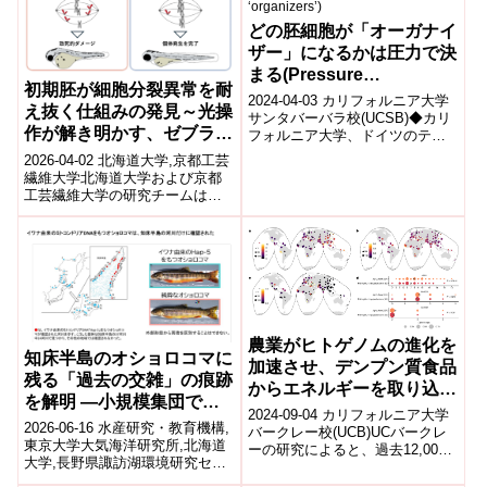
どの胚細胞が「オーガナイ
ザー」になるかは圧力で決
まる(Pressure
初期胚が細胞分裂異常を耐
determines which
2024-04-03 カリフォルニア大学
え抜く仕組みの発見～光操
embryonic cells become
サンタバーバラ校(UCSB)◆カリ
作が解き明かす、ゼブラフ
フォルニア大学、ドイツのテュ
‘organizers’)
ービンゲン大学、ロサンゼルス
ィッシュ胚の驚くべきトラ
2026-04-02 北海道大学,京都工芸
のシーダーシナイ・ゲラン・チ
ブル対応力～
繊維大学北海道大学および京都
ル...
工芸繊維大学の研究チームは、
ゼブラフィッシュ初期胚が細胞
分裂異常に耐える仕組みを解明
した。...
農業がヒトゲノムの進化を
知床半島のオショロコマに
加速させ、デンプン質食品
残る「過去の交雑」の痕跡
からエネルギーを取り込む
を解明 ―小規模集団で同
(Agriculture accelerated
2024-09-04 カリフォルニア大学
属異種由来のミトコンドリ
2026-06-16 水産研究・教育機構,
human genome
バークレー校(UCB)UCバークレ
アDNAが残っている仕組
東京大学大気海洋研究所,北海道
ーの研究によると、過去12,000
evolution to capture
大学,長野県諏訪湖環境研究セン
みを解析―
年間で人間のデンプン消化能力
energy from starchy
ター,Eastern Michigan
が大幅に向上し、アミラー...