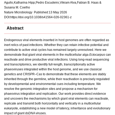
Agullo,Katharina Hipp,Pedro Escudeiro,Vikram Alva,Fabian B. Haas &
Susana M. Coelho
Nature Microbiology Published:13 May 2026
DOI:https://doi.org/10.1038/s41564-026-02361-z
Abstract
Endogenous viral elements inserted in host genomes are often regarded as
inert relics of past infections. Whether they can retain infective potential and
contribute to active viral cycles has remained largely unresolved. Here we
demonstrate that giant viral elements in the multicellular alga
Ectocarpus
can
reactivate and drive productive viral infections. Using long-read sequencing
and transcriptomics, we identify full-length, transcriptionally active
phaeoviruses integrated within the host genome, and we use classical
genetics and CRISPR–Cas to demonstrate that these elements are stably
inherited through the germline, while their reactivation is precisely regulated
by developmental and environmental cues including temperature. We
resolve the genomic integration sites and propose a mechanism for
phaeovirus integration and replication. Our work provides direct evidence
and uncovers the mechanisms by which giant viral elements can reactivate,
replicate and transmit both horizontally and vertically in a multicellular
eukaryote, establishing a new model of latency, inheritance and evolutionary
impact of giant dsDNA viruses.