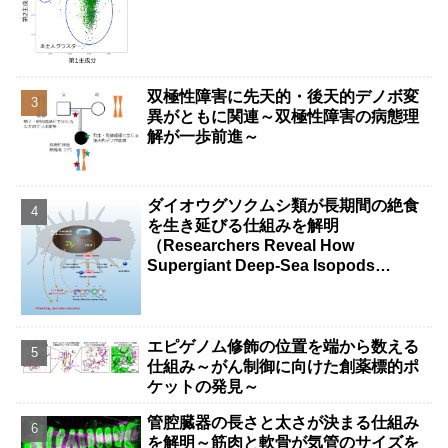
双極性障害に先天的・後天的デノボ変
異がともに関連～双極性障害の病態理
解が一歩前進～
ダイオウグソクムシ類が長期間の絶食
を生き延びる仕組みを解明
（Researchers Reveal How
Supergiant Deep-Sea Isopods
Survive Years Without Food）
エピゲノム修飾の位置を端から数える
仕組み～がん制御に向けた創薬標的ポ
ケットの発見～
管腔臓器の長さと太さが決まる仕組み
を解明～筋肉と軟骨が気管のサイズを