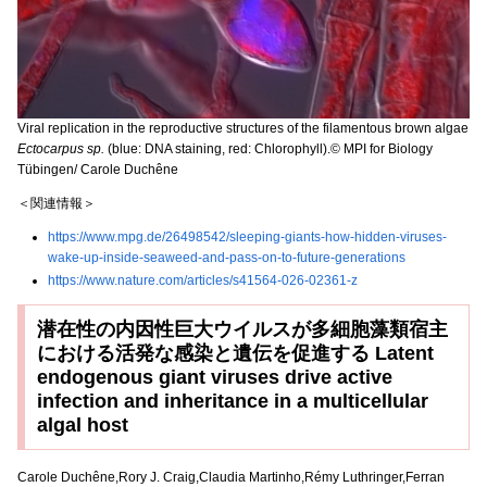
Viral replication in the reproductive structures of the filamentous brown algae
Ectocarpus sp.
(blue: DNA staining, red: Chlorophyll).© MPI for Biology
Tübingen/ Carole Duchêne
＜関連情報＞
https://www.mpg.de/26498542/sleeping-giants-how-hidden-viruses-
wake-up-inside-seaweed-and-pass-on-to-future-generations
https://www.nature.com/articles/s41564-026-02361-z
潜在性の内因性巨大ウイルスが多細胞藻類宿主
における活発な感染と遺伝を促進する Latent
endogenous giant viruses drive active
infection and inheritance in a multicellular
algal host
Carole Duchêne,Rory J. Craig,Claudia Martinho,Rémy Luthringer,Ferran