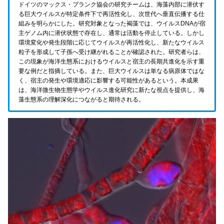
ドイツのマックス・プランク協会の研究チームは、海藻内部に潜伏す
る巨大ウイルスが特定条件下で再活性化し、次世代へ垂直伝播する仕
組みを明らかにした。研究対象となった褐藻では、ウイルスDNAが宿
主ゲノム内に潜伏状態で存在し、通常は活動を停止している。しかし
環境変化や発生段階に応じてウイルスが再活性化し、新たなウイルス
粒子を形成して子孫へ受け継がれることが確認された。研究者らは、
この現象が海洋生態系におけるウイルスと宿主の長期共進化を示す重
要な例だと指摘している。また、巨大ウイルスは単なる病原体ではな
く、宿主の発生や環境適応に影響する可能性があるという。本成果
は、海洋微生物生態学やウイルス進化研究に新たな視点を提供し、海
藻生態系の理解深化につながると期待される。