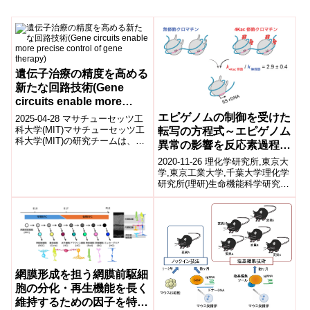
遺伝子治療の精度を高める
新たな回路技術(Gene
circuits enable more
precise control of gene
エピゲノムの制御を受けた
2025-04-28 マサチューセッツ工
therapy)
科大学(MIT)マサチューセッツ工
転写の方程式～エピゲノム
科大学(MIT)の研究チームは、遺
異常の影響を反応素過程ご
伝子治療の精度を高める新たな
とに理解する～
2020-11-26 理化学研究所,東京大
制御回路「ComMAND...
学,東京工業大学,千葉大学理化学
研究所(理研)生命機能科学研究セ
ンターエピジェネティクス制御
研究チームの梅原崇史チーム...
網膜形成を担う網膜前駆細
胞の分化・再生機能を長く
維持するための因子を特定