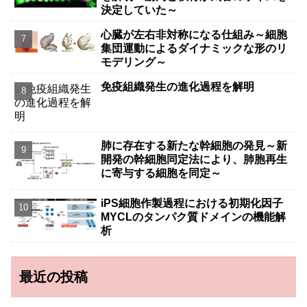
決定していた～
心臓が左右非対称になる仕組み～細胞
集団運動によるダイナミックな形のリ
モデリング～
免疫組織発生の進化過程を解明
肺に存在する新たな幹細胞の発見～新
開発の幹細胞同定法により、肺胞再生
に寄与する細胞を同定～
iPS細胞作製過程における初期化因子
MYCLのタンパク質ドメインの機能解
析
最近の投稿