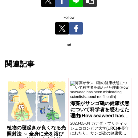
Follow
ad
関連記事
海藻がサンゴ礁の健康状態
について科学者を惑わせた
理由(How seaweed has
been misleading
2023-05-04 カナダ・ブリティッ
植物の寝起きが良くなる光
scientists about reef
シュコロンビア大学(URC)◆長年
にわたり、サンゴ礁の健康状態
照射法 ～ 全身に光を浴び
health)