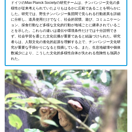
ドイツのMax Planck Societyの研究チームは、チンパンジー文化の多
様性が従来考えられていたよりもはるかに広範であることを明らかに
した。研究では、野生チンパンジー集団間で見られる行動差異を詳細
に分析し、道具使用だけでなく、社会的習慣、遊び、コミュニケーシ
ョン、採食行動など多様な文化的行動が地域ごとに継承されているこ
とを示した。これらの違いは遺伝や環境条件だけでは十分説明でき
ず、社会学習を通じた文化伝播が重要であると結論づけられた。研究
者らは、人類文化の進化的起源を理解する上で、チンパンジー文化研
究が重要な手掛かりになると指摘している。また、生息地破壊や個体
数減少により、こうした文化的多様性自体が失われる危険性も強調さ
れた。