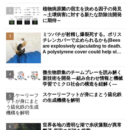
植物病原菌の宿主を決める因子の発見
～土壌病害に対する新たな防除法開発
に期待～
ミツバチが射精し爆裂死する。ポリス
チレンカバーで止められるかも(Bees
are explosively ejaculating to death.
A polystyrene cover could help stop
it.)
微生物群集のチームプレーを読み解く
新技術を開発 ―組み合わせ情報と機械
学習でミクロ社会の構造を紐解く―
スケーリーフットが身にまとう硫化鉄
の生成機構を解明
世界各地の透明な湖で糸状藻類が異常