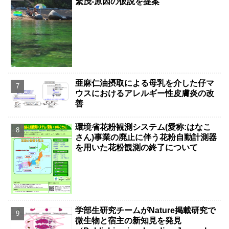
繁茂-原因の仮説を提案
亜麻仁油摂取による母乳を介した仔マ
ウスにおけるアレルギー性皮膚炎の改
善
環境省花粉観測システム(愛称:はなこ
さん)事業の廃止に伴う花粉自動計測器
を用いた花粉観測の終了について
学部生研究チームがNature掲載研究で
微生物と宿主の新知見を発見