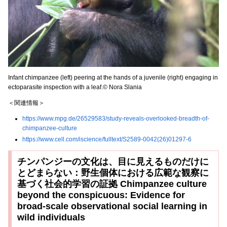
Infant chimpanzee (left) peering at the hands of a juvenile (right) engaging in
ectoparasite inspection with a leaf.© Nora Slania
＜関連情報＞
https://www.mpg.de/26529583/study-reveals-overlooked-breadth-of-
chimpanzee-culture
https://www.cell.com/iscience/fulltext/S2589-0042(26)01297-6
チンパンジーの文化は、目に見えるものだけに
とどまらない：野生個体における広範な観察に
基づく社会的学習の証拠 Chimpanzee culture
beyond the conspicuous: Evidence for
broad-scale observational social learning in
wild individuals