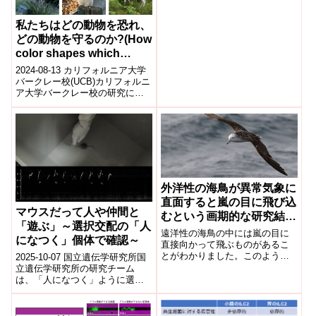
スト国立研究所（PNNL）の研究
of Soil Microbes）
チームは、土壌中の微生物群
私たちはどの動物を恐れ、
集...
どの動物を守るのか?(How
color shapes which
animals we fear — and
2024-08-13 カリフォルニア大学
which we protect)
バークレー校(UCB)カリフォルニ
ア大学バークレー校の研究によ
ると、動物の色の変異が人間の
恐怖や保護の感情に影響を与え
る...
外洋性の海鳥が異常気象に
直面すると嵐の目に飛び込
マウスだって人や仲間と
むという画期的な研究結果
「遊ぶ」～選択交配の「人
が発表される
遠洋性の海鳥の中には嵐の目に
になつく」個体で確認～
(Groundbreaking
直接向かって飛ぶものがあるこ
とがわかりました。このような
2025-10-07 国立遺伝学研究所国
research finds pelagic
飛翔により、陸地に押し上げら
立遺伝学研究所の研究チーム
seabirds fly into the eye
れることを避け、怪我や死亡の
は、「人になつく」ように選抜
of the storm when faced
リスクを軽減できるの...
交配したマウスが、人や他のマ
with extreme weather
ウスと積極的に遊ぶ社会的行動
を示すこと...
conditions)