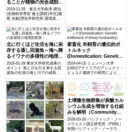
を測定する指標として海藻が用
ることが植物の光合成効率
いられてきたが、カナダの
を改善することを発見～
2019-11-28 東京大学島津 舜治
UBC...
(生物科学専攻 修士課程1年生)瀬
尾 光範(理化学研究所 環境資源
科学研究センター ユニットリー
ダー)寺島 一郎(生物科...
北に行くほど生活を海に依
家畜化 羊飼育の遺伝的ボ
存する通し回遊魚～海へ降
トルネック
るイワナの多様性の地理的
(Domestication: Genetic
変異～
bottleneck of sheep
2025-01-29 東京大学研究成果の
2024-04-15 ミュンヘン大学
husbandry)
ポイント 海と川を行き来する回
(LMU)アナトリアのアシュクリ・
遊魚の生涯の海と川での成長
ヒュユク遺跡での研究により、
が、北方ほど海に依存すること
現代のユーラシアの羊は、初期
を広域なフィールド調査と耳石
の家畜化時には遺伝的多様性が
微量元素...
急速に...
土壌微生物群集が炭酸カル
シウム生成を増強する仕組
みを解明（Community
Dynamics Drive Calcium
2026-03-20 パシフィック・ノー
Carbonate Production in
スウェスト国立研究所（PNNL）
米国パシフィック・ノースウェ
an Enriched Consortium