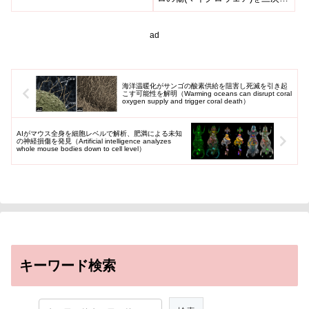
性比(...
的に分析し、恐竜出現初期から
絶滅前までの幅広い年代の肉食
恐竜...
ad
海洋温暖化がサンゴの酸素供給を阻害し死滅を引き起
こす可能性を解明（Warming oceans can disrupt coral
oxygen supply and trigger coral death）
AIがマウス全身を細胞レベルで解析、肥満による未知
の神経損傷を発見（Artificial intelligence analyzes
whole mouse bodies down to cell level）
キーワード検索