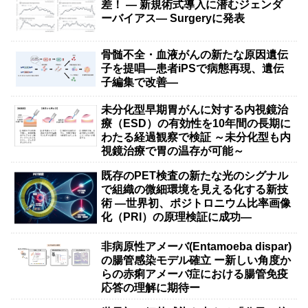
差！ — 新規術式導入に潜むジェンダ
ーバイアス— Surgeryに発表
骨髄不全・血液がんの新たな原因遺伝
子を提唱―患者iPSで病態再現、遺伝
子編集で改善―
未分化型早期胃がんに対する内視鏡治
療（ESD）の有効性を10年間の長期に
わたる経過観察で検証 ～未分化型も内
視鏡治療で胃の温存が可能～
既存のPET検査の新たな光のシグナル
で組織の微細環境を見える化する新技
術 ―世界初、ポジトロニウム比率画像
化（PRI）の原理検証に成功―
非病原性アメーバ(Entamoeba dispar)
の腸管感染モデル確立 ー新しい角度か
らの赤痢アメーバ症における腸管免疫
応答の理解に期待ー