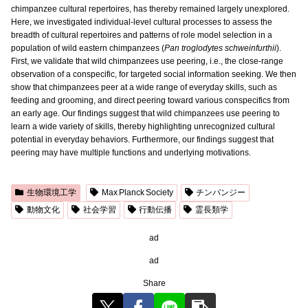
chimpanzee cultural repertoires, has thereby remained largely unexplored.
Here, we investigated individual-level cultural processes to assess the
breadth of cultural repertoires and patterns of role model selection in a
population of wild eastern chimpanzees (
Pan troglodytes schweinfurthii
).
First, we validate that wild chimpanzees use peering, i.e., the close-range
observation of a conspecific, for targeted social information seeking. We then
show that chimpanzees peer at a wide range of everyday skills, such as
feeding and grooming, and direct peering toward various conspecifics from
an early age. Our findings suggest that wild chimpanzees use peering to
learn a wide variety of skills, thereby highlighting unrecognized cultural
potential in everyday behaviors. Furthermore, our findings suggest that
peering may have multiple functions and underlying motivations.
生物環境工学
Max Planck Society
チンパンジー
動物文化
社会学習
行動伝播
霊長類学
ad
ad
Share