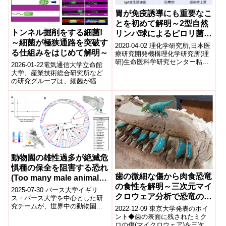
胃が免疫誘導にも重要なこ
とを初めて解明～2型自然
トンネル掘削をする細菌!
リンパ球によるピロリ菌感
～細菌が極狭通路を突破す
染時の防御機構を発見～
2020-04-02 理化学研究所,日本医
る仕組みをはじめて解明～
療研究開発機構理化学研究所(理
研)生命医科学研究センター粘膜
2026-01-22電気通信大学立命館
システム研究チームの佐藤尚子
大学、産業技術総合研究所など
専任研究員、大野博司チームリ
の研究グループは、細菌が幅約1
ー...
マイクロメートルの極狭通路を
突破する新しい運動戦略を世界
で初めて...
動物園の雄性過多が絶滅危
惧種の保全を阻害する恐れ
歯の微細な傷から肉食恐竜
(Too many male animals
の食性を解明～三次元マイ
in zoos could hamper
2025-07-30 バース大学イギリ
クロウェア分析で恐竜の生
conservation of
ス・バース大学を中心とした研
態に迫る～
究チームが、世界中の動物園で
endangered species,
2022-12-09 東京大学発表のポイ
生まれた260万件以上の記録を分
ント◆歯の表面に残されたミク
warn scientists)
析し、絶滅危惧種における出生
ロの傷(マイクロウェア)を三次元