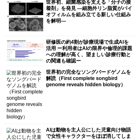
世界初、細菌感染を支える「分子の接
着剤」を発見 ―細胞外リン脂質がバイ
オフィルムを組み立てる新しい仕組み
を解明―
研修医の約4割が診療現場で生成AIを
活用 ー利用者はAIの限界や倫理的課題
への理解が高く、望ましい診療行動と
の関連も確認ー
世界初の完全なソングバードゲノムを
解読（First complete songbird
genome reveals hidden biology）
AIは動物を主人公にした児童向け物語
で女性キャラクターをほぼ消してしま