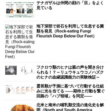
テナガザルは仲間の顔の「目」をよく
見ている
地下深部で岩石を利用して生息する菌
類を発見（Rock-eating Fungi
Flourish Deep Below Our Feet）
フクロウ類のヒナは親の声を聞き分け
られる！？～リュウキュウコノハズク
のヒナの血縁認識能力の実験検証～
霊長類が予測に基づいて行動する仕組
みに光を当てる ――期待と行動を繋ぐ
回路の「ハブ領域」を同定――
北米と南米の哺乳類交流の進化史を解
明（North and South America