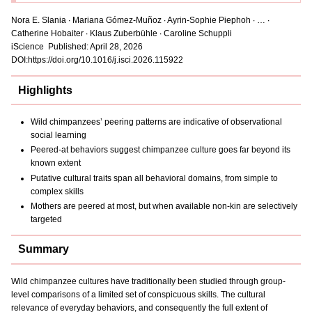
Nora E. Slania ∙ Mariana Gómez-Muñoz ∙ Ayrin-Sophie Piephoh ∙ … ∙
Catherine Hobaiter ∙ Klaus Zuberbühle ∙ Caroline Schuppli
iScience Published: April 28, 2026
DOI:https://doi.org/10.1016/j.isci.2026.115922
Highlights
Wild chimpanzees’ peering patterns are indicative of observational
social learning
Peered-at behaviors suggest chimpanzee culture goes far beyond its
known extent
Putative cultural traits span all behavioral domains, from simple to
complex skills
Mothers are peered at most, but when available non-kin are selectively
targeted
Summary
Wild chimpanzee cultures have traditionally been studied through group-
level comparisons of a limited set of conspicuous skills. The cultural
relevance of everyday behaviors, and consequently the full extent of