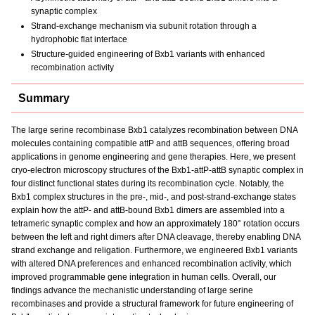
synaptic complex
Strand-exchange mechanism via subunit rotation through a
hydrophobic flat interface
Structure-guided engineering of Bxb1 variants with enhanced
recombination activity
Summary
The large serine recombinase Bxb1 catalyzes recombination between DNA
molecules containing compatible attP and attB sequences, offering broad
applications in genome engineering and gene therapies. Here, we present
cryo-electron microscopy structures of the Bxb1-attP-attB synaptic complex in
four distinct functional states during its recombination cycle. Notably, the
Bxb1 complex structures in the pre-, mid-, and post-strand-exchange states
explain how the attP- and attB-bound Bxb1 dimers are assembled into a
tetrameric synaptic complex and how an approximately 180° rotation occurs
between the left and right dimers after DNA cleavage, thereby enabling DNA
strand exchange and religation. Furthermore, we engineered Bxb1 variants
with altered DNA preferences and enhanced recombination activity, which
improved programmable gene integration in human cells. Overall, our
findings advance the mechanistic understanding of large serine
recombinases and provide a structural framework for future engineering of