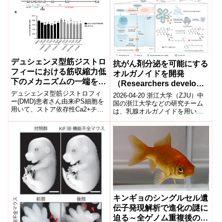
デュシェンヌ型筋ジストロ
抗がん剤分泌を可能にする
フィーにおける筋収縮力低
オルガノイドを開発
下のメカニズムの一端を解
（Researchers develop
明
organoids for secretion
デュシェンヌ型筋ジストロフィ
2026-04-20 浙江大学（ZJU）中
ー(DMD)患者さん由来iPS細胞を
of anticancer drug）
国の浙江大学などの研究チーム
用いて、ストア依存性Ca2+チャ
は、乳腺オルガノイドを用いた
ネルの一つであるOrai1-STIM1複
新しい抗がん薬送達システムを
合体が、DMDの病態の一つとさ
開発した。乳腺オルガノイドは
れている骨格筋細胞へのカルシ
乳腺の...
ウム過剰流入を制御しているこ
とを見出しました。
キンギョのシングルセル遺
伝子発現解析で進化の謎に
迫る～全ゲノム重複後の遺