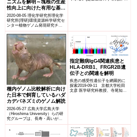
ニズムを解明～塊根の生産
師)須谷 尚史(定量生命科学研究
性向上に向けた有用な基盤
所 准教授)白髭 克彦(...
知見の取得に貢献～
2020-08-05 理化学研究所理化学
研究所(理研)環境資源科学研究セ
ンター植物ゲノム発現研究チー
ムの関原明チームリーダー、内
海好規研究員らの国際共同研究
グル...
指定難病IgG4関連疾患と
HLA-DRB1、FRGR2B遺
伝子との関連を解明
疾患の感受性遺伝子を網羅的に
探索2019-09-11 京都大学松田
種内ゲノム比較解析に向け
文彦 医学研究科教授、寺尾知可
た日本で飼育しているハダ
史 同助教(現・理化学研究所チー
ムリーダー)、千葉勉 同教授(現...
カデバネズミのゲノム解読
2026-05-27 広島大学広島大学
（Hiroshima University）らの研
究グループは、長寿・高いがん
耐性で知られるハダカデバネズ
ミの、日本で飼育...