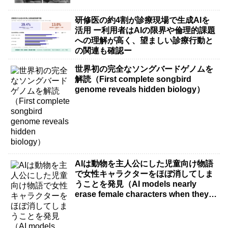
研修医の約4割が診療現場で生成AIを
活用 ー利用者はAIの限界や倫理的課題
への理解が高く、望ましい診療行動と
の関連も確認ー
世界初の完全なソングバードゲノムを
解読（First complete songbird
genome reveals hidden biology）
AIは動物を主人公にした児童向け物語
で女性キャラクターをほぼ消してしま
うことを発見（AI models nearly
erase female characters when they
write kids stories about animals）