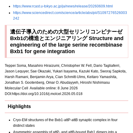
https://www.rcast.u-tokyo.ac.jp/ja/news/release/20260609.html
https://www.sciencedirect.com/science/article/abs/pii/S1097276526003
242
遺伝子導入のための大型セリンリコンビナーゼ
Bxb1の構造とエンジニアリング Structure and
engineering of the large serine recombinase
Bxb1 for gene integration
Teppei Soma, Masahiro Hiraizumi, Christopher W. Fell, Dario Tagliaferri,
Jason Lequyer, Sae Okazaki, Yukari Isayama, Kazuki Kato, Sworaj Sapkota,
Harsh Ramani, Benjamin Arya, Cian Schmitt-Ulms, Keitaro Yamashita,
Jonathan S. Gootenberg, Omar O. Abudayyeh, Hiroshi Nishimasu
Molecular Cell Available online: 8 June 2026
DOI:https://doi.org/10.1016/j.molcel.2026.05.018
Highlights
Cryo-EM structures of the Bxb1-attP-attB synaptic complex in four
distinct states
Asymmetric assembly of attP- and attB-bound Bxb1 dimers into a