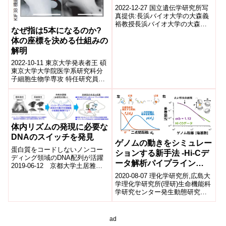
伝子発現パターンの進化を
2022-12-27 国立遺伝学研究所写
シングルセルレベルで解析
真提供:長浜バイオ大学の大森義
裕教授長浜バイオ大学の大森義
～
なぜ指は5本になるのか?
裕教授・今鉄男特任助教(現在:ウ
体の座標を決める仕組みの
ィーン大学シニアリサーチフェ
ロ...
解明
2022-10-11 東京大学発表者王 碩
東京大学大学院医学系研究科分
子細胞生物学専攻 特任研究員田
中 庸介 東京大学大学院医学系研
究科分子細胞生物学専攻 講...
体内リズムの発現に必要な
DNAのスイッチを発見
ゲノムの動きをシミュレー
蛋白質をコードしないノンコー
ションする新手法 -Hi-Cデ
ディング領域のDNA配列が活躍
ータ解析パイプライン
2019-06-12 京都大学土居雅夫
「PHi-C法」の開発
薬学研究科教授、嶋谷寛之 同博
2020-08-07 理化学研究所,広島大
士課程学生、跡部祐太 同博士課
学理化学研究所(理研)生命機能科
程...
学研究センター発生動態研究チ
ームの新海創也研究員、大浪修
一チームリーダー、細胞システ
ム...
ad