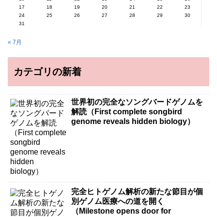
17
18
19
20
21
22
23
24
25
26
27
28
29
30
31
« 7月
カテゴリの新着
世界初の完全なソングバードゲノムを
解読（First complete songbird
genome reveals hidden biology）
完全ヒトゲノム解析の新たな節目が個
別ゲノム医療への道を開く
（Milestone opens door for