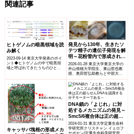
関連記事
発見から130年、生きたソ
ヒトゲノムの暗黒領域を読
テツ精子の遺伝子発現を解
み解く
明～花粉管内で形成され泳
2023-09-14 東京大学発表のポイ
ぐ精子が示す、陸上植物の
ント◆ヒトゲノムの中で暗黒領
2026-01-28 東京大学東京大学の
域と呼ばれてきたうちのひとつ
受精機構進化の中間的段階
外山侑穂大学院生、東山哲也教
である縦列反復配列の組成を、
授、奥田哲弘助教らと中部大学
～
日本人健常者270人のゲノムデー
の鈴木孝征教授は、裸子植物ソ
タを...
テツの精子・花粉管・卵細胞の
遺伝子発...
DNA鎖の「よじれ」に対
処するメカニズムの発見～
Smc5/6複合体は正の超ら
せんDNAを認識する分子
2024-01-31 東京大学定量生命科
モーターである～
学研究所クリスチャン イェロフ
キャッサバ塊根の形成メカ
ヤポセン(定量生命科学研究所 講