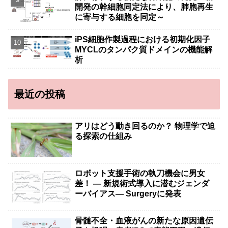
開発の幹細胞同定法により、肺胞再生
に寄与する細胞を同定～
iPS細胞作製過程における初期化因子
MYCLのタンパク質ドメインの機能解
析
最近の投稿
アリはどう動き回るのか？ 物理学で迫
る探索の仕組み
ロボット支援手術の執刀機会に男女
差！ — 新規術式導入に潜むジェンダ
ーバイアス— Surgeryに発表
骨髄不全・血液がんの新たな原因遺伝