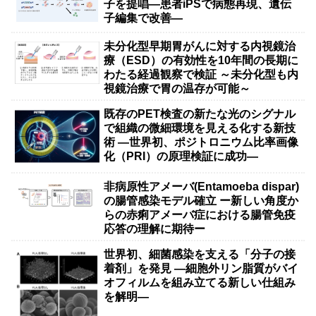
子を提唱―患者iPSで病態再現、遺伝
子編集で改善―
未分化型早期胃がんに対する内視鏡治
療（ESD）の有効性を10年間の長期に
わたる経過観察で検証 ～未分化型も内
視鏡治療で胃の温存が可能～
既存のPET検査の新たな光のシグナル
で組織の微細環境を見える化する新技
術 ―世界初、ポジトロニウム比率画像
化（PRI）の原理検証に成功―
非病原性アメーバ(Entamoeba dispar)
の腸管感染モデル確立 ー新しい角度か
らの赤痢アメーバ症における腸管免疫
応答の理解に期待ー
世界初、細菌感染を支える「分子の接
着剤」を発見 ―細胞外リン脂質がバイ
オフィルムを組み立てる新しい仕組み
を解明―