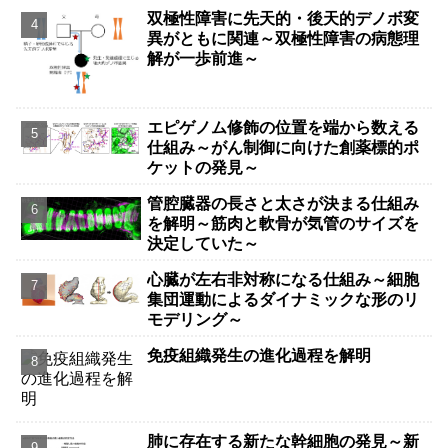
双極性障害に先天的・後天的デノボ変
異がともに関連～双極性障害の病態理
解が一歩前進～
エピゲノム修飾の位置を端から数える
仕組み～がん制御に向けた創薬標的ポ
ケットの発見～
管腔臓器の長さと太さが決まる仕組み
を解明～筋肉と軟骨が気管のサイズを
決定していた～
心臓が左右非対称になる仕組み～細胞
集団運動によるダイナミックな形のリ
モデリング～
免疫組織発生の進化過程を解明
肺に存在する新たな幹細胞の発見～新