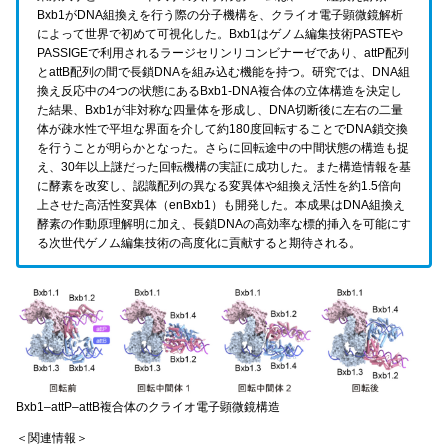
Bxb1がDNA組換えを行う際の分子機構を、クライオ電子顕微鏡解析
によって世界で初めて可視化した。Bxb1はゲノム編集技術PASTEや
PASSIGEで利用されるラージセリンリコンビナーゼであり、attP配列
とattB配列の間で長鎖DNAを組み込む機能を持つ。研究では、DNA組
換え反応中の4つの状態にあるBxb1-DNA複合体の立体構造を決定し
た結果、Bxb1が非対称な四量体を形成し、DNA切断後に左右の二量
体が疎水性で平坦な界面を介して約180度回転することでDNA鎖交換
を行うことが明らかとなった。さらに回転途中の中間状態の構造も捉
え、30年以上謎だった回転機構の実証に成功した。また構造情報を基
に酵素を改変し、認識配列の異なる変異体や組換え活性を約1.5倍向
上させた高活性変異体（enBxb1）も開発した。本成果はDNA組換え
酵素の作動原理解明に加え、長鎖DNAの高効率な標的挿入を可能にす
る次世代ゲノム編集技術の高度化に貢献すると期待される。
Bxb1–attP–attB複合体のクライオ電子顕微鏡構造
＜関連情報＞