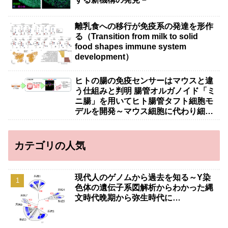
離乳食への移行が免疫系の発達を形作
る（Transition from milk to solid
food shapes immune system
development）
ヒトの腸の免疫センサーはマウスと違
う仕組みと判明 腸管オルガノイド「ミ
ニ腸」を用いてヒト腸管タフト細胞モ
デルを開発～マウス細胞に代わり細胞
治療・創薬への応用に期待～
カテゴリの人気
現代人のゲノムから過去を知る～Y染
色体の遺伝子系図解析からわかった縄
文時代晩期から弥生時代に…