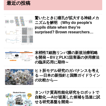
最近の投稿
驚いたときに瞳孔が拡大する神経メカ
ニズムを解明 （Why do people’s
pupils dilate when they’re
surprised? Brown researchers
explain）
末梢性T細胞リンパ腫の新規治療戦略
を開発～BVとPLK1阻害薬の併用療法
の臨床応用に期待～
ヒト胚モデル研究のガバナンスを考え
る ―日本の新指針と国際ガイドライン
の比較から―
タンパク質高性能化研究をロボットで
自動化 ―AIが提案した候補を迅速に試
せる研究基盤を開発―