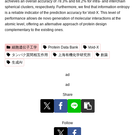
achieves an overall accuracy of 78.3% and 68.2% for intra- and interchain
spherical clusters, respectively. Furthermore, we find that information entropy
is a reliable indicator of the prediction accuracy for Void-X. This level of
performance allows de novo generation of molecular interactions at the
atomic level, offering an alternative approach of protein design
complementary to the existing ones.
細胞遺伝子工学
Protein Data Bank
Void-X
タンパク質間相互作用
上海有機化学研究所
創薬
生成AI
ad
ad
Share
Follow