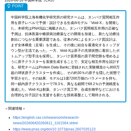
2026-06-16 中国科学院（CAS）
中国科学院上海有機化学研究所の研究チームは、タンパク質間相互作
用を原子レベルで予測・設計できる生成AIモデル「Void-X」を開発し
た。本研究はPNAS誌に掲載された。タンパク質間相互作用の正確な
予測は、抗体医薬や糖尿病治療薬などの開発を加速し、新たな治療法
創出につながる重要課題である。従来のAIによるタンパク質設計は、
まず全体構造（足場）を生成し、その後に結合を最適化するトップダ
ウン型が主流であった。一方、Void-Xは原子の充填状態に着目したボ
トムアップ型手法を採用し、タンパク質界面の原子間空隙を埋めるよ
うに原子クラスターを直接生成することで、安定な相互作用を設計す
る。研究チームはProtein Data Bankに登録された実験構造から800万
超の球状原子クラスターを作成し、その約30％の原子を隠した状態で
学習させた。その結果、モデルは1億7200万個のパラメータを持ち、
同一鎖内原子クラスターで78.3％、異なる鎖間で68.2％の予測精度を
達成した。Void-Xは創薬、タンパク質工学、合成生物学などにおける
合理的な分子設計を支援する新たな技術基盤として期待される。
＜関連情報＞
https://english.cas.cn/newsroom/research-
news/202606/t20260611_1161564.shtml
https://www.pnas.org/doi/10.1073/pnas.2607035123