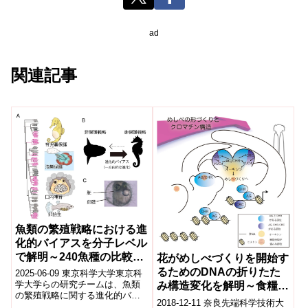
ad
関連記事
魚類の繁殖戦略における進
化的バイアスを分子レベル
で解明～240魚種の比較か
花がめしべづくりを開始す
ら見えてきた「進化の袋小
るためのDNAの折りたた
2025-06-09 東京科学大学東京科
路」～
学大学らの研究チームは、魚類
み構造変化を解明～食糧増
の繁殖戦略に関する進化的バイ
産や安定供給に期待～
2018-12-11 奈良先端科学技術大
アスを240魚種の全ゲノム解析に