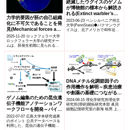
絶滅したウグイスのゲノム
が博物館の標本から解読さ
れる(Extinct warbler’s
力学的要因が胚の自己組織
genome sequenced from
2023-06-23 ペンシルベニア州立
化に不可欠であることを発
museum specimens)
大学(PennState)◆バクマンウグ
見(Mechanical forces are
イスは、北アメリカで40年近く
前に最後に目撃された鳥で、新
key to embryonic self-
2025-11-20 ロックフェラー大学
しい研究によると、これ...
organization)
ロックフェラー大学の研究チー
ムは、胚発生初期に見られる
「自己組織化」が、これまで考
えられてきた化学シグナルだけ
でなく、細...
DNAメチル化調節因子の
作用機作を解明～疾患治療
や創薬の基礎につながると
ゲノム編集のための昆虫遺
期待～
2024-08-15 理化学研究所理化学
伝子機能アノテーションワ
研究所(理研)開拓研究本部 眞貝
ークフローを開発～バイオ
細胞記憶研究室の新海 暁男 上級
研究員、志村 知古 テクニカルス
DXによる昆虫機能利用に
2022-07-07 広島大学本研究成果
タッフⅠ、福田 渓 客員...
道～
のポイント 公共データベースを
利用した、昆虫の遺伝子機能ア