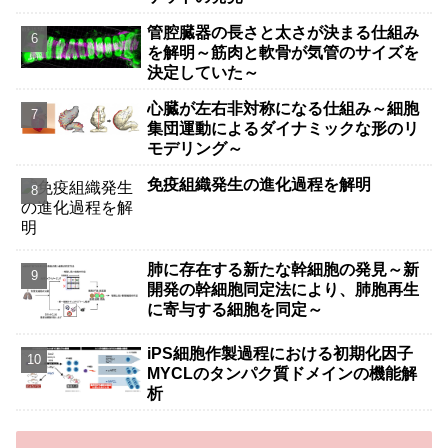
管腔臓器の長さと太さが決まる仕組み
を解明～筋肉と軟骨が気管のサイズを
決定していた～
心臓が左右非対称になる仕組み～細胞
集団運動によるダイナミックな形のリ
モデリング～
免疫組織発生の進化過程を解明
肺に存在する新たな幹細胞の発見～新
開発の幹細胞同定法により、肺胞再生
に寄与する細胞を同定～
iPS細胞作製過程における初期化因子
MYCLのタンパク質ドメインの機能解
析