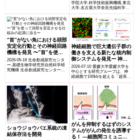
学院大学,科学技術振興機構,東北
より分子レベルで初めて解明し
大学,名古屋大学奈良先端科学技
まし...
術大学院大学(学長:横矢 直和) 先
端科学技術研究科 バイ...
“首”がない魚における頭部
安定化行動とその神経回路
神経細胞で巨大遺伝子群の
機構を発見 〜”首”を使っ
働きを支える新たな核内制
て頭部を安定させる仕組み
御システムを発見ー 神経
2026-05-18 生命創成探究センタ
の起源に迫る〜
ー,基礎生物学研究所自然科学研
疾患の原因解明へ新たな手
2026-07-10 愛媛大学愛媛大学を
究機構 生命創成探究センターと
がかりー
中心とする研究グループは、神
基礎生物学研究所の研究グルー
経細胞で100kbを超える「超長鎖
プは、“首”を持たない魚にも頭
遺伝子」の発現を支える新たな
部...
核内制御機構を発見した。
RNA...
がんを抑制するはずのシス
ショウジョウバエ系統の凍
テムががんの発生を誘導す
結保存法を開発
る！ ―細胞間コミュニケ