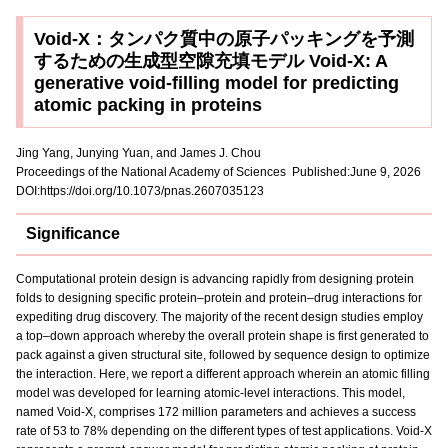
Void-X：タンパク質中の原子パッキングを予測
するための生成型空隙充填モデル Void-X: A
generative void-filling model for predicting
atomic packing in proteins
Jing Yang, Junying Yuan, and James J. Chou
Proceedings of the National Academy of Sciences Published:June 9, 2026
DOI:https://doi.org/10.1073/pnas.2607035123
Significance
Computational protein design is advancing rapidly from designing protein
folds to designing specific protein–protein and protein–drug interactions for
expediting drug discovery. The majority of the recent design studies employ
a top–down approach whereby the overall protein shape is first generated to
pack against a given structural site, followed by sequence design to optimize
the interaction. Here, we report a different approach wherein an atomic filling
model was developed for learning atomic-level interactions. This model,
named Void-X, comprises 172 million parameters and achieves a success
rate of 53 to 78% depending on the different types of test applications. Void-X