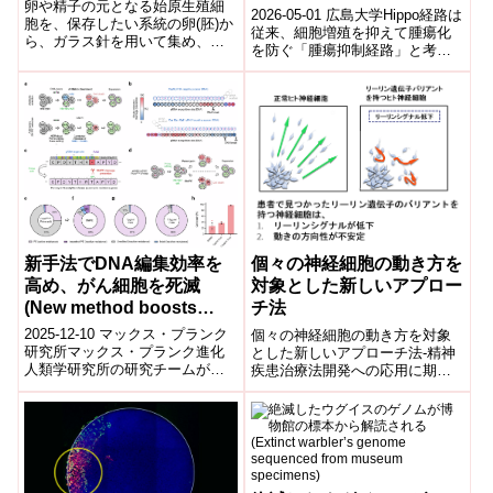
卵や精子の元となる始原生殖細
ーションの新たな仕組みを
2026-05-01 広島大学Hippo経路は
胞を、保存したい系統の卵(胚)か
解明し、がん治療戦略の提
従来、細胞増殖を抑えて腫瘍化
ら、ガラス針を用いて集め、液
を防ぐ「腫瘍抑制経路」と考え
案に貢献―
体窒素中で凍結保存する方法を
られてきた。しかし広島大学な
開発し、ショウジョウバエ系統
どの研究グループは、ショウジ
を凍結保存することに世界で初
ョ...
めて成功した。
新手法でDNA編集効率を
個々の神経細胞の動き方を
高め、がん細胞を死滅
対象とした新しいアプロー
(New method boosts
チ法
DNA editing efficiency
2025-12-10 マックス・プランク
個々の神経細胞の動き方を対象
and kills cancer cells in
研究所マックス・プランク進化
とした新しいアプローチ法-精神
人類学研究所の研究チームが、
疾患治療法開発への応用に期
the lab)
ゲノム編集技術の効率を最大7倍
待！2018-07-19 名古屋大学,慶應
に高める新しい方法を開発し
義塾大学,日本医療研究開発機構
た。この...
名古...