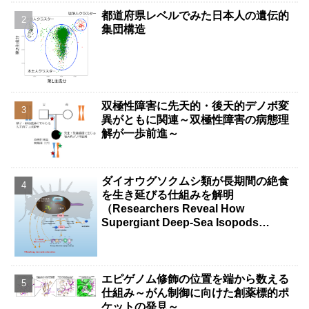
都道府県レベルでみた日本人の遺伝的
集団構造
双極性障害に先天的・後天的デノボ変
異がともに関連～双極性障害の病態理
解が一歩前進～
ダイオウグソクムシ類が長期間の絶食
を生き延びる仕組みを解明
（Researchers Reveal How
Supergiant Deep-Sea Isopods
Survive Years Without Food）
エピゲノム修飾の位置を端から数える
仕組み～がん制御に向けた創薬標的ポ
ケットの発見～