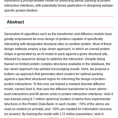
represents a prompt-answer model for predicting atomic packing at protein
interaction interfaces, with potentially broad application in designing epitope-
specific protein binders.
Abstract
Generative AI algorithms such as the transformer and diffusion models have
greatly empowered de novo design of proteins capable of specifically
interacting with designated structural sites on another protein. Most of these
design methods employ a top–down approach, in which an overall protein
shape is generated by an AI model to pack against a given structural site,
followed by sequence design to optimize the interaction. Despite being
trained on limited protein complex structures available in the database, the
top–down approach has yielded encouraging results. Here, we propose a
bottom–up approach that generates atom clusters for optimal packing
against a specified structured region for informing the design of protein–
protein interactions. To this end, we trained a masked discrete diffusion
model, named Void-X, that uses the diffusion transformer to learn atomic-
level interactions and fill atomic voids in protein interaction interfaces. Void-X
was trained using 8.7 million spherical clusters of atoms from experimental
structures in the Protein Data Bank. In each cluster, ~70% of the atoms are
used as context (or prompt), and ~30% are masked for information recovery
(or answer). By training the model with 172 million parameters, Void-X