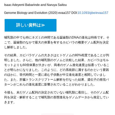
Isaac Adeyemi Babarinde and Naruya Saitou
Genome Biology and Evolution (2020) evaa157 DOI:
10.1093/gbe/evaa157
詳しい資料は≫
哺乳類の中でも特にネズミの仲間である齧歯類のDNAの進化は特殊です。そ
こで、齧歯類のなかで最大の体重を有するカピバラの概要ゲノム配列を決定
し解析しました。
その結果、カピバラゲノムの大きさはヒトゲノムの80%程度であることが判
明しました。さらに、他の哺乳類のゲノムと比較した結果、カピバラはモル
モットよりも60倍体重が大きいが、両者のゲノム進化速度は似通っているこ
とが明らかになりました。このように、どの系統群に属するのかという要因
のほかに、世代時間と一度に産む子供数が中立進化速度と相関していまし
た。また、肝臓トランスクリプトーム解析を行なった結果、遺伝子の発現パ
ターンがこれらの進化速度に影響されていることがわかりました。
今後も、未だゲノム配列の決定されていない哺乳類に着目し、そのゲノム配
列を決定・解析することで哺乳類の形態進化をゲノムデータから推定してい
きます。