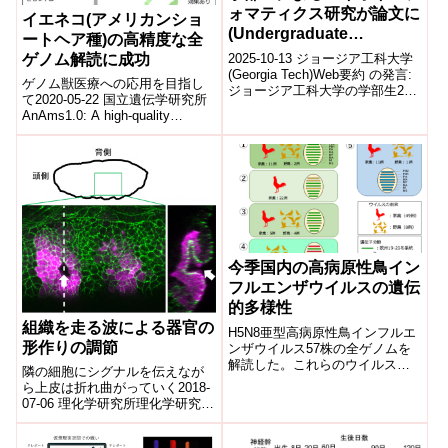
ォマティクス研究が論文に
イエネコ(アメリカンショ
(Undergraduate
ートヘア種)の高精度な全
Bioinformatics Class
2025-10-13 ジョージア工科大学
ゲノム解読に成功
Produces Published
(Georgia Tech)Web要約 の発言:
ゲノム獣医療への応用を目指し
ジョージア工科大学の学部生20
Research)
て2020-05-22 国立遺伝学研究所
名が、バイオインフォマティク
AnAms1.0: A high-quality
ス実習(BIO...
chromosome-scale asse...
今季国内の高病原性鳥イン
フルエンザウイルスの遺伝
的多様性
組織を走る波による器官の
H5N8亜型高病原性鳥インフルエ
形作りの調節
ンザウイルス57株の全ゲノムを
解読した。これらのウイルスが
隣の細胞にシグナルを伝えなが
保有する8本の遺伝子分節の組み
ら上皮は折れ曲がっていく2018-
合わせを解析し、5種類の遺伝子
07-06 理化学研究所理化学研究所
型のウイルスが国内に侵入して
(理研)生命機能科学研究センター
いることが明らかになり、家禽
形態形成シグナル研究チームの
での発生には4種類の遺伝子型の