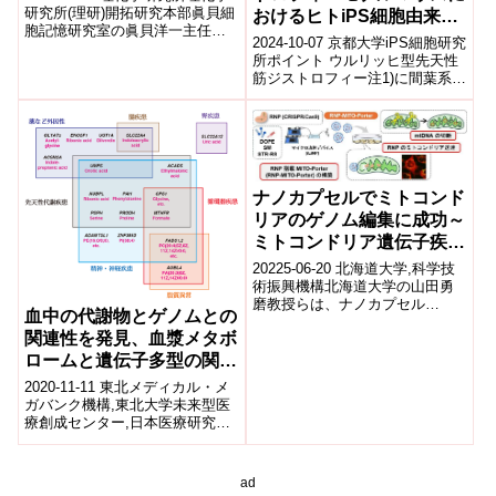
研究所(理研)開拓研究本部眞貝細
おけるヒトiPS細胞由来間
胞記憶研究室の眞貝洋一主任研
葉系間質細胞の特異な筋再
2024-10-07 京都大学iPS細胞研究
究員、福田渓基礎科学特別研究
生能力
所ポイント ウルリッヒ型先天性
員らの国際共同研究チーム※
筋ジストロフィー注1)に間葉系間
は、ウ...
質細胞(MSCs)注2)の移植が治療
効果を発揮すると期...
ナノカプセルでミトコンド
リアのゲノム編集に成功～
ミトコンドリア遺伝子疾患
治療に向けた新規技術の開
20225-06-20 北海道大学,科学技
発～
術振興機構北海道大学の山田勇
磨教授らは、ナノカプセル
血中の代謝物とゲノムとの
「MITO-Porter」を用いて、
関連性を発見、血漿メタボ
CRISPR/Cas9を哺乳類...
ロームと遺伝子多型の関連
解析が未来型医療実現のカ
2020-11-11 東北メディカル・メ
ギに
ガバンク機構,東北大学未来型医
療創成センター,日本医療研究開
発機構発表のポイント 血漿メタ
ボローム*1(代謝物)情報と遺...
ad