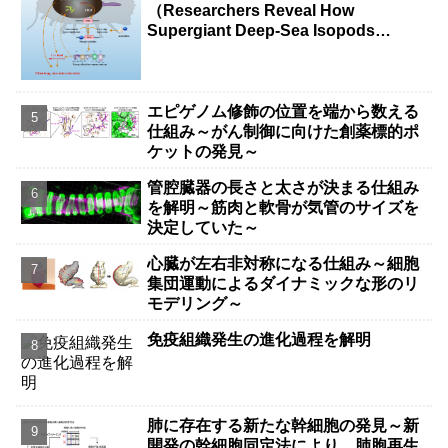
（Researchers Reveal How
Supergiant Deep-Sea Isopods
Survive Years Without Food）
エピゲノム修飾の位置を端から数える
仕組み～がん制御に向けた創薬標的ポ
ケットの発見～
管腔臓器の長さと太さが決まる仕組み
を解明～筋肉と軟骨が気管のサイズを
決定していた～
心臓が左右非対称になる仕組み～細胞
集団運動によるダイナミックな形のリ
モデリング～
免疫組織発生の進化過程を解明
肺に存在する新たな幹細胞の発見～新
開発の幹細胞同定法により、肺胞再生