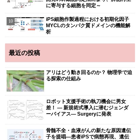
に寄与する細胞を同定～
iPS細胞作製過程における初期化因子
MYCLのタンパク質ドメインの機能解
析
最近の投稿
アリはどう動き回るのか？ 物理学で迫
る探索の仕組み
ロボット支援手術の執刀機会に男女
差！ — 新規術式導入に潜むジェンダ
ーバイアス— Surgeryに発表
骨髄不全・血液がんの新たな原因遺伝
子を提唱―患者iPSで病態再現、遺伝