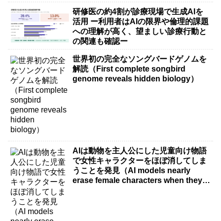
研修医の約4割が診療現場で生成AIを
活用 ー利用者はAIの限界や倫理的課題
への理解が高く、望ましい診療行動と
の関連も確認ー
世界初の完全なソングバードゲノムを
解読（First complete songbird
genome reveals hidden biology）
AIは動物を主人公にした児童向け物語
で女性キャラクターをほぼ消してしま
うことを発見（AI models nearly
erase female characters when they
write kids stories about animals）