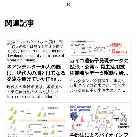
ad
関連記事
カイコ遺伝子発現データの
拡張・公開～ 昆虫活用技
ネアンデルタール人の脳
術開発やデータ駆動型研究
は、現代人の脳とは異なる
促進に期待～
発達を遂げていた(The
シルクタンパク質産生に重要な
brains of Neanderthals
時期のカイコ幼虫においてどの
現代人の脳幹細胞は、娘細胞へ
ような遺伝子が生体内のどこで
developed differently
の染色体分配のミスが少ない
どの程度働いているか(網羅的遺
Brain stem cells of modern
from those of modern
伝子発現)がわかるデータを作
humans make fewer mistakes...
humans)
成・公開した。
学部生によるバイオインフ