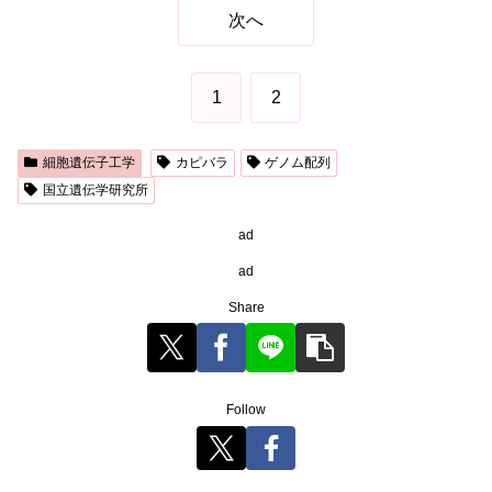
次へ
1
2
細胞遺伝子工学
カピバラ
ゲノム配列
国立遺伝学研究所
ad
ad
Share
Follow