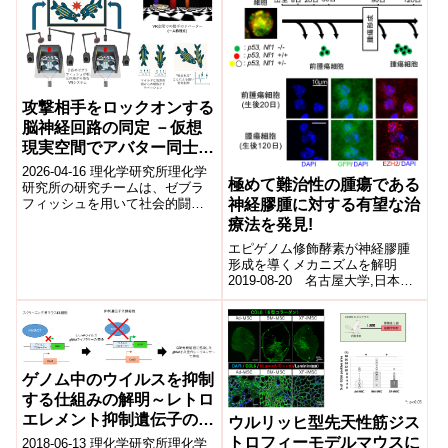
小...
ウイルスが関与していることが
わかった。
攻撃相手をロックオンする
脳神経回路の同定 －仮想
現実空間でアバター同士が
闘争するシステムの構築－
2026-04-16 理化学研究所理化学
極めて難治性の腫瘍である
研究所の研究チームは、ゼブラ
神経膠腫に対する有望な治
フィッシュを用いて社会的闘争
行動を制御する脳神経回路を解
療法を発見!
明した。独自に開発した仮想現
エピゲノム修飾酵素が神経膠腫
実（VR...
形成を導くメカニズムを解明
2019-08-20 名古屋大学,日本医
療研究開発機構名古屋大学大学
院医学系研究科(研究科長・門松
健治)・...
ゲノム中のウイルスを抑制
する仕組みの解明～レトロ
エレメント抑制遺伝子の網
ウルリッヒ型先天性筋ジス
羅的同定～
トロフィーモデルマウスに
2018-06-13 理化学研究所理化学