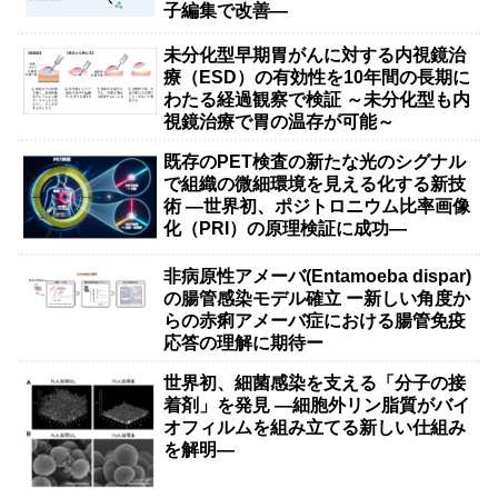
子編集で改善―
未分化型早期胃がんに対する内視鏡治
療（ESD）の有効性を10年間の長期に
わたる経過観察で検証 ～未分化型も内
視鏡治療で胃の温存が可能～
既存のPET検査の新たな光のシグナル
で組織の微細環境を見える化する新技
術 ―世界初、ポジトロニウム比率画像
化（PRI）の原理検証に成功―
非病原性アメーバ(Entamoeba dispar)
の腸管感染モデル確立 ー新しい角度か
らの赤痢アメーバ症における腸管免疫
応答の理解に期待ー
世界初、細菌感染を支える「分子の接
着剤」を発見 ―細胞外リン脂質がバイ
オフィルムを組み立てる新しい仕組み
を解明―