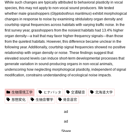
While such changes are typically attributed to behavioral plasticity in vocal
species, this may not apply to non-vocal sound producers. We tested
whether male grasshoppers (
Glyptobothrus maritimus
) exhibit morphological
changes in response to noise by examining stridulatory organ density and
courtship signal frequencies across habitats with varying traffic noise. In the
first survey year, grasshoppers from the noisiest habitats had 13.4% higher
organ density—a trait that may favor higher-frequency signals—than those
from the quietest habitats. However, this difference became unclear in the
following year. Additionally, courtship signal frequencies showed no positive
relationship with organ density or noise. These findings suggest that
elevated sound levels can induce short-term developmental processes that
generate variation in sound-producing organs in non-vocal animals,
underscoring how neglecting morphological plasticity, independent of signal
modification, constrains understanding of ecological noise impacts.
生物環境工学
ヒナバッタ
交通騒音
北海道大学
形態変化
生物音響学
発音器官
ad
ad
Share