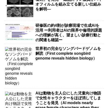
オフィルムを組み立てる新しい仕組み
を解明―
研修医の約4割が診療現場で生成AIを
活用 ー利用者はAIの限界や倫理的課題
への理解が高く、望ましい診療行動と
の関連も確認ー
世界初の完全なソングバードゲノムを
解読（First complete songbird
genome reveals hidden biology）
AIは動物を主人公にした児童向け物語
で女性キャラクターをほぼ消してしま
うことを発見（AI models nearly
erase female characters when they