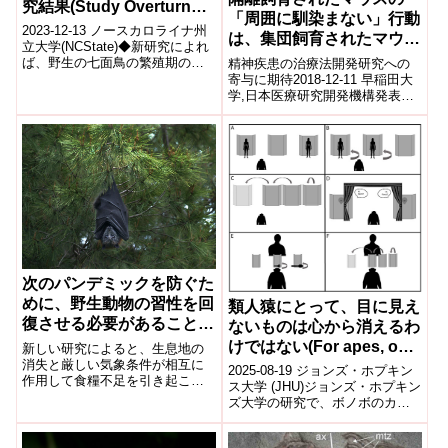
究結果(Study Overturns
「周囲に馴染まない」行動
Conventional Wisdom
2023-12-13 ノースカロライナ州
は、集団飼育されたマウス
About Wild Turkey
立大学(NCState)◆新研究によれ
との同居で改善する
ば、野生の七面鳥の繁殖期の降
精神疾患の治療法開発研究への
Nesting Survival)
水量は繁殖成功とは関連してお
寄与に期待2018-12-11 早稲田大
らず、従来の認識に反してい...
学,日本医療研究開発機構発表の
ポイント マウスを用いた動物実
験により脳の探求が進んでいる
が、...
次のパンデミックを防ぐた
めに、野生動物の習性を回
類人猿にとって、目に見え
復させる必要があることを
ないものは心から消えるわ
示唆する研究結果(To
けではない(For apes, out
新しい研究によると、生息地の
prevent next pandemic
消失と厳しい気象条件が相互に
of sight isn’t out of mind)
2025-08-19 ジョンズ・ホプキン
作用して食糧不足を引き起こ
research suggests we
ス大学 (JHU)ジョンズ・ホプキン
し、空腹のコウモリを人間の集
need to restore wildlife
ズ大学の研究で、ボノボのカン
団に近づけ、そこで中間宿主に
ジ(Kanzi)が「見えないものを心
habit)
感染させ、人間に感染さ...
に留める」社会的認知...