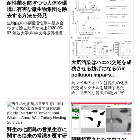
耐性菌を防ぎつつ人体や環
境に有害な微生物集団を除
去する方法を発見
生物由来の界面活性剤を組み合
わせて除去効率が向上2020-06-
03 筑波大学,科学技術振興機構ポ
イント 酵母由来の界面活性剤で
あるソホロ脂質が、細菌を死滅
させ...
大気汚染はハエの交尾を成
功させる妨げになる(Air
pollution impairs
successful mating of
高レベルのオゾンは昆虫の化学
flies)
的交尾シグナルを破壊するた
め、世界的な昆虫の減少に寄与
している可能性があるHigh
levels of ozone destroy ...
野生の七面鳥の営巣生存に
関する従来の常識を覆す研
隔離飼育されたマウスの