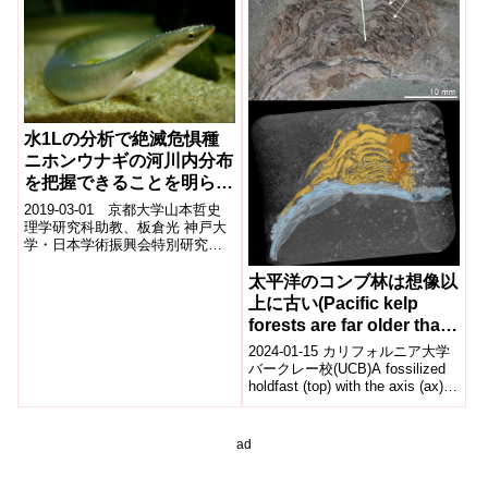
水1Lの分析で絶滅危惧種
ニホンウナギの河川内分布
を把握できることを明らか
にしました
2019-03-01 京都大学山本哲史
理学研究科助教、板倉光 神戸大
学・日本学術振興会特別研究
員、脇谷量子郎 中央大学機構助
教、海部健三 同准教授、佐藤拓
太平洋のコンブ林は想像以
哉 ...
上に古い(Pacific kelp
forests are far older than
we thought)
2024-01-15 カリフォルニア大学
バークレー校(UCB)A fossilized
holdfast (top) with the axis (ax)
wh...
ad