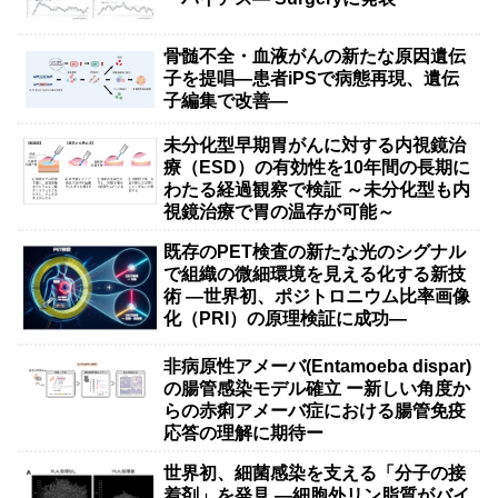
骨髄不全・血液がんの新たな原因遺伝
子を提唱―患者iPSで病態再現、遺伝
子編集で改善―
未分化型早期胃がんに対する内視鏡治
療（ESD）の有効性を10年間の長期に
わたる経過観察で検証 ～未分化型も内
視鏡治療で胃の温存が可能～
既存のPET検査の新たな光のシグナル
で組織の微細環境を見える化する新技
術 ―世界初、ポジトロニウム比率画像
化（PRI）の原理検証に成功―
非病原性アメーバ(Entamoeba dispar)
の腸管感染モデル確立 ー新しい角度か
らの赤痢アメーバ症における腸管免疫
応答の理解に期待ー
世界初、細菌感染を支える「分子の接
着剤」を発見 ―細胞外リン脂質がバイ