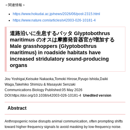
＜関連情報＞
https://www.hokudai.ac.jp/news/2026/06/post-2315.html
https://www.nature.com/articles/s42003-026-10181-4
道路沿いに生息するバッタ Glyptobothrus
maritimus のオスは摩擦発音器官が増加する
Male grasshoppers (Glyptobothrus
maritimus) in roadside habitats have
increased stridulatory sound-producing
organs
Jou Yoshigai,Keisuke Nakaoka,Tomoki Hirose,Ryugo Ishida,Daiki
Waga,Takehiko Shimizu & Masayuki Senzaki
Communications Biology Published:05 May 2026
DOI:https://doi.org/10.1038/s42003-026-10181-4
Unedited version
Abstract
Anthropogenic noise disrupts animal communication, often prompting shifts
toward higher-frequency signals to avoid masking by low-frequency noise.