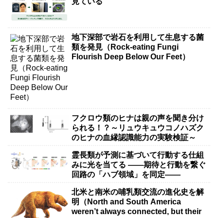
見ている
地下深部で岩石を利用して生息する菌
類を発見（Rock-eating Fungi
Flourish Deep Below Our Feet）
フクロウ類のヒナは親の声を聞き分け
られる！？～リュウキュウコノハズク
のヒナの血縁認識能力の実験検証～
霊長類が予測に基づいて行動する仕組
みに光を当てる ――期待と行動を繋ぐ
回路の「ハブ領域」を同定――
北米と南米の哺乳類交流の進化史を解
明（North and South America
weren’t always connected, but their