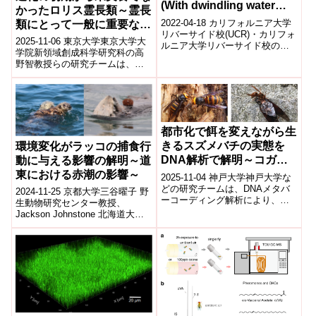
(With dwindling water
かったロリス霊長類～霊長
supplies, the timing of
2022-04-18 カリフォルニア大学
類にとって一般に重要な甘
rainfall matters)
リバーサイド校(UCR)・カリフォ
味感覚も食性次第では弱く
2025-11-06 東京大学東京大学大
ルニア大学リバーサイド校の新
なる～
学院新領域創成科学研究科の高
しい研究によると、植物にどれ
野智教授らの研究チームは、ス
だけ余分に水を与えるかではな
ローロリスなど夜行性霊長類の
く...
味覚遺伝子と行動を解析し、彼
らが進化...
都市化で餌を変えながら生
きるスズメバチの実態を
環境変化がラッコの捕食行
DNA解析で解明～コガタ
動に与える影響の解明～道
スズメバチは餌を転換、キ
東における赤潮の影響～
2025-11-04 神戸大学神戸大学な
イロスズメバチは選択性を
どの研究チームは、DNAメタバ
2024-11-25 京都大学三谷曜子 野
ーコーディング解析により、都
保持～
生動物研究センター教授、
市化がスズメバチの食性に与え
Jackson Johnstone 北海道大学
る影響を解明した。都市部のス
博士課程学生、鈴木一平 同特任
ズメバ...
助教、Randal...