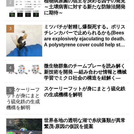
植物病原菌の宿主を決める因子の発見
～土壌病害に対する新たな防除法開発
に期待～
ミツバチが射精し爆裂死する。ポリス
チレンカバーで止められるかも(Bees
are explosively ejaculating to death.
A polystyrene cover could help stop
it.)
微生物群集のチームプレーを読み解く
新技術を開発 ―組み合わせ情報と機械
学習でミクロ社会の構造を紐解く―
スケーリーフットが身にまとう硫化鉄
の生成機構を解明
世界各地の透明な湖で糸状藻類が異常
繁茂-原因の仮説を提案