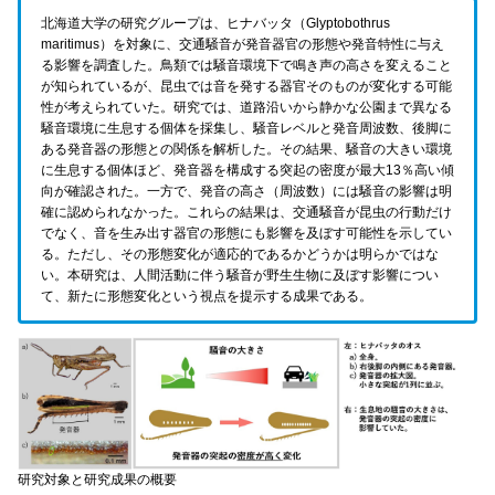
北海道大学の研究グループは、ヒナバッタ（Glyptobothrus
maritimus）を対象に、交通騒音が発音器官の形態や発音特性に与え
る影響を調査した。鳥類では騒音環境下で鳴き声の高さを変えること
が知られているが、昆虫では音を発する器官そのものが変化する可能
性が考えられていた。研究では、道路沿いから静かな公園まで異なる
騒音環境に生息する個体を採集し、騒音レベルと発音周波数、後脚に
ある発音器の形態との関係を解析した。その結果、騒音の大きい環境
に生息する個体ほど、発音器を構成する突起の密度が最大13％高い傾
向が確認された。一方で、発音の高さ（周波数）には騒音の影響は明
確に認められなかった。これらの結果は、交通騒音が昆虫の行動だけ
でなく、音を生み出す器官の形態にも影響を及ぼす可能性を示してい
る。ただし、その形態変化が適応的であるかどうかは明らかではな
い。本研究は、人間活動に伴う騒音が野生生物に及ぼす影響につい
て、新たに形態変化という視点を提示する成果である。
研究対象と研究成果の概要