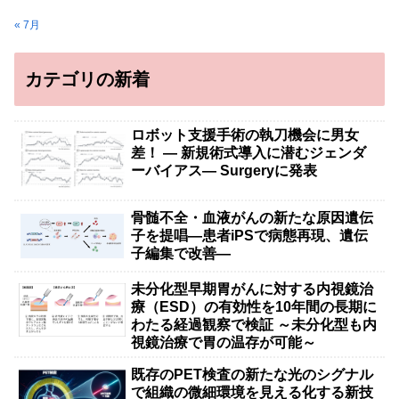
« 7月
カテゴリの新着
ロボット支援手術の執刀機会に男女
差！ — 新規術式導入に潜むジェンダ
ーバイアス— Surgeryに発表
骨髄不全・血液がんの新たな原因遺伝
子を提唱―患者iPSで病態再現、遺伝
子編集で改善―
未分化型早期胃がんに対する内視鏡治
療（ESD）の有効性を10年間の長期に
わたる経過観察で検証 ～未分化型も内
視鏡治療で胃の温存が可能～
既存のPET検査の新たな光のシグナル
で組織の微細環境を見える化する新技