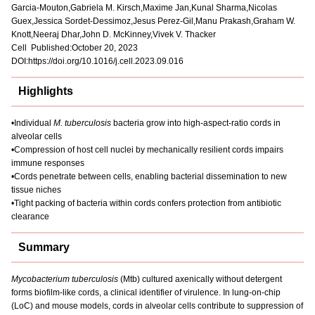
Garcia-Mouton,Gabriela M. Kirsch,Maxime Jan,Kunal Sharma,Nicolas
Guex,Jessica Sordet-Dessimoz,Jesus Perez-Gil,Manu Prakash,Graham W.
Knott,Neeraj Dhar,John D. McKinney,Vivek V. Thacker
Cell Published:October 20, 2023
DOI:https://doi.org/10.1016/j.cell.2023.09.016
Highlights
•Individual
M. tuberculosis
bacteria grow into high-aspect-ratio cords in
alveolar cells
•Compression of host cell nuclei by mechanically resilient cords impairs
immune responses
•Cords penetrate between cells, enabling bacterial dissemination to new
tissue niches
•Tight packing of bacteria within cords confers protection from antibiotic
clearance
Summary
Mycobacterium tuberculosis
(Mtb) cultured axenically without detergent
forms biofilm-like cords, a clinical identifier of virulence. In lung-on-chip
(LoC) and mouse models, cords in alveolar cells contribute to suppression of