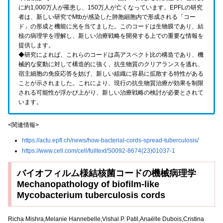
に約1,000万人が罹患し、150万人が亡くなっています。EPFLの研究
者は、新しい研究でMtbが感染した肺胞細胞内で形成される「コー
ド」の形成と機能に光を当てました。このコードは生物膜であり、結
核の病理学を理解し、新しい治療戦略を開発する上での重要な情報を
提供します。
◆研究によれば、これらのコードは高アスペクト比の構造であり、機
械的な変動に対して構造的に強く、抗生物質のクリアランスを逃れ、
宿主細胞の免疫応答を妨げ、新しい組織に容易に拡散する特性がある
ことが示されました。これにより、現行の抗生物質治療が効果を制限
される可能性が浮かび上がり、新しい治療戦略の検討が必要とされて
います。
<関連情報>
https://actu.epfl.ch/news/how-bacterial-cords-spread-tuberculosis/
https://www.cell.com/cell/fulltext/S0092-8674(23)01037-1
バイオフィルム様結核菌コードの機械病理学
Mechanopathology of biofilm-like
Mycobacterium tuberculosis cords
Richa Mishra,Melanie Hannebelle,Vishal P. Patil,Anaëlle Dubois,Cristina