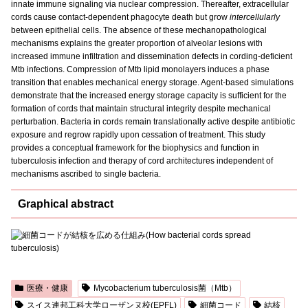
innate immune signaling via nuclear compression. Thereafter, extracellular
cords cause contact-dependent phagocyte death but grow
intercellularly
between epithelial cells. The absence of these mechanopathological
mechanisms explains the greater proportion of alveolar lesions with
increased immune infiltration and dissemination defects in cording-deficient
Mtb infections. Compression of Mtb lipid monolayers induces a phase
transition that enables mechanical energy storage. Agent-based simulations
demonstrate that the increased energy storage capacity is sufficient for the
formation of cords that maintain structural integrity despite mechanical
perturbation. Bacteria in cords remain translationally active despite antibiotic
exposure and regrow rapidly upon cessation of treatment. This study
provides a conceptual framework for the biophysics and function in
tuberculosis infection and therapy of cord architectures independent of
mechanisms ascribed to single bacteria.
Graphical abstract
医療・健康
Mycobacterium tuberculosis菌（Mtb）
スイス連邦工科大学ローザンヌ校(EPFL)
細菌コード
結核