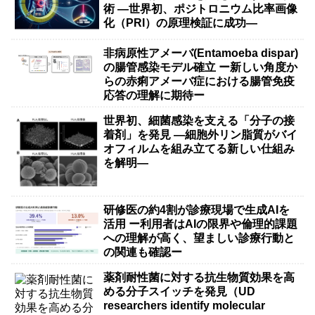
術 ―世界初、ポジトロニウム比率画像
化（PRI）の原理検証に成功―
非病原性アメーバ(Entamoeba dispar)
の腸管感染モデル確立 ー新しい角度か
らの赤痢アメーバ症における腸管免疫
応答の理解に期待ー
世界初、細菌感染を支える「分子の接
着剤」を発見 ―細胞外リン脂質がバイ
オフィルムを組み立てる新しい仕組み
を解明―
研修医の約4割が診療現場で生成AIを
活用 ー利用者はAIの限界や倫理的課題
への理解が高く、望ましい診療行動と
の関連も確認ー
薬剤耐性菌に対する抗生物質効果を高
める分子スイッチを発見（UD
researchers identify molecular