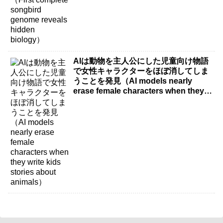
AIは動物を主人公にした児童向け物語
で女性キャラクターをほぼ消してしま
うことを発見（AI models nearly
erase female characters when they
write kids stories about animals）