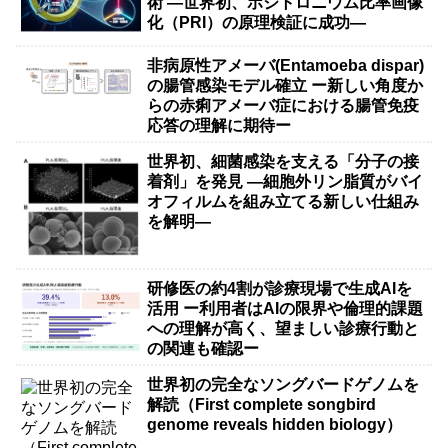
術 ―世界初、ポジトロニウム比率画像
化（PRI）の原理検証に成功―
非病原性アメーバ(Entamoeba dispar)
の腸管感染モデル確立 ー新しい角度か
らの赤痢アメーバ症における腸管免疫
応答の理解に期待ー
世界初、細菌感染を支える「分子の接
着剤」を発見 ―細胞外リン脂質がバイ
オフィルムを組み立てる新しい仕組み
を解明―
研修医の約4割が診療現場で生成AIを
活用 ー利用者はAIの限界や倫理的課題
への理解が高く、望ましい診療行動と
の関連も確認ー
世界初の完全なソングバードゲノムを
解読（First complete songbird
genome reveals hidden biology）