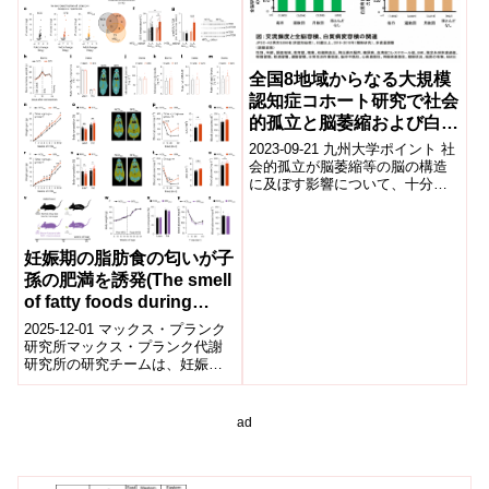
全国8地域からなる⼤規模
認知症コホート研究で社会
的孤⽴と脳萎縮および⽩質
病変との関連を報告
2023-09-21 九州⼤学ポイント 社
会的孤⽴が脳萎縮等の脳の構造
に及ぼす影響について、⼗分に
解明されていなかった。 ⼤規模
認知症コホート研究:JPSC-A...
妊娠期の脂肪食の匂いが子
孫の肥満を誘発(The smell
of fatty foods during
pregnancy promotes
2025-12-01 マックス・プランク
obesity in offspring)
研究所マックス・プランク代謝
研究所の研究チームは、妊娠中
に母親が脂肪分の高い食品の
「匂い」にさらされるだけで、
子の将来的...
ad