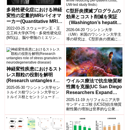
多発性硬化症における神経
C型肝炎撲滅プログラムの
変性の定量的MRIバイオマ
効果とコスト削減を実証
ーカー(Quantitative MRI
（Washington’s hepatitis
Biomarkers of
C elimination initiative
2022-03-25 スウェーデン王・王
2026-04-20 ワシントン大学
Neurodegeneration in
立工科大学(KTH)・多発性硬化症
expanded access to
（UW）米国のワシントン大学主
(MS)は、脳や脊髄のミエリンを
Multiple Sclerosis)
導の研究は、C型肝炎の撲滅に向
testing and treatment
標的とする慢性の神経炎症性・
けた取り組みが、検査・治療へ
while reducing per-
神経変性疾患である。大脳半...
のアクセス拡大と患者一人当た
patient costs, UW-led
りのコス...
study finds）
神経変性疾患におけるスト
レス顆粒の役割を解明
(Research untangles role
ウイルス療法で抗生物質耐
of stress granules in
性菌を克服(UC San Diego
2025-05-30 ワシントン大学セン
neurodegenerative
トルイス校ワシントン大学セン
Researchers Expand
トルイス校とセントジュード小
disease)
Virus-Based Treatment
2025-11-19 カリフォルニア大学
児研究病院の共同研究により、
Options for Antibiotic-
サンディエゴ校 (UCSD)抗生物質
ストレス顆粒(ストレスグラニュ
耐性菌の増加は世界的な公衆衛
Resistant Infections)
ール)...
生課題であり、多剤耐性菌に対
する従来の抗生物質の有効性
が...