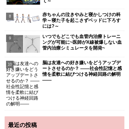
て～
赤ちゃんの泣きやみと寝かしつけの科
学～寝た子を起こさずベッドに下ろす
には?～
いつでもどこでも血管内治療トレーニ
ングが可能に~医師がX線被爆しない血
管内治療シミュレータを開発~
脳は友達への好き嫌いをどうアップデ
ートさせるのか？ ――社会性記憶と感
情を柔軟に結びつける神経回路の解明
――
最近の投稿