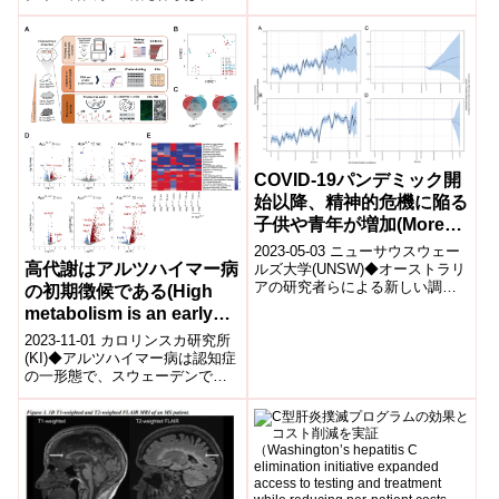
療AIの精度と公平性を改善する
新ツール「AEquity」を...
COVID-19パンデミック開
始以降、精神的危機に陥る
子供や青年が増加(More
children and adolescents
2023-05-03 ニューサウスウェー
in mental health crisis
高代謝はアルツハイマー病
ルズ大学(UNSW)◆オーストラリ
アの研究者らによる新しい調査
since beginning of
の初期徴候である(High
によると、COVID-19パンデミッ
COVID-19 pandemic:
metabolism is an early
クの影響で、オーストラ...
study)
sign of Alzheimer’s
2023-11-01 カロリンスカ研究所
disease)
(KI)◆アルツハイマー病は認知症
の一形態で、スウェーデンでは
毎年約2万人に発症する。研究者
たちは、アルツハイマー病の
早...