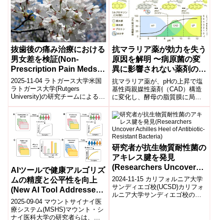
抜歯後の痛み治療における
抗マラリア薬が効力を失う
男女差を検証(Non-
原因を解明 〜病原菌の変
Prescription Pain Meds
異に影響されない薬剤の開
Work Equally Well for
発に期待〜
2025-11-04 ラトガース大学米国
抗マラリア薬が、pHの上昇で塩
Men and Women After
ラトガース大学(Rutgers
基性両親媒性薬剤（CAD）構造
University)の研究チームによる追
に変化し、酵母の脂質膜に局在
Tooth Extraction)
跡解析で、処方不要の痛み止め
して単糖輸送体機能を阻害し、
(市販の鎮痛薬)が...
抗菌作用を示す機構を初めて明
らかにした。この機構に基づけ
ば、わずかなpHの低下でCAD構
造の割合が減少すると抗マラリ
ア薬は効力を失い、見かけ上耐
研究者が抗生物質耐性菌の
性になると考えられる。
アキレス腱を発見
(Researchers Uncover
AIツールで健康アルゴリズ
Achilles Heel of
2024-11-15 カリフォルニア大学
ムの精度と公平性を向上
Antibiotic-Resistant
サンディエゴ校(UCSD)カリフォ
(New AI Tool Addresses
ルニア大学サンディエゴ校の研
Bacteria)
Accuracy and Fairness
2025-09-04 マウントサイナイ医
究者たちは、抗生物質耐性菌が
in Data to Improve Health
療システム(MSHS)マウント・シ
生存に必要なマグネシウムイオ
ナイ医科大学の研究者らは、医
ン...
Algorithm)