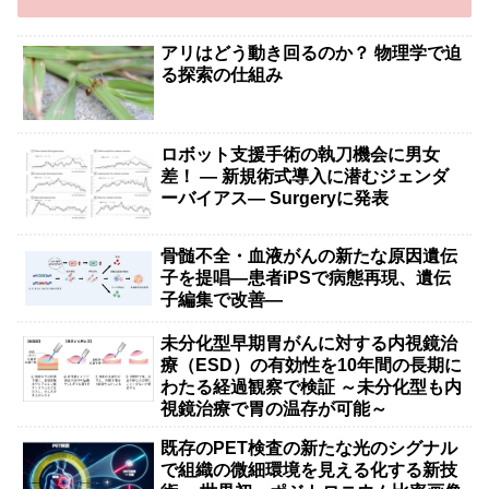
アリはどう動き回るのか？ 物理学で迫
る探索の仕組み
ロボット支援手術の執刀機会に男女
差！ — 新規術式導入に潜むジェンダ
ーバイアス— Surgeryに発表
骨髄不全・血液がんの新たな原因遺伝
子を提唱―患者iPSで病態再現、遺伝
子編集で改善―
未分化型早期胃がんに対する内視鏡治
療（ESD）の有効性を10年間の長期に
わたる経過観察で検証 ～未分化型も内
視鏡治療で胃の温存が可能～
既存のPET検査の新たな光のシグナル
で組織の微細環境を見える化する新技