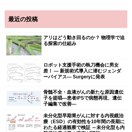
最近の投稿
アリはどう動き回るのか？ 物理学で迫
る探索の仕組み
ロボット支援手術の執刀機会に男女
差！ — 新規術式導入に潜むジェンダ
ーバイアス— Surgeryに発表
骨髄不全・血液がんの新たな原因遺伝
子を提唱―患者iPSで病態再現、遺伝
子編集で改善―
未分化型早期胃がんに対する内視鏡治
療（ESD）の有効性を10年間の長期に
わたる経過観察で検証 ～未分化型も内