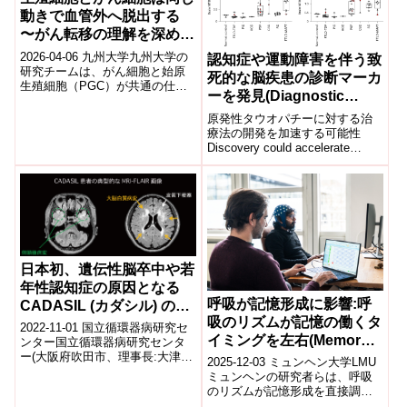
動きで血管外へ脱出する
〜がん転移の理解を深め、
転移を抑える新たな治療戦
2026-04-06 九州大学九州大学の
認知症や運動障害を伴う致
略に期待〜
研究チームは、がん細胞と始原
死的な脳疾患の診断マーカ
生殖細胞（PGC）が共通の仕組
ーを発見(Diagnostic
みで血管外へ脱出することを発
marker found for deadly
見した。両者は「ブレブ」と呼
原発性タウオパチーに対する治
ばれる...
brain disease marked by
療法の開発を加速する可能性
Discovery could accelerate
dementia, movement
progress toward therapies ...
problems)
日本初、遺伝性脳卒中や若
年性認知症の原因となる
呼吸が記憶形成に影響:呼
CADASIL (カダシル) の専
吸のリズムが記憶の働くタ
門外来を開設
2022-11-01 国立循環器病研究セ
イミングを左右(Memory
ンター国立循環器病研究センタ
ー(大阪府吹田市、理事長:大津欣
research: How
2025-12-03 ミュンヘン大学LMU
也、略称:国循)の脳神経内科部
respiration shapes
ミュンヘンの研究者らは、呼吸
(部長:猪原匡史)では、20...
のリズムが記憶形成を直接調節
remembering)
するという新たな神経メカニズ