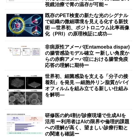
視鏡治療で胃の温存が可能～
既存のPET検査の新たな光のシグナル
で組織の微細環境を見える化する新技
術 ―世界初、ポジトロニウム比率画像
化（PRI）の原理検証に成功―
非病原性アメーバ(Entamoeba dispar)
の腸管感染モデル確立 ー新しい角度か
らの赤痢アメーバ症における腸管免疫
応答の理解に期待ー
世界初、細菌感染を支える「分子の接
着剤」を発見 ―細胞外リン脂質がバイ
オフィルムを組み立てる新しい仕組み
を解明―
研修医の約4割が診療現場で生成AIを
活用 ー利用者はAIの限界や倫理的課題
への理解が高く、望ましい診療行動と
の関連も確認ー