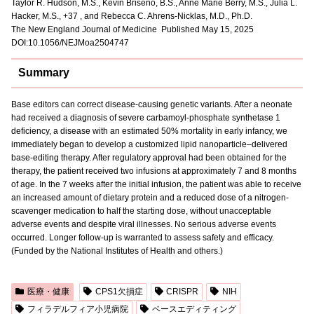
Taylor R. Hudson, M.S., Kevin Briseno, B.S., Anne Marie Berry, M.S., Julia L.
Hacker, M.S., +37 , and Rebecca C. Ahrens-Nicklas, M.D., Ph.D.
The New England Journal of Medicine Published May 15, 2025
DOI:10.1056/NEJMoa2504747
Summary
Base editors can correct disease-causing genetic variants. After a neonate
had received a diagnosis of severe carbamoyl-phosphate synthetase 1
deficiency, a disease with an estimated 50% mortality in early infancy, we
immediately began to develop a customized lipid nanoparticle–delivered
base-editing therapy. After regulatory approval had been obtained for the
therapy, the patient received two infusions at approximately 7 and 8 months
of age. In the 7 weeks after the initial infusion, the patient was able to receive
an increased amount of dietary protein and a reduced dose of a nitrogen-
scavenger medication to half the starting dose, without unacceptable
adverse events and despite viral illnesses. No serious adverse events
occurred. Longer follow-up is warranted to assess safety and efficacy.
(Funded by the National Institutes of Health and others.)
医療・健康
CPS1欠損症
CRISPR
NIH
フィラデルフィア小児病院
ベースエディティング