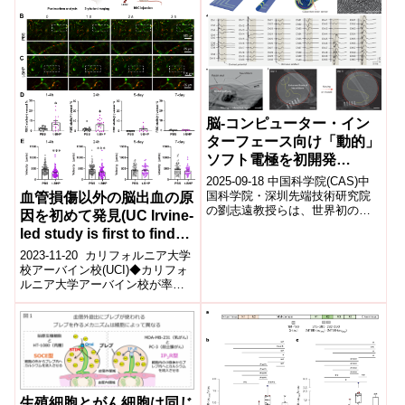
脳-コンピューター・イン
ターフェース向け「動的」
ソフト電極を初開発
(Researchers Develop
2025-09-18 中国科学院(CAS)中
First “Dynamic” Soft
国科学院・深圳先端技術研究院
血管損傷以外の脳出血の原
の劉志遠教授らは、世界初の
Electrode for Brain-
因を初めて発見(UC Irvine-
「動的ソフト電極」NeuroWorm
Computer Interfaces)
led study is first to find
を開発した。従来の脳・神経...
brain hemorrhage cause
2023-11-20 カリフォルニア大学
other than injured blood
校アーバイン校(UCI)◆カリフォ
ルニア大学アーバイン校が率い
vessels)
る画期的な研究により、脳出血
の新たな原因が明らかになり
ま...
生殖細胞とがん細胞は同じ