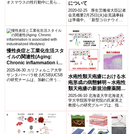
オスマウスの性行動中に見られ
について
る各行動(匂い嗅ぎ、マウント、
2020-02-25 厚生労働省大臣記者
イントロミッション、射精)の遷
会見概要2月25日(火)会見議事録
移...
は準備中。「新型コロナウイル
ス感染症対策の基本方針」が示
されました。詳細はこちらを...
慢性炎症と工業化生活スタ
イルの関連性(Aging:
Chronic inflammation is
associated with
2025-06-30 カリフォルニア大学
industrialized lifestyles)
サンタバーバラ校 (UCSB)UCSB
水疱性類天疱瘡における水
の研究チームは、加齢に伴う慢
疱形成の病態解明～水疱性
性炎症(炎症老化)が普遍的現象で
類天疱瘡の新規治療薬開発
はなく、主に工業化社会...
へ～
2025-06-10 北海道大学北海道大
学大学院医学研究院の氏家英之
教授らの研究グループは、指定
難病「水疱性類天疱瘡」の病態
に関する新知見を発表しまし
た。この疾...