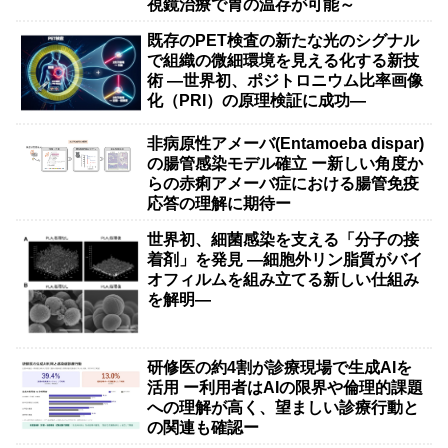
視鏡治療で胃の温存が可能～
既存のPET検査の新たな光のシグナル
で組織の微細環境を見える化する新技
術 ―世界初、ポジトロニウム比率画像
化（PRI）の原理検証に成功―
非病原性アメーバ(Entamoeba dispar)
の腸管感染モデル確立 ー新しい角度か
らの赤痢アメーバ症における腸管免疫
応答の理解に期待ー
世界初、細菌感染を支える「分子の接
着剤」を発見 ―細胞外リン脂質がバイ
オフィルムを組み立てる新しい仕組み
を解明―
研修医の約4割が診療現場で生成AIを
活用 ー利用者はAIの限界や倫理的課題
への理解が高く、望ましい診療行動と
の関連も確認ー