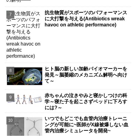
抗生物質がスポーツのパフォーマンス
に大打撃を与える(Antibiotics wreak
havoc on athletic performance)
ヒト脳の新しい加齢バイオマーカーを
発見～脳萎縮のメカニズム解明へ向け
て～
赤ちゃんの泣きやみと寝かしつけの科
学～寝た子を起こさずベッドに下ろす
には?～
いつでもどこでも血管内治療トレーニ
ングが可能に~医師がX線被爆しない血
管内治療シミュレータを開発~