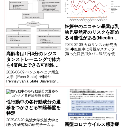
妊娠中のニコチン暴露は乳
幼児突然死のリスクを高め
る可能性がある(Nicotine
exposure during
2023-02-09 カロリンスカ研究所
pregnancy may increase
(KI)◆妊娠中に母親がスナッフ
高齢者は1日4分のレジス
(湿った口腔用タバコ製品)を使用
risk of sudden infant
していた乳児は、乳児突然死の
タンストレーニングで体力
death)
リスクが3倍になることが、K...
を4倍向上できる可能性
(Four Minutes of Daily
2026-06-09 ペンシルベニア州立
Resistance Training Can
大学（Penn State）米国の
Pennsylvania State University の
Quadruple Fitness in
研究チームは、高齢者に...
Older Adults)
性行動中の各行動成分の遷
移をつかさどる神経基盤を
特定
2025-03-20 筑波大学​筑波大学と
新型コロナウイルス感染症
理化学研究所の研究チームは、