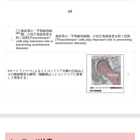
ムを明らかにした。マウスを用
いた実...
ad
免疫系の「平和維持細胞」が自己免疫疾患を防ぐ役割
(“Peacekeeper” cells play important role in preventing
autoimmune disease)
3オートファジーによるミトコンドリア分解の仕組みと
その微細構造を解明～隔離膜はミトコンドリアに密着
して伸長する～