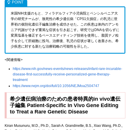
米国NIH支援のもと、フィラデルフィア小児病院とペンシルベニア大
学の研究チームが、致死性の希少遺伝病「CPS1欠損症」の乳児に世
界初の個別化遺伝子編集治療を成功させた。この疾患は体内のアンモ
ニア代謝ができず重篤な症状を引き起こす。研究ではDNAを切らずに
変異塩基を修正するベースエディティング技術を使用し、脂質ナノ粒
子を介して肝細胞に投与。治療後、乳児の症状が著しく改善され、希
少疾患に対する新たな治療戦略の可能性を示した。
<関連情報>
https://www.nih.gov/news-events/news-releases/infant-rare-incurable-
disease-first-successfully-receive-personalized-gene-therapy-
treatment
https://www.nejm.org/doi/full/10.1056/NEJMoa2504747
希少遺伝病治療のための患者特異的in vivo遺伝
子編集 Patient-Specific In Vivo Gene Editing
to Treat a Rare Genetic Disease
Kiran Musunuru, M.D., Ph.D., Sarah A. Grandinette, B.S., Xiao Wang, Ph.D.,