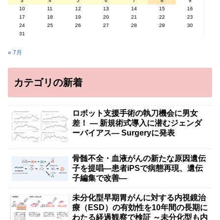
3
4
5
6
7
8
9
10
11
12
13
14
15
16
17
18
19
20
21
22
23
24
25
26
27
28
29
30
31
« 7月
カテゴリの新着
ロボット支援手術の執刀機会に男女
差！ — 新規術式導入に潜むジェンダ
ーバイアス— Surgeryに発表
骨髄不全・血液がんの新たな原因遺伝
子を提唱―患者iPSで病態再現、遺伝
子編集で改善―
未分化型早期胃がんに対する内視鏡治
療（ESD）の有効性を10年間の長期に
わたる経過観察で検証 ～未分化型も内