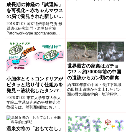
協奏分子システム研究センター
成長期の神経の「試運転」
の、南慎太朗特任研究...
を可視化～赤ちゃんマウス
の脳で発見された新しいタ
イプの自発神経活動～
2018-01-07 国立遺伝学研究所 形
質遺伝研究部門・岩里研究室
Patchwork-type spontaneous
activity in neonata...
世界最古の家禽はガチョ
ウ!? ～約7000年前の中国
の遺跡からガン類の家禽化
小胞体とミトコンドリアが
の証拠を複数確認～
ピタッと貼り付く仕組みを
約7000年前の中国・長江下流域
の田螺山遺跡から出土したガン
発見～液状化したタンパク
類の骨の組織学的・地球科学
質集合体による新たな細胞
2026-01-09 東京大学東京大学大
的・生物学的・形態学的調査に
内構造形成機構～
学院工学系研究科の平林祐介准
よって、同遺跡におけるガン類
教授らは、哺乳類細胞において
の家禽化の複数の証拠を発見し
小胞体とミトコンドリアが面状
ました。
に密着する新しい仕組みを解明
した。小...
温泉女将の「おもてなし」