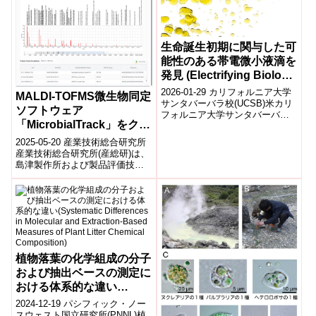
生命誕生初期に関与した可
能性のある帯電微小液滴を
発見 (Electrifying Biology
in a Bubble)
2026-01-29 カリフォルニア大学
MALDI-TOFMS微生物同定
サンタバーバラ校(UCSB)米カリ
ソフトウェア
フォルニア大学サンタバーバラ
「MicrobialTrack」をクラ
校(UCSB)の研究チームは、生物
学と電気現象を結び付ける...
ウドサービスで発売～未培
2025-05-20 産業技術総合研究所
養や難培養も含む微生物8
産業技術総合研究所(産総研)は、
島津製作所および製品評価技術
万5千種を網羅する業界最
基盤機構(NITE)との共同研究に
大のデータベースを活用～
基づき、微生物同定ソフトウ...
植物落葉の化学組成の分子
および抽出ベースの測定に
おける体系的な違い
(Systematic Differences
2024-12-19 パシフィック・ノー
in Molecular and
スウェスト国立研究所(PNNL)植