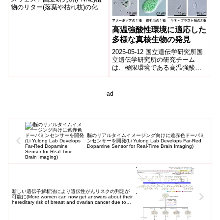
物のリター(落葉や枯れ枝)の化学
Extraction-Based
組成を評価する際、分子レベル
Measures of Plant Litter
の分析と抽出ベースの手法の...
Chemical Composition)
高温強酸性環境に適応した
多様な真核生物の発見
2025-05-12 国立遺伝学研究所国
立遺伝学研究所の研究チーム
は、極限環境である高温強酸性
の火山湖に生息する多様な真核
生物を発見しました。この環境
はpH1以...
ad
脳のリアルタイムイメージング向けに遠赤色ドーパミ
ンセンサーを開発(Li Yulong Lab Develops Far-Red
Dopamine Sensor for Real-Time Brain Imaging)
新しい遺伝子解析法により遺伝性がんリスクの判定が
可能に(More women can now get answers about their
hereditary risk of breast and ovarian cancer due to
new genetic method)