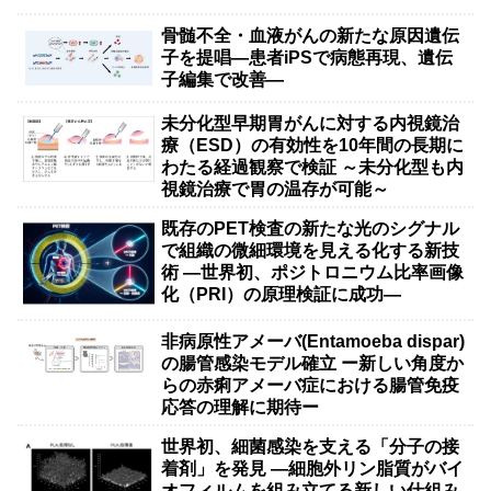
骨髄不全・血液がんの新たな原因遺伝
子を提唱―患者iPSで病態再現、遺伝
子編集で改善―
未分化型早期胃がんに対する内視鏡治
療（ESD）の有効性を10年間の長期に
わたる経過観察で検証 ～未分化型も内
視鏡治療で胃の温存が可能～
既存のPET検査の新たな光のシグナル
で組織の微細環境を見える化する新技
術 ―世界初、ポジトロニウム比率画像
化（PRI）の原理検証に成功―
非病原性アメーバ(Entamoeba dispar)
の腸管感染モデル確立 ー新しい角度か
らの赤痢アメーバ症における腸管免疫
応答の理解に期待ー
世界初、細菌感染を支える「分子の接
着剤」を発見 ―細胞外リン脂質がバイ
オフィルムを組み立てる新しい仕組み