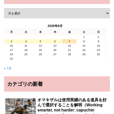
2026年8月
月
火
水
木
金
土
日
1
2
3
4
5
6
7
8
9
10
11
12
13
14
15
16
17
18
19
20
21
22
23
24
25
26
27
28
29
30
31
« 7月
カテゴリの新着
オマキザルは使用実績のある道具を好
んで選択することを解明（Working
smarter, not harder: capuchin