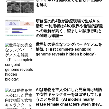
を解明―
研修医の約4割が診療現場で生成AIを
活用 ー利用者はAIの限界や倫理的課題
への理解が高く、望ましい診療行動と
の関連も確認ー
世界初の完全なソングバードゲノムを
解読（First complete songbird
genome reveals hidden biology）
AIは動物を主人公にした児童向け物語
で女性キャラクターをほぼ消してしま
うことを発見（AI models nearly
erase female characters when they