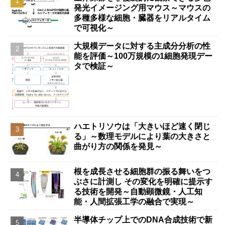
発光イメージング用マウス～マウスの
多種多様な細胞・臓器をリアルタイム
で可視化～
大規模データに対する主成分分析の性
能を評価～100万規模の1細胞発現デー
タで検証～
ハエトリソウは「大きいほど速く閉じ
る」～数理モデルにより葉の大きさと
曲がり方の関係を発見～
根を成長させる細胞群の振る舞いをつ
ぶさに計測し その変化を明確に提示す
る技術を開発～自動顕微鏡・人工知
能・人間拡張工学の融合で実現～
半導体チップ上でのDNA合成技術で新