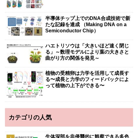
半導体チップ上でのDNA合成技術で新
たな記録を達成 （Making DNA on a
Semiconductor Chip）
ハエトリソウは「大きいほど速く閉じ
る」～数理モデルにより葉の大きさと
曲がり方の関係を発見～
植物の受精卵は力学を活用して成長す
る〜成長と力学のフィードバックによ
って植物の上下ができる〜
カテゴリの人気
生体深部を非侵襲的に観察できる多色