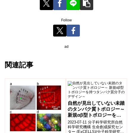
Follow
ad
関連記事
自然が見出していない未踏
のタンパク質トポロジー～
新規αβ型トポロジーを持
つタンパク質分子のデザイ
2023-07-11 分子科学研究所自然
ン～
科学研究機構 生命創成探究セン
ター (ExCELLS)/分子科学研究所