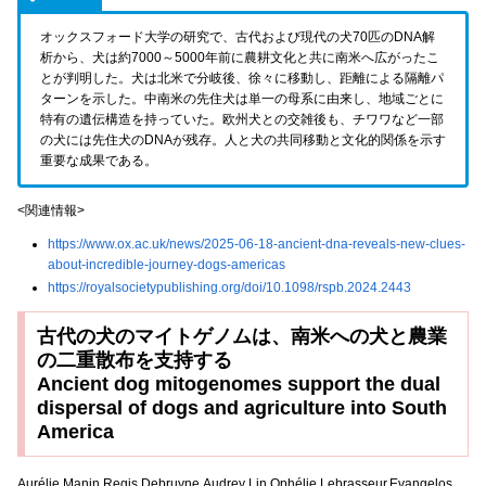
オックスフォード大学の研究で、古代および現代の犬70匹のDNA解
析から、犬は約7000～5000年前に農耕文化と共に南米へ広がったこ
とが判明した。犬は北米で分岐後、徐々に移動し、距離による隔離パ
ターンを示した。中南米の先住犬は単一の母系に由来し、地域ごとに
特有の遺伝構造を持っていた。欧州犬との交雑後も、チワワなど一部
の犬には先住犬のDNAが残存。人と犬の共同移動と文化的関係を示す
重要な成果である。
<関連情報>
https://www.ox.ac.uk/news/2025-06-18-ancient-dna-reveals-new-clues-
about-incredible-journey-dogs-americas
https://royalsocietypublishing.org/doi/10.1098/rspb.2024.2443
古代の犬のマイトゲノムは、南米への犬と農業
の二重散布を支持する
Ancient dog mitogenomes support the dual
dispersal of dogs and agriculture into South
America
Aurélie Manin,Regis Debruyne,Audrey Lin,Ophélie Lebrasseur,Evangelos