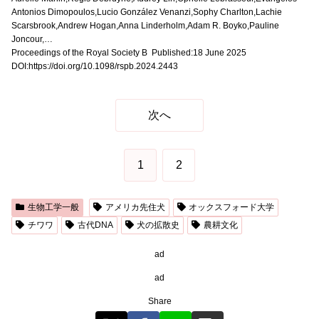
Antonios Dimopoulos,Lucio González Venanzi,Sophy Charlton,Lachie
Scarsbrook,Andrew Hogan,Anna Linderholm,Adam R. Boyko,Pauline
Joncour,…
Proceedings of the Royal Society B Published:18 June 2025
DOI:https://doi.org/10.1098/rspb.2024.2443
次へ
1
2
生物工学一般
アメリカ先住犬
オックスフォード大学
チワワ
古代DNA
犬の拡散史
農耕文化
ad
ad
Share