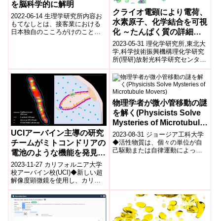
を脳科学的に解明
クライオ電顕により電荷、
2022-06-14 生理学研究所内容お
水素原子、化学結合を可視
もてなしとは、接客業における
化 ～たんぱく質の詳細な
日本独自のこころがけのことで
すが、このおもてなしに関する
化学特性の理解から、創薬
2023-05-31 理化学研究所,東北大
脳活動の解明は未だ行われてい
への貢献に期待～
学,科学技術振興機構理化学研究
ませんで...
所(理研)放射光科学研究センター
利用システム開発研究部門
SACLAビームライン基盤グ...
物理学者が微小管移動の謎
を解く(Physicists Solve
Mysteries of Microtubule
Movers)
UCIアーバイン主導の研究
2023-08-31 ジョージア工科大学
チームがミトコンドリアの
◆活性物質は、個々の単位が自
己駆動または自律運動によって
電池のような機能を発見
動くことができる材料またはシ
(UC Irvine-led team of
2023-11-27 カリフォルニア大学
ステムの集まりで、大きさは問
researchers uncovers
校アーバイン校(UCI)◆新しい超
いません...
解像度顕微鏡を使用し、カリフ
battery-like functions of
ォルニア大学アーバイン校とペ
mitochondria)
ンシルベニア大学の研究者ら
は、...