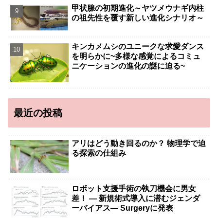
甲状腺の初期進化～ヤツメウナギ内柱
の祖先性を覆す新しい進化シナリオ～
キンカメムシのユニークな求愛ダンス
を明らかに~多様な感覚によるコミュ
ニケーションの進化の謎に迫る~
最近の投稿
アリはどう動き回るのか？ 物理学で迫
る探索の仕組み
ロボット支援手術の執刀機会に男女
差！ — 新規術式導入に潜むジェンダ
ーバイアス— Surgeryに発表