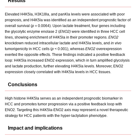
Results
Elevated H4K5la, H3K18la, and panKla levels were associated with poor
prognosis, and H4K5la was identified as an independent prognostic factor of
overall survival (
p
= 0.0064). Upon lactate treatment, four genes including
the glycolytic enzyme enolase 2 (
ENO2)
were identified in three HCC cell
lines, showing enrichment of H4K5la in their promoter regions.
ENO2
knockdown reduced intracellular lactate and H4K5la levels, and
in vivo
tumorigenicity in HCC cells (
p
< 0.001), whereas
ENO2
overexpression
exerted the opposite effects. These findings indicated a positive feedback
loop: H4K5la increased ENO2 expression, which in turn amplified glycolysis
and lactate production, further elevating H4K5la levels. Moreover, ENO2
expression closely correlated with H4K5la levels in HCC tissues.
Conclusions
High histone H4K5la serves as an independent prognostic biomarker in
HCC and promotes tumor progression via a positive feedback loop with
ENO2. Targeting this H4K5la-ENO2 axis may represent a novel therapeutic
strategy for HCC patients with the hyper-lactylation phenotype.
Impact and implications