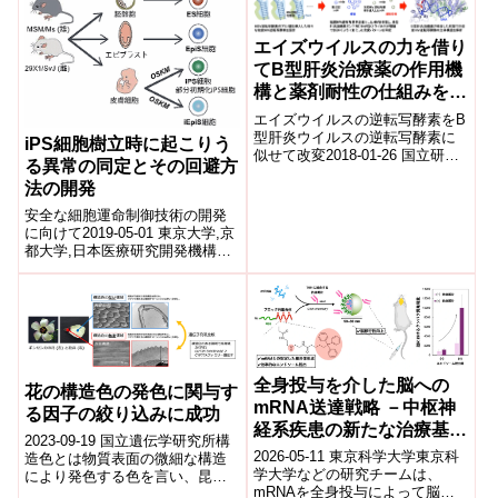
シル...
ル...
エイズウイルスの力を借り
てB型肝炎治療薬の作用機
構と薬剤耐性の仕組みを解
明
エイズウイルスの逆転写酵素をB
型肝炎ウイルスの逆転写酵素に
iPS細胞樹立時に起こりう
似せて改変2018-01-26 国立研究
る異常の同定とその回避方
開発法人産業技術総合研究所
法の開発
国立研究開発法人日本医療研究
開発機...
安全な細胞運命制御技術の開発
に向けて2019-05-01 東京大学,京
都大学,日本医療研究開発機構発
表者山田 泰広（東京大学医科学
研究所 システム疾患モデル研...
全身投与を介した脳への
花の構造色の発色に関与す
mRNA送達戦略 －中枢神
る因子の絞り込みに成功
経系疾患の新たな治療基盤
2023-09-19 国立遺伝学研究所構
として期待－
2026-05-11 東京科学大学東京科
造色とは物質表面の微細な構造
学大学などの研究チームは、
により発色する色を言い、昆虫
mRNAを全身投与によって脳へ
や鳥類など様々な生物で観察さ