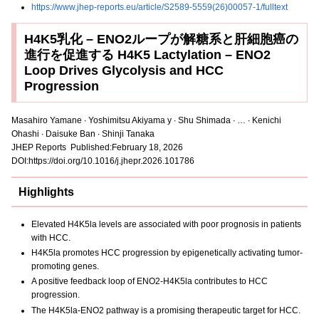
https://www.jhep-reports.eu/article/S2589-5559(26)00057-1/fulltext
H4K5乳化 – ENO2ループが解糖系と肝細胞癌の
進行を促進する H4K5 Lactylation – ENO2
Loop Drives Glycolysis and HCC
Progression
Masahiro Yamane ∙ Yoshimitsu Akiyama y ∙ Shu Shimada ∙ … ∙ Kenichi
Ohashi ∙ Daisuke Ban ∙ Shinji Tanaka
JHEP Reports Published:February 18, 2026
DOI:https://doi.org/10.1016/j.jhepr.2026.101786
Highlights
Elevated H4K5la levels are associated with poor prognosis in patients
with HCC.
H4K5la promotes HCC progression by epigenetically activating tumor-
promoting genes.
A positive feedback loop of ENO2-H4K5la contributes to HCC
progression.
The H4K5la-ENO2 pathway is a promising therapeutic target for HCC.