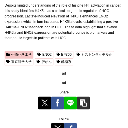
Despite limited understanding of the role of histone H4 lactylation in cancer,
this study identifies H4K5la as a critical epigenetic regulator of HCC
progression. Lactate-induced elevation of H4K5la enhances ENO2
expression, which in turn increases H4K5la levels, establishing a positive
H4K5la–ENO2 feedback loop in HCC. These data highlight that elevated
H4K5la and ENO2 expression are potential prognostic biomarkers and
therapeutic targets in patients with HCC.
生物化学工学
ENO2
EP300
ヒストンラクチル化
東京科学大学
肝がん
解糖系
ad
ad
Share
Follow