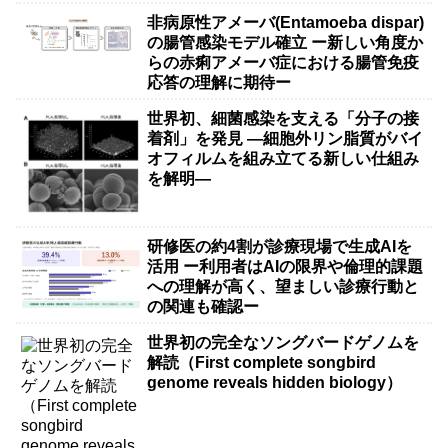
非病原性アメーバ(Entamoeba dispar)
の腸管感染モデル確立 ー新しい角度か
らの赤痢アメーバ症における腸管免疫
応答の理解に期待ー
世界初、細菌感染を支える「分子の接
着剤」を発見 ―細胞外リン脂質がバイ
オフィルムを組み立てる新しい仕組み
を解明―
研修医の約4割が診療現場で生成AIを
活用 ー利用者はAIの限界や倫理的課題
への理解が高く、望ましい診療行動と
の関連も確認ー
世界初の完全なソングバードゲノムを
解読（First complete songbird
genome reveals hidden biology）