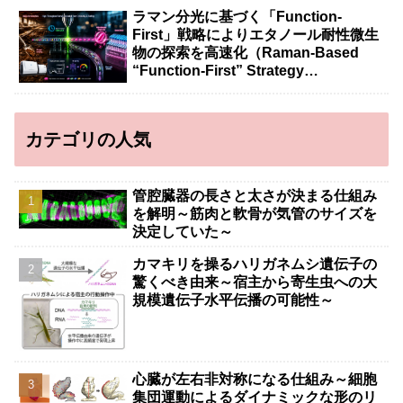
ラマン分光に基づく「Function-
First」戦略によりエタノール耐性微生
物の探索を高速化（Raman-Based
“Function-First” Strategy
Accelerates Discovery of Ethanol-
Tolerant Microbes）
カテゴリの人気
管腔臓器の長さと太さが決まる仕組み
を解明～筋肉と軟骨が気管のサイズを
決定していた～
カマキリを操るハリガネムシ遺伝子の
驚くべき由来～宿主から寄生虫への大
規模遺伝子水平伝播の可能性～
心臓が左右非対称になる仕組み～細胞
集団運動によるダイナミックな形のリ