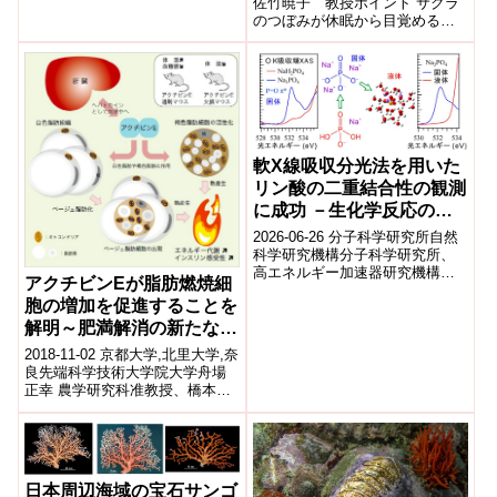
佐竹暁子 教授ポイント サクラ
学,科学技術振興機構ポイント 高
のつぼみが休眠から目覚める時
速原子間力顕微鏡を用いた観
期は肉眼では観察できないが、
察...
なにか手がかりがあれば開花予
測の...
軟X線吸収分光法を用いた
リン酸の二重結合性の観測
に成功 －生化学反応の詳
細なメカニズム解明に道筋
2026-06-26 分子科学研究所自然
－
科学研究機構分子科学研究所、
高エネルギー加速器研究機構
アクチビンEが脂肪燃焼細
（KEK）らの研究グループは、
胞の増加を促進することを
軟X線吸収分光法（XAS）を用い
て、...
解明～肥満解消の新たなプ
レイヤーを発見～
2018-11-02 京都大学,北里大学,奈
良先端科学技術大学院大学舟場
正幸 農学研究科准教授、橋本統
北里大学准教授、栗崎晃 奈良先
端科学技術大学院大学教授ら...
日本周辺海域の宝石サンゴ