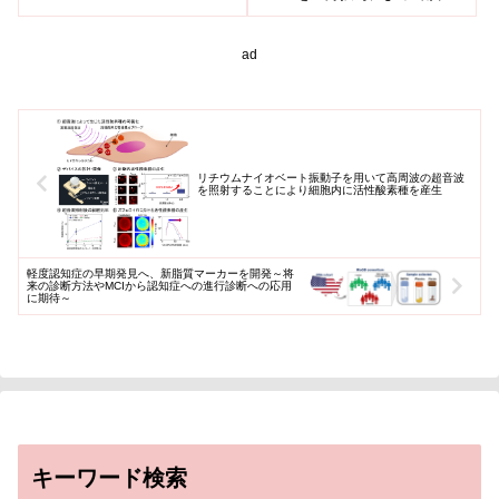
効率的に送達できる高分子ベー
れています。構造色は植物の花
スの新規ナノキャリアを開発し
弁にも見...
た。mR...
ad
リチウムナイオベート振動子を用いて高周波の超音波
を照射することにより細胞内に活性酸素種を産生
軽度認知症の早期発見へ、新脂質マーカーを開発～将
来の診断方法やMCIから認知症への進行診断への応用
に期待～
キーワード検索