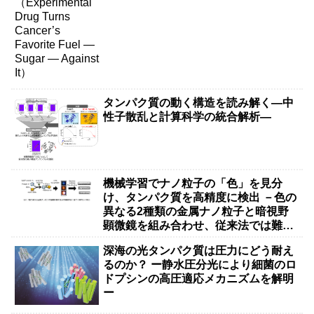
タンパク質の動く構造を読み解く―中
性子散乱と計算科学の統合解析―
機械学習でナノ粒子の「色」を見分
け、タンパク質を高精度に検出 －色の
異なる2種類の金属ナノ粒子と暗視野
顕微鏡を組み合わせ、従来法では難し
かった抗体タンパク質などの大きな分
深海の光タンパク質は圧力にどう耐え
子の検出を実現－
るのか？ ー静水圧分光により細菌のロ
ドプシンの高圧適応メカニズムを解明
ー