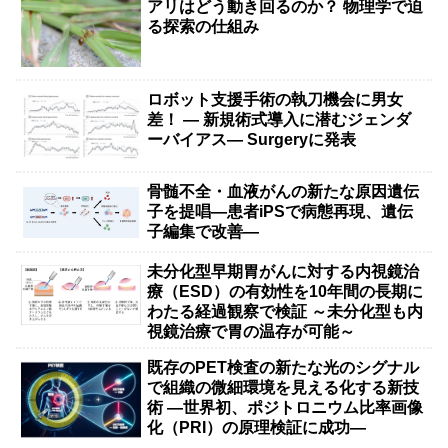
アリはどう動き回るのか？ 物理学で迫
る探索の仕組み
ロボット支援手術の執刀機会に男女
差！ — 新規術式導入に潜むジェンダ
ーバイアス— Surgeryに発表
骨髄不全・血液がんの新たな原因遺伝
子を提唱―患者iPSで病態再現、遺伝
子編集で改善―
未分化型早期胃がんに対する内視鏡治
療（ESD）の有効性を10年間の長期に
わたる経過観察で検証 ～未分化型も内
視鏡治療で胃の温存が可能～
既存のPET検査の新たな光のシグナル
で組織の微細環境を見える化する新技
術 ―世界初、ポジトロニウム比率画像
化（PRI）の原理検証に成功―