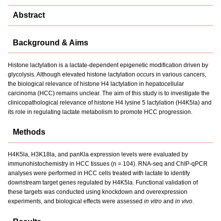
Abstract
Background & Aims
Histone lactylation is a lactate-dependent epigenetic modification driven by
glycolysis. Although elevated histone lactylation occurs in various cancers,
the biological relevance of histone H4 lactylation in hepatocellular
carcinoma (HCC) remains unclear. The aim of this study is to investigate the
clinicopathological relevance of histone H4 lysine 5 lactylation (H4K5la) and
its role in regulating lactate metabolism to promote HCC progression.
Methods
H4K5la, H3K18la, and panKla expression levels were evaluated by
immunohistochemistry in HCC tissues (n = 104). RNA-seq and ChIP-qPCR
analyses were performed in HCC cells treated with lactate to identify
downstream target genes regulated by H4K5la. Functional validation of
these targets was conducted using knockdown and overexpression
experiments, and biological effects were assessed
in vitro
and
in vivo
.