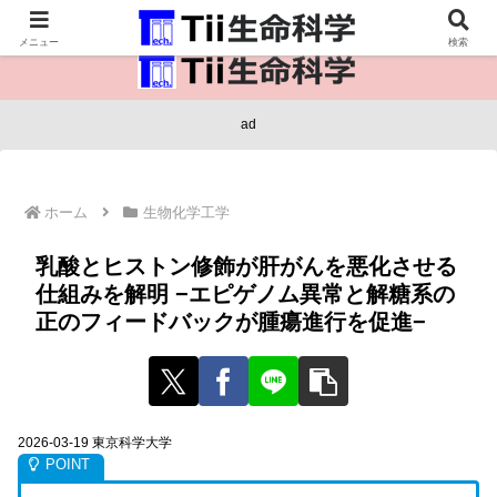
医療保健・生命・生物の情報インフラ。
メニュー
検索
ad
ホーム
生物化学工学
乳酸とヒストン修飾が肝がんを悪化させる
仕組みを解明 −エピゲノム異常と解糖系の
正のフィードバックが腫瘍進⾏を促進−
2026-03-19 東京科学大学