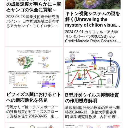
の成長速度が明らかに～宝
石サンゴの保全に貢献～
キトン視覚システムの謎を
2023-06-28 産業技術総合研究所
解く(Unraveling the
ポイント 日本周辺海域に分布す
mystery of chiton visual
るアカサンゴ・モモイロサン
systems)
ゴ・シロサンゴの成長速度を鉛
2024-03-01 カリフォルニア大学
210法で推定 最も成長の遅いア
サンタバーバラ校(UCSB)hoto
カサ...
Credit:Marcelo Rojas González
via iNatura...
ビフィズス菌におけるヒト
B型肝炎ウイルス抑制物質
への適応進化を発見
の作用機序解明
母乳オリゴ糖トランスポーター
新規抗B型肝炎治療薬の開発へ期
の獲得形質がビフィズスフロー
待2019-06-13 京都大学掛谷秀
ラ形成を促す2019-09-05 京都
昭 薬学研究科教授、古谷裕 理化
大学片山高嶺 生命科学研究科教
学研究所上級研究員、小嶋聡一
授らの研究グループは、2’-フコ
同ユニットリーダーらの研究グ