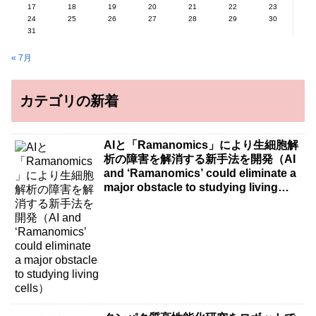
17
18
19
20
21
22
23
24
25
26
27
28
29
30
31
« 7月
カテゴリの新着
AIと「Ramanomics」により生細胞解
析の障害を解消する新手法を開発（AI
and ‘Ramanomics’ could eliminate a
major obstacle to studying living
cells）