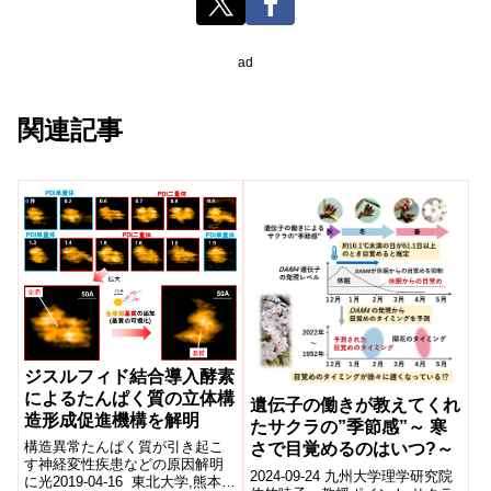
ad
関連記事
ジスルフィド結合導入酵素
によるたんぱく質の立体構
遺伝子の働きが教えてくれ
造形成促進機構を解明
たサクラの”季節感”～ 寒
構造異常たんぱく質が引き起こ
さで目覚めるのはいつ?～
す神経変性疾患などの原因解明
2024-09-24 九州大学理学研究院
に光2019-04-16 東北大学,熊本大