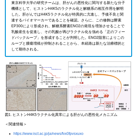
東京科学大学の研究チームは、肝がんの悪性化に関与する新たな分子
機構として、ヒストンH4K5のラクチル化と解糖系の相互作用を解明
した。肝がんではH4K5ラクチル化が特異的に亢進し、予後不良と関
連するバイオマーカーであることを確認。さらに、この修飾は酵素
EP300により形成され、解糖系酵素ENO2の発現を増加させることで
乳酸産生を促進し、その乳酸が再びラクチル化を強める「正のフィー
ドバックループ」を形成することが判明した。ENO2阻害によりこの
ループと腫瘍増殖が抑制されることから、本経路は新たな治療標的と
して期待される。
図1. ヒストンH4K5ラクチル化異常による肝がんの悪性化メカニズム
＜関連情報＞
https://www.isct.ac.jp/ja/news/fvx0fpvsxuxo